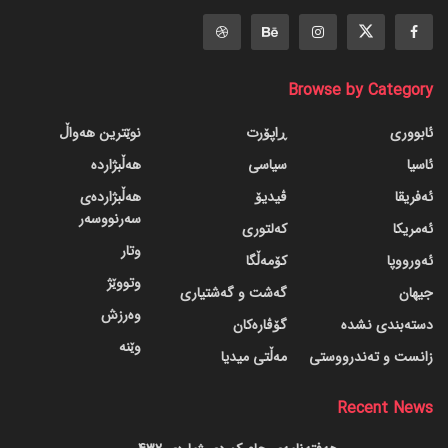
Browse by Category
ئابووری
ڕاپۆرت
نوێترین هەواڵ
ئاسیا
سیاسی
هەڵبژاردە
ئەفریقا
ڤیدیۆ
هەڵبژاردەی
سەرنووسەر
ئەمریکا
کەلتوری
وتار
ئەورووپا
کۆمەڵگا
وتووێژ
جیهان
گه‌شت و گه‌شتیاری
وەرزش
دسته‌بندی نشده
گۆڤاره‌کان
وێنە
زانست و تەندرووستی
مەڵتی میدیا
Recent News