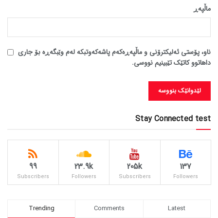
ماڵپه‌ڕ
ناو، پۆستی ئەلیکترۆنی و ماڵپەڕەکەم پاشەکەوتبکە لەم وێبگەڕە بۆ جاری
داهاتوو کاتێک تێبینیم نووسی.
Stay Connected test
99
23.9k
205k
137
Subscribers
Followers
Subscribers
Followers
Trending
Comments
Latest