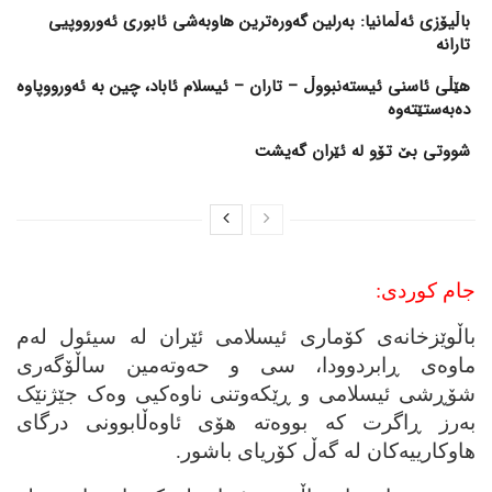
باڵیۆزی ئەڵمانیا: بەرلین گەورەترین هاوبەشی ئابوری ئەورووپیی
تارانە
هێڵی ئاسنی ئیستەنبووڵ – تاران – ئیسلام ئاباد، چین بە ئەورووپاوە
دەبەستێتەوە
شووتی بێ تۆو لە ئێران گەیشت
جام کوردی:
باڵوێزخانه‌ی کۆماری ئیسلامی ئێران له‌ سیئول له‌م
ماوه‌ی ڕابردوودا، سی و حه‌وته‌مین ساڵۆگه‌ری
شۆڕشی ئیسلامی و ڕێکه‌وتنی ناوه‌کیی وه‌ک جێژنێک
به‌رز ڕاگرت که‌ بووه‌ته‌ هۆی ئاوه‌ڵابوونی درگای
هاوکارییه‌کان له‌ گه‌ڵ کۆریای باشور.