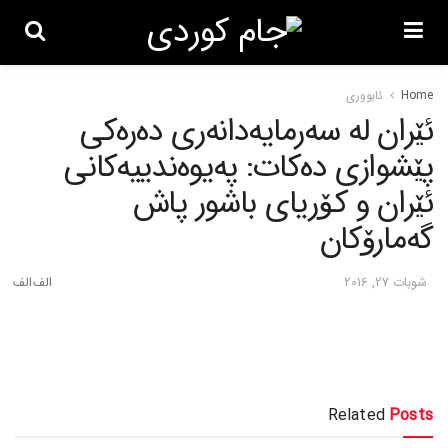
Home
ئابووری
ئێران له‌ سه‌رمایه‌دانه‌ری ده‌ره‌کی
پێشوازی ده‌کات: په‌یوه‌ندییه‌کانی
ئێران و کۆریای باشور پاش
گه‌مارۆکان
شوبات 27, 2016
Related
Posts