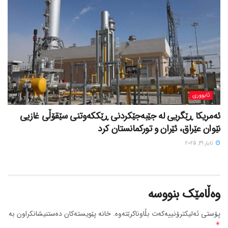
ئابووری
ئەمریکا ڕێگریی لە جێبەجێکردنی ڕێککەوتنی سێقۆڵی غازیی
نێوان عێراق، ئێران و تورکمانستان کرد
ئایار 31, 2025
وەڵامێک بنووسە
پۆستی ئەلیکترۆنییەکەت بڵاوناکرێتەوە.
خانە پێویستەکان دەستنیشانکراون بە
*