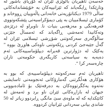
حه‌سه‌ن تاهیریان باڵوێزی ئێران له‌ کۆریای باشور له‌
وتارێکدا ڕایگه‌یاند که‌ ئێرانییه‌کان به‌ خۆپێشاندانه‌کانی
ساڵی 1979 دیکتاتۆریه‌تی خانه‌دانی پاڵه‌وییان ڕووخاند و
کۆماری ئیسلامییان به‌ پێی دیمۆکراسیه‌تی پێشکه‌وتووی
فه‌رهه‌نگی و مه‌زهه‌بی بنیات نا. ناوبراو له‌ درێژه‌ی
وته‌کانیدا ئه‌مه‌شی ڕاگه‌یاند که‌ ئه‌مساڵ جێژنی
ساڵۆگه‌ری سه‌رکه‌وتنی شۆڕشی ئیسلامی ئێران له‌
گه‌ڵ جێبه‌جێ کردنی ڕێکه‌وتنی ناوه‌کی هاوڕێ بووه‌ ”
یه‌کێک له‌ دژوارترین قه‌یرانه‌ دیپلۆماسییه‌کانی ئه‌م
ده‌یه‌یه‌ به‌ سیاسه‌تی کاریگه‌ری حکومه‌تی تاران
چاره‌سه‌ر کرا “.
تاهیریان ئه‌م سه‌رکه‌وتنه‌ دیپلۆماسییه‌ی که‌ بوو به‌
هۆکاری هه‌ڵگرتنی گه‌مارۆکانی ئه‌نجومه‌نی ئاسایشی
نه‌ته‌وه‌ یه‌کگرتووه‌کان به‌ ده‌رفه‌تێک بۆ ئاماده‌بوونی
جیهان له‌ بازاڕه‌کانی ئێران ناو برد و ئه‌مه‌ش له‌
کاتێکدایه‌ که‌ له‌ ماوه‌ی سێ مانگی ڕابردوو زیاتر له‌ 50
شاندی بیانی سه‌ردانی ئێرانیان کردووه‌.