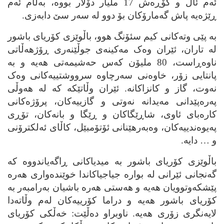
ئه‌م ئاڵ و گۆڕه‌ش 17 ملیار دۆلار بووه‌، به‌ڵام ئه‌م
ڕێژه‌یه‌ پاش گه‌مارۆکان بۆ دوو له‌ سه‌ر سێ دابه‌زی.
به‌ پێی وته‌کانی کیم سئۆنگ هوو، باڵوێزی کۆریای باشور
له‌ تاران، ئێران وه‌ک مه‌کینه‌ی جوڵێنه‌ری ڕۆژهه‌ڵاتی
ناوه‌ڕاست، 80 ملیۆن که‌س حه‌شیمه‌تی هه‌یه‌ و به‌
پانتایی زۆر، خاوه‌نی سه‌رچاوه‌ سرووشتییه‌کانی وه‌ک
نه‌وت، گاز و کانزاکانه‌. ئێران وڵاتێکه‌ که‌ له‌ هه‌وڵی
په‌ره‌پێدانی مه‌یدانه‌ نه‌وتی و گازییه‌کان، پرۆژه‌کانی
کاره‌بای ئاوی، شاڕێگاکان و ڕێگا و بانه‌کان، تۆڕی
په‌یوه‌ندییه‌کان، وه‌به‌رهێنانی ئۆتۆمبێل، کاڵای ئه‌لکترۆنی
و … دایه‌.
باڵوێزی کۆریای باشور به‌ میدیاکانی ڕاگه‌یاندووه‌ که‌
گه‌نجانی ئێرانی له‌ بواره‌ جیاجیاکاندا خوێنده‌واری هه‌ره‌
پێشکه‌وتوویان هه‌یه‌ و هه‌ستی هه‌ره‌ باشیان به‌رامبه‌ر به‌
کۆریای باشور هه‌یه‌ و دراما کۆرییه‌کان له‌م وڵاته‌دا
لایه‌نگری زۆری هه‌یه‌. ناوبراو ده‌ڵێت: خه‌ڵکی کۆریای