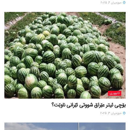
حوزه‌یران 4, 2025
ئابووری
بۆچی ئیتر عێراق شووتی ئێرانی ناوێت؟
حوزه‌یران 3, 2025