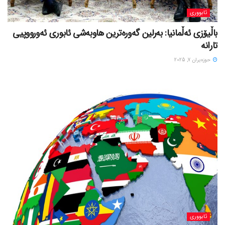
ئابووری
باڵیۆزی ئەڵمانیا: بەرلین گەورەترین هاوبەشی ئابوری ئەورووپیی
تارانە
حوزه‌یران 7, 2025
ئابووری