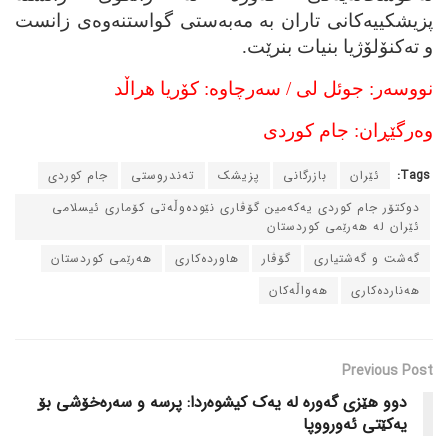
پزیشکییه‌کانی تاران به‌ مه‌به‌ستی گو‌استنه‌وه‌ی زانست
و ته‌کنۆلۆژیا بنیات بنرێت‌.
نووسه‌ر: جوئل لی / سه‌رچاوه‌: کۆریا هراڵد
وه‌رگێڕان: جام کوردی
Tags:
ئێران
بازرگانی
پزیشک
ته‌ندروستی
جام کوردی
دوکتۆر جام کوردی یه‌که‌مین گۆڤاری نێوده‌وڵه‌تی کۆماری ئیسلامی
ئێران له‌ هه‌رێمی کوردستان
گه‌شت و گه‌شتیاری
گۆڤار
هاورده‌کاری
هه‌رێمی کوردستان
هه‌نارده‌کاری
هه‌واڵه‌کان
Previous Post
دوو هێزی گه‌وره‌ له‌ یه‌ک کیشوه‌ردا: پرسه‌ و سه‌ره‌خۆشی بۆ
یه‌کێتی ئه‌ورووپا