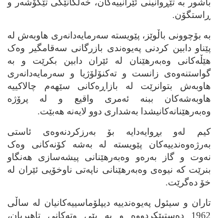
باشور به‌ تێڕوانینی ئێرانییه‌کان، خه‌ڵکانێکی تێکۆشه‌ر و
ڕاستگۆن.
به‌ بۆچوونی باڵوێز، پێویسته‌ سه‌رمایه‌دانه‌ری هاوبه‌ش له‌
پێناو دابین کردنی په‌یوه‌ندی بازرگانی سه‌قامگیر وه‌ک
هێڵه‌کانی وه‌به‌رهێنان له‌ ئێران دابین بکرێت و به‌
گواستنه‌وه‌ی زانست و ته‌کنۆلۆژیا و سه‌رمایه‌دانه‌ری
هاوبه‌ش بتوانرێت له‌ بازاڕه‌کانی سێهه‌م چالاکییه‌
هاوبه‌شه‌کان ببنه‌ ئه‌مری واقیع و له‌ پرۆژه‌
وه‌به‌رهێنانه‌کانیشدا به‌شداری دوو لایه‌نه‌ هه‌بێت.
کیم له‌و بڕوایه‌دایه‌ بۆ به‌رزکردنه‌وه‌ی ئاستی
به‌رژه‌وه‌ندییه‌کان پێویسته‌ له‌ به‌شه‌ کۆنه‌کانی وه‌ک
نه‌وت و گاز به‌ره‌و وه‌به‌رهێنانی پیشه‌سازی هه‌نگاو
بنرێت که‌ نیوه‌ی وه‌به‌رهێنانی ناپه‌تی ناوخۆیی ئێران له‌
خۆ ده‌گرێت.
تاران و سیئول په‌یوه‌ندییه‌ دیپلۆماسییه‌کانیان له‌ ساڵی
1962 ده‌ستپێکردووه‌ و به‌ پێی وته‌کانی تاهیریان،