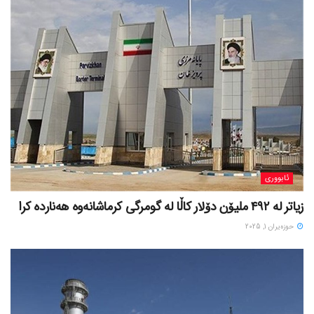
ئابووری
زیاتر لە ٤٩٢ ملیۆن دۆلار کاڵا لە گومرگی کرماشانەوە هەناردە کرا
حوزه‌یران 1, 2025