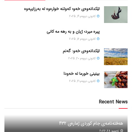
لێکدانەوەی خەو؛ کەوتنە خوارەوە لە بەرزاییەوە
كانونی دووه‌م 19, 2025
پیره میرد؛ ژیان و به رهه مه کانی
كانونی دووه‌م 16, 2025
لێکدانەوەی خەو: گەنم
كانونی دووه‌م 20, 2025
بینینی خورما لە خەودا
كانونی دووه‌م 21, 2025
Recent News
هەفتەنامەی جام کوردی ژمارەی 432
ته‌مموز 28, 2026