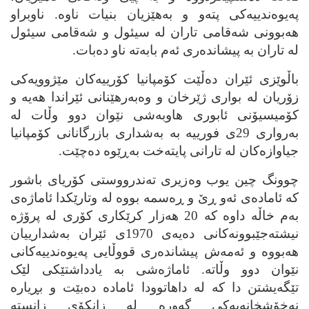
په‌یوه‌ندییه‌کی پته‌و و به‌هێزیان بنیات ناوه‌. ناوبراو
هه‌بوونی شه‌قامی تاران له‌ سیئول و شه‌قامی سیئول
له‌ تاران به‌ پیشانده‌ری ئه‌م بابه‌ته‌ ناو ده‌بات.
باڵوێزی ئێران ده‌ڵێت کۆمپانیا کۆرییه‌کان مێژوویه‌کی
زۆریان له‌ بواری ژێرخان و وه‌به‌رهێنانی ئێراندا هه‌یه‌ و
کۆمیسیۆنی ئابوری هاوبه‌شی نێوان دوو وڵات له‌
به‌رواری 29ی فورییه‌ به‌ به‌شداری بازرگانانی کۆمپانیا
جیاوازه‌کان له‌ تارانی پایته‌خت به‌ڕێوه‌ ده‌چێت.
چوونگ چین یوب وه‌زیری ته‌ندرووستی کۆریای باشور
که‌ ئاماده‌ی ئه‌و ڕێ و ڕه‌سمه‌ بووه‌ له‌ وتارێکدا ئاماژه‌ی
به‌م خاڵه‌ داوه‌ که‌ 20 هه‌زار کرێکاری کۆری له‌ پرۆژه‌
نیشته‌جێبوونه‌کانی ده‌یه‌ی 1970ی ئێران به‌شدارییان
هه‌بووه‌ و ئه‌مه‌ش پیشانده‌ری قووڵایی په‌یوه‌ندییه‌کانی
نێوان دوو وڵاته‌. ئاماژه‌شی به‌ یادداشتێکی لێک
تێگه‌یشتن دا که‌ له‌ داهاتوودا ئاماده‌ ده‌بێت و بڕیاره‌
نه‌خۆشخانه‌یه‌کی گه‌وره‌ له‌ زانکۆی زانسته‌