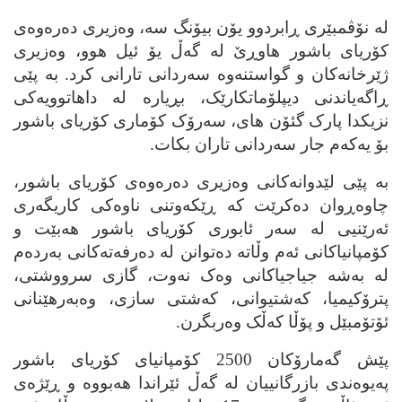
له‌ نۆڤمبێری ڕابردوو یۆن بیۆنگ سه‌، وه‌زیری ده‌ره‌وه‌ی
کۆریای باشور هاوڕێ له‌ گه‌ڵ یۆ ئیل هوو، وه‌زیری
ژێرخانه‌کان و گواستنه‌وه‌ سه‌ردانی تارانی کرد. به‌ پێی
ڕاگه‌یاندنی دیپلۆماتکارێک، بڕیاره‌ له‌ داهاتوویه‌کی
نزیکدا پارک گئۆن های، سه‌رۆک کۆماری کۆریای باشور
بۆ یه‌که‌م جار سه‌ردانی تاران بکات.
به‌ پێی لێدوانه‌کانی وه‌زیری ده‌ره‌وه‌ی کۆریای باشور،
چاوه‌ڕوان ده‌کرێت که‌ ڕێکه‌وتنی ناوه‌کی کاریگه‌ری
ئه‌رێنیی له‌ سه‌ر ئابوری کۆریای باشور هه‌بێت و
کۆمپانیاکانی ئه‌م وڵاته‌ ده‌توانن له‌ ده‌رفه‌ته‌کانی به‌رده‌م
له‌ به‌شه‌ جیاجیاکانی وه‌ک نه‌وت، گازی سرووشتی،
پترۆکیمیا، که‌شتیوانی، که‌شتی سازی، وه‌به‌رهێنانی
ئۆتۆمبێل و پۆڵا که‌ڵک وه‌ربگرن.
پێش گه‌مارۆکان 2500 کۆمپانیای کۆریای باشور
په‌یوه‌ندی بازرگانییان له‌ گه‌ڵ ئێراندا هه‌بووه‌ و ڕێژه‌ی