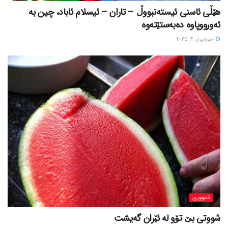
هێڵی ئاسنی ئیستەنبووڵ – تاران – ئیسلام ئاباد، چین بە
ئەورووپاوە دەبەستێتەوە
حوزه‌یران 4, 2025
ئابووری
شووتی بێ تۆو لە ئێران گەیشت