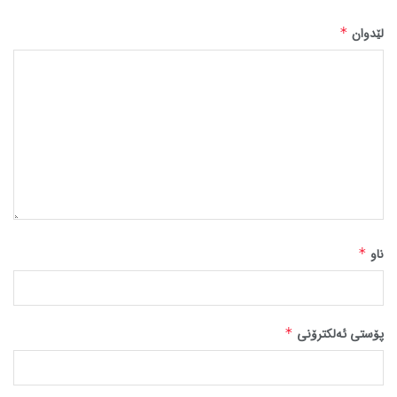
لێدوان
*
ناو
*
پۆستی ئەلکترۆنی
*