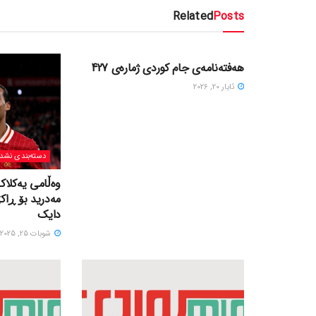
Related
Posts
دسته‌بندی نشده
هەفتەنامەی جام کوردی ژمارەی 427
ئایار 20, 2026
دسته‌بندی نشد
وەڵامی یەکلاک
مەدرید بۆ ڕاک
دایک
شوبات 25, 2025