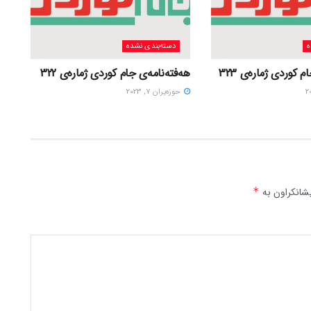
ه
دسته‌بندی نشده
 کوردی ژمارەی 323
هەفتەنامەی جام کوردی ژمارەی 322
حوزه‌یران 7, 2023
شانکراون بە
*