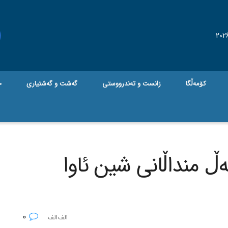
کۆمەڵگا
زانست و تەندرووستی
گه‌شت و گه‌شتیاری
ج
ه‌ڵ منداڵانی شین ئاوا
0