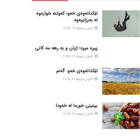
لێکدانەوەی خەو؛ کەوتنە خوارەوە
لە بەرزاییەوە
كانونی دووه‌م 19, 2025
پیره میرد؛ ژیان و به رهه مه کانی
كانونی دووه‌م 16, 2025
لێکدانەوەی خەو: گەنم
كانونی دووه‌م 20, 2025
بینینی خورما لە خەودا
كانونی دووه‌م 21, 2025