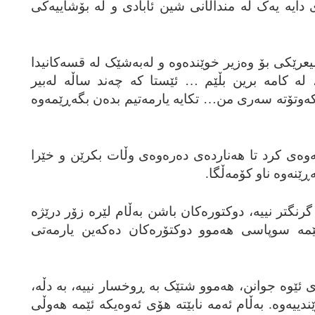
ایه‌ یه‌ک له‌ منداڵانی شین ئابادی و له‌ بۆشاییه‌کی
یعرێکی بۆ وه‌زیر خوێنده‌وه و له‌به‌شێک له‌ قسه‌کانیدا
له‌ کامه‌ برین بڵێم … ئێستا که‌ چه‌ند ساڵه‌ له‌بیر
‌وتۆته‌ سه‌ری من… تکایه‌ یارمه‌تیم بده‌ن بگه‌ڕێمه‌وه‌
‌وه‌ی کرد تا هه‌نارده‌ی ده‌ره‌وه‌ی وڵات بکرێن و خێرا
ێنه‌وه‌ ناو کۆمه‌ڵگا.
نگتر نییه‌، دوکتوره‌کان باشن به‌ڵام لێره‌ زۆر درێژه‌
ێمه‌ سوپاسی هه‌موو دوکتۆره‌کان ده‌که‌ین یارمه‌تی
ئێوه‌ جوانن، هه‌موو شتێک به‌ ڕوخسار نییه‌، به‌ دڵه‌،
ه‌وه‌. به‌ڵام ئه‌مه‌ نابێته‌ هۆی ئه‌وه‌یکه‌ ئێمه‌ هه‌وڵی