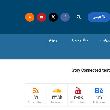
فارسی
یهان
مەڵتی میدیا
وەرزش
Stay Connected test
99
23.9k
205k
137
Subscribers
Followers
Subscribers
Followers