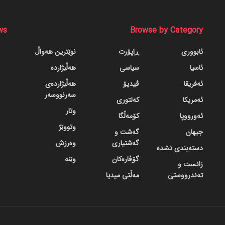
ws
Browse by Category
ئابووری
ڕاپۆرت
نوێترین هەواڵ
ئاسیا
سیاسی
هەڵبژاردە
ئەفریقا
ڤیدیۆ
هەڵبژاردەی
سەرنووسەر
ئەمریکا
کەلتوری
وتار
ئەورووپا
کۆمەڵگا
وتووێژ
جیهان
گه‌شت و
گه‌شتیاری
وەرزش
دسته‌بندی نشده
گۆڤاره‌کان
وێنە
زانست و
تەندرووستی
مەڵتی میدیا