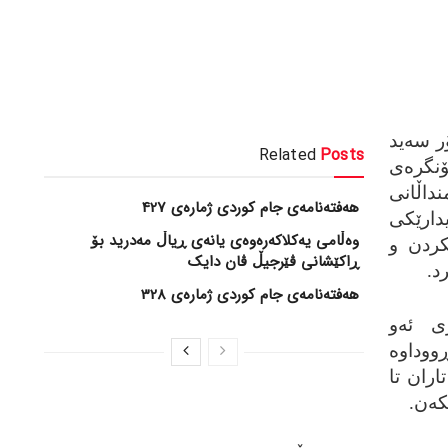
ر سه‌ید
Related
Posts
نگره‌ی
له‌ منداڵانی
هەفتەنامەی جام کوردی ژمارەی 427
دارێکی
وەڵامی یەکلاکەرەوەی یانەی ڕیاڵ مەدرید بۆ
کردن و
ڕاکێشانی ڤێرجیڵ ڤان دایک
د.
هەفتەنامەی جام کوردی ژمارەی 328
یزی ئه‌و
ڕووداوه‌
تاران تا
که‌ن.