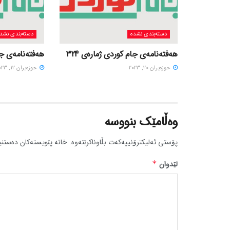
دسته‌بندی نشده
دسته‌بندی نشد
هەفتەنامەی جام کوردی ژمارەی 324
هەفتەنامەی جام
حوزه‌یران 20, 2023
حوزه‌یران 12, 2023
وەڵامێک بنووسە
پۆستی ئەلیکترۆنییەکەت بڵاوناکرێتەوە.
خانە پێویستەکان دەستنی
لێدوان
*