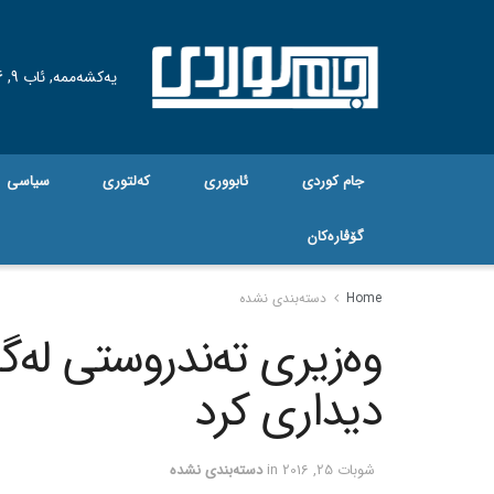
یەکشەممە, ئاب 9, 2026
جام کوردی
ئابووری
کەلتوری
سیاسی
گۆڤاره‌کان
Home
دسته‌بندی نشده
وه‌زیری ته‌ندروستی له‌گ
دیداری کرد
شوبات 25, 2016
in
دسته‌بندی نشده