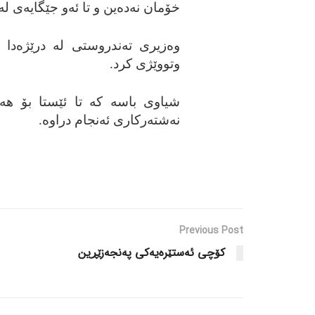
خۆمان نه‌ده‌ین و تا ئه‌و جێگایه‌ی له
وه‌زیری ته‌ندروستی له‌ درێژه‌دا ل
وتووێژی کرد.
نه‌شته‌رکاری ئه‌نجام دراوه.
Previous Post
کۆچی ئه‌ستێره‌یه‌کی په‌نجه‌زێڕین