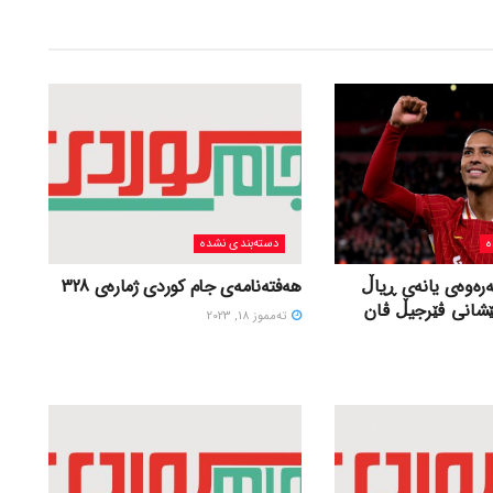
ه
دسته‌بندی نشده
ەرەوەی یانەی ڕیاڵ
هەفتەنامەی جام کوردی ژمارەی 328
ێشانی ڤێرجیڵ ڤان
ته‌مموز 18, 2023