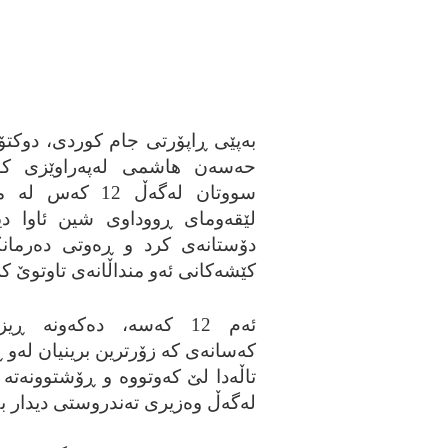
به‌پێی ڕاپۆرتی جام کوردی، دوکتۆ
حه‌سه‌ن هاشمی له‌په‌راوێزی کۆ
سووتان له‌گه‌ڵ 12 که‌س 
لێقه‌ومای ڕووداوی شین ئاوا دی
دۆستانه‌ی کرد و ڕه‌وتی ده‌رمان
کێشه‌کانی ئه‌و منداڵانه‌ی تاوتوێ کر
ئه‌م 12 که‌سه‌، ده‌که‌ونه‌ ڕ
که‌سانه‌ی که‌ زۆرترین برینیان له‌و 
تاڵه‌دا لێ که‌وتووه‌ و ڕۆشتوونه‌ته‌ 
له‌گه‌ڵ وه‌زیری ته‌ندروستی دیدار ب