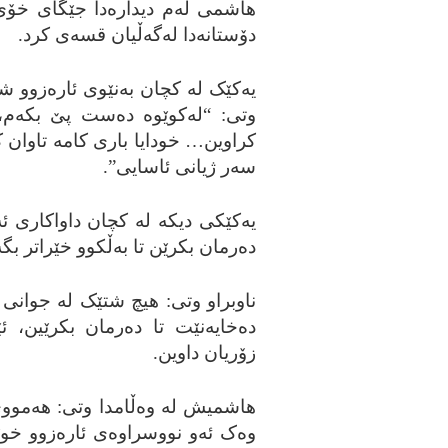
هاشمی له‌م دیداره‌دا جێگای خۆی د
دۆستانه‌دا له‌گه‌ڵیان قسه‌ی کرد.
یه‌کێک له‌ کچان به‌نێوی ئاره‌زوو ش
وتی: “له‌کوێوه‌ ده‌ست پێ بکه‌م، 
کراوین… خودایا باری کامه‌ تاوان که
سه‌ر ژیانی ئاسایی”.
یه‌کێکی دیکه‌ له‌ کچان داواکاری ئه
ده‌رمان بکرێن تا به‌ڵکوو خێراتر بگه‌ڕ
ناوبراو وتی: هیچ شتێک له‌ جوانی گر
ده‌خایه‌نێت تا ده‌رمان بکرێین، ئ
زۆریان داوین.
هاشمیش له‌ وه‌ڵامدا وتی: هه‌مووی 
وه‌ک ئه‌و نووسراوه‌ی ئاره‌زوو خوێندیی