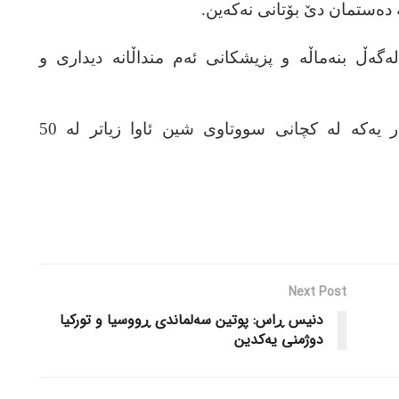
‌ ده‌ستمان دێ بۆتانی نه‌که‌ین.
ه‌گه‌ڵ بنه‌ماڵه‌ و پزیشکانی ئه‌م منداڵانه‌ دیداری و
شیاوی باسه‌ که‌ تا ئێستا بۆ هه‌ر یه‌که‌ له‌ کچانی سووتاوی شین ئاوا زیاتر له‌ 50
Next Post
دنیس ڕاس: پوتین سه‌لماندی ڕووسیا و تورکیا
دوژمنی یه‌کدین