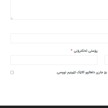
پۆستی ئەلکترۆنی
*
بۆ جاری داهاتوو کاتێک تێبینیم نووسی.