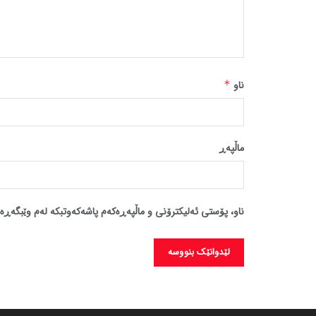
ناو
*
ماڵپه‌ڕ
ناو، پۆستی ئەلیکترۆنی و ماڵپەڕەکەم پاشەکەوتبکە لەم وێبگەڕە 