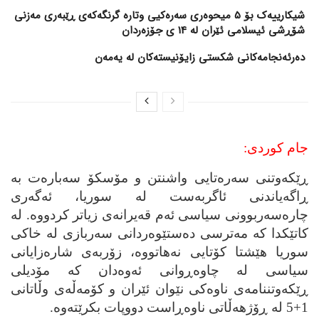
شیکارییەک بۆ 5 میحوەری سەرەکیی وتارە گرنگەکەی ڕێبەری مەزنی
شۆڕشی ئیسلامی ئێران لە 14 ی جۆزەردان
دەرئەنجامەکانی شکستی زایۆنیستەکان لە یەمەن
جام کوردی:
ڕێکه‌وتنی سه‌ره‌تایی واشنتن و مۆسکۆ سه‌باره‌ت به‌
ڕاگه‌یاندنی ئاگربه‌ست له‌ سوریا، ئه‌گه‌ری
چاره‌سه‌ربوونی سیاسی ئه‌م قه‌یرانه‌ی زیاتر کردووه‌. له‌
کاتێکدا که‌ مه‌ترسی ده‌ستێوه‌ردانی سه‌ربازی له‌ خاکی
سوریا هێشتا کۆتایی نه‌هاتووه‌، زۆربه‌ی شاره‌زایانی
سیاسی له‌ چاوه‌ڕوانی ئه‌وه‌دان که‌ مۆدیلی
ڕێکه‌وتننامه‌ی ناوه‌کی نێوان ئێران و کۆمه‌ڵه‌ی وڵاتانی
1+5 له‌ ڕۆژهه‌ڵاتی ناوه‌ڕاست دووپات بکرێته‌وه‌.