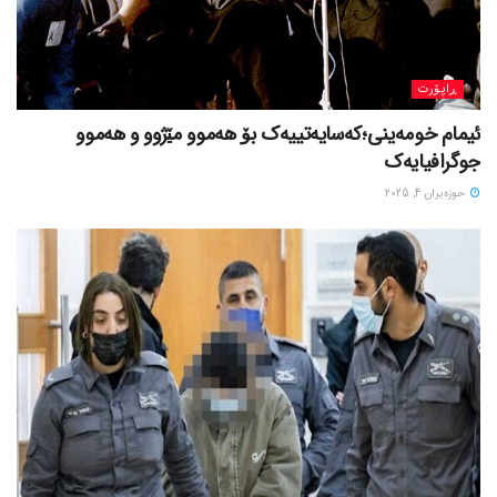
ڕاپۆرت
ئیمام خومەینی؛کەسایەتییەک بۆ هەموو مێژوو و هەموو
جوگرافیایەک
حوزه‌یران 4, 2025