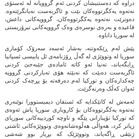
دراوه‌ که‌ ده‌ستنیشان کردنی ئه‌م گرووپانه‌ له‌ ئه‌ستۆی
نه‌ته‌وه‌ یه‌کگرتووه‌کان بێت و ئاگربه‌ست نه‌یانگرێته‌وه‌.
ده‌وترێت نه‌ته‌وه‌ یه‌کگرتووه‌کان، گرووپه‌کانی داعش،
قاعیده‌ و به‌ره‌ی نوسره‌ی وه‌ک گرووپه‌کانی تیرۆریستی
له‌ سوریا داناوه‌.
پێش له‌م ڕێکه‌وتنه‌، به‌شار ئه‌سه‌د سه‌رۆک کۆماری
سوریا له‌ وتووێژی له‌ گه‌ڵ ڕۆژنامه‌ی ئل پاییسی ئسپانیا
ڕایگه‌یاند، ته‌نیا ئه‌و کاته‌ ئاماده‌ی جێبه‌جێ کردنی
ئاگربه‌ست ده‌بێت که‌ نه‌بێته‌ هۆی ته‌یارکردنی گرووپه‌
چه‌کداره‌کان و تورکیا له‌م ده‌رفه‌ته‌ بۆ پڕچه‌ک کردنی
ئه‌وان که‌ڵک وه‌رنه‌گرێت.
ئه‌مه‌ش له‌ کاتێکدایه‌ که‌ ئستفان دیمیستوورا نوێنه‌ری
نه‌ته‌وه‌ یه‌کگرتووه‌کان بۆ کاروباری سوریا پاش ئه‌وه‌ی
که‌ تورکیا تۆپبارانی پێگه‌ و ناوچه‌ کوردییه‌کانی سوریای
زیاتر کرد، هه‌واڵی هه‌ڵوه‌شانه‌وه‌ی وتووێژه‌کانی ئاشتی
ژنێڤی ڕاگه‌یاند، وتووێژێک که‌ بڕیار بوو شه‌شی