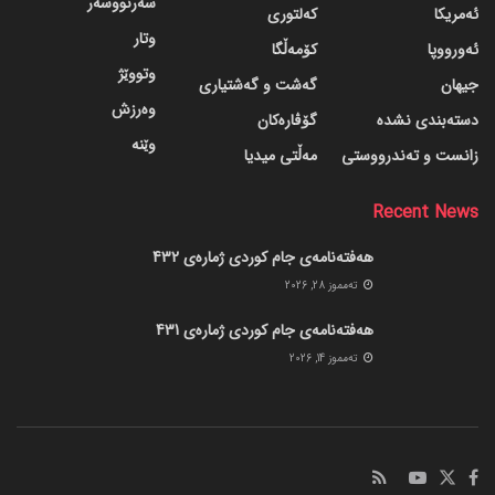
سەرنووسەر
ئەمریکا
کەلتوری
وتار
ئەورووپا
کۆمەڵگا
وتووێژ
جیهان
گه‌شت و گه‌شتیاری
وەرزش
دسته‌بندی نشده
گۆڤاره‌کان
وێنە
زانست و تەندرووستی
مەڵتی میدیا
Recent News
هەفتەنامەی جام کوردی ژمارەی 432
ته‌مموز 28, 2026
هەفتەنامەی جام کوردی ژمارەی 431
ته‌مموز 14, 2026