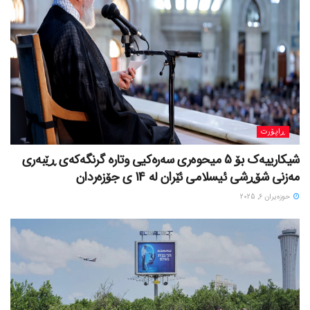
ڕاپۆرت
شیکارییەک بۆ 5 میحوەری سەرەکیی وتارە گرنگەکەی ڕێبەری
مەزنی شۆڕشی ئیسلامی ئێران لە 14 ی جۆزەردان
حوزه‌یران 6, 2025