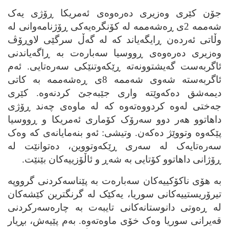
جۆن کێری وه‌زیری ده‌ره‌وه‌ی ئه‌مریکا ڕۆژی یه‌ک
شه‌ممه‌ 2ی ڕه‌شه‌ممه‌ له‌ کۆنگره‌یه‌کی ڕۆژنامه‌وانی له‌
وڵاتی ئه‌رده‌ن ڕایگه‌یاند که‌ له‌ گه‌ڵ سرگێی لاوڕۆڤ
وه‌زیری ده‌ره‌وه‌ی ڕووسیا سه‌باره‌ت به‌ ڕاگه‌یاندنی
ئاگربه‌ست گه‌یشتوونه‌ته‌ ڕێکه‌وتنێکی سه‌ره‌تایی. ئه‌م
ئاگربه‌سته‌ شه‌وی شه‌ممه‌ 8ی ڕه‌شه‌ممه‌ به‌ کاتی
دیمه‌شق ده‌که‌وێته‌ واری جێبه‌جێ کردنه‌وه‌. کێری
جه‌ختی له‌وه‌ کردووه‌ته‌وه‌ که‌ له‌ ماوه‌ی چه‌ند ڕۆژی
داهاتوو هه‌ر دوو سه‌رۆک کۆماری ئه‌مریکا و ڕووسیا
پێکه‌وه‌ وتووێژ ده‌که‌ن. وتیشی: ئه‌و بنه‌مایانه‌ی که‌ وه‌ک
سه‌ره‌تایه‌ک له‌ سه‌ری ڕێکه‌وتووین، ده‌توانێت له‌
ڕۆژانی داهاتوو کۆتایی به‌ شه‌ڕ و ئاڵۆزییه‌کان بێنێت.
به‌ هۆی ناکۆکییه‌کان سه‌باره‌ت به‌ پێناسه‌کردنی گرووپه‌
تیرۆریستییه‌کانی سوریا، یه‌کێک له‌ گرنگترین کێشه‌کان
له‌ ڕه‌وتی دانوستانه‌کانی تایبه‌ت به‌ چاره‌سه‌رکردنی
قه‌یرانی سوریا وه‌ک خۆی ماوه‌ته‌وه‌. به‌م پێیه‌ش، بڕیار