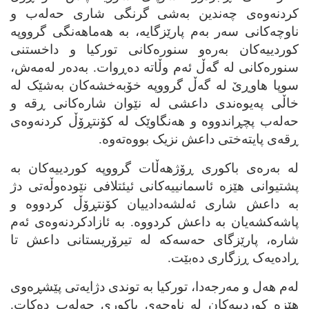
کردنه‌وه‌ی چه‌ندین به‌شی گرنگی شاری حه‌له‌ب و
ناوچه‌کانی سه‌ر به‌م پارێزگایه‌، به‌ هه‌ماهه‌نگی گرووپه‌
کوردییه‌کان به‌ره‌و سنوره‌کانی تورکیا و داخستنی
سنوره‌کانی له‌ گه‌ڵ ئه‌م وڵاته‌ ده‌ڕوات. به‌ده‌ر له‌مه‌ش،
سوپا هاوڕێ له‌ گه‌ڵ گرووپه‌ خۆبه‌خشه‌کان به‌شێک له‌
خاڵی په‌یوه‌ندی داعشی له‌ نێوان شاره‌کانی ڕقه‌ و
حه‌له‌ب پچڕاندووه‌ و هه‌نگاوێک له‌ کۆنتڕۆڵ کردنه‌وه‌ی
ڕقه‌ی پایته‌ختی داعش نزیک بووه‌ته‌وه‌.
له‌ به‌ره‌ی باکوری ڕۆژهه‌ڵات گرووپه‌ کوردییه‌کان به‌
پشتیوانی هێزه‌ ئاسمانییه‌کانی ئیئتلافی نێوده‌وڵه‌تی دژ
به‌ داعش شاری ئه‌لشه‌دادییان کۆنتڕۆڵ کردووه‌ و
پاشه‌کشه‌یان به‌ داعش کردووه‌. به‌ ئازادکردنه‌وه‌ی ئه‌م
شاره‌، پارێزگای حه‌سه‌که‌ له‌ تیرۆریستانی داعش تا
ڕاده‌یه‌ک ڕزگاری ده‌بێت.
له‌م هه‌ل و مه‌رجه‌دا، تورکیا به‌ توندی دژایه‌تی پێشڕه‌وی
هێزه‌ کوردییه‌کان له‌ ناوچه‌ی باکوری حه‌له‌ب ده‌کات.