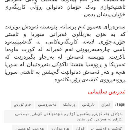
ئاشتیخوازی وه‌ک عۆمان ده‌توانن ڕۆڵی کاریگه‌ری
خۆیان پیشان بده‌ن.
سه‌ره‌ڕای هه‌موو ئه‌م پرسانه‌، پێویسته‌ ئه‌وه‌ش بوترێت
که‌ به‌ هۆی به‌ربڵاوی قه‌یرانی سوریا و ئاستی
جۆربه‌جۆری لایه‌نه‌ کاریگه‌ره‌کانی، به‌ گه‌شبینییه‌وه‌
باسی‌ چاره‌سه‌ربوونی ئه‌م قه‌یرانه‌ له‌ کورت ماوه‌دا
ناکرێت. پێویسته‌ ئه‌مه‌ش له‌ به‌رچاو بگیردرێت که‌
ئه‌مریکا و ڕووسیا هێشتا ناکۆکی بنه‌ڕه‌تییان له‌ سوریا
هه‌یه‌ و هه‌ر ئه‌مه‌ش ده‌توانێت گه‌یشتن به‌ ئاشتی سوریا
ڕووبه‌ڕووی کێشه‌ی زۆر بکاته‌وه‌.
ئیدریس سلێمانی
Tags:
ئێران
بازرگانی
پزیشک
ته‌ندروستی
جام کوردی
دوکتۆر جام کوردی یه‌که‌مین گۆڤاری نێوده‌وڵه‌تی کۆماری ئیسلامی
ئێران له‌ هه‌رێمی کوردستان
گه‌شت و گه‌شتیاری
گۆڤار
هاورده‌کاری
هه‌رێمی کوردستان