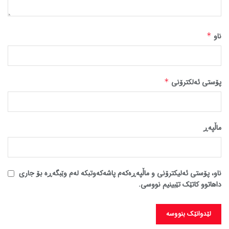
ناو
*
پۆستی ئەلکترۆنی
*
ماڵپه‌ڕ
ناو، پۆستی ئەلیکترۆنی و ماڵپەڕەکەم پاشەکەوتبکە لەم وێبگەڕە بۆ جاری
داهاتوو کاتێک تێبینیم نووسی.