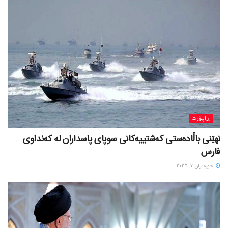
ڕاپۆرت
نهێنی باڵادەستی کەشتییەکانی سوپای پاسداران لە کەنداوی
فارس
حوزه‌یران 7, 2025