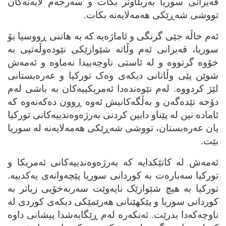
قه‌یرانی سوریا به‌ربڵاوتر بکات و سه‌رجه‌م لایه‌نه‌کان
تووشی شه‌ڕێکی هه‌مه‌لایه‌نه‌ بکات.
ئه‌م خاڵه‌ جێی گرنگی و ئاماژه‌یه‌ که‌ به‌ هاتنی ڕووسیا بۆ
سوریا، قه‌یرانی ئه‌م وڵاته‌ شێوازێکی نێوده‌وڵه‌تیی به‌
خۆوه‌ گرتووه‌ و له‌ ئاستی ناوچه‌ییدا نه‌ماوه‌ و ئه‌مه‌ش
شوێن پێی وڵاتانی دیکه‌ی وه‌ک تورکیا و عه‌ره‌بستانی
لێژ کردووه‌. له‌م نێوه‌نده‌دا ئه‌مریکییه‌کان به‌ باشی له‌م
دۆخه‌ تێده‌گه‌ن و به‌ڵگه‌کانیش ئه‌وه‌ ڕوون ده‌که‌نه‌وه‌ که‌
ئاماده‌ نین له‌ پێناو دابین کردنی به‌رژه‌وه‌ندییه‌کانی تورکیا
یان عه‌ره‌بستان، تووشی شه‌ڕێکی هه‌مه‌لایه‌نه‌ له‌ سوریا
بێت.
ئه‌مه‌ش له‌ کاتێکدایه‌ که‌ به‌رژه‌وه‌ندییه‌کانی ئه‌مریکا و
تورکیا سه‌باره‌ت به‌ کوردانی سوریا پێچه‌وانه‌ی یه‌کدییه‌.
تورکیا به‌ هیچ شێوازێک نایه‌وێت سه‌ربه‌خۆیی زیاتر به‌
کوردانی سوریا و پێکهێنانی هه‌رێمێکی دیکه‌ی کوردی له‌
ناوچه‌که‌دا بدرێت. ئه‌نکه‌ره‌ له‌م ڕێگایه‌شدا پیشانی داوه‌