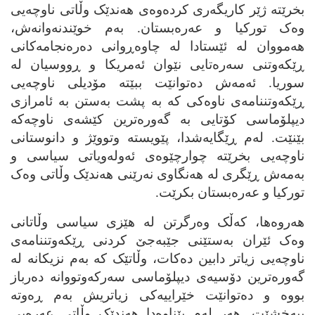
بخرێته‌ ژێر کاریگه‌ری کرده‌وه‌ی هه‌ندێک وڵاتی ناوچه‌یی
وه‌ک تورکیا و عه‌ره‌بستان. به‌م خوێندنه‌وانه‌ش،
هه‌مووان له‌ ئێستادا له‌ چاوه‌ڕوانی ده‌ره‌نجامه‌کانی
ڕێکه‌وتنی سه‌ره‌تایی نێوان ئه‌مریکا و ڕووسیان له‌
سوریا. ئه‌مه‌ش ده‌توانێت ببێته‌ مۆدیلی ناوچه‌یی
ڕێکه‌وتننامه‌ی ناوه‌کی که‌ به‌ پشت به‌ستن به‌ ئامرازی
دیپلۆماسی کۆتایی به‌ گه‌وره‌ترین کێشه‌ی ناوچه‌که‌
بێنێت. له‌م ڕێگایه‌شدا، پێویسته‌ وتووێژ و دانوستانی
ناوچه‌یی بخرێته‌ چوارچێوه‌ی ئه‌وله‌ویاتی سیاسی و
به‌مه‌ش ڕێگری له‌ هه‌نگاوی نه‌رێنی هه‌ندێک وڵاتی وه‌ک
تورکیا و عه‌ره‌بستان بکرێت.
هه‌روه‌ها، که‌ڵک وه‌رگرتن له‌ هێزی سیاسی وڵاتانی
وه‌ک ئێران به‌ستێنی جێبه‌جێ کردنی ڕێکه‌وتننامه‌ی
ناوچه‌یی زیاتر دابین ده‌کات، وڵاتێک که‌ به‌م نزیکانه‌ له‌
گه‌وره‌ترین دۆسیه‌ی دیپلۆماسی سه‌رکه‌وتووانه‌ ده‌رباز
بووه‌ و ده‌توانێت خێراییه‌کی زیاتریش به‌م ڕه‌وته‌
ببه‌خشێت. هه‌ر له‌م پێناوه‌دا هه‌ندێک وڵاتی عه‌ره‌بی