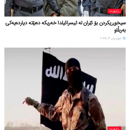
ڕاپۆرت
سیخوڕیکردن بۆ ئێران لە ئیسرائیلدا خەریکە دەبێتە دیاردەیەکی
بەربڵاو
حوزه‌یران 3, 2025
ڕاپۆرت