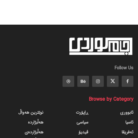
Follow Us
Browse by Category
ئابووری
ڕاپۆرت
نوێترین هەواڵ
ئاسیا
سیاسی
هەڵبژاردە
ئەفریقا
ڤیدیۆ
هەڵبژاردەی