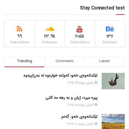
Stay Connected test
99
23.9k
205k
137
Subscribers
Followers
Subscribers
Followers
Trending
Comments
Latest
لێکدانەوەی خەو؛ کەوتنە خوارەوە لە بەرزاییەوە
كانونی دووه‌م 19, 2025
پیره میرد؛ ژیان و به رهه مه کانی
كانونی دووه‌م 16, 2025
لێکدانەوەی خەو: گەنم
كانونی دووه‌م 20, 2025