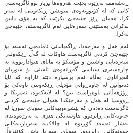
ڕه‌شه‌ممه‌ به‌ڕێوه‌ بچێت. هه‌روه‌ها بڕیار بوو ئاگربه‌ستی
کاتی که‌ له‌ کۆبوونه‌وه‌ی میونشن ڕیکه‌وتنی له‌ سه‌ر
کرا، هه‌مان ڕۆژ جێبه‌جێ بکرێت که‌ به‌ هۆی دابین
نه‌کرانی به‌ستێنی سه‌ره‌تایی ئه‌م ئاگربه‌سته‌، جێبه‌جێ
نه‌کرا.
له‌م هه‌ل و مه‌رجه‌دا، ڕاگه‌یاندنی ئاماده‌یی ئه‌سه‌د بۆ
جێبه‌جێ کردنی ئاگربه‌ست هاوکات له‌ گه‌ڵ ڕێکه‌وتنی
سه‌ره‌تایی واشنتن و مۆسکۆ به‌ مانای هیواداربوونه‌ به‌
چاره‌سه‌ری سیاسی گه‌ڕانه‌وه‌ی ئاشتی بۆ سوریای
قه‌یراناوی. به‌ڵام ئه‌م پرسیاره‌ دێته‌ ئاراوه‌ که‌ ئایا
ده‌توانین له‌ چاوه‌ڕوانی مۆدیلی ڕێکه‌وتنی ناوه‌کی بۆ
ڕۆژهه‌ڵاتی ناوه‌ڕاست بین؟ له‌ لایه‌که‌وه‌، ئه‌مریکا و
ڕووسیا له‌ هه‌ل و مه‌رجێکدا هه‌وڵی جێبه‌جێ کردنی
ئاگربه‌ست ده‌ده‌ن که‌ پێشڕه‌وییه‌کانی سوپای سوریا له‌
حه‌وته‌کانی ڕابردوو، هاوسه‌نگی هێزی له‌ به‌رژه‌وه‌ندی
به‌شار ئه‌سه‌د گۆڕیوه‌. له‌ چالاکییه‌ سه‌ربازییه‌کانی
حه‌وته‌کانی ڕابردوو، سوپای سوریا پاش کۆنتڕۆڵ