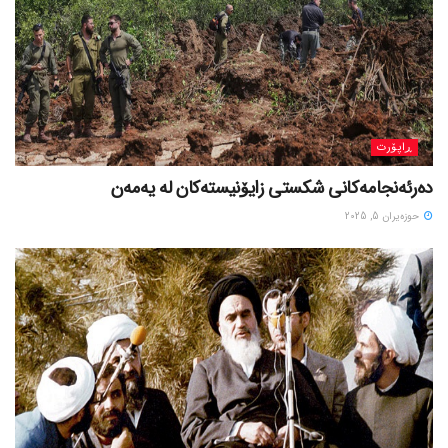
ڕاپۆرت
دەرئەنجامەکانی شکستی زایۆنیستەکان لە یەمەن
حوزه‌یران 5, 2025