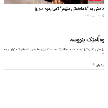
داعش بە “خەلافەتی سێبەر” گەڕایەوە سوریا
حوزه‌یران 3, 2025
وەڵامێک بنووسە
پۆستی ئەلیکترۆنییەکەت بڵاوناکرێتەوە.
خانە پێویستەکان دەستنیشانکراون بە
*
لێدوان
*