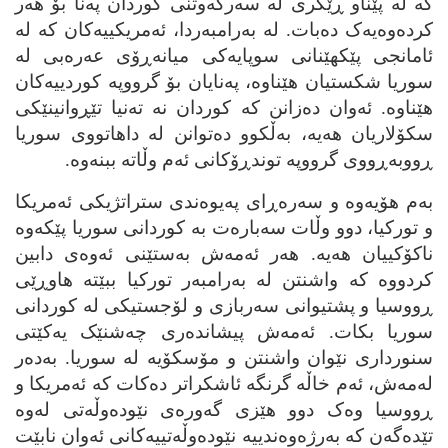
که‌ له‌ پێناو ڕێگری له‌ سه‌رکه‌وتنی کوردان په‌نا بۆ هه‌ر
کرده‌وه‌یه‌ک ده‌بات. له‌ به‌رامبه‌ردا، ئه‌مریکییه‌کان که‌ له‌
ئامانجی پێکهێنانی سوپایه‌کی میانه‌ڕۆی عه‌ره‌بی له‌
سوریا شکستیان هێناوه‌، په‌نایان بۆ گرووپه‌ کوردییه‌کان
هێناوه‌. ئه‌وان ده‌زانن که‌ کوردان نه‌ ته‌نیا تێڕوانینێکی
سکۆلاریان هه‌یه‌، به‌ڵکوو ده‌توانن له‌ داهاتووی سوریا
ڕووبه‌ڕووی گرووپه‌ توندڕۆکانی ئه‌م وڵاته‌ ببنه‌وه‌.
به‌م هۆیه‌وه‌ و سه‌ره‌ڕای په‌یوه‌ندی ستراتژیکی ئه‌مریکا
و تورکیا، دوو وڵات سه‌باره‌ت به‌ کوردانی سوریا پێکه‌وه‌
ناکۆکییان هه‌یه‌. هه‌ر ئه‌مه‌ش به‌ستێنی ئه‌وه‌ی دابین
کردووه‌ که‌ واشنتن له‌ به‌رامبه‌ر تورکیا ببێته‌ هاوڕێی
ڕووسیا و پشتیوانی سه‌ربازی و لۆجستیکی له‌ کوردانی
سوریا بکات. ئه‌مه‌ش پیشانده‌ری چه‌شنێک یه‌کێتی
سنورداری نێوان واشنتن و مۆسکۆیه‌ له‌ سوریا. به‌ده‌ر
له‌مه‌ش، ئه‌م خاڵه‌ گرنگه‌ ئاشکراتر ده‌کات که‌ ئه‌مریکا و
ڕووسیا وه‌ک دوو هێزی گه‌وره‌ی نێوده‌وڵه‌تی له‌وه‌
تێده‌گه‌ن که‌ به‌رژه‌وه‌ندییه‌ نێوده‌وڵه‌تییه‌کانی ئه‌وان نابێت