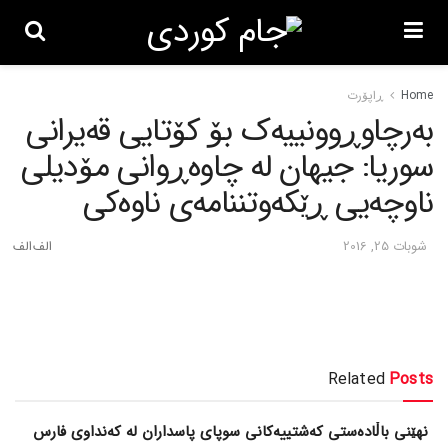
Home
ڕاپۆرت
به‌رچاوڕوونییه‌ک بۆ کۆتایی قه‌یرانی
سوریا: جیهان له‌ چاوه‌ڕوانی مۆدیلی
ناوچه‌یی ڕێکه‌وتننامه‌ی ناوه‌کی
شوبات 25, 2016
Related
Posts
نهێنی باڵادەستی کەشتییەکانی سوپای پاسداران لە کەنداوی فارس