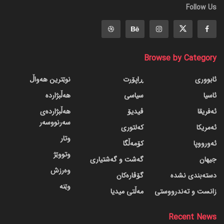
Follow Us
Browse by Category
ئابووری
ڕاپۆرت
نوێترین هەواڵ
ئاسیا
سیاسی
هەڵبژاردە
ئەفریقا
ڤیدیۆ
هەڵبژاردەی
سەرنووسەر
ئەمریکا
کەلتوری
وتار
ئەورووپا
کۆمەڵگا
وتووێژ
جیهان
گه‌شت و گه‌شتیاری
وەرزش
دسته‌بندی نشده
گۆڤاره‌کان
وێنە
زانست و تەندرووستی
مەڵتی میدیا
Recent News