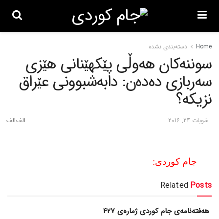
Home
دسته‌بندی نشده
سوننه‌کان هه‌وڵی پێکهێنانی هێزی
سه‌ربازی ده‌ده‌ن: دابه‌شبوونی عێراق
نزیکه‌؟
شوبات 24, 2016
جام کوردی:
Related
Posts
هەفتەنامەی جام کوردی ژمارەی 427