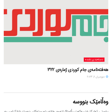
دسته‌بندی نشده
هەفتەنامەی جام کوردی ژمارەی 322
حوزه‌یران 7, 2023
وەڵامێک بنووسە
پۆستی ئەلیکترۆنییەکەت بڵاوناکرێتەوە.
خانە پێویستەکان دەستنیشانکراون بە