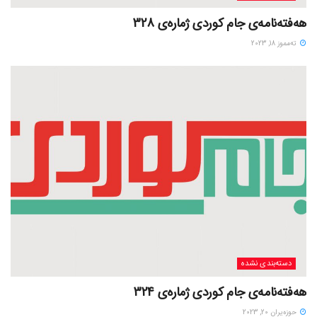
هەفتەنامەی جام کوردی ژمارەی 328
ته‌مموز 18, 2023
دسته‌بندی نشده
هەفتەنامەی جام کوردی ژمارەی 324
حوزه‌یران 20, 2023