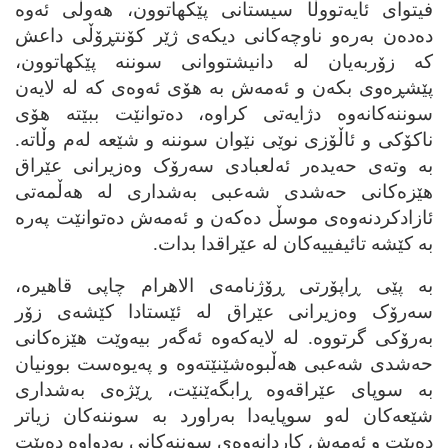
فیتوای ئایه‌تووڵا سیستانی پێکهاتوون، هه‌وڵی ئه‌وه‌
ده‌ده‌ن به‌ره‌و ناوچه‌کانی دیکه‌ی ژێر کۆنتڕۆڵی داعش
که‌ زۆربه‌یان له‌ دانیشتووانی سوننه‌ پێکهاتوون،
پێشڕه‌وی بکه‌ن و ئه‌مه‌ش به‌ هۆی ئه‌وه‌ی که‌ له‌ لایه‌ن
سوننه‌کانه‌وه‌ دژایه‌تی کراوه‌، ده‌توانێت ببێته‌ هۆی
ناکۆکی و ئاڵۆزی نوێی نێوان سوننه‌ و شێعه‌ له‌م وڵاته‌.
به‌ وته‌ی حه‌یده‌ر ئه‌لعبادی سه‌رۆک وه‌زیرانی عێراق
هێزه‌کانی حه‌شدی شه‌عبی به‌شداری له‌ هه‌ڵمه‌تی
ئازادکردنه‌وه‌ی موسڵ ده‌که‌ن و ئه‌مه‌ش ده‌توانێت په‌ره‌
به‌ کێشه‌ تائیفییه‌کان له‌ عێراقدا بدات.
به‌ پێی ڕاپۆرتی ڕۆژنامه‌ی الاهرام چاپی قاهیره‌،
سه‌رۆک وه‌زیرانی عێراق له‌ ئێستادا کێشه‌ی زۆر
به‌رۆکی گرتووه‌. له‌ لایه‌که‌وه‌ ئه‌گه‌ر بیه‌وێت هێزه‌کانی
حه‌شدی شه‌عبی هه‌ڵبوه‌شێنێته‌وه‌ و په‌یوه‌ست بوونیان
به‌ سوپای عێراقه‌وه‌ ڕابگه‌ێنێت، ڕێژه‌ی به‌شداری
شێعه‌کان له‌و سوپایه‌دا به‌راورد به‌ سوننه‌کان زیاتر
ده‌بێت و ئه‌مه‌ش کاردانه‌وه‌ی سوننه‌کانی به‌دواوه‌ ده‌بێت