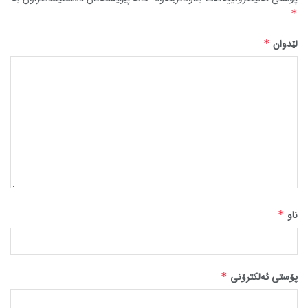
*
لێدوان
*
ناو
*
پۆستی ئەلکترۆنی
*