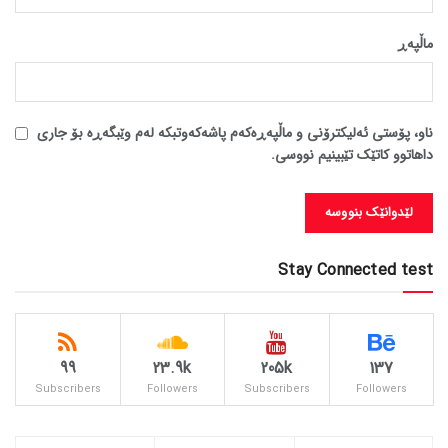
ماڵپه‌ڕ
ناو، پۆستی ئەلیکترۆنی و ماڵپەڕەکەم پاشەکەوتبکە لەم وێبگەڕە بۆ جاری
داهاتوو کاتێک تێبینیم نووسی.
Stay Connected test
99
23.9k
205k
137
Subscribers
Followers
Subscribers
Followers