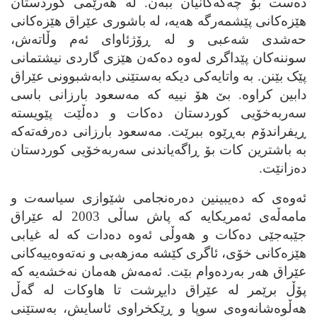
ده‌ست بۆ چه‌که‌کانیان ببه‌ن. له‌ هه‌رێمی کوردستان
هێزه‌کانی پێشمه‌رگه‌ هه‌یه‌، له‌ باشوری عێراق هێزه‌کانی
حه‌شدی شه‌عبی و له‌ ڕۆژئاوای ئه‌م وڵاته‌ش،
سوننه‌کان پێداگری له‌وه‌ ده‌که‌ن هێزی گاردی نیشتمانی
پێک بێنن. به‌ واتایه‌کی دیکه‌ به‌ستێنی دابه‌شبوونی عێراق
دابین کراوه‌. بێ هۆ نییه‌ که‌ مه‌سعود بارزانی باسی
سه‌ربه‌خۆیی کوردستان ده‌کات و ده‌ڵێت پێویسته‌
ڕیفراندۆم به‌ڕێوه‌ ببرێت. مه‌سعود بارزانی ده‌رفه‌ته‌که‌
به‌ باشترین کات بۆ ڕاگه‌یاندنی سه‌ربه‌خۆیی کوردستان
ده‌زانێت.
ئه‌وه‌ی که‌ ده‌یبینین ده‌ره‌نجامی شێوازی سیاسه‌ت و
مامه‌ڵه‌ی ئه‌مریکایه‌ که‌ پاش ساڵی 2003 له‌ عێراق
جێبه‌جێی ده‌کات و هه‌وڵی ئه‌وه‌ ده‌دات که‌ له‌ غیابی
هێزه‌کانی خۆی، ئاگری کێشه‌ مه‌زهه‌بی و نه‌ته‌وه‌ییه‌کانی
عێراق هه‌ر به‌رده‌وام بێت. ئه‌مه‌ش هه‌مان نه‌خشه‌یه‌ که‌
پۆڵ برێمر له‌ عێراق دایڕشت تا هاوکات له‌ گه‌ڵ
هه‌ڵوه‌شانه‌وه‌ی سوپا و ڕێکخراوی ئاسایش، به‌ستێنی