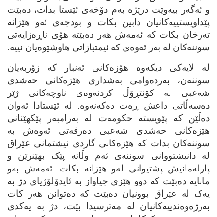
و ئه‌گه‌ر بیه‌وێت درێژه‌ به‌م دۆخه‌ی ئێستا بدات، ده‌بێت
پێداویستییه‌کانیان دابین بکات و بودجه‌ی ئه‌و هێزانه‌
ته‌رخان بکات که‌ ئه‌مه‌ش هه‌ر ده‌بێته‌ هۆی ناڕه‌زایه‌تی
سوننه‌کان له‌ به‌ر ئه‌وه‌ی که‌ ئیمتیازاتی هاوشێوه‌یان نییه‌.
له‌ لایه‌کی دیکه‌وه‌ هۆزه‌کانی ئه‌نبار که‌ زۆربه‌یان
سوننه‌ن، به‌رده‌وامی به‌شداری هێزه‌کانی حه‌شدی
شه‌عبی له‌ کۆنتڕۆڵ کردنه‌وه‌ی ناوچه‌کانی ژێر
ده‌سه‌ڵاتی داعش ڕه‌ت ده‌که‌نه‌وه‌. له‌ ئێستادا ئه‌وان
ده‌ڵێن که‌ پێویسته‌ حکومه‌ت له‌ به‌رامبه‌ر پێکهێنانی
هێزه‌کانی حه‌شدی شه‌عبی ده‌رفه‌تی ئه‌وه‌ش به‌
سوننه‌کان بدات که‌ هێزه‌کانی گاردی نیشتمانی عێراق
له‌ دانیشتووانی سوننه‌ی ئه‌م وڵاته‌ پێک بهێنرێن و
پارله‌مانیش پشتیوانی له‌و هێزانه‌ بکات. ئه‌مه‌ش به‌و
مانایه‌ ده‌بێت که‌ دوو هێزی جیاواز به‌ ئایدۆلۆژیای دژ به‌
یه‌ک له‌ عێراق بوونیان ده‌بێت که‌ ده‌توانن هه‌ر کات
به‌رژه‌وه‌ندییه‌کانیان له‌ مه‌ترسیدا بێت، دژ به‌ یه‌کدی