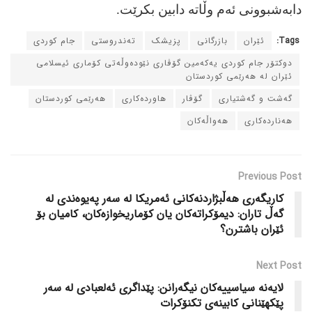
دابه‌شبوونی ئه‌م وڵاته‌ دابین بکرێت.
Tags:
ئێران
بازرگانی
پزیشک
ته‌ندروستی
جام کوردی
دوکتۆر جام کوردی یه‌که‌مین گۆڤاری نێوده‌وڵه‌تی کۆماری ئیسلامی
ئێران له‌ هه‌رێمی کوردستان
گه‌شت و گه‌شتیاری
گۆڤار
هاورده‌کاری
هه‌رێمی کوردستان
هه‌نارده‌کاری
هه‌واڵه‌کان
Previous Post
کاریگه‌ری هه‌ڵبژاردنه‌کانی ئه‌مریکا له‌ سه‌ر په‌یوه‌ندی له‌
گه‌ڵ تاران: دیمۆکراته‌کان یان کۆماریخوازه‌کان، کامیان بۆ
ئێران باشترن؟
Next Post
لایه‌نه‌ سیاسییه‌کان نیگه‌رانن: پێداگری ئه‌لعبادی له‌ سه‌ر
پێکهێنانی کابینه‌ی تکنۆکرات