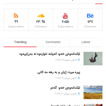
99
23.9k
205k
137
Subscribers
Followers
Subscribers
Followers
Trending
Comments
Latest
لێکدانەوەی خەو؛ کەوتنە خوارەوە لە بەرزاییەوە
كانونی دووه‌م 19, 2025
پیره میرد؛ ژیان و به رهه مه کانی
كانونی دووه‌م 16, 2025
لێکدانەوەی خەو: گەنم
كانونی دووه‌م 20, 2025