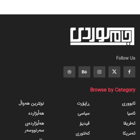
Follow Us
Browse by Category
ئابووری
ڕاپۆرت
نوێترین هەواڵ
ئاسیا
سیاسی
هەڵبژاردە
ئەفریقا
ڤیدیۆ
هەڵبژاردەی
سەرنووسەر
ئەمریکا
کەلتوری