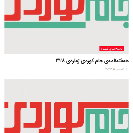
دسته‌بندی نشده
هەفتەنامەی جام کوردی ژمارەی 328
ته‌مموز 18, 2023