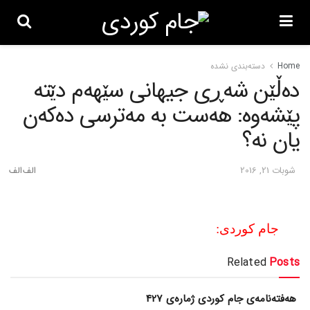
Home
دسته‌بندی نشده
ده‌ڵێن شه‌ڕی جیهانی سێهه‌م دێته‌
پێشه‌وه‌: هه‌ست به‌ مه‌ترسی ده‌که‌ن
یان نه‌؟
شوبات 21, 2016
جام کوردی:
Related
Posts
هەفتەنامەی جام کوردی ژمارەی 427