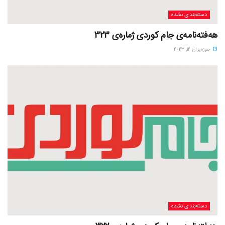
دسته‌بندی نشده
هەفتەنامەی جام کوردی ژمارەی 323
حوزه‌یران 12, 2023
دسته‌بندی نشده