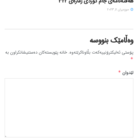
هەفتەنامەی جام کوردی ژمارەی 322
حوزه‌یران 7, 2023
وەڵامێک بنووسە
پۆستی ئەلیکترۆنییەکەت بڵاوناکرێتەوە.
خانە پێویستەکان دەستنیشانکراون بە
*
لێدوان
*