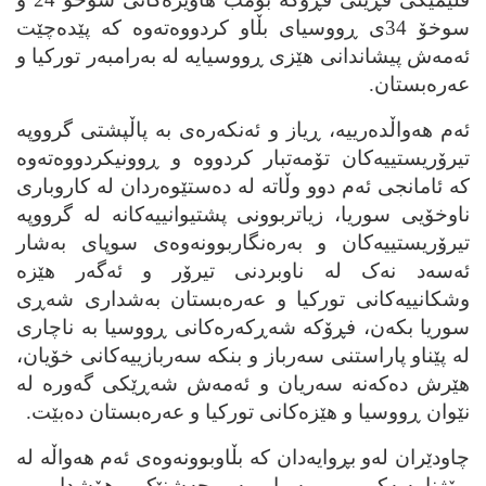
سوخۆ 34ی ڕووسیای بڵاو کردووه‌ته‌وه‌ که‌ پێده‌چێت
ئه‌مه‌ش پیشاندانی هێزی ڕووسیایه‌ له‌ به‌رامبه‌ر تورکیا و
عه‌ره‌بستان.
ئه‌م هه‌واڵده‌رییه‌، ڕیاز و ئه‌نکه‌ره‌ی به‌ پاڵپشتی گرووپه‌
تیرۆریستییه‌کان تۆمه‌تبار کردووه‌ و ڕوونیکردووه‌ته‌وه‌
که‌ ئامانجی ئه‌م دوو وڵاته‌ له‌ ده‌ستێوه‌ردان له‌ کاروباری
ناوخۆیی سوریا، زیاتربوونی پشتیوانییه‌کانه‌ له‌ گرووپه‌
تیرۆریستییه‌کان و به‌ره‌نگاربوونه‌وه‌ی سوپای به‌شار
ئه‌سه‌د نه‌ک له‌ ناوبردنی تیرۆر و ئه‌گه‌ر هێزه‌
وشکانییه‌کانی تورکیا و عه‌ره‌بستان به‌شداری شه‌ڕی
سوریا بکه‌ن، فڕۆکه‌ شه‌ڕکه‌ره‌کانی ڕووسیا به‌ ناچاری
له‌ پێناو پاراستنی سه‌رباز و بنکه‌ سه‌ربازییه‌کانی خۆیان،
هێرش ده‌که‌نه‌ سه‌ریان و ئه‌مه‌ش شه‌ڕێکی گه‌وره‌ له‌
نێوان ڕووسیا و هێزه‌کانی تورکیا و عه‌ره‌بستان ده‌بێت.
چاودێران له‌و بڕوایه‌دان که‌ بڵاوبوونه‌وه‌ی ئه‌م هه‌واڵه‌ له‌
ڕۆژنامه‌یه‌کی ڕووسیا به‌ چه‌شنێک هۆشدار و