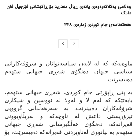
وەڵامی یەکلاکەرەوەی یانەی ڕیاڵ مەدرید بۆ ڕاکێشانی ڤێرجیڵ ڤان
دایک
هەفتەنامەی جام کوردی ژمارەی 328
ماوه‌یه‌که‌ که‌ له‌ لایه‌ن سیاسه‌توانان و شرۆڤه‌کارانی
سیاسی جیهان ده‌نگۆی شه‌ڕی جیهانی سێهه‌م
ده‌بیسرێت.
به‌ پێی ڕاپۆرتی جام کوردی، شه‌ڕی جیهانی سێهه‌م،
بابه‌تێکه‌ که‌ له‌م لا و له‌ولا له‌ نووسین و شیکاری
شرۆڤه‌کاران ده‌بینرێت. به‌ سه‌رهه‌ڵدانی گرووپی
تیرۆریستی داعش له‌ ناوچه‌که‌ و به‌ربڵاوبوونی
قه‌یرانه‌که‌، ده‌نگۆی هه‌ڵگیرسانی شه‌ڕی جیهانی
سێهه‌م به‌ بیانووی له‌ناوبردنی قه‌یرانه‌که‌ ده‌بیسرێت، بۆ