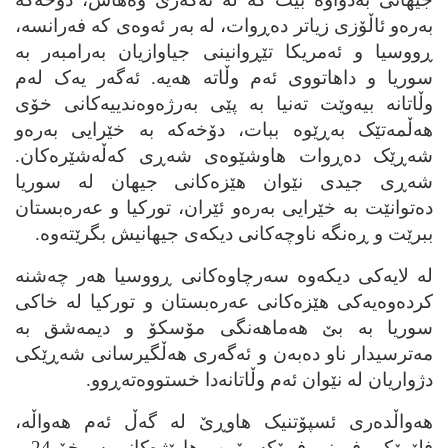
به‌ره‌و ئاڵۆزی زیاتر ده‌ڕوات، له‌ به‌ر ئه‌وه‌ی که‌ فه‌رانسه‌،
ڕووسیا و ئه‌مریکا تێڕوانینی جیاوازیان به‌رامبه‌ر به‌
سوریا و داهاتووی ئه‌م وڵاته‌ هه‌یه‌. ئه‌گه‌ر یه‌ک له‌م
وڵاتانه‌ بیه‌وێت ته‌نیا به‌ پێی به‌رژه‌وه‌ندییه‌کانی خۆی
هه‌ڵمه‌تێک به‌ڕێوه‌ ببات، دۆخه‌که‌ به‌ خێرایی به‌ره‌و
شه‌ڕێک ده‌ڕوات هاوشێوه‌ی شه‌ڕی که‌ڵه‌شێره‌کان.
شه‌ڕی جیدی نێوان هێزه‌کانی جیهان له‌ سوریا
ده‌توانێت به‌ خێرایی به‌ره‌و ئێران، تورکیا و عه‌ره‌بستان
ببرێت و ڕه‌نگه‌ ناوچه‌کانی دیکه‌ی جیهانیش بگرێته‌وه‌.
له‌ لایه‌کی دیکه‌وه‌ سه‌رچاوه‌کانی ڕووسیا هه‌ر چه‌شنه‌
کرده‌وه‌یه‌کی هێزه‌کانی عه‌ره‌بستان و تورکیا له‌ خاکی
سوریا به‌ بێ هه‌ماهه‌نگی مۆسکۆ و دیمه‌شق به‌
مه‌ترسیدار ناو ده‌به‌ن و ئه‌گه‌ری هه‌ڵگیرسانی شه‌ڕێکی
دژواریان له‌ نێوان ئه‌م وڵاتانه‌دا خستووه‌ته‌ڕوو.
هه‌واڵده‌ری ئسپۆتنیک هاوڕێ له‌ گه‌ڵ ئه‌م هه‌واڵه‌،
فلێمێکی فڕینی فڕۆکه‌ بۆمب هاوێژه‌کانی سوخۆ 24 و