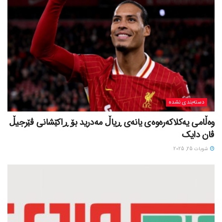
دسته‌بندی نشده
وەڵامی یەکلاکەرەوەی یانەی ڕیاڵ مەدرید بۆ ڕاکێشانی ڤێرجیڵ
ڤان دایک
شوبات 25, 2025