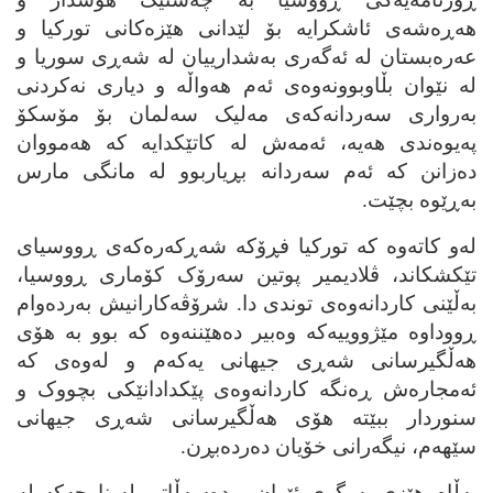
هه‌ڕه‌شه‌ی ئاشکرایه‌ بۆ لێدانی هێزه‌کانی تورکیا و
عه‌ره‌بستان له‌ ئه‌گه‌ری به‌شدارییان له‌ شه‌ڕی سوریا و
له‌ نێوان بڵاوبوونه‌وه‌ی ئه‌م هه‌واڵه‌ و دیاری نه‌کردنی
به‌رواری سه‌ردانه‌که‌ی مه‌لیک سه‌لمان بۆ مۆسکۆ
په‌یوه‌ندی هه‌یه‌، ئه‌مه‌ش له‌ کاتێکدایه‌ که‌ هه‌مووان
ده‌زانن که‌ ئه‌م سه‌ردانه‌ بڕیاربوو له‌ مانگی مارس
به‌ڕێوه‌ بچێت.
له‌و کاته‌وه‌ که‌ تورکیا فڕۆکه‌ شه‌ڕکه‌ره‌که‌ی ڕووسیای
تێکشکاند، ڤلادیمیر پوتین سه‌رۆک کۆماری ڕووسیا،
به‌ڵێنی کاردانه‌وه‌ی توندی دا. شرۆڤه‌کارانیش به‌رده‌وام
ڕووداوه‌ مێژووییه‌که‌ وه‌بیر ده‌هێننه‌وه‌ که‌ بوو به‌ هۆی
هه‌ڵگیرسانی شه‌ڕی جیهانی یه‌که‌م و له‌وه‌ی که‌
ئه‌مجاره‌ش ڕه‌نگه‌ کاردانه‌وه‌ی پێکدادانێکی بچووک و
سنوردار ببێته‌ هۆی هه‌ڵگیرسانی شه‌ڕی جیهانی
سێهه‌م، نیگه‌رانی خۆیان ده‌رده‌بڕن.
به‌ڵام هێزی به‌رگری ئێران و ده‌سه‌ڵاتی له‌ ناوچه‌که‌ له‌