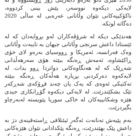
لایه‌کی دیکه‌وه‌ نووسه‌ر، پێش بینی کردووه‌،
ناکۆکییه‌کانی نێوان وڵاتانی عه‌ره‌بی له‌ ساڵی 2020
ده‌گاته‌ لوتکه‌.
هه‌ندێکی دیکه‌ له‌ شرۆڤه‌کاران له‌و بڕوایه‌دان که‌ له‌
ئێستادا داعش سرنجی وڵاتانی جیهان به‌ تایبه‌ت وڵاتانی
وه‌ک فه‌رانسه‌، ئه‌مریکا و ڕووسیای به‌ره‌و لای خۆی
ڕاکێشاوه‌، ئه‌مه‌ش ڕه‌نگه‌ ببێته‌ هۆی سه‌رهه‌ڵدانی
شه‌ڕێک که‌ له‌ هه‌نگاوه‌کانی دواتردا‌ ڕوو بدات. له‌
لایه‌که‌وه‌ ده‌رکردنی بڕیاره‌ هه‌ڵه‌کان ڕه‌نگه‌ ببێته‌
ته‌کتیکی ئه‌وه‌ی که‌ یه‌ک یان چه‌ند فڕۆکه‌ی شه‌ڕکه‌ر
تێک بشکێندرێت. له‌ لایه‌کی دیکه‌وه‌ گۆڕانکاری جیدی
هێزه‌ وشکانییه‌کان له‌ خاکی سوریا پێویسته‌ له‌به‌رچاو
بگیردرێت.
به‌م پێیه‌ش ته‌نانه‌ت ئه‌گه‌ر ئیئتلافی ڕاسته‌قینه‌ی دژ به‌
داعش پێک بهێندرێت، ڕه‌نگه‌ پێکدادانی نێوان هێزه‌کانی
جیهانی به‌دواوه‌ بێت که‌ له‌ ئه‌گه‌ری وه‌هاش، دۆخه‌که‌