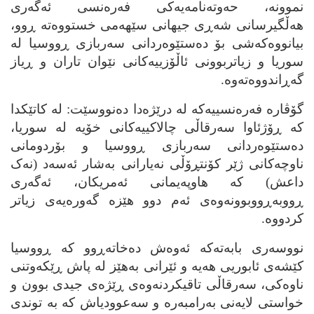
نموونه‌، حه‌وته‌نامه‌یه‌کی فه‌ره‌نسی ئه‌گه‌ری
هه‌ڵگیرسانی شه‌ڕی جیهانی سێهه‌می خستووه‌ته‌ ڕوو،
بیانووه‌که‌شی بۆ ده‌ستێوه‌ردانی سه‌ربازی ڕووسیا له‌
سوریا و زیاتربوونی ئاڵۆزییه‌کانی نێوان تاران و ڕیاز
گه‌ڕاندووه‌ته‌وه‌.
گۆڤاره‌ فه‌ره‌نسییه‌که‌ له‌ درێژه‌دا ده‌نووسێت: له‌ کاتێکدا
که‌ ڕۆژئاوا سه‌رقاڵی چالاکییه‌کانی خۆیه‌ له‌ سوریا،
ده‌ستێوه‌ردانی سه‌ربازی ڕووسیا و بۆردومانی
ناوچه‌کانی ژێر کۆنتڕۆڵی نه‌یارانی به‌شار ئه‌سه‌د (نه‌ک
داعش) که‌ هاوپه‌یمانی ئه‌مریکان، ئه‌گه‌ری
ڕووبه‌ڕووبوونه‌وه‌ی ئه‌م دوو هێزه‌ گه‌وره‌یه‌ی زیاتر
کردووه‌.
نووسه‌ری بابه‌ته‌که‌ ئه‌وه‌ش ده‌خاته‌ڕوو که‌ ڕووسیا
کێشه‌ی ئابوریی هه‌یه‌ و ئێرانی به‌هێز له‌ پاش ڕێکه‌وتنی
ناوه‌کی، سه‌رقاڵی تاقیکردنه‌وه‌ی ڕێژه‌ی جیدی بوون و
خواستی لایه‌نی به‌رامبه‌ره‌ و سه‌عوودیاش که‌ به‌ توندی