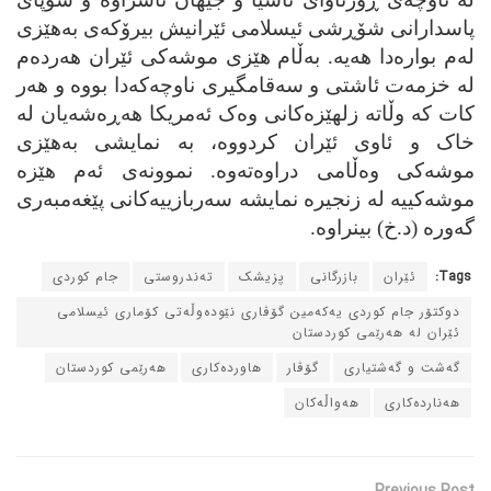
پاسدارانی شۆڕشی ئیسلامی ئێرانیش بیرۆکه‌ی به‌هێزی
له‌م بواره‌دا هه‌یه‌. به‌ڵام هێزی موشه‌کی ئێران هه‌رده‌م
له‌ خزمه‌ت ئاشتی و سه‌قامگیری ناوچه‌که‌دا بووه‌ و هه‌ر
کات که‌ وڵاته‌ زلهێزه‌کانی وه‌ک ئه‌مریکا هه‌ڕه‌شه‌یان له‌
خاک و ئاوی ئێران کردووه‌، به‌ نمایشی به‌هێزی
موشه‌کی وه‌ڵامی دراوه‌ته‌وه‌. نموونه‌ی ئه‌م هێزه‌
موشه‌کییه‌ له‌ زنجیره‌ نمایشه‌ سه‌ربازییه‌کانی پێغه‌مبه‌ری
گه‌وره‌ (د.خ) بینراوه‌.
Tags:
ئێران
بازرگانی
پزیشک
ته‌ندروستی
جام کوردی
دوکتۆر جام کوردی یه‌که‌مین گۆڤاری نێوده‌وڵه‌تی کۆماری ئیسلامی
ئێران له‌ هه‌رێمی کوردستان
گه‌شت و گه‌شتیاری
گۆڤار
هاورده‌کاری
هه‌رێمی کوردستان
هه‌نارده‌کاری
هه‌واڵه‌کان
Previous Post