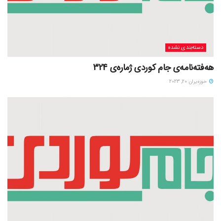
دسته‌بندی نشده
هەفتەنامەی جام کوردی ژمارەی 324
حوزه‌یران 20, 2023