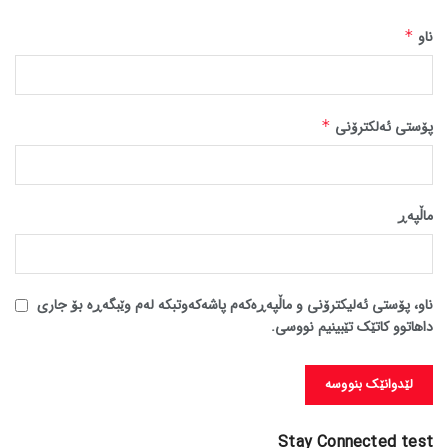
ناو
*
پۆستی ئەلکترۆنی
*
ماڵپه‌ڕ
ناو، پۆستی ئەلیکترۆنی و ماڵپەڕەکەم پاشەکەوتبکە لەم وێبگەڕە بۆ جاری
داهاتوو کاتێک تێبینیم نووسی.
Stay Connected test