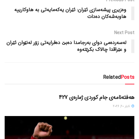
وه‌زیری پیشه‌سازی ئێران: ئێران یه‌که‌مایه‌تی به‌ هاوکارییه‌
هاوبه‌شه‌کان ده‌دات
Next Post
له‌سه‌رده‌می دوای به‌رجامدا ده‌بێ ده‌فرایه‌تی زۆر له‌نێوان ئێران
و عێراقدا چالاک بکرێته‌وه‌
Related
Posts
دسته‌بندی نشده
هەفتەنامەی جام کوردی ژمارەی 427
ئایار 20, 2026