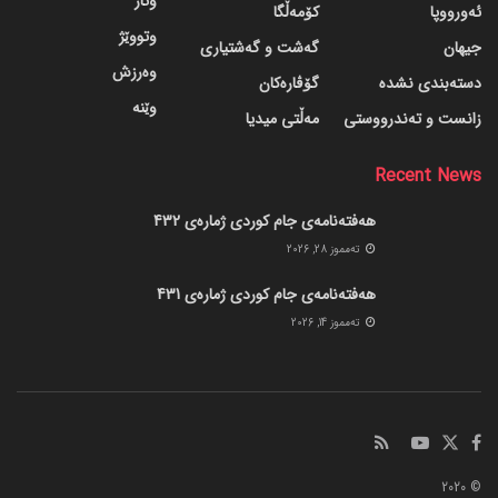
وتار
ئەورووپا
کۆمەڵگا
وتووێژ
جیهان
گه‌شت و گه‌شتیاری
وەرزش
دسته‌بندی نشده
گۆڤاره‌کان
وێنە
زانست و تەندرووستی
مەڵتی میدیا
Recent News
هەفتەنامەی جام کوردی ژمارەی 432
ته‌مموز 28, 2026
هەفتەنامەی جام کوردی ژمارەی 431
ته‌مموز 14, 2026
© 2020