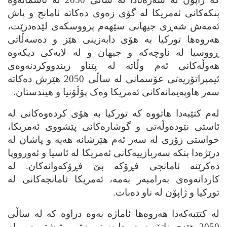
بنکه‌کانی ئه‌مریکا له‌ گۆی زه‌وی ده‌کاته‌ ئامانج و پاش
ئه‌مه‌ش شه‌ڕی جیهانی سێهه‌م پزووسکه‌ی لێده‌درێت،
هه‌روه‌ها تورکیا به‌ هۆی دابه‌زینی هێز و ده‌سه‌ڵاتی
ڕووسیا له‌ ناوچه‌که‌ و جیهان و له‌ لایه‌کی دیکه‌وه‌
هه‌وڵه‌کانی ئه‌م وڵاته‌ له‌ پێناو زیندووکردنه‌وه‌ی
ئیمپراتۆریه‌تی عۆسمانی له‌ ساڵی 2050 هێرش ده‌کاته‌
سه‌ر هاوپه‌یمانه‌کانی ئه‌مریکا وه‌ک پۆڵۆنیا و هیندستان.
له‌م کتێبه‌دا هاتووه‌ که‌ تورکیا به‌ هۆی کرده‌وه‌کانی له‌
ئاستی نێوده‌وڵه‌تی و گوشاره‌کانی پێشووی ئه‌مریکا،
خواستی زۆری له‌ سه‌ر ئه‌م هێرشانه‌ هه‌یه‌ و پاشان له‌
درێژه‌دا بنکه‌ سه‌ربازییه‌کانی ئه‌مریکا له‌ ئاسیا و ئه‌ورووپا
ده‌کرێنه‌ ئامانجی فڕۆکه‌ بێ فڕۆکه‌وانه‌کان. له‌
کاردانه‌وه‌ی به‌رامبه‌ر به‌مه‌، ئه‌مریکا ئامانجه‌کانی له‌
تورکیا و ژاپۆن له‌ ناو ده‌بات.
له‌ کتێبه‌که‌دا هه‌روه‌ها ئاماژه‌ به‌وه‌ دراوه‌ که‌ له‌ ساڵی
2050 هێزی ناتۆ به‌ره‌و دابه‌زینی زۆر ڕۆیشتووه‌ و له‌