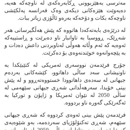
مه‌ترسی به‌هێزبوونی ڕکابه‌ره‌که‌ی له‌ ناوچه‌که‌ هه‌یه‌،
ده‌یه‌وێت هێزه‌کانی دیکه‌ی وه‌ک فه‌رانسه‌ په‌لکێشی
ناوچه‌که‌ بکات و دۆخه‌که‌ به‌ره‌و ئاڵۆزی زیاتر ببات.
له‌ درێژه‌ی بابه‌ته‌که‌دا هاتووه‌ که‌ پێش هه‌ڵگیرسانی هه‌ر
شه‌ڕێک، ڕووسیا به‌ تاوانبار ناو ده‌برێت و ڕاستییه‌که‌
ئه‌وه‌یه‌ که‌ ئه‌م وڵاته‌ هه‌وڵی له‌ناوبردنی داعش ده‌دات و
به‌ پێچه‌وانه‌وه‌ خوێندنه‌وه‌ی بۆ ده‌کرێت.
جۆرج فرێدمه‌ن نووسه‌ری ئه‌مریکی له‌ کتێبێکدا به‌
ناونیشانی سه‌د ساڵی داهاتوو، کێشه‌کانی به‌رده‌م
جیهانی له‌ سه‌ده‌ی داهاتوودا خستووه‌ته‌ڕوو و له‌ پێش
بینی خۆیدا، سه‌رهه‌ڵدانی شه‌ڕی جیهانی سێهه‌می له‌
ساڵی 2050 له‌ نێوان ئه‌مریکا و ژاپۆن و تورکیا به‌
ئه‌گه‌رێکی گه‌وره‌ ناو بردووه‌.
فرێدمه‌ن پێش بینی ئه‌وه‌ی کردووه‌ که‌ شه‌ڕی جیهانی
سێهه‌م، شه‌ڕی ته‌کنۆلۆژیای سه‌رده‌مه‌، به‌و شێوه‌یه‌ی
که‌ ژاپۆن له‌ سه‌ره‌تادا له‌ ساڵی 2050 له‌ ئاسمانه‌وه‌