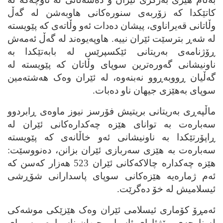
کاتێکدا که‌ زۆربه‌ی سنوره‌کانی هاوبه‌شن له‌ گه‌ڵ
وڵاتانی قه‌یراناوی، پیشان ده‌دات ئه‌و وڵاته‌ی که‌ پێویسته‌
له‌ شه‌ڕ بترسێت ئێران نییه‌. هاوپه‌یوه‌ند له‌ گه‌ڵ ئه‌مه‌ش
ڕۆژنامه‌ی به‌ریتانی ئێکسپرێس له‌ بابه‌تێکدا به‌
ناونیشانی گه‌وره‌ترین سوپای وڵاتان که‌ پێویسته‌ له‌
گه‌ڵیان ڕووبه‌ڕوو نه‌بنه‌وه‌، له‌ ئێران وه‌ک هه‌شته‌مین
سوپای به‌هێزی جیهان ناو ده‌بات.
ماڵپه‌ڕی به‌ریتانی بریتیش فۆرسز نیوز ماوه‌ی ڕابردوو
سه‌باره‌ت به‌ توانای هێزه‌ چه‌کداره‌کانی ئێران له‌
ڕاپۆرتێکدا به‌ ناونیشانی ئه‌و خاڵانه‌ی که‌ پێویسته‌
سه‌باره‌ت به‌ هێزی سه‌ربازی ئێران بزانن، ده‌نووسێت:
هێزه‌ چه‌کداره‌ چالاکه‌کانی ئێران 523 هه‌زار که‌سن که‌
ئه‌م ژماره‌یه‌ هێزه‌کانی سوپای پاسدارانی شۆڕشی
ئیسلامیش له‌ خۆ ده‌گرێت.
ئه‌مڕۆ کۆماری ئیسلامی ئێران وه‌ک هێزێکی موشه‌کی
له‌ ناوچه‌ی ڕۆژئاوای ئاسیا و جیهان ناسراوه‌ و سوپای