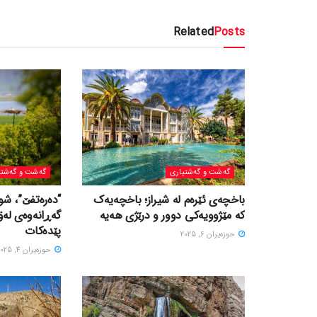
Related
Posts
گه‌شت و گه‌شتیاری
گه‌شت و گه‌شتی
باخچەی ئێرەم لە شیراز؛ باخچەیەک
“دەرەتفێ”، شو
کە مێژوویەکی دوور و درێژی هەیە
گەڕانەوەی لە
پێدەکات
حوزه‌یران 6, 2025
حوزه‌یران 4, 2025