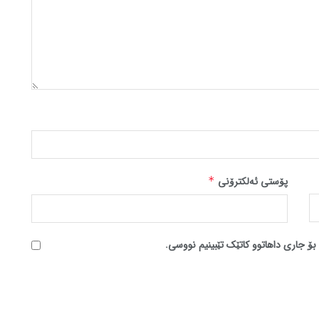
پۆستی ئەلکترۆنی
*
بۆ جاری داهاتوو کاتێک تێبینیم نووسی.