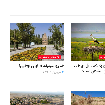
اری
گه‌شت و گه‌شتیاری
ێنێک کە ساڵ تێیدا بە
کام پێغەمبەرانە لە ئێران نێژراون؟
ق لەقەکان دەست
حوزه‌یران 2, 2025