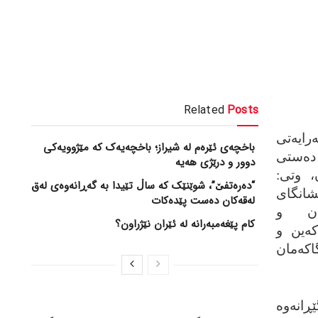
Related
Posts
ایه‌تی
باخچەی ئێرەم لە شیراز؛ باخچەیەک کە مێژوویەکی
 ده‌ستی
دوور و درێژی هەیە
، وتی:
“دەرەتفێ”، شوێنێک کە ساڵ تێیدا بە گەڕانەوەی لەق
ێشانگای
لەقەکان دەست پێدەکات
ران و
کام پێغەمبەرانە لە ئێران نێژراون؟
که‌ین و
که‌مان
انه‌وه‌