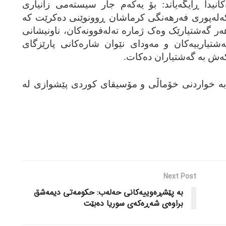
انیدا ڕایگه‌یاند: بۆ یه‌که‌م جار سیسته‌می زانیاری
تی که‌له‌پوری فه‌رهه‌نگی کرماشان ڕوونوێنی ده‌کرێت که‌
‌ر گه‌شتیارێک وه‌ک ژماره‌ ته‌له‌فوونه‌کان، ناونیشانی
‌شتیارییه‌کان و مه‌ودای نێوان شاره‌کانی پارێزگای
‌ش به‌ گه‌شتیاران ده‌کات.
 به‌ خواردنی خۆماڵی و مۆسیقای کوردی پێشوازی له‌
Next Post
به‌ پێشڕه‌وییه‌کانی حه‌له‌ب: حکومه‌تی دیمه‌شق
براوه‌ی شه‌ڕه‌که‌ی سوریا ده‌بێت