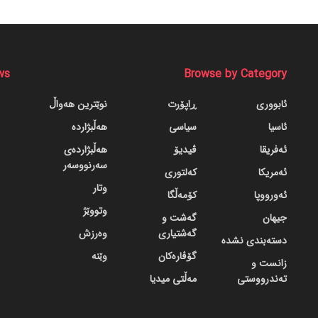
ws
Browse by Category
ئابووری
ڕاپۆرت
نوێترین هەواڵ
ئاسیا
سیاسی
هەڵبژاردە
ئەفریقا
ڤیدیۆ
هەڵبژاردەی
سەرنووسەر
ئەمریکا
کەلتوری
وتار
ئەورووپا
کۆمەڵگا
وتووێژ
جیهان
گه‌شت و
گه‌شتیاری
وەرزش
دسته‌بندی نشده
گۆڤاره‌کان
وێنە
زانست و
تەندرووستی
مەڵتی میدیا