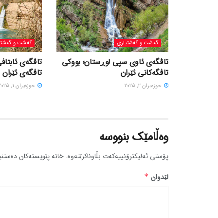
گه‌شت و گه‌شتیاری
گه‌شت و گه‌شتی
تاڤگەی ئاوی سپی لوڕستان؛ بووکی
تاڤگەی ئابتافی
تاڤگەکانی ئێران
تاڤگەی ئێران
حوزه‌یران 2, 2025
حوزه‌یران 1, 2025
وەڵامێک بنووسە
پۆستی ئەلیکترۆنییەکەت بڵاوناکرێتەوە.
خانە پێویستەکان دەستنی
لێدوان
*