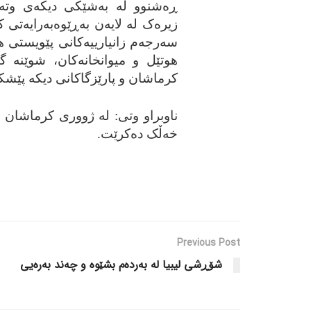
ڕه‌شنوو له‌ به‌شێکی دیکه‌ی وته‌ک
زیره‌ک له‌ لایه‌ن به‌ڕێوه‌به‌رایه‌
سه‌رجه‌م زانیارییه‌کانی پێویستی هه
هوتێل و میوانخانه‌کان، شوێنه‌ گه
کرماشان و پارێزگاکانی دیکه‌ پێشکه
ناوبراو وتی: له‌ ژووری کرماشان
خه‌ڵک ده‌کرێت.
Previous Post
شۆڕشی لیبیا له‌ به‌رده‌م بشێوه‌ و چه‌ند به‌ره‌یی