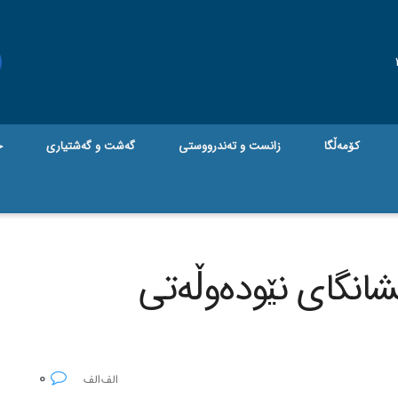
کۆمەڵگا
زانست و تەندرووستی
گه‌شت و گه‌شتیاری
ج
شانگای نێوده‌وڵه‌تی
0