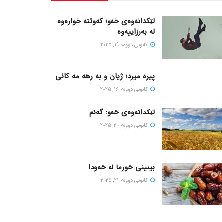
لێکدانەوەی خەو؛ کەوتنە خوارەوە
لە بەرزاییەوە
كانونی دووه‌م 19, 2025
پیره میرد؛ ژیان و به رهه مه کانی
كانونی دووه‌م 16, 2025
لێکدانەوەی خەو: گەنم
كانونی دووه‌م 20, 2025
بینینی خورما لە خەودا
كانونی دووه‌م 21, 2025