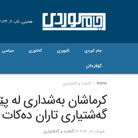
هه‌ینی, ئاب 7, 2026
جام کوردی
ئابووری
کەلتوری
سیاسی
گۆڤاره‌کان
Home
گه‌شت و گه‌شتیاری
کرماشان به‌شداری له‌ پێ
گه‌شتیاری تاران ده‌کات
شوبات 18, 2016
in
گه‌شت و گه‌شتیاری