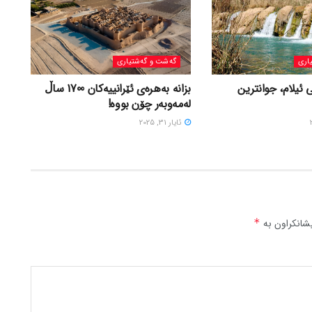
اری
گه‌شت و گه‌شتیاری
 ئیلام، جوانترین
بزانه بەهرەی ئێرانییەکان 1700 ساڵ
لەمەوبەر چۆن بووه!
ئایار 31, 2025
شانکراون بە
*