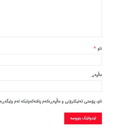
ناو
*
ماڵپه‌ڕ
ناو، پۆستی ئەلیکترۆنی و ماڵپەڕەکەم پاشەکەوتبکە لەم وێبگەڕە 