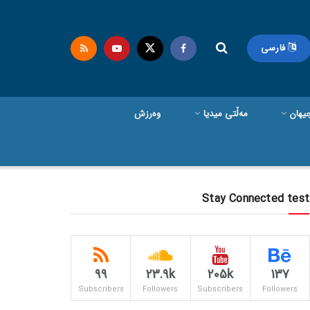
فارسی
یهان
مەڵتی میدیا
وەرزش
Stay Connected test
99
23.9k
205k
137
Subscribers
Followers
Subscribers
Followers