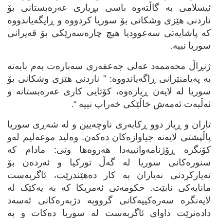
ئیسلامی به‌ گاڵته‌وه‌ باسی بڕیاری عه‌ره‌بستانی بۆ
ناردنی هێزی وشکانی بۆ سوریا کردووه‌ و ڕایگه‌یاندووه‌
که‌ پاشایه‌تی سه‌عوودیا هیچ چاره‌سه‌رێکی بۆ قه‌یرانی
سوریا نییه‌.
ژنڕاڵ محه‌ممه‌د عه‌لی جه‌عفه‌ری سه‌باره‌ت به‌م بابه‌ته‌
به‌ په‌یامنێرانی ڕاگه‌یاندووه‌: ” ناردنی هێزی وشکانی بۆ
سوریا له‌ لایه‌ن ڕیازه‌وه‌، کۆتایی کاری عه‌ره‌بستانه‌ و
ئه‌ڵبه‌ت ئه‌مه‌ش خاڵێکی خه‌راپ نییه‌ “.
تاران و ڕیاز دوو ڕکابه‌ری ناوچه‌یین و له‌ شه‌ڕی سوریا
پاڵپشتی لایه‌نه‌ جیاوازه‌کان ده‌که‌ن. وه‌لید موعه‌لیم له‌و
کۆنگره‌ ڕۆژنامه‌وانییه‌دا هه‌روه‌ها وتی: مادام که‌
سنوره‌کانی سوریا له‌ گه‌ڵ تورکیا و ئه‌رده‌ن بۆ
ته‌یارکردنی نه‌یاران به‌ کار ده‌هێندرێت، ئاگربه‌ست
مانایه‌کی نابێت. حکومه‌تی ئه‌مریکا که‌ به‌ یه‌کێک له‌
لایه‌نگره‌ سه‌ره‌کییه‌کانی گرووپه‌ دژبه‌ره‌کانی ئه‌سه‌د
داده‌نرێت داوای ئاگربه‌ست له‌ سوریا ده‌کات و به‌