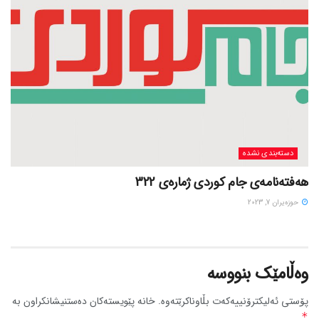
دسته‌بندی نشده
هەفتەنامەی جام کوردی ژمارەی 322
حوزه‌یران 7, 2023
وەڵامێک بنووسە
پۆستی ئەلیکترۆنییەکەت بڵاوناکرێتەوە.
خانە پێویستەکان دەستنیشانکراون بە
*