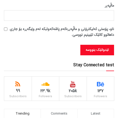
ماڵپه‌ڕ
ناو، پۆستی ئەلیکترۆنی و ماڵپەڕەکەم پاشەکەوتبکە لەم وێبگەڕە بۆ جاری
داهاتوو کاتێک تێبینیم نووسی.
Stay Connected test
99
23.9k
205k
137
Subscribers
Followers
Subscribers
Followers
Trending
Comments
Latest