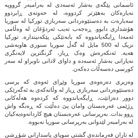
ئاسمانی پێگه‌ی به‌شار ئه‌سه‌دی له‌ به‌رامبه‌ر گرووپه‌
نه‌یاره‌کان به‌هێزتر کردووه‌، له‌ حه‌وته‌ی ڕابردوو
سه‌باره‌ت به‌ ده‌ستێوه‌ردانی سه‌ربازی تورکیا له‌ سوریا
هۆشداری دابوو. ڕه‌جه‌ب ته‌یب ئه‌ردۆغان له‌ وه‌ڵامی
ئه‌مه‌دا ڕایگه‌یاندووه‌ که‌ بابه‌تێکی پێکه‌نینداره‌. تورکیا
نزیک له‌ 500 مایل له‌ گه‌ڵ سوریا سنوری هاوبه‌شی
هه‌یه‌. ئه‌نکه‌ره‌ش وه‌ک ڕیاز، گرنگترین لایه‌نگری
نه‌یارانی به‌شار ئه‌سه‌ده‌ و داوای لادانی ناوبراو له‌ سه‌ر
کورسی ده‌سه‌ڵات ده‌که‌ن.
وه‌زیری ده‌ره‌وه‌ی سوریا وێڕای ئه‌وه‌ی که‌ پرسی
ده‌ستێوه‌ردانی سه‌ربازی ڕیاز له‌ وڵاته‌که‌ی به‌ ئه‌گه‌رێکی
دوور ده‌زانێت، ڕایگه‌یاندووه‌ که‌ کرده‌وه‌ هه‌ڵه‌کانی
ڕژێمی عه‌ره‌بستان وامان پێ ده‌ڵێت که‌ ڕه‌نگه‌ واش
ڕوو بدات. به‌رپرسانی عه‌ره‌بستان هیچ کاردانه‌وه‌یه‌کیان
له‌ به‌رامبه‌ر لێدوانی به‌رپرسانی سوریا نه‌بووه‌.
له‌ تاران فه‌رمانده‌ی گشتی سوپای پاسدارانی شۆڕشی