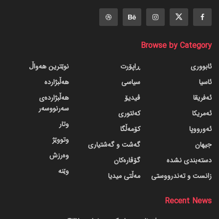
Browse by Category
ئابووری
ڕاپۆرت
نوێترین هەواڵ
ئاسیا
سیاسی
هەڵبژاردە
ئەفریقا
ڤیدیۆ
هەڵبژاردەی
سەرنووسەر
ئەمریکا
کەلتوری
وتار
ئەورووپا
کۆمەڵگا
وتووێژ
جیهان
گه‌شت و گه‌شتیاری
وەرزش
دسته‌بندی نشده
گۆڤاره‌کان
وێنە
زانست و تەندرووستی
مەڵتی میدیا
Recent News