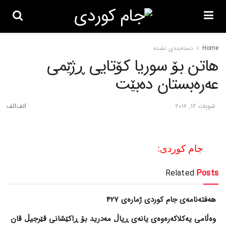
Home
دسته‌بندی نشده
هاتن بۆ سوریا کۆتایی ڕژێمی
عه‌ره‌بستان ده‌بێت
شوبات 12, 2016
جام کوردی:
Related
Posts
هەفتەنامەی جام کوردی ژمارەی 427
وەڵامی یەکلاکەرەوەی یانەی ڕیاڵ مەدرید بۆ ڕاکێشانی ڤێرجیڵ ڤان