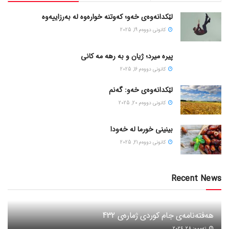
لێکدانەوەی خەو؛ کەوتنە خوارەوە لە بەرزاییەوە
كانونی دووه‌م 19, 2025
پیره میرد؛ ژیان و به رهه مه کانی
كانونی دووه‌م 16, 2025
لێکدانەوەی خەو: گەنم
كانونی دووه‌م 20, 2025
بینینی خورما لە خەودا
كانونی دووه‌م 21, 2025
Recent News
هەفتەنامەی جام کوردی ژمارەی 432
ته‌مموز 28, 2026