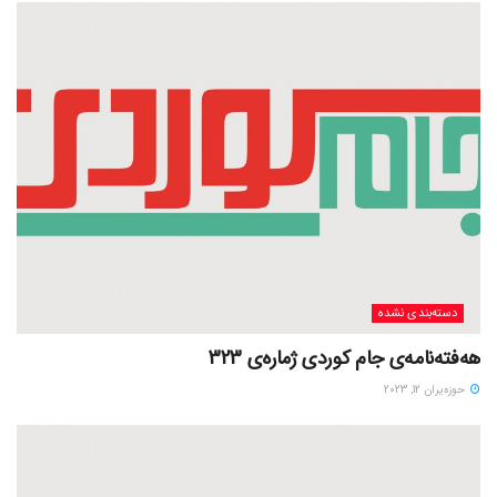
دسته‌بندی نشده
هەفتەنامەی جام کوردی ژمارەی 323
حوزه‌یران 12, 2023