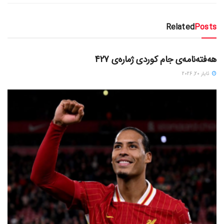
Related
Posts
دسته‌بندی نشده
هەفتەنامەی جام کوردی ژمارەی 427
ئایار 20, 2026