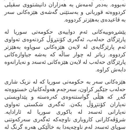
نه‌بووه‌. به‌ده‌ر له‌مه‌ش به‌ هه‌زاران دانیشتووی سڤیلی
کردووه‌ته‌ قوربانی و به‌ستێنی گه‌شه‌ی هێزه‌کانی سه‌ر
به‌ قاعیده‌ی به‌هێزتر کردووه‌.
پێشڕه‌وییه‌کانی ئه‌م دواییه‌ی حکومه‌تی سوریا له‌
پارێزگای حه‌له‌ب، ئه‌گه‌ری کۆنتڕۆڵ کردنه‌وه‌ی ته‌واوی
ئه‌م پارێزگایه‌ی له‌ لایه‌ن هێزه‌کانی سوپاوه‌ به‌هێزتر
کردووه‌. زیاتر له‌ چوار ساڵه‌ که‌ به‌شه‌ جیاوازه‌کانی
پارێزگای حه‌له‌ب له‌ لایه‌ن هێزه‌کانی ئه‌سه‌د و نه‌یارانه‌وه‌
دابه‌ش کراوه‌.
هێزه‌کانی سه‌ر به‌ حکومه‌تی سوریا که‌ له‌ نزیک شاری
حه‌له‌ب جێگیر کراون، سه‌رجه‌م هه‌وڵه‌کانیان خستووه‌ته‌
گه‌ڕ که‌ هێڵی گواستنه‌وه‌ی که‌ره‌سته‌ و پێداویستی
نه‌یاران کۆنتڕۆڵ بکه‌ن. ئه‌گه‌ری شکستی ته‌واوی
نه‌یارانی ئه‌سه‌د له‌ باکوری سوریا له‌ ئارادایه‌.
شرۆڤه‌کارانی کاروباری ناوچه‌که‌ ئه‌گه‌ری سه‌رکه‌وتنی
سوپای ئه‌سه‌د له‌م ناوچه‌یه‌دا به‌ خاڵێکی هه‌ره‌ گرنگ له‌