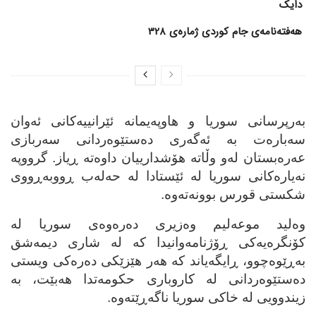
دایک
هەفتەنامەی جام کوردی ژمارەی 328
به‌رپرسانی سوریا و هاوپه‌یمانه‌ ئێرانییه‌کانی ئه‌وان
سه‌باره‌ت به‌ ئه‌گه‌ری ده‌ستێوه‌ردانی سه‌ربازی
عه‌ره‌بستان له‌و وڵاته‌ هۆشدارییان داوه‌ته‌ ڕیاز. گرووپه‌
نه‌یاره‌کانی سوریا له‌ ئێستادا له‌ حه‌له‌ب ڕووبه‌ڕووی
شکستی قورس بوونه‌ته‌وه‌.
وه‌لید موعه‌لیم وه‌زیری ده‌ره‌وه‌ی سوریا له‌
کۆنگره‌یه‌کی ڕۆژنامه‌وانیدا که‌ له‌ شاری دیمه‌شق
به‌ڕێوه‌چوو، ڕایگه‌یاند که‌ هه‌ر هێزێکی ده‌ره‌کی ویستی
ده‌ستێوه‌ردانی له‌ کاروباری حکومه‌تدا هه‌بێت، به‌
زیندوویی له‌ خاکی سوریا ناگه‌ڕێته‌وه‌.