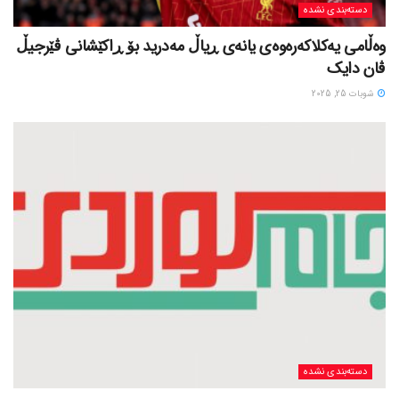
دسته‌بندی نشده
وەڵامی یەکلاکەرەوەی یانەی ڕیاڵ مەدرید بۆ ڕاکێشانی ڤێرجیڵ
ڤان دایک
شوبات 25, 2025
دسته‌بندی نشده