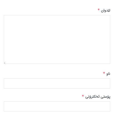
لێدوان
*
ناو
*
پۆستی ئەلکترۆنی
*