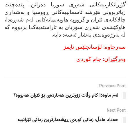
گۆڕانکارییه‌کانی شه‌ڕی سوریا ده‌زانن. پێده‌چێت
زیاتربوونی هێرشه‌ ئاسمانییه‌کانی ڕووسیا و به‌شداری
چالاکانه‌ی ئێران و گرووپه‌ هاوپه‌یمانه‌کانی له‌م شه‌ڕه‌دا،
هاوکێشه‌ی شه‌ڕی سوریای به‌ ئاراسته‌یه‌کدا بردووه‌ که‌
له‌ به‌رژه‌وه‌ندی به‌شار ئه‌سه‌د دایه‌.
سه‌رچاوه‌: لۆسانجلێس تایمز
وه‌رگێڕان: جام کوردی
Previous Post
له‌م ماوه‌دا کام وڵات زۆرترین هه‌نارده‌ی بۆ ئێران هه‌بووه‌؟
Next Post
حه‌داد عادڵ: زمانی کوردی ڕیشه‌دارترین زمانی ئێرانییه‌