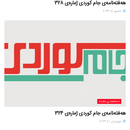
هەفتەنامەی جام کوردی ژمارەی 328
ته‌مموز 18, 2023
دسته‌بندی نشده
هەفتەنامەی جام کوردی ژمارەی 324
حوزه‌یران 20, 2023