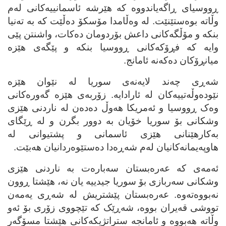
ڕووسیای ڕاگه‌یاندووه‌ که‌ هێرشه‌ ئاسمانییه‌کانی له‌م
وڵاته‌ بوه‌ستێنێت. له‌ وه‌ڵامدا مۆسکۆ ده‌ڵێت که‌ به‌ ته‌نیا
بنکه‌ و مۆڵگه‌کانی داعش بۆردومان ده‌کات، واشنتن پێی
وایه‌ که‌ فڕۆکه‌کانی ڕووسیا بنکه‌ و پێگه‌ی هێزه‌
میانڕۆکان ده‌که‌نه‌ ئامانج.
شه‌ڕی چه‌ند لایه‌نه‌ی سوریا له‌ نێوان هێزه‌
نێوده‌وڵه‌تییه‌کان له‌ ئارادایه‌. زۆربه‌ی هێزه‌ گه‌وره‌کانی
وه‌ک ڕووسیا و ئه‌مریکا هه‌وڵ ده‌ده‌ن له‌ ناردنی هێزی
وشکانی بۆ سوریا خۆیان به‌ دوور بگرن و له‌ ڕێگای
به‌کارهێنانی هێزی ئاسمانی و پشتیوانی له‌
هاوپه‌یمانه‌کانیان له‌م شه‌ڕه‌دا ده‌ستێوه‌ردانیان هه‌بێت.
ئه‌مه‌ی که‌ عه‌ره‌بستان سه‌باره‌ت به‌ ناردنی هێزی
وشکانی سه‌ربازی بۆ سوریا جیدییه‌ یان نه‌، هێشتا ڕوون
نه‌بووه‌ته‌وه‌. عه‌ره‌بستان پێشتریش له‌ شه‌ڕی یه‌مه‌ن
تووشی قه‌یران بووه‌، شه‌ڕێک که‌ تێچووی زۆری بۆ ئه‌و
وڵاته‌ هه‌بووه‌ و ئامانجه‌ ستراتژیکه‌کانی هێشتا مسۆگه‌ر