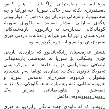
موعه‌لیم به‌ په‌یامنێرانی ڕاگه‌یاند: ” هه‌ر که‌س
ده‌ستدرێژی بکاته‌ سه‌ر خاکی سوریا، چه‌ تورکیا و چه‌
سه‌عوودیا، وانه‌یه‌کی توندیان پێ ده‌ده‌ین “. لاوازبوونی
پێگه‌ی نه‌یارانی به‌شار ئه‌سه‌د له‌ باکوری سوریا،
گومانه‌کانی سه‌باره‌ت به‌ زیاتربوونی یارمه‌تییه‌کانی
عه‌ره‌بستان و تورکیا به‌و هێزانه‌ و ته‌نانه‌ت ناردنی هێزی
سه‌ربازیش بۆ ئه‌م وڵاته‌ چڕتر کردووه‌ته‌وه‌.
پێشتر عه‌ره‌بستان ڕایگه‌یاندبوو که‌ بژارده‌ی ناردنی
هێزی وشکانی بۆ سوریا به‌ مه‌به‌ستی یارمه‌تیدانی
ئیئتلافی نێوده‌وڵه‌تی دژ به‌ داعش به‌ سه‌رکردایه‌تی
ئه‌مریکا تاوتوێ ده‌کات. ئیداره‌ی ئۆباما له‌م پێشنیاره‌
پێشوازی کردووه‌. سه‌ره‌ڕای ئه‌مه‌ش، سوریا و
هاوپه‌یمانه‌کانی، ئه‌م پێشنیاره‌ به‌ هه‌نگاوێکی دیکه‌ دژ به‌
دیمه‌شق و هاوپه‌یمانانی ده‌زانن نه‌ک
ڕووبه‌ڕووبوونه‌وه‌ی داعش.
ڕووسیا که‌ له‌ ماوه‌ی چه‌ند مانگی ڕابردوو به‌ هێزی