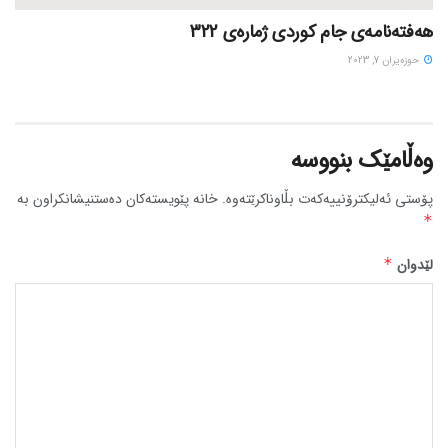
هەفتەنامەی جام کوردی ژمارەی 322
حوزه‌یران 7, 2023
وەڵامێک بنووسە
پۆستی ئەلیکترۆنییەکەت بڵاوناکرێتەوە.
خانە پێویستەکان دەستنیشانکراون بە
*
لێدوان
*