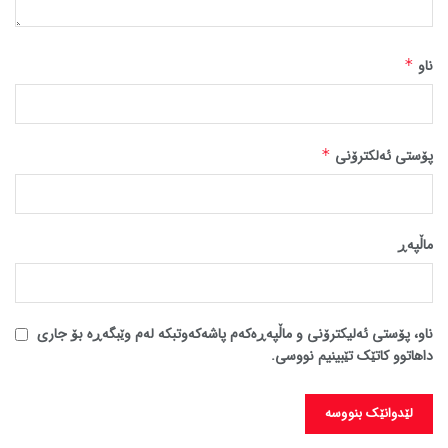
ناو
*
پۆستی ئەلکترۆنی
*
ماڵپه‌ڕ
ناو، پۆستی ئەلیکترۆنی و ماڵپەڕەکەم پاشەکەوتبکە لەم وێبگەڕە بۆ جاری
داهاتوو کاتێک تێبینیم نووسی.