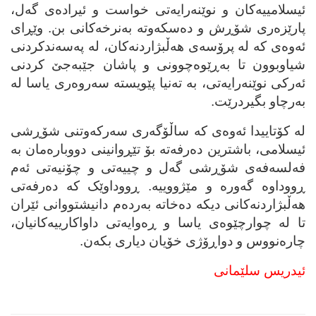
ئیسلامییه‌کان و نوێنه‌رایه‌تی خواست و ئیراده‌ی گه‌ل،
پارێزه‌ری شۆڕش و ده‌سکه‌وته‌ به‌نرخه‌کانی بن. وێڕای
ئه‌وه‌ی که‌ له‌ پرۆسه‌ی هه‌ڵبژاردنه‌کان، له‌ په‌سه‌ندکردنی
شیاوبوون تا به‌ڕێوه‌چوونی و پاشان جێبه‌جێ کردنی
ئه‌رکی نوێنه‌رایه‌تی، به‌ ته‌نیا پێویسته‌ سه‌روه‌ری یاسا له‌
به‌رچاو بگیردرێت.
له‌ کۆتاییدا ئه‌وه‌ی که‌ ساڵۆگه‌ری سه‌رکه‌وتنی شۆڕشی
ئیسلامی، باشترین ده‌رفه‌ته‌ بۆ تێڕوانینی دووباره‌مان به‌
فه‌لسه‌فه‌ی شۆڕشی گه‌ل و چییه‌تی و چۆنیه‌تی ئه‌م
ڕووداوه‌ گه‌وره‌ و مێژووییه‌. ڕووداوێک که‌ ده‌رفه‌تی
هه‌ڵبژاردنه‌کانی دیکه‌ ده‌خاته‌ به‌رده‌م دانیشتووانی ئێران
تا له‌ چوارچێوه‌ی یاسا و ڕه‌وایه‌تی داواکارییه‌کانیان،
چاره‌نووس و دواڕۆژی خۆیان دیاری بکه‌ن.
ئیدریس سلێمانی