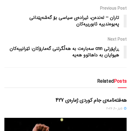
Previous Post
تاران – له‌نده‌ن، ئیراده‌ی سیاسی بۆ گه‌شه‌پێدانی
په‌یوه‌ندییه‌ ئابورییه‌کان
Next Post
ڕاپۆرتی cnn سه‌باره‌ت به‌ هه‌ڵگرتنی گه‌مارۆکان: ئێرانییه‌کان
هیوایان به‌ داهاتوو هه‌یه‌
Related
Posts
دسته‌بندی نشده
هەفتەنامەی جام کوردی ژمارەی 427
ئایار 20, 2026