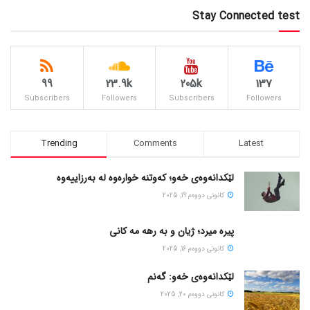
Stay Connected test
99
23.9k
205k
137
Subscribers
Followers
Subscribers
Followers
Trending
Comments
Latest
لێکدانەوەی خەو؛ کەوتنە خوارەوە لە بەرزاییەوە
كانونی دووه‌م 19, 2025
پیره میرد؛ ژیان و به رهه مه کانی
كانونی دووه‌م 16, 2025
لێکدانەوەی خەو: گەنم
كانونی دووه‌م 20, 2025