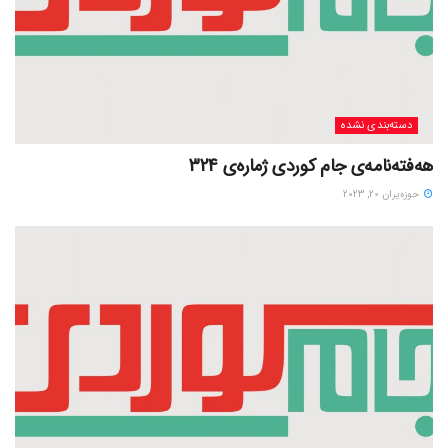
دسته‌بندی نشده
هەفتەنامەی جام کوردی ژمارەی 324
حوزه‌یران 20, 2023