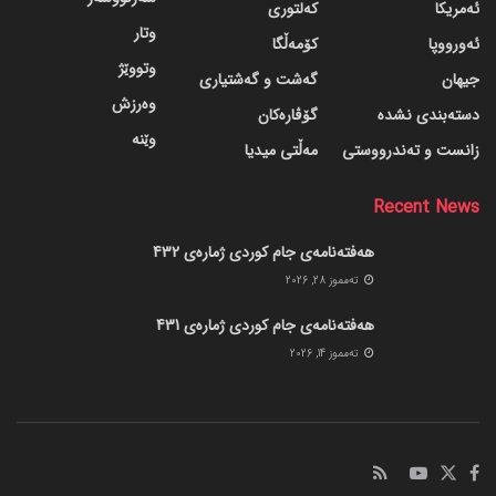
ئەمریکا
کەلتوری
وتار
ئەورووپا
کۆمەڵگا
وتووێژ
جیهان
گه‌شت و گه‌شتیاری
وەرزش
دسته‌بندی نشده
گۆڤاره‌کان
وێنە
زانست و تەندرووستی
مەڵتی میدیا
Recent News
هەفتەنامەی جام کوردی ژمارەی 432
ته‌مموز 28, 2026
هەفتەنامەی جام کوردی ژمارەی 431
ته‌مموز 14, 2026