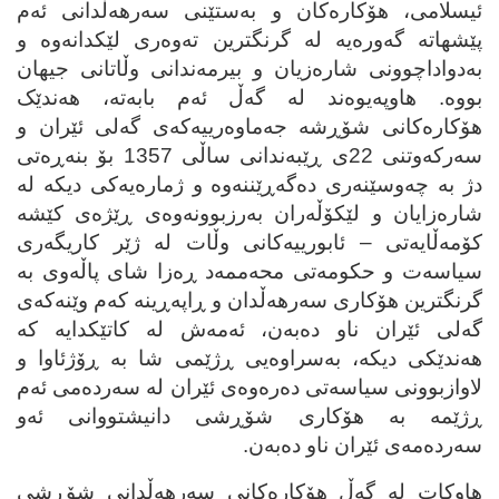
ئیسلامی، هۆکاره‌کان و به‌ستێنی سه‌رهه‌ڵدانی ئه‌م
پێشهاته‌ گه‌وره‌یه‌ له‌ گرنگترین ته‌وه‌ری لێکدانه‌وه‌ و
به‌دواداچوونی شاره‌زیان و بیرمه‌ندانی وڵاتانی جیهان
بووه‌. هاوپه‌یوه‌ند له‌ گه‌ڵ ئه‌م بابه‌ته‌، هه‌ندێک
هۆکاره‌کانی شۆڕشه‌ جه‌ماوه‌رییه‌که‌ی گه‌لی ئێران و
سه‌رکه‌وتنی 22ی ڕێبه‌ندانی ساڵی 1357 بۆ بنه‌ڕه‌تی
دژ به‌ چه‌وسێنه‌ری ده‌گه‌ڕێننه‌وه‌ و ژماره‌یه‌کی دیکه‌ له‌
شاره‌زایان و لێکۆڵه‌ران به‌رزبوونه‌وه‌ی ڕێژه‌ی کێشه‌
کۆمه‌ڵایه‌تی – ئابورییه‌کانی وڵات له‌ ژێر کاریگه‌ری
سیاسه‌ت و حکومه‌تی محه‌ممه‌د ڕه‌زا شای پاڵه‌وی به‌
گرنگترین هۆکاری سه‌رهه‌ڵدان و ڕاپه‌ڕینه‌ که‌م وێنه‌که‌ی
گه‌لی ئێران ناو ده‌به‌ن، ئه‌مه‌ش له‌ کاتێکدایه‌ که‌
هه‌ندێکی دیکه‌، به‌سراوه‌یی ڕژێمی شا به‌ ڕۆژئاوا و
لاوازبوونی سیاسه‌تی ده‌ره‌وه‌ی ئێران له‌ سه‌رده‌می ئه‌م
ڕژێمه‌ به‌ هۆکاری شۆڕشی دانیشتووانی ئه‌و
سه‌رده‌مه‌ی ئێران ناو ده‌به‌ن.
هاوکات له‌ گه‌ڵ هۆکاره‌کانی سه‌رهه‌ڵدانی شۆڕشی