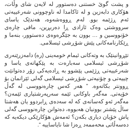
و پشت گوێ خستنی ده‌ستوور له‌ لایه‌ن شای وڵات،
هۆکاری دابه‌زین و له‌ ئاکامدا له‌ ناوچوونی شه‌رعییه‌تی
ئه‌م ڕژێمه‌ بوو. له‌م ڕووه‌شه‌وه‌، هه‌ندێک یاسای
سرووشتی وه‌ک ئازادی ڕا ده‌ربڕین، مافی چاره‌ی
خۆنووسین و … بوون به‌ جێگره‌وه‌ی ده‌ستوور، بنه‌ما و
ڕێکارنامه‌کانی پێش شۆڕشی ئیسلامی.
تێڕوانینێک به‌ وته‌کانی ئیمام خومه‌ینی (ره‌) دامه‌زرێنه‌ری
شۆڕشی ئیسلامی سه‌باره‌ت به‌ پێکهاته‌ی یاسا و
شه‌رعییه‌تی ڕژێمی پێشوو به‌ ڕاده‌یه‌کی زۆر ده‌توانێت
چییه‌تی و چۆنیه‌تی شۆڕشی ئیسلامی گه‌لی ئێرانمان بۆ
ڕوونتر بکاته‌وه‌. ” هه‌ر که‌س چاره‌نووسی له‌ گه‌ڵ
خۆیه‌تی. مه‌گه‌ر باوکانی ئێمه‌ سه‌رپه‌رشتیاری ئێمه‌ن؟
مه‌گه‌ر ئه‌و که‌سانه‌ی که‌ له‌ سه‌ده‌ی ڕابردوو یان هه‌شتا
ساڵ پێشتر بوونیان هه‌بووه‌، ده‌توانن چاره‌نووسی گه‌لی
پاش خۆیان دیاری بکه‌ن؟ ئه‌مه‌ش هۆکارێکی دیکه‌یه‌ که‌
ده‌سه‌ڵاتی محه‌ممه‌د ڕه‌زا شا نایاساییه‌ “.