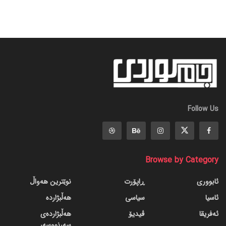
Follow Us
Browse by Category
ئابووری
ڕاپۆرت
نوێترین هەواڵ
ئاسیا
سیاسی
هەڵبژاردە
ئەفریقا
ڤیدیۆ
هەڵبژاردەی
سەرنووسەر