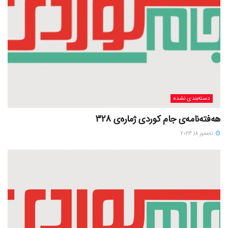
دسته‌بندی نشده
هەفتەنامەی جام کوردی ژمارەی 328
ته‌مموز 18, 2023