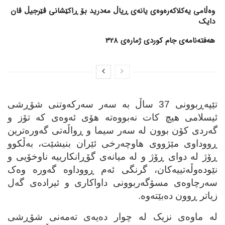
وەڵامی یەکلاکەرەوەی یانەی ڕیاڵ مەدرید بۆ ڕاکێشانی ڤێرجیڵ ڤان
دایک
هەفتەنامەی جام کوردی ژمارەی 328
تێپه‌ڕبوونی 37 ساڵ به‌ سه‌ر سه‌رکه‌وتنی شۆڕشی
ئیسلامی هیچ کات نه‌بووه‌ته‌ هۆی ئه‌وه‌ی که‌ تۆز و
گه‌ردی کۆن بوون له‌ سه‌ر سیما و ڕواڵه‌تی گه‌وره‌ترین
ڕووداوی مێژووی هاوچه‌رخی ئێران بنیشێت، به‌ڵکوو
ڕۆژ له‌ دوای ڕۆژ و له‌ میانه‌ی گۆڕانکارییه‌ ناوخۆیی و
نێوده‌وڵه‌تییه‌کان، گرنگی ئه‌م ڕووداوه‌ گه‌وره‌ وه‌ک
سه‌رچاوه‌ی مسۆگه‌ربوونی داواکاری و ئیراده‌ی گه‌ل
زیاتر ڕوون ده‌بێته‌وه‌.
له‌ ماوه‌ی نزیک له‌ چوار ده‌یه‌ی ته‌مه‌نی شۆڕشی