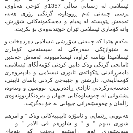
ئیسلامی له‌ زستانی ساڵی 1357ی کۆچی هه‌تاوی،
پرسی چییه‌تی ئه‌م ڕووداوه‌، گرنگی زۆری هه‌یه‌،
ئه‌مه‌ش پێویسته‌ له‌ په‌یام و ده‌سکه‌وته‌کانی شۆڕش،
واته‌ کۆماری ئیسلامی ئێران خوێندنه‌وه‌ی بۆ بکرێت.
یه‌که‌م هێما که‌ چییه‌تی شۆڕشی ئیسلامی ده‌رده‌خات و
به‌ شێوازێکی سه‌ره‌کی له‌ سیسته‌می کۆماری
ئیسلامیدا پێناسه‌ کراوه‌، ئیسلامبوونه‌. ئه‌مه‌ش چه‌ندین
ئامانجی گرنگی وه‌ک دابین کردنی کۆمه‌ڵگای ئیسلامی،
دامه‌زراندنی پێکهاته‌ی ئابوری ئیسلامی و دادپه‌روه‌ری
کۆمه‌ڵایه‌تی، داڕشتن و جێبه‌جێ کردنی یاسای ئایینی،
ده‌سته‌به‌رکردنی ئازادی ڕاده‌ربڕین، نووسین و وتنه‌وه‌،
پشتیوانی له‌ چه‌وساوه‌کانی جیهان و به‌ره‌نگاربوونه‌وه‌ی
زاڵمان و چه‌وسێنه‌رانی جیهانی له‌ خۆ ده‌گرێت.
هه‌بوونی ڕێنمایی و ئامۆژه‌ ئایینییه‌کانی وه‌ک ” و امرهم
شوری بینهم ” و ” و شاورهم فی الامر ” و ….
سه‌لمێنه‌ری ئه‌م ڕاستییه‌ ده‌بێت که‌ بنه‌مای