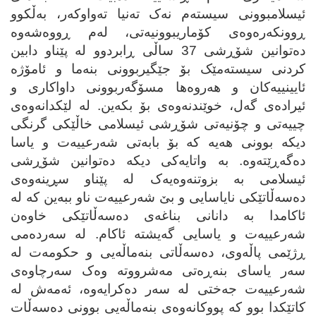
ئیسلامبوونی سیسته‌م نه‌ک ته‌نیا ته‌واوکه‌ر، به‌ڵکوو
ڕوونکه‌ره‌وه‌ی کۆماریبوونیه‌تی، له‌م ڕووه‌شه‌وه
ده‌توانین‌ شۆڕشی 37 ساڵی ڕابردوو له‌ پێناو دابین
کردنی سیسته‌مێک بۆ جێگیربوونی بنه‌ما و ئامۆژه‌
ئایینییه‌کان و هه‌روه‌ها مسۆگه‌ربوونی داواکاری و
ئیراده‌ی گه‌ل، خوێندنه‌وه‌ی بۆ بکه‌ین. له‌ لێکدانه‌وه‌ی
چییه‌تی و چۆنیه‌تی شۆڕشی ئیسلامی خاڵێکی گرنگی
دیکه‌ بوونی هه‌یه‌ که‌ بۆ بابه‌تی شه‌رعییه‌ت و یاسا
ده‌گه‌ڕێته‌وه‌. به‌ واتایه‌کی دیکه‌ ده‌توانین شۆڕشی
ئیسلامی به‌ بزوتنه‌وه‌یه‌ک له‌ پێناو سڕینه‌وه‌ی
ده‌سه‌ڵاتێکی نایاسایی و بێ شه‌رعییه‌ت ناو ببه‌ین که‌ له‌
ئاکامدا به‌ دانانی بناغه‌ی ده‌سه‌ڵاتێکی خاوه‌ن
شه‌رعییه‌ت و یاسایی گه‌یشته‌ ئاکام. له‌ سه‌رده‌می
ڕژێمی پاڵه‌وی، ده‌سه‌ڵاتی بنه‌ماڵه‌یی و حکومه‌ت له‌
سه‌ر یاسای بنه‌ڕه‌تی مه‌شرووته‌ وه‌ک سه‌رچاوه‌ی
شه‌رعییه‌ت جه‌ختی له‌ سه‌ر ده‌کرایه‌وه‌، ئه‌مه‌ش له‌
کاتێکدا بوو که‌ پووکانه‌وه‌ی بنه‌ماڵه‌یی بوونی ده‌سه‌ڵات