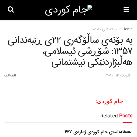
Home
دسته‌بندی نشده
به‌ بۆنه‌ی ساڵۆگه‌ری 22ی ڕێبه‌ندانی
1357: شۆڕشی ئیسلامی،
هه‌ڵبژاردنێکی نیشتمانی
شوبات 12, 2016
جام کوردی:
Related
Posts
هەفتەنامەی جام کوردی ژمارەی 427