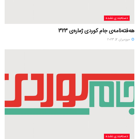
دسته‌بندی نشده
هەفتەنامەی جام کوردی ژمارەی 323
حوزه‌یران 12, 2023
دسته‌بندی نشده