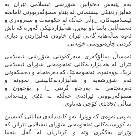
به‌م پێیه‌ش ده‌توانین شۆڕشی ئیسلامی ئێران به‌
هه‌ڵبژاردنێکی نیشتمانی له‌ پێناو مسۆگه‌ربوونی ئامانجه‌
ئیسلامییه‌کان، ڕۆڵی خه‌ڵک له‌ حکومه‌ت و سه‌روه‌ری و
ده‌سه‌ڵاتی یاسا ناو ببه‌ین، هه‌ڵبژاردنێکی گه‌وره‌ که‌ پاش
ئه‌وه‌ ساڵه‌هایه‌ گه‌لی ئێران خاوه‌ن هه‌ڵبژاردن و دیاری
کردنی چاره‌نووسی خۆیه‌تی.
ئه‌مساڵ ساڵۆگه‌ری سه‌رکه‌وتنی شۆڕشی ئیسلامی
ئێران له‌ هه‌ڵبژاردنه‌کانی ئه‌نجومه‌نی شۆرای ئیسلامی
نزیک بووه‌ته‌وه‌، ئه‌نجومه‌نێک که‌ ده‌ره‌نجام و ده‌سکه‌وتی
ئه‌م شۆڕشه‌یه‌ و هه‌ڵبژاردنه‌کانیشی نموونه‌ و
ده‌ره‌نجامی له‌ به‌رچاو گرتنی ڕا و بۆچوون و
مسۆگه‌ربوونی ئیراده‌ی خه‌ڵکه‌ له‌ 22ی ڕێبه‌ندانی
ساڵی 1357ی کۆچی هه‌تاوی.
به‌ پێی ئه‌وه‌ی که‌ ووترا، ئه‌و کاندیدانه‌ی شایانی گه‌یشتن
به‌ کورسییه‌کانی ئه‌نجومه‌نی شۆرای ئیسلامی ئێرانن که‌
وێڕای یه‌کگری وته‌ و کرداریان له‌ گه‌ڵ بنه‌ما