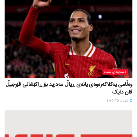
دسته‌بندی نشده
وەڵامی یەکلاکەرەوەی یانەی ڕیاڵ مەدرید بۆ ڕاکێشانی ڤێرجیڵ
ڤان دایک
شوبات 25, 2025