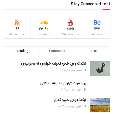
Stay Connected test
99
23.9k
205k
137
Subscribers
Followers
Subscribers
Followers
Trending
Comments
Latest
لێکدانەوەی خەو؛ کەوتنە خوارەوە لە بەرزاییەوە
كانونی دووه‌م 19, 2025
پیره میرد؛ ژیان و به رهه مه کانی
كانونی دووه‌م 16, 2025
لێکدانەوەی خەو: گەنم
كانونی دووه‌م 20, 2025