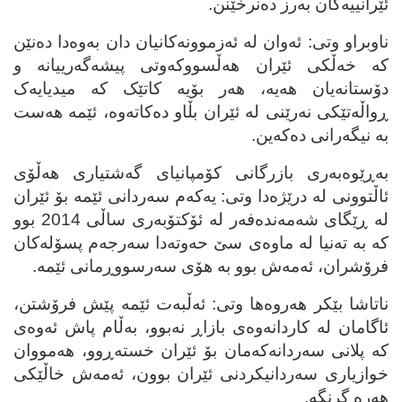
ئێرانییه‌کان به‌رز ده‌نرخێنن.
ناوبراو وتی: ئه‌وان له‌ ئه‌زموونه‌کانیان دان به‌وه‌دا ده‌نێن
که‌ خه‌ڵکی ئێران هه‌ڵسووکه‌وتی پیشه‌گه‌رییانه‌ و
دۆستانه‌یان هه‌یه‌، هه‌ر بۆیه‌ کاتێک که‌ میدیایه‌ک
ڕواڵه‌تێکی نه‌رێنی له‌ ئێران بڵاو ده‌کاته‌وه‌، ئێمه‌ هه‌ست
به‌ نیگه‌رانی ده‌که‌ین.
به‌ڕێوه‌به‌ری بازرگانی کۆمپانیای گه‌شتیاری هه‌ڵۆی
ئاڵتوونی له‌ درێژه‌دا وتی: یه‌که‌م سه‌ردانی ئێمه‌ بۆ ئێران
له‌ ڕێگای شه‌مه‌نده‌فه‌ر له‌ ئۆکتۆبه‌ری ساڵی 2014 بوو
که‌ به‌ ته‌نیا له‌ ماوه‌ی سێ حه‌وته‌دا سه‌رجه‌م پسۆله‌کان
فرۆشران، ئه‌مه‌ش بوو به‌ هۆی سه‌رسووڕمانی ئێمه‌.
ناتاشا بێکر هه‌روه‌ها وتی: ئه‌ڵبه‌ت ئێمه‌ پێش فرۆشتن،
ئاگامان له‌ کاردانه‌وه‌ی بازاڕ نه‌بوو، به‌ڵام پاش ئه‌وه‌ی
که‌ پلانی سه‌ردانه‌که‌مان بۆ ئێران خسته‌ڕوو، هه‌مووان
خوازیاری سه‌ردانیکردنی ئێران بوون، ئه‌مه‌ش خاڵێکی
هه‌ره‌ گرنگه‌.