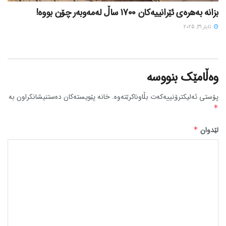
بزانه بەهرەی ئێرانییەکان 1700 ساڵ لەمەوبەر چۆن بووه!
ئایار 31, 2025
وەڵامێک بنووسە
پۆستی ئەلیکترۆنییەکەت بڵاوناکرێتەوە.
خانە پێویستەکان دەستنیشانکراون بە
*
لێدوان
*