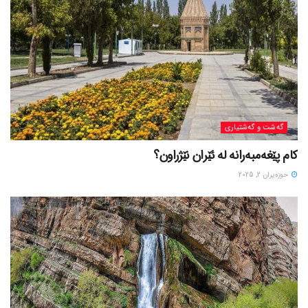
گه‌شت و گه‌شتیاری
کام پێغەمبەرانە لە ئێران نێژراون؟
حوزه‌یران 2, 2025