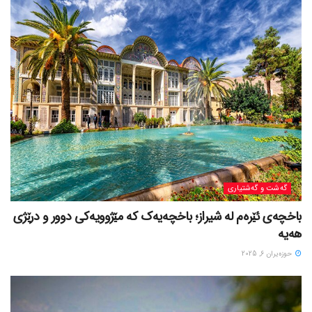
گه‌شت و گه‌شتیاری
باخچەی ئێرەم لە شیراز؛ باخچەیەک کە مێژوویەکی دوور و درێژی
هەیە
حوزه‌یران 6, 2025