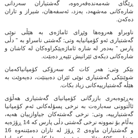
ڕێگای شه‌مه‌نده‌فه‌ره‌وه‌، گه‌شتیاران سه‌ردانی
شاره‌کانی مه‌شهه‌د، یه‌زد، ئه‌سفه‌هان، شیراز و تاران
ده‌که‌ن.
ناوبراو هه‌روه‌ها وێڕای ئاماژه‌ی به‌ هێڵی نوێی
گه‌شتیاری ئه‌و کۆمپانیایه‌ وتی: گه‌شتی ناسراو به‌ ” دڵی
پارس ” به‌ده‌ر له‌ شاره‌ ئاماژه‌پێکراوه‌کان له‌ کاشان و
شاره‌کانی دیکه‌ی ئێرانیش تێپه‌ڕ ده‌بێت.
بێکر وتی: هه‌ر کات که‌ سه‌رۆکی کۆمپانیاکه‌مان
شوێنێکی گه‌شتیاری نوێی ئێران ده‌بینێت، ده‌یه‌وێت به‌
هێڵه‌ گه‌شتیارییه‌کانی زیاد بکات.
به‌ڕێوه‌به‌ری بازرگانی کۆمپانیای گه‌شتیاری هه‌ڵۆی
ئاڵتوونی سه‌باره‌ت به‌ نرخی پسۆله‌کانی ئه‌م کۆمپانیا
گه‌شتیارییه‌، وتی: نرخی گه‌شته‌کان جیاوازییان هه‌یه‌،
به‌ڵام بۆ نموونه‌ نرخی گه‌شتی دڵی پارس که‌ 14 ڕۆژه‌یه‌
و گه‌شتیاران ماوه‌ی 2 ڕۆژ له‌ تاران ده‌مێننه‌وه‌ 16