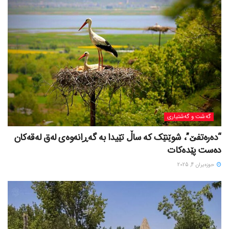
گه‌شت و گه‌شتیاری
“دەرەتفێ”، شوێنێک کە ساڵ تێیدا بە گەڕانەوەی لەق لەقەکان
دەست پێدەکات
حوزه‌یران 4, 2025