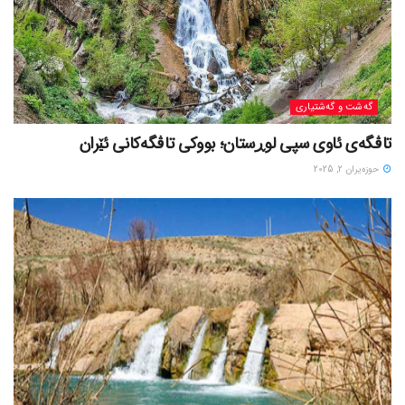
گه‌شت و گه‌شتیاری
تاڤگەی ئاوی سپی لوڕستان؛ بووکی تاڤگەکانی ئێران
حوزه‌یران 2, 2025