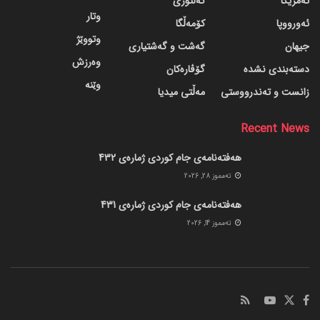
ئەمریکا
کەلتوری
وتار
ئەورووپا
کۆمەڵگا
وتووێژ
جیهان
گه‌شت و گه‌شتیاری
وەرزش
دسته‌بندی نشده
گۆڤاره‌کان
وێنە
زانست و تەندرووستی
مەڵتی میدیا
Recent News
هەفتەنامەی جام کوردی ژمارەی 432
ته‌مموز 28, 2026
هەفتەنامەی جام کوردی ژمارەی 431
ته‌مموز 14, 2026