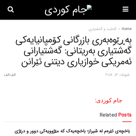
Home
گه‌شت و گه‌شتیاری
به‌ڕێوه‌به‌ری بازرگانی کۆمپانیایه‌کی
گه‌شتیاری به‌ریتانی: گه‌شتیارانی
ئه‌مریکی خوازیاری دیتنی ئێرانن
شوبات 12, 2016
جام کوردی:
Related
Posts
باخچەی ئێرەم لە شیراز؛ باخچەیەک کە مێژوویەکی دوور و درێژی