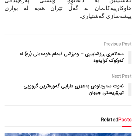
گه‌شبینین به‌ داهاتوو، ویستی په‌ره‌پێدانی
هاوکارییه‌کانمان له‌ گه‌ڵ ئێران هه‌یه‌ له‌ بواری
پیشه‌سازی گه‌شتیاری.
Previous Post
سه‌نته‌ری ڕۆشنبیری – وه‌رزشی ئیمام خومه‌ینی (ره‌) له‌
که‌رکوک کرایه‌وه‌
Next Post
نه‌وت سه‌رچاوه‌ی به‌هێزی دارایی گه‌وره‌ترین گرووپی
تیرۆریستی جیهان
Related
Posts