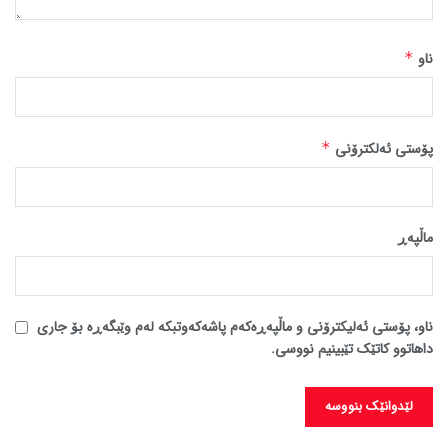
ناو
*
پۆستی ئەلکترۆنی
*
ماڵپه‌ڕ
ناو، پۆستی ئەلیکترۆنی و ماڵپەڕەکەم پاشەکەوتبکە لەم وێبگەڕە بۆ جاری
داهاتوو کاتێک تێبینیم نووسی.