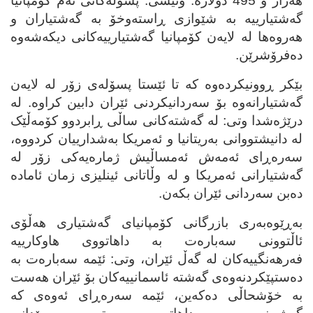
هه‌زار و 495 دۆلاره‌. وتیشی: پسۆله‌کانی ئه‌م کۆمپانیا
گه‌شتیارییه‌ به‌ شێوازی ڕاسته‌وخۆ به‌ گه‌شتیاران و
هه‌روه‌ها له‌ لایه‌ن کۆمپانیا گه‌شتیارییه‌کانی دیکه‌شه‌وه‌
ده‌فرۆشرێن.
بێکر ڕوونیکرده‌وه‌ که‌ تا ئێستا پسۆله‌ی زۆر له‌ لایه‌ن
گه‌شتیارانه‌وه‌ بۆ سه‌ردانیکردنی ئێران دابین کراوه‌. له‌
درێژه‌شدا وتی: له‌ گه‌شته‌کانی ساڵی ڕابردوو کۆمه‌ڵێک
له‌ دانیشتووانی به‌ریتانیا و ئه‌مریکا به‌شدارییان کردووه‌،
سه‌ره‌ڕای ئه‌مه‌ش ئه‌مساڵیش ژماره‌یه‌کی زۆر له‌
گه‌شتیارانی ئه‌مریکا و له‌ وڵاتانی ئینلیزی زمان ئاماده‌
ده‌بن سه‌ردانی ئێران بکه‌ن.
به‌ڕێوه‌به‌ری بازرگانی کۆمپانیای گه‌شتیاری هه‌ڵۆی
ئاڵتوونی سه‌باره‌ت به‌ داهاتووی هاوکارییه‌
فه‌رهه‌نگییه‌کان له‌ گه‌ڵ ئێران، وتی: ئێمه‌ سه‌باره‌ت به‌
ده‌ستپێکردنه‌وه‌ی گه‌شته‌ ئاسمانییه‌کان بۆ ئێران هه‌ست
به‌ خۆشحاڵی ده‌که‌ین، ئێمه‌ سه‌ره‌ڕای ئه‌وه‌ی که‌