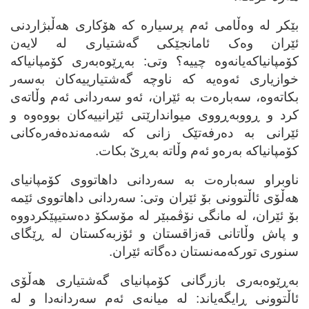
بێکر له‌ وه‌ڵامی ئه‌م پرسیاره‌ که‌ هۆکاری هه‌ڵبژاردنی
ئێران وه‌ک ئامانجێکی گه‌شتیاری له‌ لایه‌ن
کۆمپانیاکه‌یانه‌وه‌ چییه‌؟ وتی: به‌ڕێوه‌به‌ری کۆمپانیاکه‌
خوازیاری ئه‌وه‌یه‌ که‌ ناوچه‌ گه‌شتیارییه‌کان به‌سه‌ر
بکاته‌وه‌، سه‌باره‌ت به‌ ئێران، ئه‌و سه‌ردانی ئه‌م وڵاته‌ی
کرد و ڕووبه‌ڕووی میواندارێتی ئێرانییه‌کان بووه‌وه‌ و
ئێرانی به‌ ده‌رفه‌تێک زانی که‌ شه‌مه‌نده‌فه‌ره‌کانی
کۆمپانیاکه‌ به‌ره‌و ئه‌م وڵاته‌ به‌ڕێ بکات.
ناوبراو سه‌باره‌ت به‌ سه‌ردانی داهاتووی کۆمپانیای
هه‌ڵۆی ئاڵتوونی بۆ ئێران وتی: سه‌ردانی داهاتووی ئێمه‌
بۆ ئێران، له‌ مانگی نۆڤمبێر له‌ مۆسکۆ ده‌ستیپێکردووه‌
و پاش وڵاتانی قه‌زاقستان و ئۆزبه‌کستان له‌ ڕێگای
سنوری تورکه‌مه‌نستان ده‌گاته‌ ئێران.
به‌ڕێوه‌به‌ری بازرگانی کۆمپانیای گه‌شتیاری هه‌ڵۆی
ئاڵتوونی ڕایگه‌یاند: له‌ میانه‌ی ئه‌م سه‌ردانه‌دا و له‌