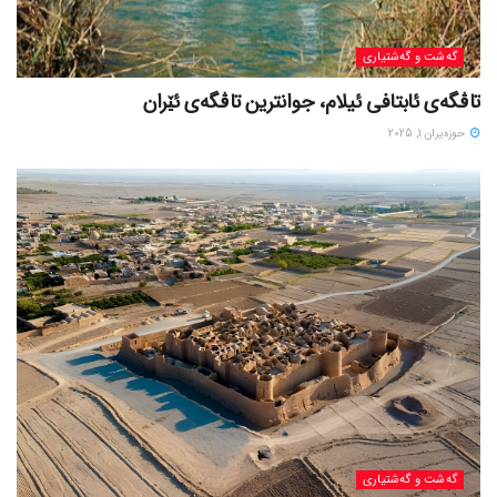
گه‌شت و گه‌شتیاری
تاڤگەی ئابتافی ئیلام، جوانترین تاڤگەی ئێران
حوزه‌یران 1, 2025
گه‌شت و گه‌شتیاری