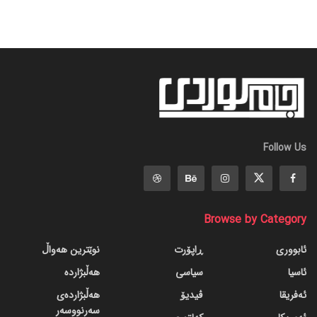
Follow Us
Browse by Category
ئابووری
ڕاپۆرت
نوێترین هەواڵ
ئاسیا
سیاسی
هەڵبژاردە
ئەفریقا
ڤیدیۆ
هەڵبژاردەی
سەرنووسەر