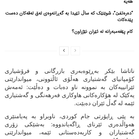
هەیە
“دەرەتفێ”، شوێنێک کە ساڵ تێیدا بە گەڕانەوەی لەق لەقەکان دەست
پێدەکات
کام پێغەمبەرانە لە ئێران نێژراون؟
ناتاشا بێکر به‌ڕێوه‌به‌ری بازرگانی و فرۆشیاری
کۆمپانیای گه‌شتیاری هه‌ڵۆی ئاڵتوونی، میواندارێتی
ئێرانییه‌کان به‌ نموونه‌ ناو ده‌بات و ده‌ڵێت: ئه‌مه‌ش
یه‌کێک له‌ هۆکاره‌کانی هاوکاری فه‌رهه‌نگی و گه‌شتیاری
ئێمه‌ له‌ گه‌ڵ ئێران ده‌بێت.
به‌ پێی ڕاپۆرتی جام کوردی، ناوبراو به‌ په‌یامنێری
هه‌واڵده‌ری ئێرنای ڕاگه‌یاندووه‌: به‌شێکی زۆری
گه‌شتیاران و کاربه‌ده‌ستانی ئێمه‌، میواندارێتی