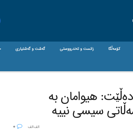
کۆمەڵگا
زانست و تەندرووستی
گه‌شت و گه‌شتیاری
ج
‌ڵێت: هیوامان به‌
سه‌ڵاتی سیسی نییه‌
0