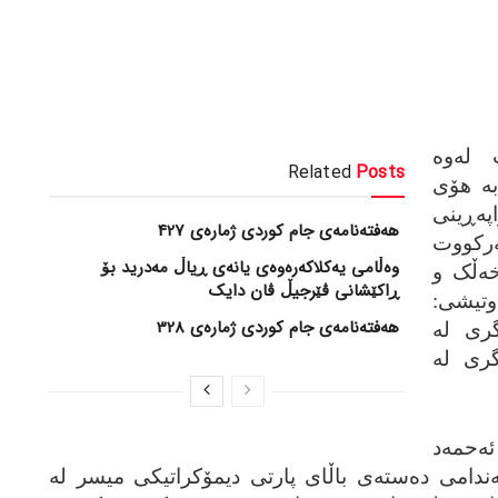
ه‌وه‌
Related
Posts
به‌ هۆی
په‌ڕینی
هەفتەنامەی جام کوردی ژمارەی 427
‌رکووت
وەڵامی یەکلاکەرەوەی یانەی ڕیاڵ مەدرید بۆ
خه‌ڵک و
ڕاکێشانی ڤێرجیڵ ڤان دایک
وتیشی:
هەفتەنامەی جام کوردی ژمارەی 328
ری له‌
ری له‌
‌حمه‌د
ندامی ده‌سته‌ی باڵای پارتی دیمۆکراتیکی میسر له‌