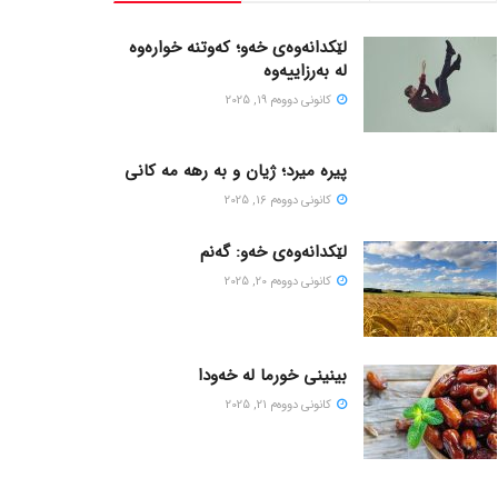
لێکدانەوەی خەو؛ کەوتنە خوارەوە
لە بەرزاییەوە
كانونی دووه‌م 19, 2025
پیره میرد؛ ژیان و به رهه مه کانی
كانونی دووه‌م 16, 2025
لێکدانەوەی خەو: گەنم
كانونی دووه‌م 20, 2025
بینینی خورما لە خەودا
كانونی دووه‌م 21, 2025