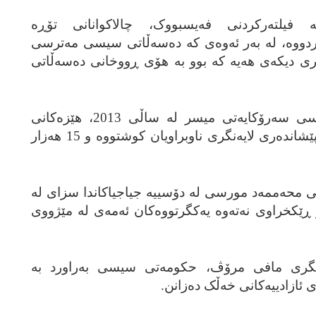
 فیلته‌رکردنی فه‌یسبووک، چالاکوانانی تۆڕه‌
کردووه‌، له‌ به‌ر ئه‌وه‌ی که‌ ده‌سه‌ڵاتی سیسی مه‌ترسی
دیکه‌ی هه‌یه‌ که‌ بوو به‌ هۆی ڕووخانی ده‌سه‌ڵاتی
له‌ کاتی لادانی مورسی له‌ کورسی سه‌رۆکایه‌تی میسر له‌ ساڵی 2013، هێزه‌کانی
پۆلیس و سوپا، لانیکه‌م 1400 خۆپێشانده‌ری لایه‌نگری ناوبراویان کوشتووه‌ و 15 هه‌زار
انی محه‌ممه‌د مورسی له‌ دۆسییه‌ جیاجیاکاندا سزای له‌
 ڕێکخراوی نه‌ته‌وه‌ یه‌کگرتووه‌کان ئه‌مه‌ی له‌ مێژووی
لایه‌نگری مافی مرۆڤ، حکومه‌تی سیسی به‌راورد به‌
ی ئازادییه‌کانی خه‌ڵک ده‌زانن.