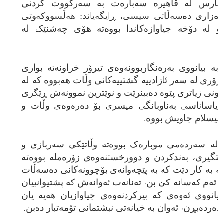
فارس له‌ قاهیره‌ سه‌باره‌ت به‌ سه‌رکووت کردنی
ه‌زاری ده‌سه‌ڵاتی سیسی، ڕایگه‌یاند: هه‌ڵسووکه‌وتی
و له‌ دۆخه‌ جیاوازه‌کاندا بووه‌ته‌ هۆی چه‌شنێک له‌
‌ بیانووی به‌ره‌نگاربوونه‌وه‌ی تیرۆر خراونه‌ته‌ بواری
ی له‌ سه‌ر ئازادییه‌ گشتییه‌کانی وڵات هه‌بووه‌ که‌ له‌
نی زیاتری پێوه‌ ده‌بینرێت و نوێترین نموونه‌ش ڕێگری
 یاساناسی به‌ناوبانگی میسری بۆ ده‌ره‌وه‌ی وڵات و
یسلام جاویش بووه‌.
‌ سه‌رده‌می موباره‌ک بووه‌ته‌ وڵاتێکی سه‌ربازی و
یری، به‌ندکردن و دوورخستنه‌وه‌ی زۆره‌مله‌ بووه‌ته‌
به‌ کار دێت که‌ به‌ پێچه‌وانه‌ی بۆچوونه‌کانی ده‌سه‌ڵات
‌ ئه‌م که‌سانه‌ کێ بن، ته‌نانه‌ت ئه‌وانه‌ش که‌ پشتیوانییان
یانووی ئه‌وه‌ی که‌ بیرکردنه‌وه‌ی جیاوازیان هه‌یه‌ یان
ده‌رده‌بڕن، ئه‌وان به‌ خیانه‌تی نیشتمانی تۆمه‌تبار ده‌بن.