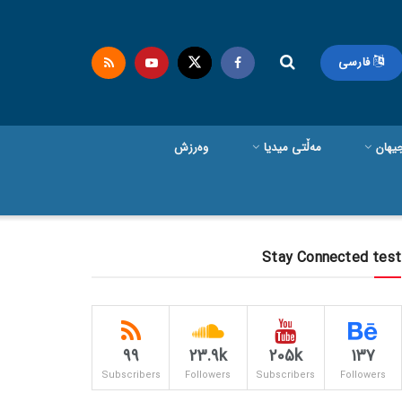
فارسی
یهان
مەڵتی میدیا
وەرزش
Stay Connected test
99
23.9k
205k
137
Subscribers
Followers
Subscribers
Followers