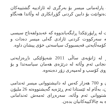
 پارله‌مانی میسر بۆ به‌رگری له‌ ئازادییه‌ گشتییه‌کان
ده‌توانێت بۆ دابین کردنی گۆڕانکاری له‌ وڵاتدا هه‌نگاو
‌ ڕاپۆرتێکدا ڕایگه‌یاندووه‌ که‌ عه‌بدولفه‌تاح سیسی
‌ سه‌رکووت کردنی ئازادی گه‌لی میسر ده‌دات و
 کۆمه‌ڵایه‌تی فه‌یسبووک سیاسه‌تی خۆی پیشان داوه‌.
به‌ وته‌ی ئه‌م ڕۆژنامه‌یه‌، میسر له‌ ژانۆیه‌ی ساڵی 2011 شه‌پۆلێکی ناڕه‌زایه‌تی
‌نجانی ئه‌م وڵاته‌ له‌ درێژه‌ی هه‌مان سیاسه‌تدا و بۆ
ووی کۆسپ و له‌مپه‌ری زۆر ده‌بنه‌وه‌.
ماوه‌ی 5 ساڵی ڕابردوو، 4 ملیۆن و 700 هه‌زار که‌س له‌ دانیشتووانی میسر ئه‌ندامی
تۆڕی کۆمه‌ڵایه‌تی فه‌یسبووک بوون، به‌ڵام له‌ ئێستادا ئه‌م ڕێژه‌یه‌ گه‌یشتووه‌ته‌ 26 ملیۆن
‌ له‌ سه‌دا 30ی دانیشتووانی ئه‌م وڵاته‌، سه‌ره‌ڕای ئه‌مه‌ش ئه‌ندامانی
 به‌ چالاکییه‌کانیان بده‌ن.