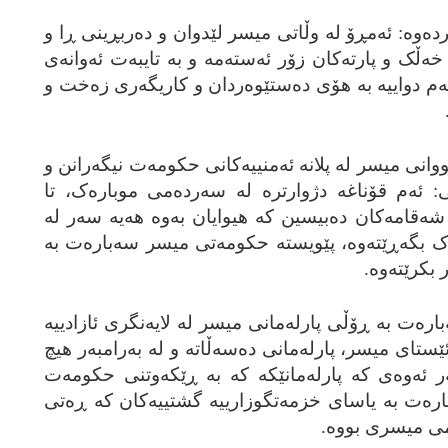
ده‌وه‌: ئه‌مڕۆ له‌ وڵاتی میسر لێدوان و ده‌ربڕینی ڕا و
ڵک و پارته‌کان زۆر ئه‌سته‌مه‌ و به‌ تایبه‌ت ئه‌وانه‌ی
ی ئه‌م دواییه‌ به‌ هۆی ده‌ستێوه‌ردان و کاریگه‌ری زه‌خت و
تووانی میسر له‌ پلانه‌ ئه‌منییه‌کانی حکومه‌ت نیگه‌رانن و
ی: ئه‌م قۆناغه‌ دژوارتره‌ له‌ سه‌رده‌می موباره‌ک، تا
ه‌قامه‌کان ده‌بیسین که‌ هیوایان به‌وه‌ هه‌یه‌ سه‌ر له‌
 بگه‌ڕێته‌وه‌، پێویسته‌ حکومه‌تی میسر سه‌باره‌ت به‌
کرێته‌وه‌.
باره‌ت به‌ ڕۆڵی پارله‌مانی میسر له‌ لایه‌نگری ئازادییه‌
ێستای میسر، پارله‌مانی ده‌سه‌ڵاته‌ و له‌ به‌رامبه‌ر هیچ
ه‌ر ئه‌وه‌ی که‌ پارله‌مانێکه‌ که‌ به‌ ڕێکه‌وتنی حکومه‌ت
باره‌ت به‌ یاسای خزمه‌تگوزارییه‌ گشتییه‌کان که‌ ڕه‌تی
امی میسری بووه‌.