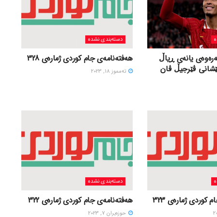
ه
دسته‌بندی نشده
ەرەوەی یانەی ڕیاڵ
هەفتەنامەی جام کوردی ژمارەی 328
ێشانی ڤێرجیڵ ڤان
ته‌مموز 18, 2023
ه
دسته‌بندی نشده
 کوردی ژمارەی 323
هەفتەنامەی جام کوردی ژمارەی 322
حوزه‌یران 7, 2023