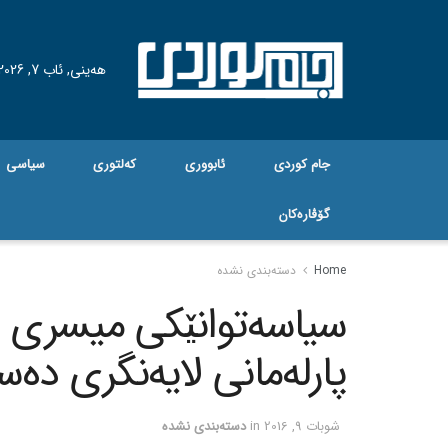
هه‌ینی, ئاب 7, 2026
جام کوردی
ئابووری
کەلتوری
سیاسی
گۆڤاره‌کان
Home
دسته‌بندی نشده
سیاسه‌توانێکی میسری ده
پارله‌مانی لایه‌نگری ده‌
شوبات 9, 2016
in
دسته‌بندی نشده