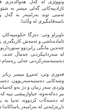
وتووێژی له‌ گه‌ڵ هه‌واڵده‌ری 
ئازادییه‌کانی گه‌لی میسر به‌ شێو
ئه‌منی توند به‌رامبه‌ر به‌ گه‌ل 
ناسه‌قامگیری له‌ وڵاتدا.
ناوبراو وتی: ده‌زگا حکومییه‌کان به
ئاماده‌باشی و ئه‌مه‌ش کاریگه‌ری زۆر
چه‌ندین مانگی ڕابردوو سنورداربوو
له‌ سه‌ردانیکردنی جه‌ماڵ عه‌بد،
ده‌ستبه‌سه‌رکردنی عه‌لی ڕه‌سام ئ
فه‌وزی وتی: ئه‌مڕۆ میسر زیاتر له
وشه‌کانی ده‌ستبه‌سه‌ربوون، ده‌ستگ
وێردی سه‌ر زمان و دژ به‌و که‌سانه‌ 
بیر ده‌که‌نه‌وه‌، جیاوازییشی نییه‌ که
له‌ ده‌سه‌ڵات کردووه‌، ته‌نیا به‌ ب
ناڕه‌زایه‌تی له‌ به‌رامبه‌ر یاساکاندا 