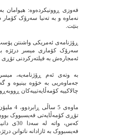
فه‌وزی ڕوونیکرده‌وه‌: هیوامان به‌
نه‌ماوه‌ و به‌ ته‌نیا سه‌رۆک کۆمار 
بنێت.
ڕۆژنامه‌ی ئه‌مریکی واشنتن پۆست له
سه‌رۆک کۆماری میسر درێژه‌ به
ئه‌مجاره‌ش به‌ فیلته‌رکردنی تۆڕی
جه‌ماوه‌ریی به‌ خۆوه‌ بینیوه‌ و گه
چالاکییه‌ کۆمه‌ڵایه‌تییه‌کان ڕووبه‌ڕ
که‌س، واته
فه‌یسبووک به‌ ئازادانه‌ ناتوانن درێژه‌