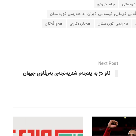
ندروستی
جام کوردی
ڵه‌تی کۆماری ئیسلامی ئێران له‌ هه‌رێمی کوردستان
هه‌رێمی کوردستان
هه‌نارده‌کاری
هه‌واڵه‌کان
Next Post
ئاو دژ به‌ پێنجه‌م شێرپه‌نجه‌ی به‌ربڵاوی جیهان