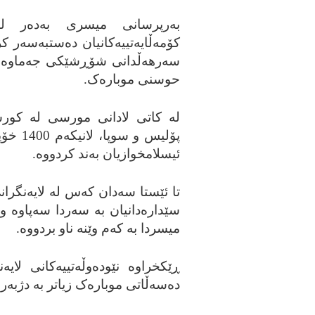
به‌رپرسانی میسری به‌ده‌ر له‌
کۆمه‌ڵایه‌تییه‌کانیان ده‌ستبه‌سه‌ر 
سه‌رهه‌ڵدانی شۆڕشێکی جه‌ماوه‌ری 
حوسنی موباره‌ک.
ئیسلامخوازیان به‌ند کردووه‌.
تا ئێستا سه‌دان که‌س له‌ لایه‌نگر
سێداره‌دانیان به‌ سه‌ردا سه‌پاوه‌ و
میسردا به‌ که‌م وێنه‌ ناو بردووه‌.
ڕێکخراوه‌ نێوده‌وڵه‌تییه‌کانی 
ده‌سه‌ڵاتی موباره‌ک زیاتر به‌ دژبه‌ر