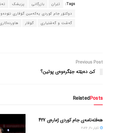
Tags:
ئێران
بازرگانی
پزیشک
ته‌
دوکتۆر جام کوردی یه‌که‌مین گۆڤاری نێوده‌و
گه‌شت و گه‌شتیاری
گۆڤار
هاورده‌کاری
Previous Post
کێ ده‌بێته‌ جێگره‌وه‌ی پوتین؟
Related
Posts
دسته‌بندی نشده
هەفتەنامەی جام کوردی ژمارەی 427
ئایار 20, 2026