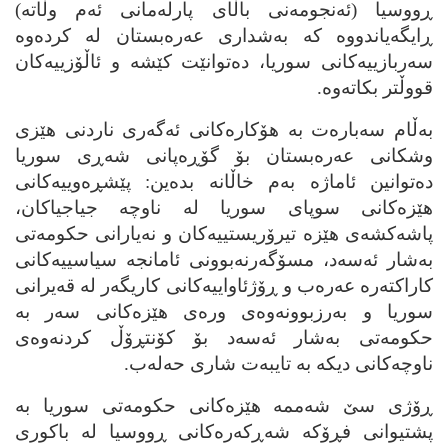
ڕووسیا (ئه‌نجومه‌نی باڵای پارله‌مانی ئه‌م وڵاته‌)
ڕایگه‌یاندووه‌ که‌ به‌شداری عه‌ره‌بستان له‌ کرده‌وه‌
سه‌ربازییه‌کانی سوریا، ده‌توانێت کێشه‌ و ئاڵۆزییه‌کان
قووڵتر بکاته‌وه‌.
به‌ڵام سه‌باره‌ت به‌ هۆکاره‌کانی ئه‌گه‌ری ناردنی هێزی
وشکانی عه‌ره‌بستان بۆ گۆڕه‌پانی شه‌ڕی سوریا
ده‌توانین ئاماژه‌ به‌م خاڵانه‌ بده‌ین: پێشڕه‌وییه‌کانی
هێزه‌کانی سوپای سوریا له‌ ناوچه‌ جیاجیاکان،
پاشه‌کشه‌ی هێزه‌ تیرۆریستییه‌کان و نه‌یارانی حکومه‌تی
به‌شار ئه‌سه‌د، مسۆگه‌رنه‌بوونی ئامانجه‌ سیاسییه‌کانی
کاراکته‌ره‌ عه‌ره‌ب و ڕۆژئاواییه‌کانی کاریگه‌ر له‌ قه‌یرانی
سوریا و به‌رزبوونه‌وه‌ی وره‌ی هێزه‌کانی سه‌ر به‌
حکومه‌تی به‌شار ئه‌سه‌د بۆ کۆنتڕۆڵ کردنه‌وه‌ی
ناوچه‌کانی دیکه‌ به‌ تایبه‌ت شاری حه‌له‌ب.
ڕۆژی سێ شه‌ممه‌ هێزه‌کانی حکومه‌تی سوریا به‌
پشتیوانی فڕۆکه‌ شه‌ڕکه‌ره‌کانی ڕووسیا له‌ باکوری