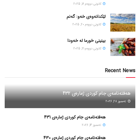
كانونی دووه‌م 16, 2025
لێکدانەوەی خەو: گەنم
كانونی دووه‌م 20, 2025
بینینی خورما لە خەودا
كانونی دووه‌م 21, 2025
Recent News
هەفتەنامەی جام کوردی ژمارەی 432
ته‌مموز 28, 2026
هەفتەنامەی جام کوردی ژمارەی 431
ته‌مموز 14, 2026
هەفتەنامەی جام کوردی ژمارەی 430