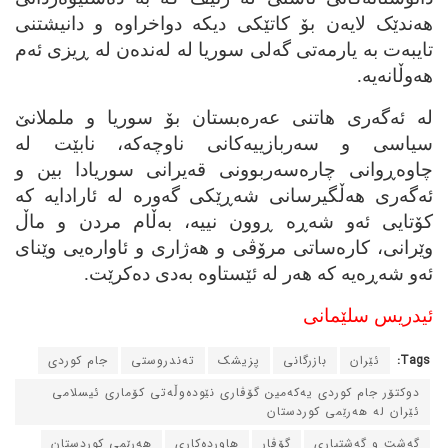
هه‌ندێک لایه‌ن بۆ کاتێکی دیکه‌ دواخراوه‌ و دانیشتنی
تایبه‌ت به‌ یارمه‌تی گه‌لی سوریا له‌ له‌نده‌ن له‌ ڕیزی ئه‌م
هه‌وڵانه‌یه‌.
له‌ ئه‌گه‌ری هاتنی عه‌ره‌بستان بۆ سوریا و ململانێ
سیاسی و سه‌ربازییه‌کانی ناوچه‌که‌، نابێت له‌
چاوه‌ڕوانی چاره‌سه‌ربوونی قه‌یرانی سوریادا بین و
ئه‌گه‌ری هه‌ڵگیرسانی شه‌ڕێکی گه‌وره‌ له‌ ئارادایه‌ که‌
کۆتایی ئه‌و شه‌ڕه‌ ڕوون نییه‌، به‌ڵام مردن و ماڵ
وێرانی، کاره‌ساتی مرۆڤی و هه‌ژاری و ئاواره‌یی وێنای
ئه‌و شه‌ڕه‌یه‌ که‌ هه‌ر له‌ ئێستاوه‌ به‌دی ده‌کرێت.
ئیدریس سلێمانی
Tags:
ئێران
بازرگانی
پزیشک
ته‌ندروستی
جام کوردی
دوکتۆر جام کوردی یه‌که‌مین گۆڤاری نێوده‌وڵه‌تی کۆماری ئیسلامی
ئێران له‌ هه‌رێمی کوردستان
گه‌شت و گه‌شتیاری
گۆڤار
هاورده‌کاری
هه‌رێمی کوردستان