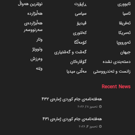
ئابووری
ڕاپۆرت
نوێترین هەواڵ
ئاسیا
سیاسی
هەڵبژاردە
ئەفریقا
ڤیدیۆ
هەڵبژاردەی
سەرنووسەر
ئەمریکا
کەلتوری
وتار
ئەورووپا
کۆمەڵگا
وتووێژ
جیهان
گه‌شت و گه‌شتیاری
وەرزش
دسته‌بندی نشده
گۆڤاره‌کان
وێنە
زانست و تەندرووستی
مەڵتی میدیا
Recent News
هەفتەنامەی جام کوردی ژمارەی 432
ته‌مموز 28, 2026
هەفتەنامەی جام کوردی ژمارەی 431
ته‌مموز 14, 2026