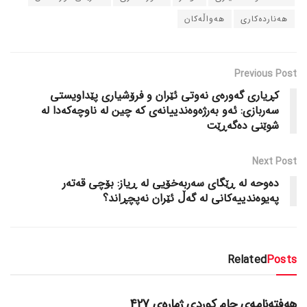
هه‌نارده‌کاری
هه‌واڵه‌کان
Previous Post
کڕیاری گه‌وره‌ی نه‌وتی ئێران و فرۆشیاری پێداویستی
سه‌ربازی: ئه‌و به‌رژه‌وه‌ندییانه‌ی که‌ چین له‌ ناوچه‌که‌دا له‌
شوێنی ده‌گه‌ڕێت
Next Post
ده‌وحه‌ له‌ ڕێگای سه‌ربه‌خۆیی له‌ ڕیاز: بۆچی قه‌ته‌ر
په‌یوه‌ندییه‌کانی له‌ گه‌ڵ ئێران نه‌پچڕاند؟
Related
Posts
دسته‌بندی نشده
هەفتەنامەی جام کوردی ژمارەی 427