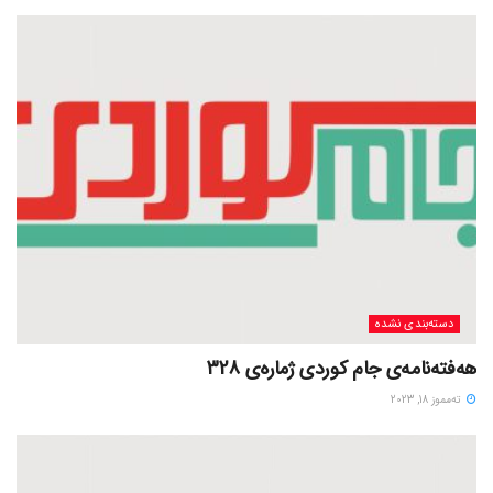
دسته‌بندی نشده
هەفتەنامەی جام کوردی ژمارەی 328
ته‌مموز 18, 2023