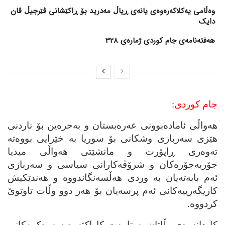
وەڵامی یەکلاکەرەوەی یانەی ڕیاڵ مەدرید بۆ ڕاکێشانی ڤێرجیڵ ڤان
دایک
هەفتەنامەی جام کوردی ژمارەی 328
جام کوردی:
هه‌واڵی ئاماده‌بوونی عه‌ره‌بستان و به‌حره‌ین بۆ ناردنی
هێزی سه‌ربازی وشکانی بۆ سوریا به‌ خێرایی بووه‌ته‌
ته‌وه‌ری ڕاپۆرت و مانشێتی هه‌واڵی میدیا
جۆربه‌جۆره‌کان و شرۆڤه‌کارانی سیاسی و سه‌ربازی
ئه‌م بابه‌ته‌یان به وردی هه‌ڵسه‌نگاندووه‌ و هه‌ندێکیش
کاریگه‌رییه‌کانی ئه‌م پرسه‌یان بۆ هه‌ر دوو وڵات تاوتوێ
کردووه‌.
کاردانه‌وه‌ی وڵاتان به‌ تایبه‌ت کاراکته‌ره‌ سه‌ره‌کییه‌کانی