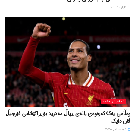
ئایار 20, 2026
دسته‌بندی نشده
وەڵامی یەکلاکەرەوەی یانەی ڕیاڵ مەدرید بۆ ڕاکێشانی ڤێرجیڵ
ڤان دایک
شوبات 25, 2025