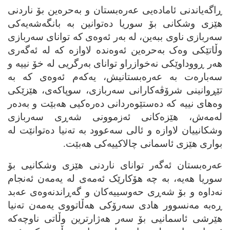
ڕاگه‌یاندنی ئاماده‌یی عه‌ره‌بستان و به‌حره‌ین بۆ ناردنی
هێزی وشکانی بۆ سوریا ده‌توانین به‌ بانگه‌شه‌یه‌کی
سه‌ربازی ناوی ببه‌ین، له‌ به‌ر ئه‌وه‌ی که‌ توانای سه‌ربازی
وڵاتێکی وه‌ک به‌حره‌ین ئه‌وه‌نده‌ لاوازه‌ که‌ له‌ ئه‌گه‌ری
هه‌ر ڕووداوێکی نه‌خوازراو توانای به‌رگریی له‌ خۆ نییه‌ و
سه‌باره‌ت به‌ عه‌ره‌بستانیش، یه‌که‌م ئه‌وه‌ی که‌ به‌
تێڕوانینی شرۆڤه‌کارانی سه‌ربازی، سوپاکه‌ی، هێزێکی
وه‌های نییه‌ که‌ ده‌ستێوه‌ردانی ده‌ره‌کیی هه‌بێت و به‌ده‌ر
له‌مه‌ش، هێزه‌کانی ئه‌زموونی شه‌ڕی سه‌ربازی
وشکانییان لاوازه‌ و ئالی سه‌عوود به‌ ته‌نیا ده‌توانێت له‌
بواری هێزی ئاسمانی چالاکییه‌کی هه‌بێت.
عه‌ره‌بستان ئه‌گه‌ر توانای ناردنی هێزی وشکانیی بۆ
سوریا هه‌یه‌، به‌ چه‌ هۆکارێک ئه‌مه‌ی له‌ یه‌مه‌ن ئه‌نجام
نه‌داوه‌ و بۆ شه‌ڕی حه‌وسییه‌کان و گه‌ڕاندنه‌وه‌ی عه‌بد
ڕه‌به‌ مه‌نسوور هادی سه‌رۆکی هه‌ڵاتووی یه‌مه‌ن ته‌نیا
هێرشی ئاسمانیی بۆ سه‌ر هه‌ژارترین وڵاتی ناوچه‌که‌