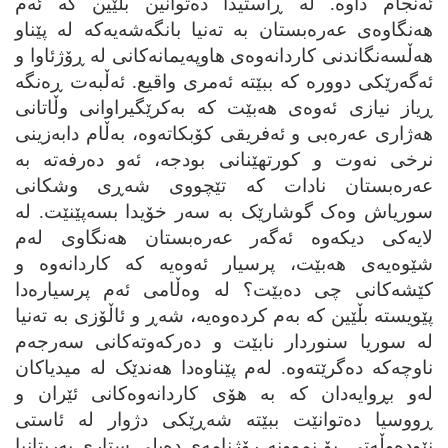
ئه‌نجام داوه‌. له‌ ڕاستیدا ده‌توانین بڵێین که‌ ئه‌م
هه‌نگاوه‌ی عه‌ره‌بستان به‌ ته‌نیا بانگه‌شه‌یه‌که‌ له‌ پێناو
هه‌ڵسه‌نگاندنی کاردانه‌وه‌ی هاوپه‌یمانه‌کانی له‌ ڕۆژئاوا و
ئه‌گه‌رێکی دووره‌ که‌ ببێته‌ ئه‌مری واقیع. ئه‌ڵبه‌ت ڕه‌نگه‌
ڕیاز نیازی ئه‌وه‌ی هه‌بێت که‌ به‌کرێگیراوانی وڵاتانی
هه‌ژاری عه‌ره‌بی و ئه‌فریقی کۆبکاته‌وه‌، به‌ڵام دابه‌زینی
نرخی نه‌وت و کورتهێنانی بودجه‌، ئه‌و ده‌رفه‌ته‌ به‌
عه‌ره‌بستان نادات که‌ تێچووی شه‌ڕی وشکانی
سوریاش وه‌ک گوشارێک به‌ سه‌ر خۆیدا بسه‌پێنێت. له‌
لایه‌کی دیکه‌وه‌ ئه‌گه‌ر عه‌ره‌بستان هه‌نگاوی له‌م
شێوه‌یه‌ی هه‌بێت، پرسیار ئه‌وه‌یه‌ که‌ کاردانه‌وه‌ و
کێشه‌کانی چی ده‌بێت؟ له‌ وه‌ڵامی ئه‌م پرسیاره‌دا
پێویسته‌ بڵێین که‌ به‌م کرده‌وه‌یه‌، شه‌ڕ و ئاڵۆزی به‌ ته‌نیا
له‌ سوریا سنوردار نابێت و ده‌رکه‌وته‌کانی سه‌رجه‌م
ناوچه‌که‌ ده‌گرێته‌وه‌. له‌م پێناوه‌دا هه‌ندێک له‌ میدیاکان
له‌و بڕوایه‌دان که‌ به‌ هۆی کاردانه‌وه‌کانی ئێران و
ڕووسیا ده‌توانێت ببێته‌ شه‌ڕێکی دژوار له‌ ئاستی
نێوده‌وڵه‌تی. بۆ نموونه‌ ڕۆژنامه‌ی ده‌یلی ستاری به‌ریتانیا