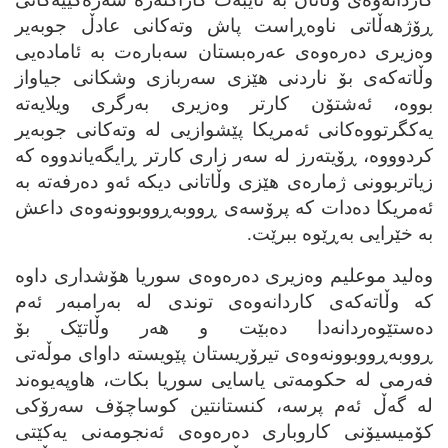
ڕۆژهه‌ڵاتی ناوه‌ڕاست پاش وته‌کانی عادڵ جوبه‌یر
وه‌زیری ده‌ره‌وه‌ی عه‌ره‌بستان سه‌باره‌ت به‌ ئاماده‌یی
وڵاته‌که‌ی بۆ ناردنی هێزی سه‌ربازی وشکانی جیاواز
بووه‌، ئه‌شتۆن کارتر وه‌زیری به‌رگری ویلایه‌ته‌
یه‌کگرتووه‌کانی ئه‌مریکا پێشوازیی له‌ وته‌کانی جوبه‌یر
کردوووه‌، ڕۆیته‌رز له‌ سه‌ر زاری کارتر ڕایگه‌یاندووه‌ که‌
زیاتربوونی ژماره‌ی هێزی وڵاتانی دیکه‌ ئه‌و ده‌رفه‌ته‌ به‌
ئه‌مریکا ده‌دات که‌ پرۆسه‌ی ڕووبه‌ڕووبوونه‌وه‌ی داعش
به‌ خێرایی به‌ڕێوه‌ ببرێت.
وه‌لید موعلیم وه‌زیری ده‌ره‌وه‌ی سوریا هۆشداری داوه‌
که‌ وڵاته‌که‌ی کاردانه‌وه‌ی توندی له‌ به‌رامبه‌ر ئه‌م
ده‌ستێوه‌ردانه‌دا ده‌بێت و هه‌ر وڵاتێک بۆ
ڕووبه‌ڕووبوونه‌وه‌ی تیرۆریستان پێویسته‌ داوای موڵه‌تی
فه‌رمی له‌ حکومه‌تی یاسایی سوریا بکات، هاوپه‌یوه‌ند
له‌ گه‌ڵ ئه‌م پرسه‌، کنستانتین کوساچۆف سه‌رۆکی
کۆمیسیۆنی کاروباری ده‌ره‌وه‌ی ئه‌نجومه‌نی یه‌کێتی