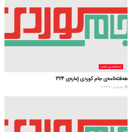
دسته‌بندی نشده
هەفتەنامەی جام کوردی ژمارەی 324
حوزه‌یران 20, 2023