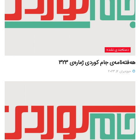
دسته‌بندی نشده
هەفتەنامەی جام کوردی ژمارەی 323
حوزه‌یران 12, 2023