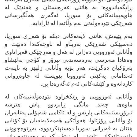
ڕایگه‌یاندووه‌: به‌ هاتنی عه‌ره‌بستان و هه‌ندێک له‌
هاوپه‌یمانه‌کانی بۆ سوریا، ئه‌گه‌ری هه‌ڵگیرسانی
شه‌ڕێکی نێوده‌وڵه‌تی له‌م وڵاته‌دا له‌ ئارادایه‌.
به‌م پێیه‌ش، هاتنی لایه‌نه‌کانی دیکه‌ بۆ شه‌ڕی سوریا،
ده‌سپێکی شه‌ڕێکی به‌ربڵاو له‌ ناوچه‌که‌دا ده‌بێت و
وڵاتانی ئه‌ورووپی ده‌زانن له‌ هه‌ل و مه‌رجێکی قه‌یراناوی
وه‌هادا مه‌ترسی په‌ره‌سه‌ندنی تیرۆر و کۆچی به‌لێشاو
به‌رۆکیان ده‌گرێت، هه‌ر بۆیه‌ وڵاتانی زلهێز به‌ تایبه‌ت
ئه‌ندامانی یه‌کێتی ئه‌ورووپا پێویسته‌ له‌ چاوه‌ڕوانی
کاردانه‌وه‌ و کێشه‌کانی ئه‌م ئه‌گه‌ره‌دا بن.
وڵاتانی ئه‌ورووپی و ڕێکخراوه‌ نێوده‌وڵه‌تییه‌کان له‌
ماوه‌ی چه‌ند مانگی ڕابردوو پاش هێرشه‌
تیرۆریستییه‌کانی پاریس و له‌ ئاکامی شه‌پۆلی په‌نابه‌ران
بۆ وڵاتانی ڕۆژئاوا، هه‌وڵێکی هه‌مه‌لایه‌نه‌یان بۆ کۆتایی
هێنان به‌ قه‌یرانی سوریا ده‌ستپێکردووه‌، به‌ڕێوه‌چوونی
دانوستانه‌کانی ئاشتی له‌ ژنێڤ که‌ به‌ ده‌ستێوه‌ردانی