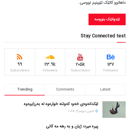
داهاتوو کاتێک تێبینیم نووسی.
Stay Connected test
99
23.9k
205k
137
Subscribers
Followers
Subscribers
Followers
Trending
Comments
Latest
لێکدانەوەی خەو؛ کەوتنە خوارەوە لە بەرزاییەوە
كانونی دووه‌م 19, 2025
پیره میرد؛ ژیان و به رهه مه کانی