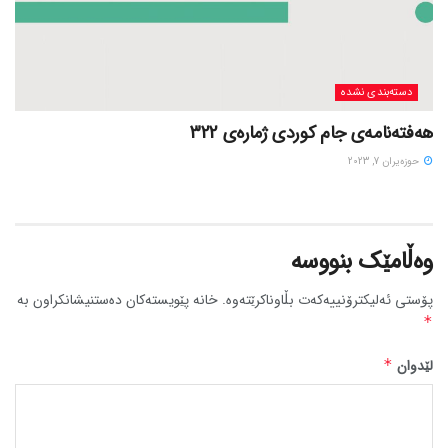
دسته‌بندی نشده
هەفتەنامەی جام کوردی ژمارەی 322
حوزه‌یران 7, 2023
وەڵامێک بنووسە
پۆستی ئەلیکترۆنییەکەت بڵاوناکرێتەوە.
خانە پێویستەکان دەستنیشانکراون بە
*
لێدوان
*