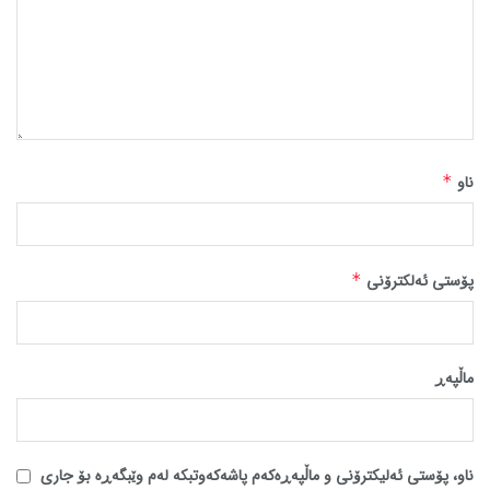
ناو
*
پۆستی ئەلکترۆنی
*
ماڵپه‌ڕ
ناو، پۆستی ئەلیکترۆنی و ماڵپەڕەکەم پاشەکەوتبکە لەم وێبگەڕە بۆ جاری