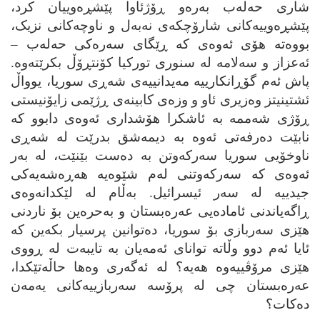
شاری حه‌له‌ب به‌ره‌و ڕۆژئاوا پێشڕه‌وییان کرد،
پێشڕه‌وییه‌کانی شارۆچکه‌ی نه‌به‌ل و ناوچه‌کانی نزیک،
بووه‌ته‌ هۆی ئه‌وه‌ی که‌ ڕێگای سه‌ره‌کی حه‌له‌ب –
ئه‌عزاز و سه‌لامه‌ له‌ سنوری تورکیا کۆنتڕۆڵ بکرێته‌وه‌.
پاش ئه‌م گۆڕانکارییه‌ مه‌یدانییه‌ی شه‌ڕی سوریا، یوواڵ
ئشتینیتز وه‌زیری ئاو و وزه‌ی کابینه‌ی ڕژێمی زایۆنیستی
ڕۆژی شه‌ممه‌ به‌ ئاشکرا هۆشداری ئه‌وه‌ی دابوو که‌
نابێت ده‌رفه‌تی ئه‌وه‌ به‌ دیمه‌شق بدرێت له‌ شه‌ڕی
ناوخۆیی سوریا سه‌رکه‌وتن به‌ ده‌ست بێنێت، له‌ به‌ر
ئه‌وه‌ی که‌ سه‌رکه‌وتنی له‌م شێوه‌یه‌ هه‌ڕه‌شه‌یه‌کی
جیدییه‌ له‌ سه‌ر ئیسرائیل. به‌ڵام له‌ لێکدانه‌وه‌ی
ڕاگه‌یاندنی ئاماده‌یی عه‌ره‌بستان و به‌حره‌ین بۆ ناردنی
هێزی سه‌ربازی بۆ سوریا، ده‌توانین پرسیار بکه‌ین که‌
ئایا ئه‌م دوو وڵاته‌ توانای ئه‌مه‌یان به‌ تایبه‌ت له‌ ڕووی
هێزی مرۆڤییه‌وه‌ هه‌یه‌؟ له‌ ئه‌گه‌ری وه‌ها حاڵه‌تێکدا،
عه‌ره‌بستان چی له‌ پرۆسه‌ سه‌ربازییه‌کانی یه‌مه‌ن
ده‌کات؟