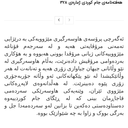
هەفتەنامەی جام کوردی ژمارەی 328
ئه‌گه‌رچی پرۆسه‌ی هاوسه‌رگیری مێژوویه‌کی به‌ درێژایی
ته‌مه‌نی مرۆڤایه‌تی هه‌یه‌ و له‌ سه‌رجه‌م قۆناغه‌
مێژووییه‌کانی ژیانی مرۆڤدا بوونی هه‌بووه‌ و به‌ هۆکاری
به‌رده‌وامی مرۆڤیش داده‌نرێت، به‌ڵام هاوسه‌رگیری له‌
نێو وڵاتانی جیهان جیاوازی زۆری هه‌یه‌ و ته‌نانه‌ت له‌ هه‌ر
وڵاتێکیشدا له‌ نێو پێکهاته‌کانی ئه‌و وڵاته‌ جۆربه‌جۆری
زۆری پێوه‌ ده‌بینرێت. له‌ هه‌ڵدانه‌وه‌ی لاپه‌ڕه‌کانی
مێژووی ئێران، وێنه‌یه‌کی هاوسه‌رێکی سه‌رده‌می
قاجاڕمان بینی که‌ له‌ ڕێگای جام کوردییه‌وه‌
ده‌ستاوده‌ستی ده‌که‌ین تا بزانین له‌و سه‌رده‌مه‌دا جل و
به‌رگی بووک و زاوا به‌ چه‌ شێوازێک بووه‌.