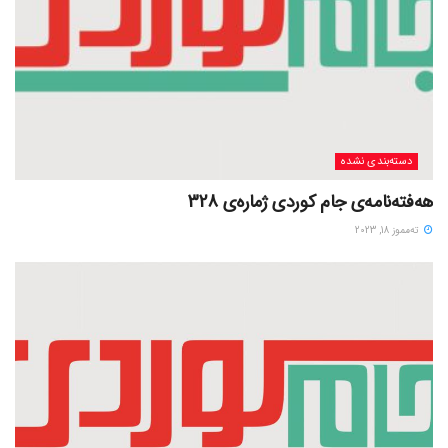
دسته‌بندی نشده
هەفتەنامەی جام کوردی ژمارەی 328
ته‌مموز 18, 2023