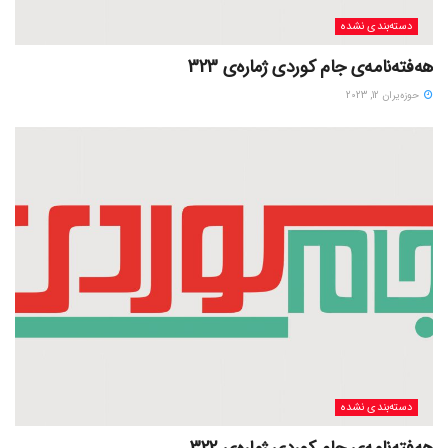
دسته‌بندی نشده
هەفتەنامەی جام کوردی ژمارەی 323
حوزه‌یران 12, 2023
دسته‌بندی نشده