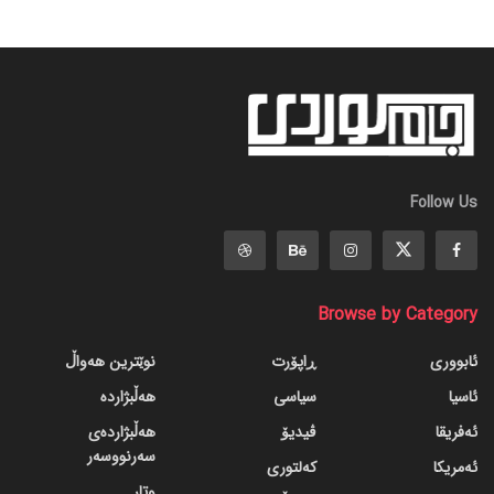
Follow Us
Browse by Category
ئابووری
ڕاپۆرت
نوێترین هەواڵ
ئاسیا
سیاسی
هەڵبژاردە
ئەفریقا
ڤیدیۆ
هەڵبژاردەی
سەرنووسەر
ئەمریکا
کەلتوری
وتار