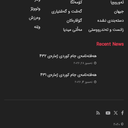
ئەورووپا
کۆمەڵگا
وتووێژ
جیهان
گه‌شت و گه‌شتیاری
وەرزش
دسته‌بندی نشده
گۆڤاره‌کان
وێنە
زانست و تەندرووستی
مەڵتی میدیا
Recent News
هەفتەنامەی جام کوردی ژمارەی 432
ته‌مموز 28, 2026
هەفتەنامەی جام کوردی ژمارەی 431
ته‌مموز 14, 2026
© 2020