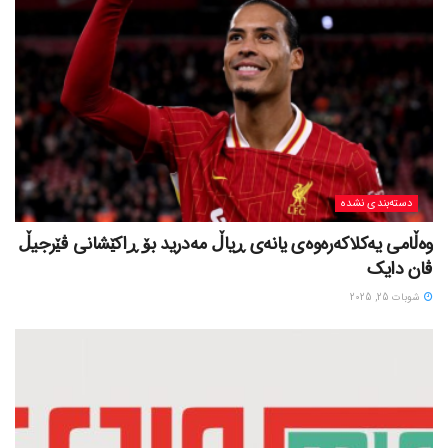
دسته‌بندی نشده
وەڵامی یەکلاکەرەوەی یانەی ڕیاڵ مەدرید بۆ ڕاکێشانی ڤێرجیڵ
ڤان دایک
شوبات 25, 2025