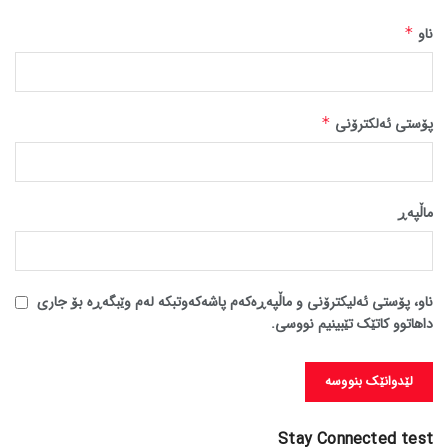
ناو
*
پۆستی ئەلکترۆنی
*
ماڵپه‌ڕ
ناو، پۆستی ئەلیکترۆنی و ماڵپەڕەکەم پاشەکەوتبکە لەم وێبگەڕە بۆ جاری
داهاتوو کاتێک تێبینیم نووسی.
Stay Connected test