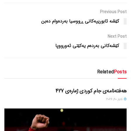
Previous Post
کێشه‌ ئابورییه‌کانی ڕووسیا به‌رده‌وام ده‌بن
Next Post
کێشه‌کانی به‌رده‌م یه‌کێتی ئه‌ورووپا
Related
Posts
دسته‌بندی نشده
هەفتەنامەی جام کوردی ژمارەی 427
ئایار 20, 2026