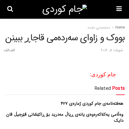
Home
دسته‌بندی نشده
بووک و زاوای سه‌رده‌می قاجاڕ ببینن
شوبات 5, 2016
جام کوردی:
Related
Posts
هەفتەنامەی جام کوردی ژمارەی 427
وەڵامی یەکلاکەرەوەی یانەی ڕیاڵ مەدرید بۆ ڕاکێشانی ڤێرجیڵ ڤان
دایک