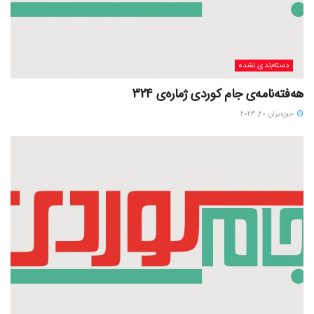
دسته‌بندی نشده
هەفتەنامەی جام کوردی ژمارەی 324
حوزه‌یران 20, 2023