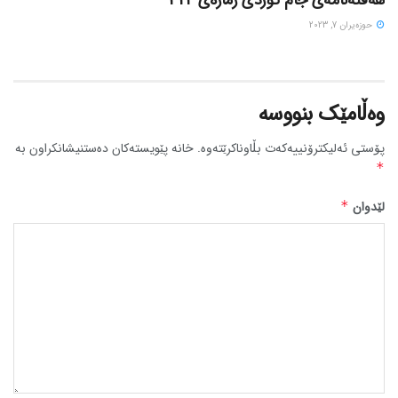
هەفتەنامەی جام کوردی ژمارەی 322
حوزه‌یران 7, 2023
وەڵامێک بنووسە
پۆستی ئەلیکترۆنییەکەت بڵاوناکرێتەوە.
خانە پێویستەکان دەستنیشانکراون بە
*
لێدوان
*