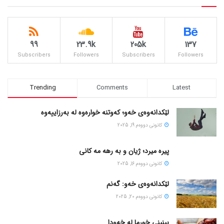
99
23.9k
205k
137
Subscribers
Followers
Subscribers
Followers
Trending
Comments
Latest
لێکدانەوەی خەو؛ کەوتنە خوارەوە لە بەرزاییەوە
كانونی دووه‌م 19, 2025
پیره میرد؛ ژیان و به رهه مه کانی
كانونی دووه‌م 16, 2025
لێکدانەوەی خەو: گەنم
كانونی دووه‌م 20, 2025
بینینی خورما لە خەودا