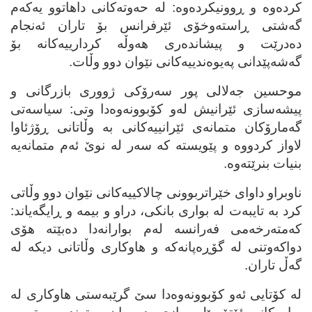
کرده‌وه‌ و ڕوونیکرده‌وه‌: له‌ حه‌وته‌کانی داهاتوو یه‌که‌م
گه‌شتی ڕاسته‌وخۆی ئێرفرانس بۆ تاران ئه‌نجام
ده‌درێت و پیشانده‌ری هه‌وڵه‌ کردارییه‌کانه‌ بۆ
گه‌شه‌پێدانی په‌یوه‌ندییه‌کانی نێوان دوو وڵات.
موحسین جه‌لالی پور سه‌رۆکی ژووری بازرگانی و
پیشه‌سازی ئێرانیش له‌و کۆبوونه‌وه‌دا وتی: سیاسه‌تی
گه‌مارۆکان متمانه‌ی ئێرانییه‌کانی به‌ وڵاتانی ڕۆژئاوا
لاواز کردووه‌ و پێویسته‌ که‌ سه‌ر له‌ نوێ ئه‌م متمانه‌یه‌
بنیات بنرێته‌وه‌.
ناوبراو داوای خێراتربوونی چالاکییه‌کانی نێوان دوو وڵاتی
کرد به‌ تایبه‌ت له‌ بواری بانکی، دراو و بیمه‌ و ڕایگه‌یاند:
که‌مته‌رخه‌می فه‌رانسه‌ له‌م بوارانه‌دا ده‌بێته‌ هۆی
دواکه‌وتنی له‌ گۆڕه‌پانه‌که‌ و هاوکاری وڵاتانی دیکه‌ له‌
گه‌ڵ تاران.
له‌ کۆتایی ئه‌و کۆبوونه‌وه‌دا سێ گرێبه‌ستی هاوکاری له‌