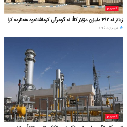
ئابووری
زیاتر لە ٤٩٢ ملیۆن دۆلار کاڵا لە گومرگی کرماشانەوە هەناردە کرا
حوزه‌یران 1, 2025
ئابووری