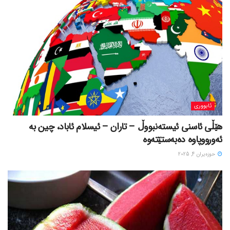
ئابووری
هێڵی ئاسنی ئیستەنبووڵ – تاران – ئیسلام ئاباد، چین بە
ئەورووپاوە دەبەستێتەوە
حوزه‌یران 4, 2025