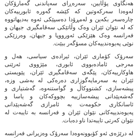
هه‌نگاوی پۆڵایین، سه‌ره‌ڕای سه‌پاندنی گه‌مارۆکان
له‌وه‌دا سه‌رکه‌وتین که‌ کێشه‌ گه‌وره‌ ئابورییه‌کان
چاره‌سه‌ر بکه‌ین و له‌مڕۆدا ده‌سپێکی ئه‌وه‌ به‌دیهاتووه‌
که‌ له‌ نێوان ئێران وه‌ک وڵاتێکی سه‌قامگیری جیهان و
فه‌رانسه‌ وه‌ک هێزێکی ئه‌ورووپا و جیهان، وه‌رزێکی
نوێی په‌یوه‌ندییه‌کان مسۆگه‌ر ببێت.
سه‌رۆک کۆماری ئێران، ئیراده‌ی سیاسی، هه‌ل و
مه‌رجی ئاماده‌بووی ئابوری، مێژووی ئه‌رێنی
هاوکارییه‌کان، پێگه‌ی سه‌قامگیری ئێران، پێویستی
ئێران به‌ سه‌رمایه‌گوزاری ده‌ره‌کی له‌ به‌شی وزه‌،
پیشه‌سازی، کشتووکاڵ و گواستنه‌وه‌، گه‌شتیاری و
گه‌شه‌پێدانی پیشه‌سازییه‌ بچووکه‌کان و یاسا و
ئاسانکاری حکومه‌ت به‌ ئامرازی گه‌شه‌پێدانی
په‌یوه‌ندییه‌کانی نێوان ئێران و فه‌رانسه‌ به‌ تایبه‌ت له‌
نێوان که‌رتی تایبه‌تدا ناو ده‌بات.
له‌ درێژه‌ی ئه‌و کۆبوونه‌وه‌دا سه‌رۆک وه‌زیرانی فه‌رانسه‌