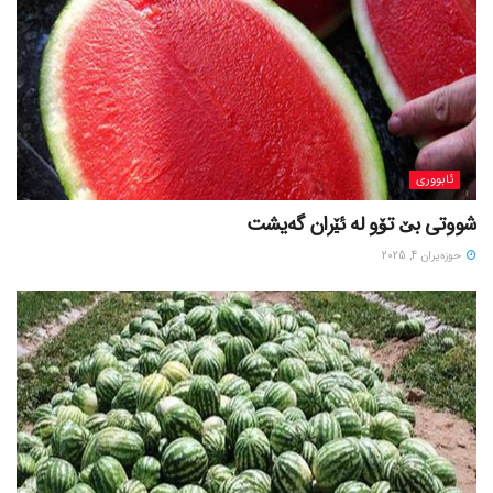
ئابووری
شووتی بێ تۆو لە ئێران گەیشت
حوزه‌یران 4, 2025