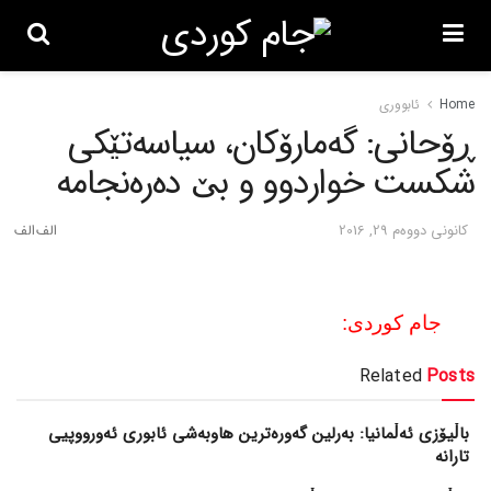
Home
ئابووری
ڕۆحانی: گه‌مارۆکان، سیاسه‌تێکی
شکست خواردوو و بێ ده‌ره‌نجامه‌
كانونی دووه‌م 29, 2016
جام کوردی:
Related
Posts
باڵیۆزی ئەڵمانیا: بەرلین گەورەترین هاوبەشی ئابوری ئەورووپیی
تارانە