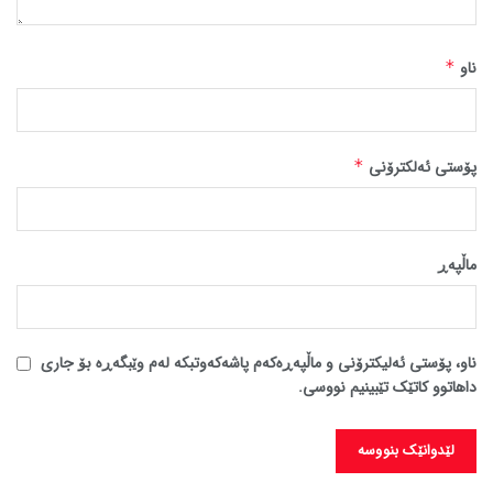
ناو
*
پۆستی ئەلکترۆنی
*
ماڵپه‌ڕ
ناو، پۆستی ئەلیکترۆنی و ماڵپەڕەکەم پاشەکەوتبکە لەم وێبگەڕە بۆ جاری
داهاتوو کاتێک تێبینیم نووسی.