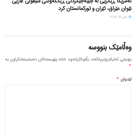
ئەمریکا ڕێگریی لە جێبەجێکردنی ڕێککەوتنی سێقۆڵی غازیی
نێوان عێراق، ئێران و تورکمانستان کرد
ئایار 31, 2025
وەڵامێک بنووسە
پۆستی ئەلیکترۆنییەکەت بڵاوناکرێتەوە.
خانە پێویستەکان دەستنیشانکراون بە
*
لێدوان
*