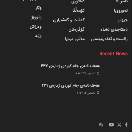
ئەمریکا
کەلتوری
وتار
ئەورووپا
کۆمەڵگا
وتووێژ
جیهان
گه‌شت و گه‌شتیاری
وەرزش
دسته‌بندی نشده
گۆڤاره‌کان
وێنە
زانست و تەندرووستی
مەڵتی میدیا
Recent News
هەفتەنامەی جام کوردی ژمارەی 432
ته‌مموز 28, 2026
هەفتەنامەی جام کوردی ژمارەی 431
ته‌مموز 14, 2026