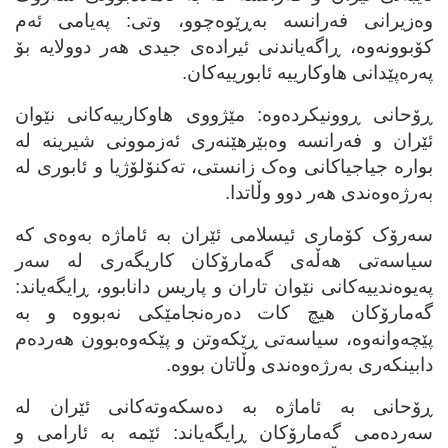
وه‌زیرانی فه‌رانسه به‌ڕێوه‌چوو، وتی: په‌یامی ئه‌م
کۆبوونه‌وه‌، ڕاگه‌یاندنی ئیراده‌ی جیدی هه‌ر دوولایه‌ بۆ
په‌ره‌پێدانی هاوکارییه‌ ئابورییه‌کان.
ڕۆحانی ڕوونیکرده‌وه‌: مێژووی هاوکارییه‌کانی نێوان
ئێران و فه‌رانسه‌ وه‌بێرهێنه‌ری ئه‌زموونی شیرینه‌ له‌
بواره‌ جیاجیاکانی وه‌ک زانستی، ته‌کنۆلۆژیا و ئابوری له‌
به‌رژه‌وه‌ندی هه‌ر دوو وڵاتدا.
سه‌رۆک کۆماری ئیسلامی ئێران به‌ ئاماژه‌ به‌وه‌ی که‌
سیاسه‌تی هه‌ڵه‌ی گه‌مارۆکان کاریگه‌ری له‌ سه‌ر
په‌یوه‌ندییه‌کانی نێوان تاران و پاریس دانابوو، ڕایگه‌یاند:
گه‌مارۆکان هیچ کات ده‌ره‌نجامێکی نه‌بووه‌ و به‌
پێچه‌وانه‌وه‌، سیاسه‌تی ڕێکه‌وتن و پێکه‌وه‌بوون هه‌رده‌م
دابینکه‌ری به‌رژه‌وه‌ندی وڵاتان بووه‌.
ڕۆحانی به‌ ئاماژه‌ به‌ ده‌سکه‌وته‌کانی ئێران له‌
سه‌رده‌می گه‌مارۆکان ڕایگه‌یاند: ئێمه‌ به‌ ئارامی و