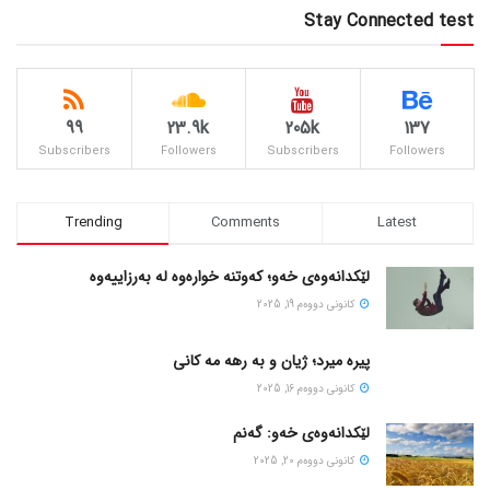
Stay Connected test
99
23.9k
205k
137
Subscribers
Followers
Subscribers
Followers
Trending
Comments
Latest
لێکدانەوەی خەو؛ کەوتنە خوارەوە لە بەرزاییەوە
كانونی دووه‌م 19, 2025
پیره میرد؛ ژیان و به رهه مه کانی
كانونی دووه‌م 16, 2025
لێکدانەوەی خەو: گەنم
كانونی دووه‌م 20, 2025