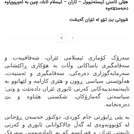
هێڵی ئاسنی ئیستەنبووڵ – تاران – ئیسلام ئاباد، چین بە ئەورووپاوە
دەبەستێتەوە
شووتی بێ تۆو لە ئێران گەیشت
سه‌رۆک کۆماری ئیسلامی ئێران، شه‌فافییه‌ت و
سه‌قامگیری یاساکانی وڵات به‌ هۆکاری ڕاکێشانی
سه‌رمایه‌گوزاری ده‌ره‌کی، سه‌قامگیری و ئه‌منیه‌ت،
هه‌ڵوێستی سیاسی ڕوون و هێزی کارامه‌ و لێهاتوو به‌
تایبه‌تمه‌ندییه‌کانی که‌رتی ئابوری ئێران داده‌نێت و وتی:
سیاسه‌تی گه‌مارۆکان، شکستی هێناوه‌ و بێ
ده‌ره‌نجامه‌.
به‌ پێی ڕاپۆرتی جام کوردی، دوکتۆر حه‌سه‌ن ڕۆحانی
له‌ کۆبوونه‌وه‌ی له‌ گه‌ڵ چالاکوانانی ئابوری و که‌رتی
تایبه‌تی ئێران و فه‌رانسه‌ که‌ به‌ ئاماده‌بوونی سه‌رۆک