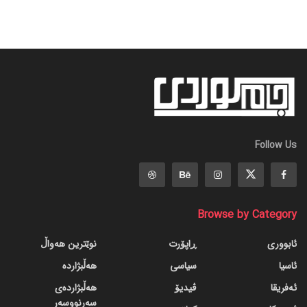
Follow Us
Browse by Category
ئابووری
ڕاپۆرت
نوێترین هەواڵ
ئاسیا
سیاسی
هەڵبژاردە
ئەفریقا
ڤیدیۆ
هەڵبژاردەی
سەرنووسەر