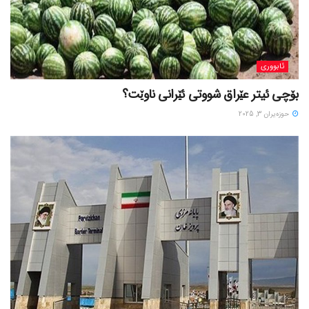
ئابووری
بۆچی ئیتر عێراق شووتی ئێرانی ناوێت؟
حوزه‌یران 3, 2025