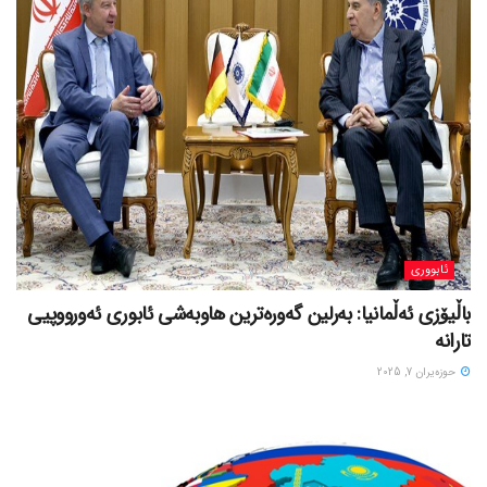
ئابووری
باڵیۆزی ئەڵمانیا: بەرلین گەورەترین هاوبەشی ئابوری ئەورووپیی
تارانە
حوزه‌یران 7, 2025