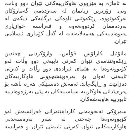
به‌ ئاماژه‌ به‌ مێژووی هاوکارییه‌کانی نێوان دوو وڵات،
وتی: زۆرترین زیانمان له‌ سه‌رده‌می گه‌مارۆکان
به‌رکه‌وتووه‌، ڕێکه‌وتنی ناوه‌کی درگایه‌کی دیکه‌ی له‌
به‌رده‌ممان کردووه‌ته‌وه‌ و فه‌رانسه‌ خوازیاری
په‌یوه‌ندییه‌کی هه‌مه‌لایه‌نه‌یه‌ له‌ گه‌ڵ کۆماری ئیسلامی
ئێران.
مانۆئیل کارلۆس ڤۆڵس، واژۆکردنی چه‌ندین
ڕێکه‌وتننامه‌ی نێوان که‌رتی تایبه‌تی دوو وڵات له‌و
کۆبوونه‌وه‌دا به‌ هێمای ئیراده‌ی دوو وڵات و که‌رتی
تایبه‌تی ئه‌وان بۆ به‌ره‌وپێشچوونی هاوکارییه‌کان
ده‌زانێت و ڕایگه‌یاند: ئه‌مه‌ش ده‌سپێکی هه‌ره‌ باشه‌ بۆ
په‌ره‌پێدانی هاوکارییه‌ سیاسییه‌کان به‌ پێی به‌رژه‌وه‌ندییه‌
ئابورییه‌ هاوبه‌شه‌کان.
سه‌رۆکی ئه‌نجومه‌نی کارداهێنه‌رانی فه‌رانسه‌ش له‌و
کۆبوونه‌وه‌دا جه‌ختی له‌ سه‌ر په‌ره‌سه‌ندنی
هاوکارییه‌کانی نێوان که‌رتی تایبه‌تی ئێران و فه‌رانسه‌