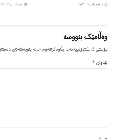
حوزه‌یران 20, 2023
حوزه‌یران 12, 2023
وەڵامێک بنووسە
پۆستی ئەلیکترۆنییەکەت بڵاوناکرێتەوە.
خانە پێویستەکان دەستنی
لێدوان
*