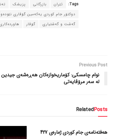
Tags:
ئێران
بازرگانی
پزیشک
ته‌
دوکتۆر جام کوردی یه‌که‌مین گۆڤاری نێوده‌و
گه‌شت و گه‌شتیاری
گۆڤار
هاورده‌کاری
Previous Post
نوام چامسکی: کۆماریخوازه‌کان هه‌ڕه‌شه‌ی جیدین
له‌ سه‌ر مرۆڤایه‌تی
Related
Posts
دسته‌بندی نشده
هەفتەنامەی جام کوردی ژمارەی 427