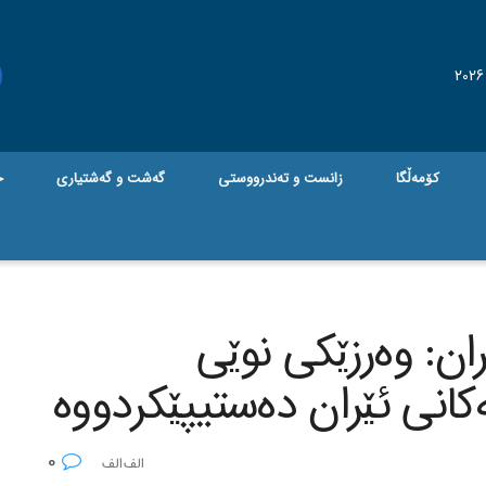
کۆمەڵگا
زانست و تەندرووستی
گه‌شت و گه‌شتیاری
ج
ان: وه‌رزێکی نوێی
یه‌کانی ئێران ده‌ستیپێکردووه‌
0