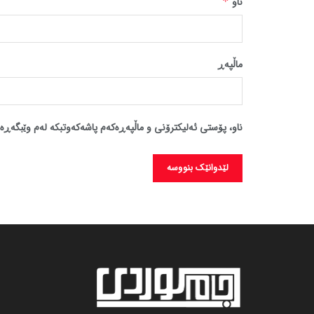
ناو
*
ماڵپه‌ڕ
ناو، پۆستی ئەلیکترۆنی و ماڵپەڕەکەم پاشەکەوتبکە لەم وێبگەڕە 