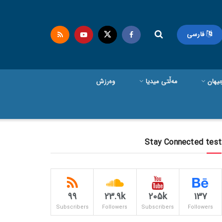
فارسی
یهان
مەڵتی میدیا
وەرزش
Stay Connected test
99
23.9k
205k
137
Subscribers
Followers
Subscribers
Followers