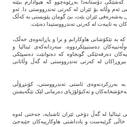
‌ که‌شێکی دۆستانه‌دا به‌ڕێوه‌چوو که‌ هیوادارم ببێته‌
 ئه‌م وڵاته‌ بۆ ئێران له‌ که‌رتی ته‌ندرووستی دا. ئه‌و
ی به‌شه‌ره‌فی ئێران بێت، بێ گومان پێویستی به‌ که‌ڵک
‌کان به‌ تایبه‌ت له‌ که‌رتی ته‌ندرووستیدا ده‌بێت.
ا که‌ به‌ تێکۆشانی هاوکارانم و نزا و پاڕانه‌وه‌ی خه‌ڵک،
وڵه‌تییه‌کان ده‌ستیپێکردووه‌، سه‌ردانه‌که‌ی ئیتالیا و
ییه‌کان ده‌رفه‌تێکی گونجاوه‌ که‌ ده‌توانێت ده‌سپێکی
ڕاکان له‌ که‌رتی ته‌ندرووستی له‌ گه‌ڵ وڵاتانی
ت به‌ به‌رزکردنه‌وه‌ی ئاستی ته‌ندرووستی، کۆنتڕۆڵی
ه‌خۆشخانه‌کان و ته‌کنۆلۆژیای ده‌رمانی لێک تێگه‌یشتن
یتالیا له‌ گه‌ڵ دۆخی ئێران ئاشنایه‌، جه‌ختی له‌وه‌
ه‌، خاڵی گرێبه‌ست و یادداشتی هاوکارییه‌کان جێبه‌جێ