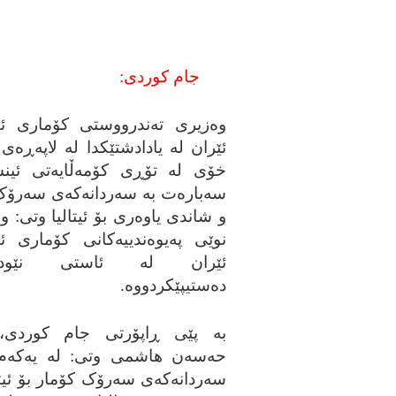
جام کوردی:
وه‌زیری ته‌ندرووستی کۆماری ئ
ئێران له‌ یادادشتێکدا له‌ لاپه‌ڕه‌ی 
خۆی له‌ تۆڕی کۆمه‌ڵایه‌تی ئینس
سه‌باره‌ت به‌ سه‌ردانه‌که‌ی سه‌رۆ
و شاندی یاوه‌ری بۆ ئیتالیا وتی: و
نوێی په‌یوه‌ندییه‌کانی کۆماری ئ
ئێران له‌ ئاستی نێوده‌و
ده‌ستیپێکردووه‌.
به‌ پێی ڕاپۆرتی جام کوردی، 
حه‌سه‌ن هاشمی وتی: له‌ یه‌که‌
سه‌ردانه‌که‌ی سه‌رۆک کۆمار بۆ ئیت