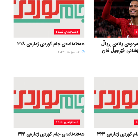
ه
دسته‌بندی نشده
ەرەوەی یانەی ڕیاڵ
هەفتەنامەی جام کوردی ژمارەی 328
ێشانی ڤێرجیڵ ڤان
ته‌مموز 18, 2023
ه
دسته‌بندی نشده
 کوردی ژمارەی 323
هەفتەنامەی جام کوردی ژمارەی 322