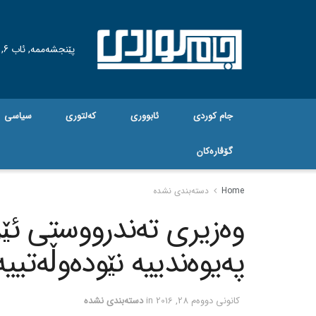
پێنجشەممە, ئاب 6, 2026
جام کوردی
ئابووری
کەلتوری
سیاسی
گۆڤاره‌کان
Home
دسته‌بندی نشده
وه‌زیری ته‌ندرووستی ئێر
په‌یوه‌ندییه‌ نێوده‌وڵه‌تی
كانونی دووه‌م 28, 2016
in
دسته‌بندی نشده