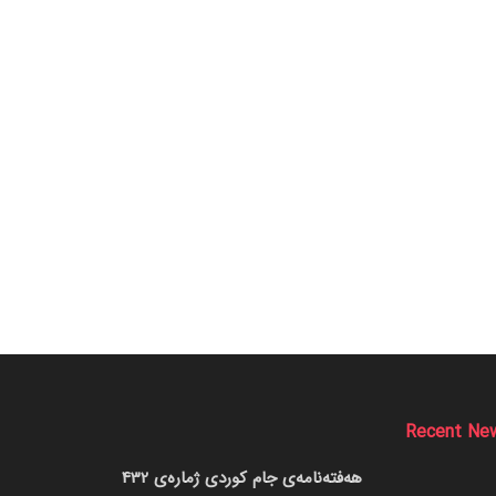
Recent Ne
هەفتەنامەی جام کوردی ژمارەی 432