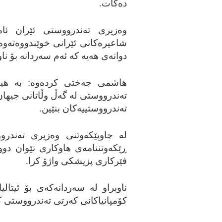
ده‌کات.
وه‌زیری ته‌ندرووستی ئێران ئاما
شاعیره‌کانی ئێرانی خوێندووه‌ته‌وه‌
دوانه‌ی هه‌یه‌ که‌ ئه‌م سه‌ردانه‌ بۆ نا
هاشمی جه‌ختی کرده‌وه‌: به‌ هیوا
ته‌ندرووستی له‌ گه‌ڵ وڵاتانی جیهان،
ته‌ندرووستییه‌کان بنێین.
له‌ چاوپێکه‌وتنی وه‌زیری ته‌ندرو
ڕێکه‌وتننامه‌ی هاوکاری نێوان دو
فێرکاری پزیشکی واژۆ کرا.
ناوبراو له‌ سه‌ردانه‌که‌ی بۆ ئیتال
کۆمپانیاکانی که‌رتی ته‌ندرووستی کۆ