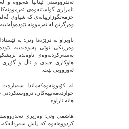
ته‌ندرووستی ئیتالیا هه‌بووه‌ و له
ئامرازی گواستنه‌وه‌ی ئه‌زموونه‌کانی
خزمه‌تگوزارییانه‌ی که‌ شیاوی گه‌ل
وه‌رگرتن له‌ ئه‌زموونه‌ نێوده‌وڵه‌تییه
ناوبراو له‌ درێژه‌دا وتی: له‌ ئێستاد
وه‌رزێکی نوێی په‌یوه‌ندییه‌ نێوده‌
به‌سه‌رکردنه‌وه‌ی ناوه‌نده‌ پزیشک
هاوکاری جیدی و ئاڵ و گۆڕی بیرو
ئه‌ورووپی بێت.
له‌ کۆبوونه‌وه‌که‌ماندا سه‌باره‌
خوارده‌مه‌نییه‌کان، درووستکردنی ن
هاته‌ ئاراوه‌.
هاشمی وتی: وه‌زیری ته‌ندرووستی ئ
کردووه‌ته‌وه‌ که‌ پاش سه‌ردانه‌ک