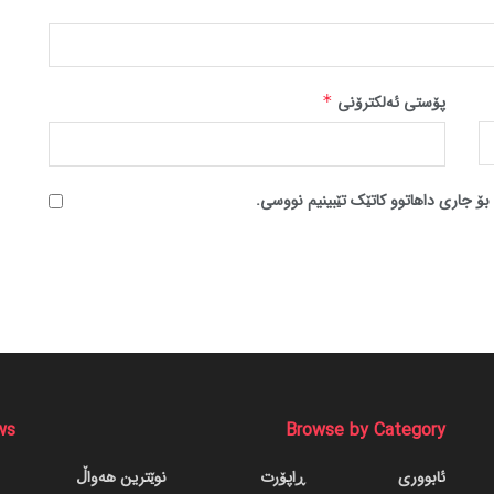
پۆستی ئەلکترۆنی
*
بۆ جاری داهاتوو کاتێک تێبینیم نووسی.
ws
Browse by Category
ئابووری
ڕاپۆرت
نوێترین هەواڵ