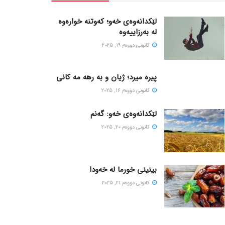
لێکدانەوەی خەو؛ کەوتنە خوارەوە
لە بەرزاییەوە
كانونی دووه‌م 19, 2025
پیره میرد؛ ژیان و به رهه مه کانی
كانونی دووه‌م 16, 2025
لێکدانەوەی خەو: گەنم
كانونی دووه‌م 20, 2025
بینینی خورما لە خەودا
كانونی دووه‌م 21, 2025