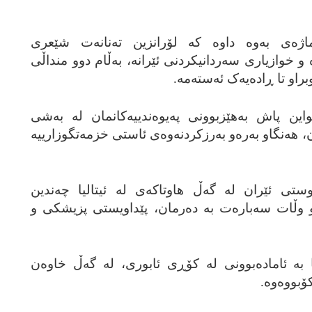
ژه‌ی به‌وه‌ داوه‌ که‌ لۆرانزین ته‌نانه‌ت شێعری
 و خوازیاری سه‌ردانیکردنی ئێرانه‌، به‌ڵام دوو منداڵی
وبراو تا ڕاده‌یه‌ک ئه‌سته‌مه‌.
ین پاش به‌هێزبوونی په‌یوه‌ندییه‌کانمان له‌ به‌شی
 هه‌نگاو به‌ره‌و به‌رزکردنه‌وه‌ی ئاستی خزمه‌تگوزارییه‌
وستی ئێران له‌ گه‌ڵ هاوتاکه‌ی له‌ ئیتالیا چه‌ندین
و وڵات سه‌باره‌ت به‌ ده‌رمان، پێداویستی پزیشکی و
یا به‌ ئاماده‌بوونی له‌ کۆڕی ئابوری، له‌ گه‌ڵ خاوه‌ن
بووه‌وه‌.