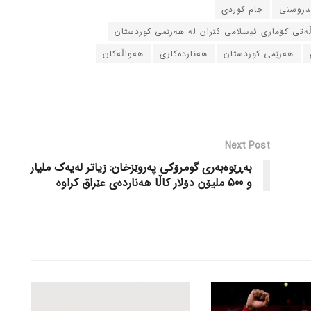
ندروستی
جام کوردی
ڵه‌تی کۆماری ئیسلامی ئێران له‌ هه‌رێمی کوردستان
هه‌رێمی کوردستان
هه‌نارده‌کاری
هه‌واڵه‌کان
Next Post
به‌ڕێوه‌به‌ری گومرۆکی په‌روێزخان: زیاتر له‌یه‌ک ملیار
و 500 ملیۆن دۆلار کاڵا هه‌نارده‌ی عێراق کراوه‌