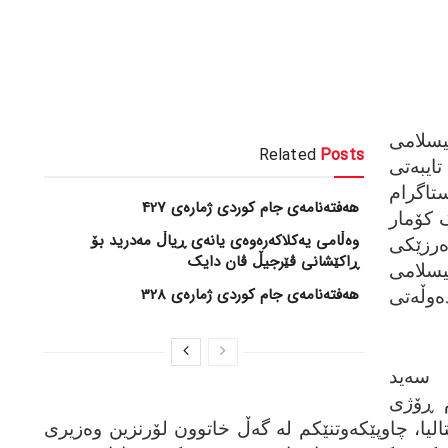
یسلامی
Related
Posts
تایبه‌تی
تاگرام
هەفتەنامەی جام کوردی ژمارەی 427
ک کۆمار
وەڵامی یەکلاکەرەوەی یانەی ڕیاڵ مەدرید بۆ
ه‌رزێکی
ڕاکێشانی ڤێرجیڵ ڤان دایک
یسلامی
هەفتەنامەی جام کوردی ژمارەی 328
ڵه‌تی
سه‌ید
م ڕۆژی
الیا، چاوپێکه‌وتنێکم له‌ گه‌ڵ خاتوون لۆرنزین وه‌زیری