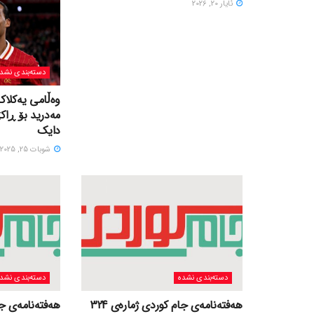
ئایار 20, 2026
دسته‌بندی نشد
وەڵامی یەکلاک
مەدرید بۆ ڕاک
دایک
شوبات 25, 2025
دسته‌بندی نشده
دسته‌بندی نشد
هەفتەنامەی جام کوردی ژمارەی 324
هەفتەنامەی جام