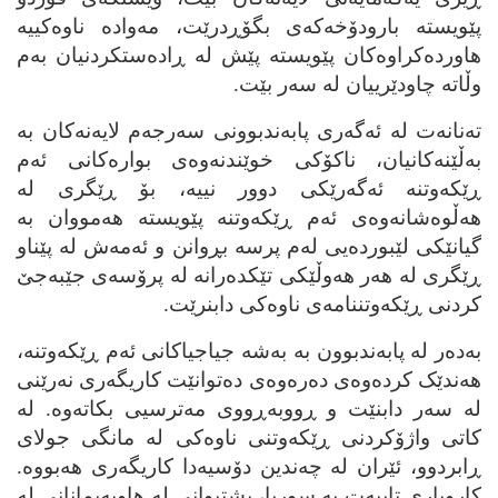
پێویسته‌ بارودۆخه‌که‌ی بگۆڕدرێت، مه‌واده‌ ناوه‌کییه‌
هاورده‌کراوه‌کان پێویسته‌ پێش له‌ ڕاده‌ستکردنیان به‌م
وڵاته‌ چاودێرییان له‌ سه‌ر بێت.
ته‌نانه‌ت له‌ ئه‌گه‌ری پابه‌ندبوونی سه‌رجه‌م لایه‌نه‌کان به‌
به‌ڵێنه‌کانیان، ناکۆکی خوێندنه‌وه‌ی بواره‌کانی ئه‌م
ڕێکه‌وتنه‌ ئه‌گه‌رێکی دوور نییه‌، بۆ ڕێگری له‌
هه‌ڵوه‌شانه‌وه‌ی ئه‌م ڕێکه‌وتنه‌ پێویسته‌ هه‌مووان به‌
گیانێکی لێبورده‌یی له‌م پرسه‌ بڕوانن و ئه‌مه‌ش له‌ پێناو
ڕێگری له‌ هه‌ر هه‌وڵێکی تێکده‌رانه‌ له‌ پرۆسه‌ی جێبه‌جێ
کردنی ڕێکه‌وتننامه‌ی ناوه‌کی دابنرێت.
به‌ده‌ر له‌ پابه‌ندبوون به‌ به‌شه‌ جیاجیاکانی ئه‌م ڕێکه‌وتنه‌،
هه‌ندێک کرده‌وه‌ی ده‌ره‌وه‌ی ده‌توانێت کاریگه‌ری نه‌رێنی
له‌ سه‌ر دابنێت و ڕووبه‌ڕووی مه‌ترسیی بکاته‌وه‌. له‌
کاتی واژۆکردنی ڕێکه‌وتنی ناوه‌کی له‌ مانگی جولای
ڕابردوو، ئێران له‌ چه‌ندین دۆسیه‌دا کاریگه‌ری هه‌بووه‌.
کاروباری تایبه‌ت به‌ سوریا، پشتیوانی له‌ هاوپه‌یمانانی له‌