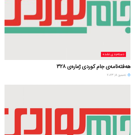
دسته‌بندی نشده
هەفتەنامەی جام کوردی ژمارەی 328
ته‌مموز 18, 2023