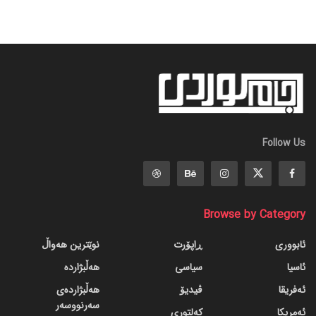
Follow Us
Browse by Category
ئابووری
ڕاپۆرت
نوێترین هەواڵ
ئاسیا
سیاسی
هەڵبژاردە
ئەفریقا
ڤیدیۆ
هەڵبژاردەی
سەرنووسەر
ئەمریکا
کەلتوری