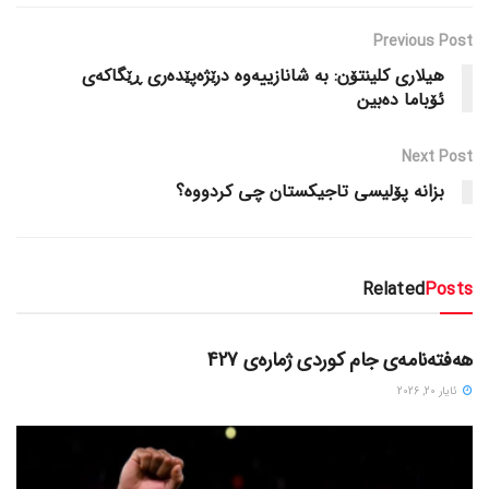
Previous Post
هیلاری کلینتۆن: به‌ شانازییه‌وه‌ درێژه‌پێده‌ری ڕێگاکه‌ی
ئۆباما ده‌بین
Next Post
بزانه‌ پۆلیسی تاجیکستان چی کردووه‌؟
Related
Posts
دسته‌بندی نشده
هەفتەنامەی جام کوردی ژمارەی 427
ئایار 20, 2026