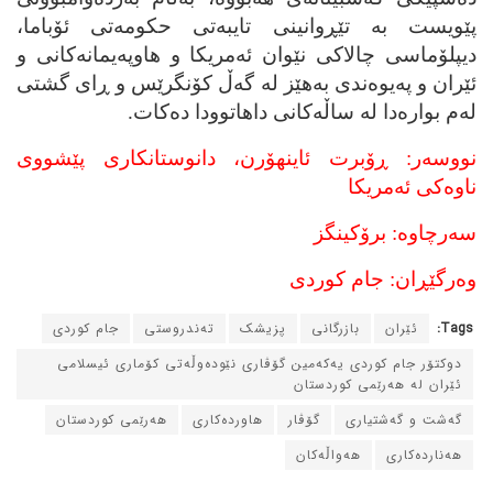
پێویست به‌ تێڕوانینی تایبه‌تی حکومه‌تی ئۆباما،
دیپلۆماسی چالاکی نێوان ئه‌مریکا و هاوپه‌یمانه‌کانی و
ئێران و په‌یوه‌ندی به‌هێز له‌ گه‌ڵ کۆنگرێس و ڕای گشتی
له‌م بواره‌دا له‌ ساڵه‌کانی داهاتوودا ده‌کات.
نووسه‌ر: ڕۆبرت ئاینهۆرن، دانوستانکاری پێشووی
ناوه‌کی ئه‌مریکا
سه‌رچاوه‌: برۆکینگز
وه‌رگێڕان: جام کوردی
Tags:
ئێران
بازرگانی
پزیشک
ته‌ندروستی
جام کوردی
دوکتۆر جام کوردی یه‌که‌مین گۆڤاری نێوده‌وڵه‌تی کۆماری ئیسلامی
ئێران له‌ هه‌رێمی کوردستان
گه‌شت و گه‌شتیاری
گۆڤار
هاورده‌کاری
هه‌رێمی کوردستان
هه‌نارده‌کاری
هه‌واڵه‌کان