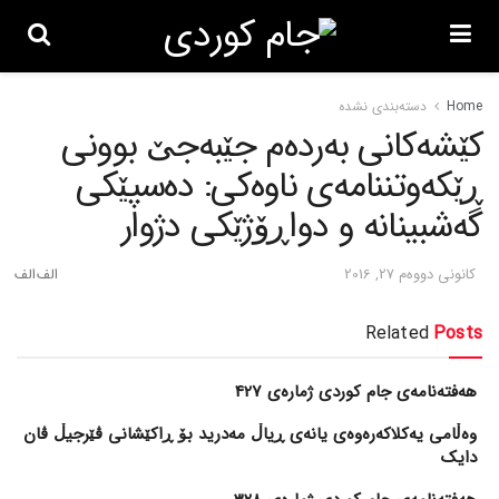
Home
دسته‌بندی نشده
کێشه‌کانی به‌رده‌م جێبه‌جێ بوونی
ڕێکه‌وتننامه‌ی ناوه‌کی: ده‌سپێکی
گه‌شبینانه‌ و دواڕۆژێکی دژوار
كانونی دووه‌م 27, 2016
Related
Posts
هەفتەنامەی جام کوردی ژمارەی 427
وەڵامی یەکلاکەرەوەی یانەی ڕیاڵ مەدرید بۆ ڕاکێشانی ڤێرجیڵ ڤان
دایک