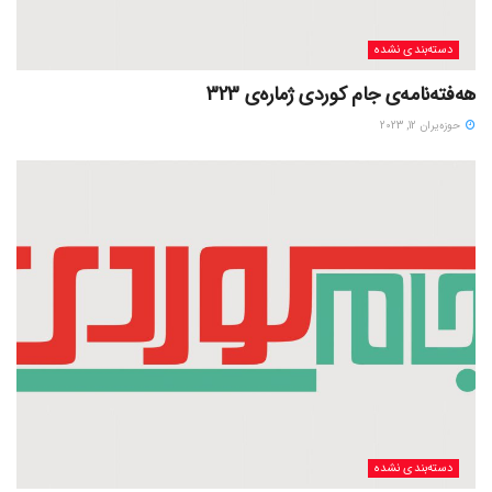
دسته‌بندی نشده
هەفتەنامەی جام کوردی ژمارەی 323
حوزه‌یران 12, 2023
دسته‌بندی نشده