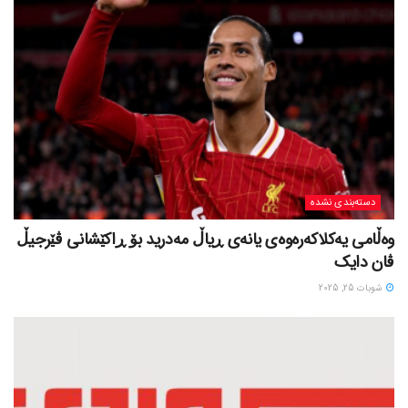
دسته‌بندی نشده
وەڵامی یەکلاکەرەوەی یانەی ڕیاڵ مەدرید بۆ ڕاکێشانی ڤێرجیڵ
ڤان دایک
شوبات 25, 2025