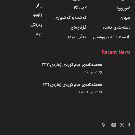
وتار
ئەورووپا
کۆمەڵگا
وتووێژ
جیهان
گه‌شت و گه‌شتیاری
وەرزش
دسته‌بندی نشده
گۆڤاره‌کان
وێنە
زانست و تەندرووستی
مەڵتی میدیا
Recent News
هەفتەنامەی جام کوردی ژمارەی 432
ته‌مموز 28, 2026
هەفتەنامەی جام کوردی ژمارەی 431
ته‌مموز 14, 2026