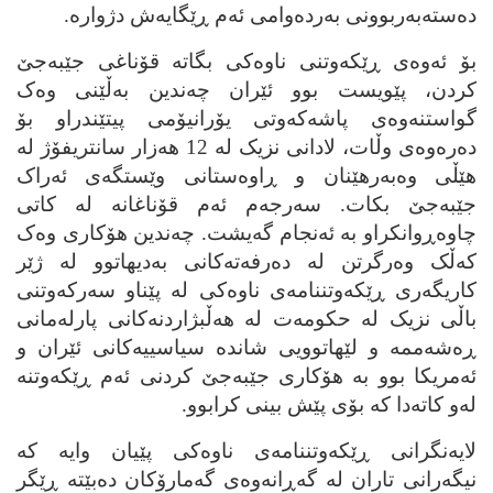
ده‌سته‌به‌ربوونی به‌رده‌وامی ئه‌م ڕێگایه‌ش دژواره‌.
بۆ ئه‌وه‌ی ڕێکه‌وتنی ناوه‌کی بگاته‌ قۆناغی جێبه‌جێ
کردن، پێویست بوو ئێران چه‌ندین به‌ڵێنی وه‌ک
گواستنه‌وه‌ی پاشه‌که‌وتی یۆرانیۆمی پیتێندراو بۆ
ده‌ره‌وه‌ی وڵات، لادانی نزیک له‌ 12 هه‌زار سانتریفۆژ له‌
هێڵی وه‌به‌رهێنان و ڕاوه‌ستانی وێستگه‌ی ئه‌راک
جێبه‌جێ بکات. سه‌رجه‌م ئه‌م قۆناغانه‌ له‌ کاتی
چاوه‌ڕوانکراو به‌ ئه‌نجام گه‌یشت. چه‌ندین هۆکاری وه‌ک
که‌ڵک وه‌رگرتن له‌ ده‌رفه‌ته‌کانی به‌دیهاتوو له‌ ژێر
کاریگه‌ری ڕێکه‌وتننامه‌ی ناوه‌کی له‌ پێناو سه‌رکه‌وتنی
باڵی نزیک له‌ حکومه‌ت له‌ هه‌ڵبژاردنه‌کانی پارله‌مانی
ڕه‌شه‌ممه‌ و لێهاتوویی شانده‌ سیاسییه‌کانی ئێران و
ئه‌مریکا بوو به‌ هۆکاری جێبه‌جێ کردنی ئه‌م ڕێکه‌وتنه‌
له‌و کاته‌دا که‌ بۆی پێش بینی کرابوو.
لایه‌نگرانی ڕێکه‌وتننامه‌ی ناوه‌کی پێیان وایه‌ که‌
نیگه‌رانی تاران له‌ گه‌ڕانه‌وه‌ی گه‌مارۆکان ده‌بێته‌ ڕێگر