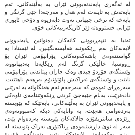
له‌ ئه‌گه‌ری پابه‌ندنه‌بوونی ئێران به‌ به‌ڵێنه‌کانی. ئه‌م
بابه‌ته‌ش به‌ تایبه‌ت له‌م هه‌ل و مه‌رجه‌دا جێی گرنگی و
بایه‌خه‌ که‌ نرخی جیهانی نه‌وت دابه‌زیوه‌ و دۆخی ئابوری
ئێرانی خستووه‌ته‌ ژێر کاریگه‌رییه‌کانی خۆی.
ته‌نیا به‌ تێپه‌ڕبوونی کاته‌کان ده‌توانین پابه‌ندوونی
لایه‌نه‌کان به‌م ڕێکه‌وتنه‌ هه‌ڵبسه‌نگێنین. له‌ ئێستادا به‌
گواستنه‌وه‌ی پاشه‌که‌وته‌کانی یۆرانیۆمی ئێران بۆ
ڕووسیا، خاڵێکی گرنگ له‌م ڕێگایه‌دا به‌دیهاتووه‌.
وێستگه‌ی فۆردۆ چیدی وه‌ک جاران پیتاندنی یۆرانیۆمی
نابێت و وێستگه‌ی ئه‌راکیش پلۆتۆنیۆم به‌رهه‌م ناهێنێت.
سه‌ره‌ڕای ئه‌وه‌ی که‌ سه‌رجه‌م ئه‌م هه‌نگاوانه‌ به‌ ئه‌رێنی
داده‌نرێت، به‌ڵام جێبه‌جێ کردنی ڕێکه‌وتننامه‌ی ناوه‌کی
و پابه‌ندبوونی ئێران به‌ به‌ڵێنه‌کانی، بابه‌تێکه‌ که‌ پێویسته‌
به‌رده‌وامی هه‌بێت، به‌ واتایه‌کی دیکه‌ که‌مبوونه‌وه‌ی
ڕێژه‌ی سانتریفۆژه‌ چالاکه‌کان پێویسته‌ به‌رده‌وام بێت،
سه‌ر له‌ نوێ داڕشتنه‌وه‌ی ڕئاکتۆری ئه‌راک پێویسته‌ له‌
ڕیزی یه‌که‌مایه‌تی لایه‌نه‌کان بێت، وێستگه‌ی فۆردۆ