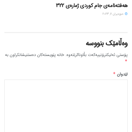
هەفتەنامەی جام کوردی ژمارەی 322
حوزه‌یران 7, 2023
وەڵامێک بنووسە
پۆستی ئەلیکترۆنییەکەت بڵاوناکرێتەوە.
خانە پێویستەکان دەستنیشانکراون بە
*
لێدوان
*