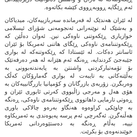
ئه‌م ڕێگایه‌ ڕووبه‌ڕووی کێشه‌ بکاته‌وه‌.
له‌ ئێران هه‌ندێک له‌ فه‌رمانده‌ سه‌ربازییه‌کان، میدیاکان
و به‌شێک له‌ نوێنه‌رانی ئه‌نجومه‌نی شۆرای ئیسلامی
خوازیاری ڕێکه‌وتنی ناوه‌کی نین. ئه‌وان ده‌ڵێن که‌
ڕێکه‌وتننامه‌ی ناوه‌کی ڕێگای هاتنی ئه‌مریکا بۆ ئێران
ئاسانتر ده‌کات. له‌ ئێستادا که‌ ڕێکه‌وتنه‌که‌ له‌ بواری
جێبه‌جێ کردندایه‌، ڕه‌نگه‌ ئه‌م هێزانه‌ له‌ هه‌ر ده‌رفه‌تێک
بۆ تۆمه‌تبارکردنی واشنتن به‌ پابه‌ندنه‌بوونی به‌
به‌ڵێنه‌کانی به‌ تایبه‌ت له‌ بواری گه‌مارۆکان که‌ڵک
وه‌ربگرن. زۆربه‌ی بازرگانان و کۆمپانیا بازرگانییه‌کان به‌
هۆی هه‌ل و مه‌رجی زاڵبووی که‌رتی ئابوری ئێران و
ڕه‌وتی تارمایی داهاتووی ڕێکه‌وتننامه‌ی ناوه‌کی، ڕه‌نگه‌
به‌ چاوێکی کراوه‌وه‌ هه‌نگاو به‌ره‌و چالاکی باوری
هه‌ڵنه‌گرن. ئه‌گه‌رچی ئه‌م پرسه‌ په‌یوه‌ندی به‌ ئه‌مریکاوه‌
نییه‌، به‌ڵام ڕه‌نگه‌ به‌ ده‌ستێوه‌ردانی ئه‌مریکا
خوێندنه‌وه‌ی بۆ بکرێت.