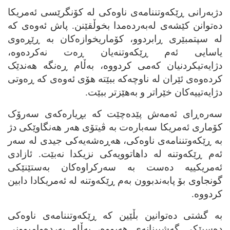
دژبه‌رانی ڕێکه‌وتننامه‌ی ناوه‌کی له‌ کۆنگرێسی ئه‌مریکا
ده‌توانن کێشه‌ی له‌به‌رده‌مدا بخوڵقێنن. پاش ئه‌وه‌ی که‌
له‌ سپتمبێری ڕابردوو، کۆماریخوازه‌کان به‌ ڕێڕه‌وی
یاسایی ئه‌م ڕێکه‌وتنه‌یان ڕه‌ت نه‌کرده‌وه‌،
دژایه‌تیکردنیان که‌می کردووه‌، به‌ڵام ڕه‌نگه‌ هه‌ندێک
کرده‌وه‌ی ئێران له‌ ناوچه‌که‌ ببێته‌ هۆی ئه‌وه‌ی که‌ ڕه‌وتی
دژایه‌تییه‌کان خێراتر و به‌هێزتر ببێت.
سه‌ره‌ڕای ئه‌مه‌ش پێده‌چێت که‌ بڕیاره‌که‌ی سه‌رۆک
کۆماری ئه‌مریکا سه‌باره‌ت به‌ ڤیتۆی هه‌ر هه‌نگاوێکی دژ
به‌ ڕێکه‌وتننامه‌ی ناوه‌کی، هه‌ڕه‌شه‌یه‌کی جیدی له‌ سه‌ر
ئه‌م ڕێکه‌وتنه‌ له‌ داهاتوویه‌کی نزیکدا نه‌بێت. ئازادی
ئه‌مریکییه‌ ده‌ست به‌ سه‌رکراوه‌کان به‌ستێنێکی
گونجاوی بۆ پابه‌ندبوون به‌م ڕێکه‌وتنه‌ له‌ ئه‌مریکادا دابین
کردووه‌.
به‌ گشتی ده‌توانین بڵێین که‌ ڕێکه‌وتننامه‌ی ناوه‌کی
ده‌سپێکی گه‌شبینانه‌ی هه‌بووه‌، به‌ڵام به‌رده‌وامبوونی