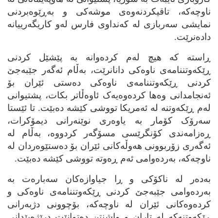
ناوچه‌که‌، تاقیکردنه‌وه‌ی موشه‌کی و به‌ڕێوه‌بردنی
نمایشی سه‌ربازی له‌ که‌نداوی فارس له‌و کاریگه‌رییانه‌
داده‌نرێت.
ڕاسته‌ که‌ هیچ له‌م کرده‌وانه‌ به‌ پێشێل کردنی
ڕێکه‌وتننامه‌ی ناوه‌کی دانانرێت، به‌ڵام ئه‌گه‌ر جێبه‌جێ
کردنی ڕێکه‌وتننامه‌ی ناوه‌کی ده‌ستی ئێران بۆ
ئه‌نجامدانی وه‌ها کرده‌وه‌یه‌ک ئاوه‌ڵاتر بکات، پشتیوانی
له‌م ڕێکه‌وتنه‌ له‌ ئه‌مریکا تووشی کێشه‌ ده‌بێت. تا ئێستا
سه‌رۆک کۆمار به‌ یاوه‌ری نوێنه‌رانی دیمۆکرات،
ڕه‌زامه‌ندی کۆنگرێسی مسۆگه‌ر کردووه‌، به‌ڵام له‌
ئه‌گه‌ری زۆربوونی هه‌وڵه‌کانی ئێران بۆ ده‌ستێوه‌ردان له‌
ناوچه‌که‌، به‌رده‌وامی ئه‌م ڕه‌وته‌ تووشی کێشه‌ ده‌بێت.
به‌ده‌ر له‌ ناکۆکی و ڕا جیاوازه‌کان سه‌باره‌ت به‌
به‌رده‌وامی جێبه‌جێ کردنی ڕێکه‌وتننامه‌ی ناوه‌کی و
کرده‌وه‌کانی ئێران له‌ ناوچه‌که‌، بۆچوونی دژبه‌رانی
ڕێکه‌وتنه‌که‌ له‌ تاران و واشنتن ده‌توانێت درێژه‌پێدانی