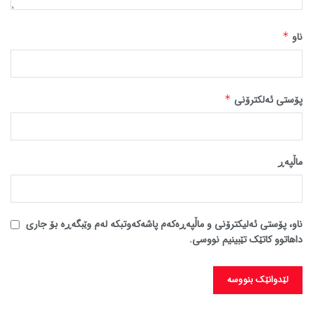
ناو
*
پۆستی ئەلکترۆنی
*
ماڵپه‌ڕ
ناو، پۆستی ئەلیکترۆنی و ماڵپەڕەکەم پاشەکەوتبکە لەم وێبگەڕە بۆ جاری
داهاتوو کاتێک تێبینیم نووسی.