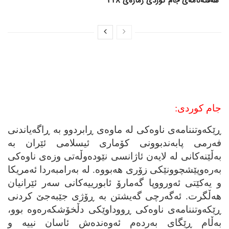
هەفتەنامەی جام کوردی ژمارەی 328
جام کوردی:
ڕێکه‌وتننامه‌ی ناوه‌کی له‌ ماوه‌ی ڕابردوو به‌ ڕاگه‌یاندنی
فه‌رمی پابه‌ندبوونی کۆماری ئیسلامی ئێران به‌
به‌ڵێنه‌کانی له‌ لایه‌ن ئاژانسی نێوده‌وڵه‌تی وزه‌ی ناوه‌کی
به‌ره‌وپێشچوونێکی زۆری هه‌بووه‌. له‌ به‌رامبه‌ردا ئه‌مریکا
و یه‌کێتی ئه‌ورووپا گه‌مارۆ ئابورییه‌کانی سه‌ر ئێرانیان
هه‌ڵگرت. ئه‌گه‌رچی گه‌یشتن به‌ ڕۆژی جێبه‌جێ کردنی
ڕێکه‌وتننامه‌ی ناوه‌کی ڕووداوێکی دڵخۆشکه‌ره‌وه‌ بوو،
به‌ڵام ڕێگای به‌رده‌م ئه‌وه‌نده‌ش ئاسان نییه‌ و