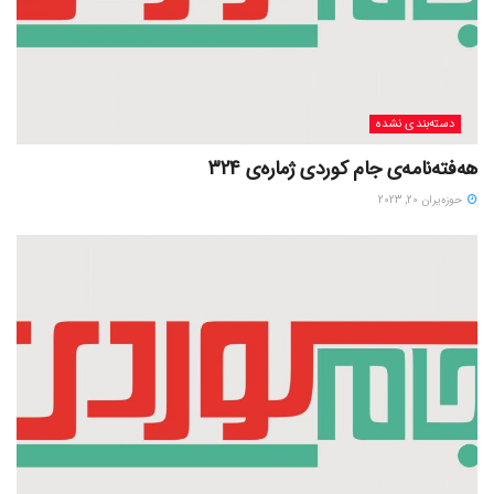
دسته‌بندی نشده
هەفتەنامەی جام کوردی ژمارەی 324
حوزه‌یران 20, 2023