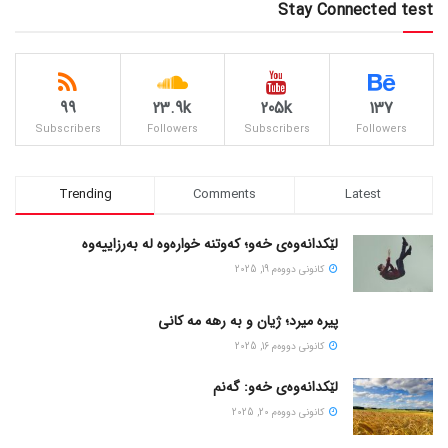
Stay Connected test
99
23.9k
205k
137
Subscribers
Followers
Subscribers
Followers
Trending
Comments
Latest
لێکدانەوەی خەو؛ کەوتنە خوارەوە لە بەرزاییەوە
كانونی دووه‌م 19, 2025
پیره میرد؛ ژیان و به رهه مه کانی
كانونی دووه‌م 16, 2025
لێکدانەوەی خەو: گەنم
كانونی دووه‌م 20, 2025