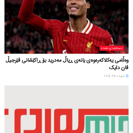
دسته‌بندی نشده
وەڵامی یەکلاکەرەوەی یانەی ڕیاڵ مەدرید بۆ ڕاکێشانی ڤێرجیڵ
ڤان دایک
شوبات 25, 2025