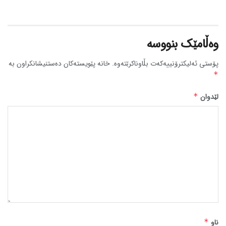
وەڵامێک بنووسە
پۆستی ئەلیکترۆنییەکەت بڵاوناکرێتەوە.
خانە پێویستەکان دەستنیشانکراون بە
*
لێدوان
*
ناو
*