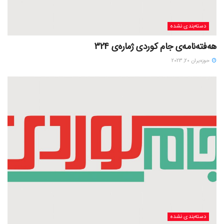
دسته‌بندی نشده
هەفتەنامەی جام کوردی ژمارەی 324
حوزه‌یران 20, 2023
دسته‌بندی نشده