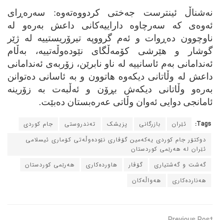
نه‌شناڵ ئینترست جه‌ختی کردووه‌ته‌وه‌: سه‌ره‌ڕای
ئه‌وه‌ی که‌ سه‌رچاوه‌ داراییه‌کانی داعش به‌ره‌و له‌
ناوچوون ده‌ڕوات و ئه‌م گرووپه‌ تیرۆریستییه‌ له‌ ژێر
گوشار و هێرشی کۆمه‌ڵگای نێوده‌وڵه‌تییه‌، به‌ڵام
ئه‌ندامانی به‌م ئاسانییه‌ له‌ ناو نابرێن، زۆربه‌ی ئه‌ندامانی
داعش له‌ وڵاتانی دیکه‌وه‌ هاتوون و به‌ ئاسانی ده‌توانن
به‌ره‌و وڵاتانی دیکه‌ش بڕۆن و ئه‌ڵبه‌ت به‌ زۆرینه‌
ئامانجی دوایی ئه‌وان وڵاتی عه‌ره‌بستان ده‌بێت.
Tags:
ئێران
بازرگانی
پزیشک
ته‌ندروستی
جام کوردی
دوکتۆر جام کوردی یه‌که‌مین گۆڤاری نێوده‌وڵه‌تی کۆماری ئیسلامی
ئێران له‌ هه‌رێمی کوردستان
گه‌شت و گه‌شتیاری
گۆڤار
هاورده‌کاری
هه‌رێمی کوردستان
هه‌نارده‌کاری
هه‌واڵه‌کان
Previous Post