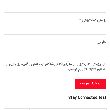
پۆستی ئەلکترۆنی
*
ماڵپه‌ڕ
ناو، پۆستی ئەلیکترۆنی و ماڵپەڕەکەم پاشەکەوتبکە لەم وێبگەڕە بۆ جاری
داهاتوو کاتێک تێبینیم نووسی.
Stay Connected test