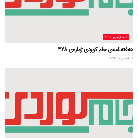
دسته‌بندی نشده
هەفتەنامەی جام کوردی ژمارەی 328
ته‌مموز 18, 2023