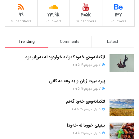
99
23.9k
205k
137
Subscribers
Followers
Subscribers
Followers
Trending
Comments
Latest
لێکدانەوەی خەو؛ کەوتنە خوارەوە لە بەرزاییەوە
كانونی دووه‌م 19, 2025
پیره میرد؛ ژیان و به رهه مه کانی
كانونی دووه‌م 16, 2025
لێکدانەوەی خەو: گەنم
كانونی دووه‌م 20, 2025
بینینی خورما لە خەودا
كانونی دووه‌م 21, 2025