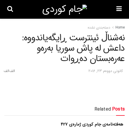
Home
دسته‌بندی نشده
نه‌شناڵ ئینترست ڕایگه‌یاندووه‌:
داعش له‌ پاش سوریا به‌ره‌و
عه‌ره‌بستان ده‌ڕوات
كانونی دووه‌م 23, 2016
Related
Posts
هەفتەنامەی جام کوردی ژمارەی 427