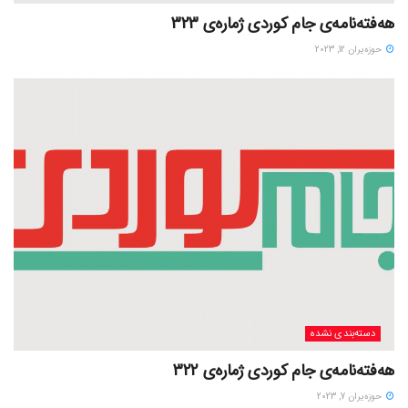
هەفتەنامەی جام کوردی ژمارەی 323
حوزه‌یران 12, 2023
دسته‌بندی نشده
هەفتەنامەی جام کوردی ژمارەی 322
حوزه‌یران 7, 2023