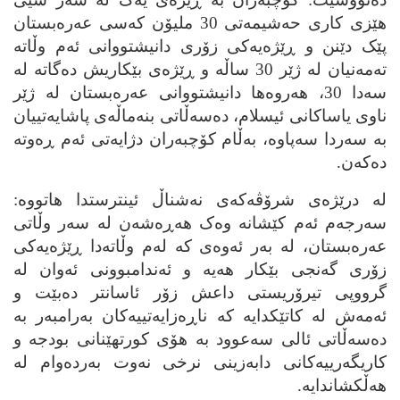
هێزی کاری حه‌شیمه‌تی 30 ملیۆن که‌سی عه‌ره‌بستان
پێک دێنن و ڕێژه‌یه‌کی زۆری دانیشتووانی ئه‌م وڵاته‌
ته‌مه‌نیان له‌ ژێر 30 ساڵه‌ و ڕێژه‌ی بێکاریش ده‌گاته‌ له‌
سه‌دا 30، هه‌روه‌ها دانیشتووانی عه‌ره‌بستان له‌ ژێر
ناوی یاساکانی ئیسلام، ده‌سه‌ڵاتی بنه‌ماڵه‌ی پاشایه‌تییان
به‌ سه‌ردا سه‌پاوه‌، به‌ڵام کۆچبه‌ران دژایه‌تی ئه‌م ڕه‌وته‌
ده‌که‌ن.
له‌ درێژه‌ی شرۆڤه‌که‌ی نه‌شناڵ ئینترستدا هاتووه‌:
سه‌رجه‌م ئه‌م کێشانه‌ وه‌ک هه‌ڕه‌شه‌ن له‌ سه‌ر وڵاتی
عه‌ره‌بستان، له‌ به‌ر ئه‌وه‌ی که‌ له‌م وڵاته‌دا ڕێژه‌یه‌کی
زۆری گه‌نجی بێکار هه‌یه‌ و ئه‌ندامبوونی ئه‌وان له‌
گرووپی تیرۆریستی داعش زۆر ئاسانتر ده‌بێت و
ئه‌مه‌ش له‌ کاتێکدایه‌ که‌ ناڕه‌زایه‌تییه‌کان به‌رامبه‌ر به‌
ده‌سه‌ڵاتی ئالی سه‌عوود به‌ هۆی کورتهێنانی بودجه‌ و
کاریگه‌رییه‌کانی دابه‌زینی نرخی نه‌وت به‌رده‌وام له‌
هه‌ڵکشاندایه‌.