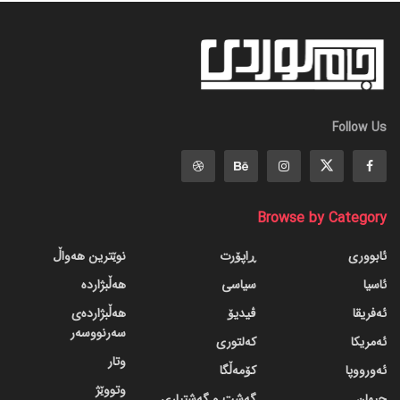
Follow Us
Browse by Category
ئابووری
ڕاپۆرت
نوێترین هەواڵ
ئاسیا
سیاسی
هەڵبژاردە
ئەفریقا
ڤیدیۆ
هەڵبژاردەی
سەرنووسەر
ئەمریکا
کەلتوری
وتار
ئەورووپا
کۆمەڵگا
وتووێژ
جیهان
گه‌شت و گه‌شتیاری