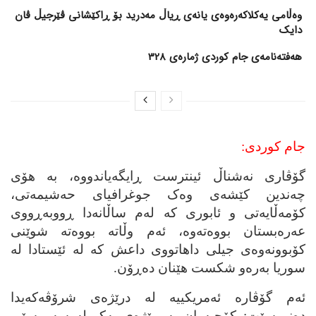
وەڵامی یەکلاکەرەوەی یانەی ڕیاڵ مەدرید بۆ ڕاکێشانی ڤێرجیڵ ڤان
دایک
هەفتەنامەی جام کوردی ژمارەی 328
جام کوردی:
گۆڤاری نه‌شناڵ ئینترست ڕایگه‌یاندووه‌، به‌ هۆی
چه‌ندین کێشه‌ی وه‌ک جوغرافیای حه‌شیمه‌تی،
کۆمه‌ڵایه‌تی و ئابوری که‌ له‌م ساڵانه‌دا ڕووبه‌ڕووی
عه‌ره‌بستان بووه‌ته‌وه‌، ئه‌م وڵاته‌ بووه‌ته‌ شوێنی
کۆبوونه‌وه‌ی جیلی داهاتووی داعش که‌ له‌ ئێستادا له‌
سوریا به‌ره‌و شکست هێنان ده‌ڕۆن.
ئه‌م گۆڤاره‌ ئه‌مریکییه‌ له‌ درێژه‌ی شرۆڤه‌که‌یدا
ده‌نووسێت: کۆچبه‌ران به‌ ڕێژه‌ی یه‌ک له‌ سه‌ر سێی