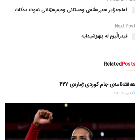
ئه‌لجه‌زایر هه‌ڕه‌شه‌ی وه‌ستانی وه‌به‌رهێنانی نه‌وت ده‌کات
Next Post
فیدراڵیزم له‌ بێهۆشیدایه‌
Related
Posts
دسته‌بندی نشده
هەفتەنامەی جام کوردی ژمارەی 427
ئایار 20, 2026