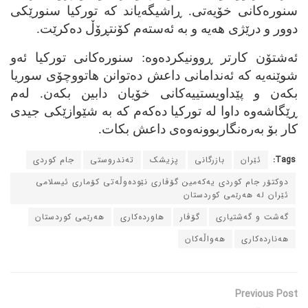
سنوره‌کانی خۆیه‌تی. ڕاشیگه‌یاند که‌ تورکیا سنورێکی
دوور و درێژی هه‌یه‌ و به‌ ئه‌سته‌م کۆنتڕۆڵ ده‌کرێت.
ئه‌شتۆن کارتر ڕوونیکرده‌وه‌: سنوره‌کانی تورکیا ئه‌و
شوێنه‌یه‌ که‌ ئه‌ندامانی داعش ده‌توانن هاتووچۆی سوریا
بکه‌ن و پێداویستییه‌کانی خۆیان دابین بکه‌ن. له‌م
ڕێگاشه‌وه‌ داوا له‌ تورکیا ده‌که‌م که‌ به‌ شێوازێکی جیدی
کار بۆ به‌ره‌نگاربوونه‌وه‌ی داعش بکات.
Tags:
ئێران
بازرگانی
پزیشک
ته‌ندروستی
جام کوردی
دوکتۆر جام کوردی یه‌که‌مین گۆڤاری نێوده‌وڵه‌تی کۆماری ئیسلامی
ئێران له‌ هه‌رێمی کوردستان
گه‌شت و گه‌شتیاری
گۆڤار
هاورده‌کاری
هه‌رێمی کوردستان
هه‌نارده‌کاری
هه‌واڵه‌کان
Previous Post