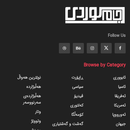
Follow Us
Browse by Category
ئابووری
ڕاپۆرت
نوێترین هەواڵ
ئاسیا
سیاسی
هەڵبژاردە
ئەفریقا
ڤیدیۆ
هەڵبژاردەی
سەرنووسەر
ئەمریکا
کەلتوری
وتار
ئەورووپا
کۆمەڵگا
وتووێژ
جیهان
گه‌شت و گه‌شتیاری