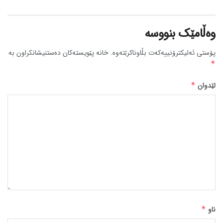
وەڵامێک بنووسە
پۆستی ئەلیکترۆنییەکەت بڵاوناکرێتەوە.
خانە پێویستەکان دەستنیشانکراون بە
*
لێدوان
*
ناو
*