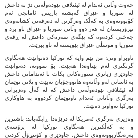
حه‌وت وڵاتی ئه‌ندام له‌ ئیئتلافی نێوده‌وڵه‌تی دژ به‌ داعش
له‌ سوریا و عێراق گه‌یشته‌ پاریس. ئامانجی ئه‌م
کۆبوونه‌وه‌ی به‌ که‌ڵک وه‌رگرتن له‌ ده‌رفه‌تی کشانه‌وه‌ی
تیرۆریستان له‌ هه‌ر دوو وڵاتی سوریا و عێراق ناو برد و
جه‌ختی کرده‌وه‌ که‌ پێگه‌ی سه‌ره‌کی داعش له‌ ڕقه‌ی
سوریا و موسڵی عێراق پێویسته‌ له‌ ناو ببرێت.
ناوبراو وتی: من پێم وایه‌ که‌ تورکیا ده‌توانێت هه‌نگاوی
گرنگتری له‌م پێناوه‌دا هه‌بێت. بۆ نموونه‌، ده‌توانێت
چاودێری زیاتری سنوره‌کانی بکات تا ئه‌ندامانی داعش
به‌ ئاسانی له‌و وڵاته‌وه‌ هاتووچۆیان نه‌بێت و پلانی نوێمان
له‌ ئیئتلافی نێوده‌وڵه‌تی داعش که‌ له‌ گه‌ڵ وه‌زیرانی
به‌رگری وڵاتانی ئه‌ندام تاوتوێمان کردووه‌ به‌ هاوکاری
تورکیا ته‌واوتر ده‌بێت.
وه‌زیری به‌رگری ئه‌مریکا له‌ درێژه‌دا ڕایگه‌یاند: باشترین
و به‌ که‌ڵکترین هه‌نگاوی تورکیا له‌ پرۆسه‌ی
به‌ره‌نگاربوونه‌وه‌ی داعش، چاودێری و کۆنتڕۆڵ کردنی