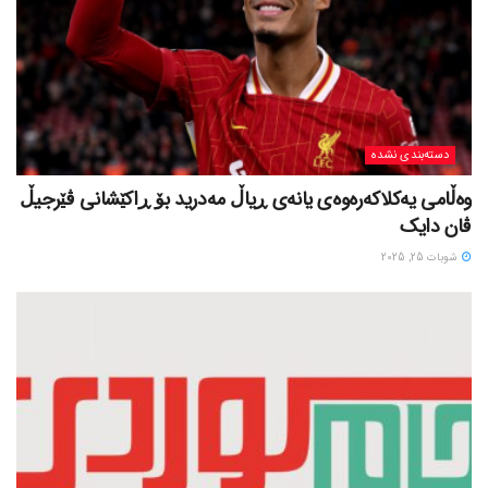
دسته‌بندی نشده
وەڵامی یەکلاکەرەوەی یانەی ڕیاڵ مەدرید بۆ ڕاکێشانی ڤێرجیڵ
ڤان دایک
شوبات 25, 2025