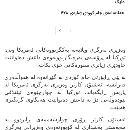
دایک
هەفتەنامەی جام کوردی ژمارەی 328
وه‌زیری به‌رگری ویلایه‌ته‌ یه‌کگرتووه‌کانی ئه‌مریکا وتی:
تورکیا له‌ پرۆسه‌ی به‌ره‌نگاربوونه‌وه‌ی داعش ده‌توانێت
چاودێری زیاتری سنوره‌کانی خۆی بکات.
به‌ پێی ڕاپۆرتی جام کوردی به‌ گێڕانه‌وه‌ له‌ هه‌واڵده‌ری
فه‌رانسه‌، ئه‌شتۆن کارتر وه‌زیری به‌رگری ئه‌مریکا له‌
پاریس ڕایگه‌یاند، تورکیا له‌ چوارچێوه‌ی ئیئتلافی
نێوده‌وڵه‌تی دژ به‌ داعش ده‌توانێت هه‌نگاوی گرنگتری
هه‌بێت.
ئه‌شتۆن کارتر ڕۆژی چوارشه‌ممه‌ی ڕابردوو به‌
مه‌به‌ستی به‌شداری له‌ کۆبوونه‌وه‌ی وه‌زیرانی به‌رگری