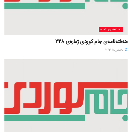
دسته‌بندی نشده
هەفتەنامەی جام کوردی ژمارەی 328
ته‌مموز 18, 2023