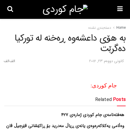
Home
دسته‌بندی نشده
به‌ هۆی داعشه‌وه‌ ڕه‌خنه‌ له‌ تورکیا
ده‌گرێت
كانونی دووه‌م 23, 2016
جام کوردی:
Related
Posts
هەفتەنامەی جام کوردی ژمارەی 427
وەڵامی یەکلاکەرەوەی یانەی ڕیاڵ مەدرید بۆ ڕاکێشانی ڤێرجیڵ ڤان