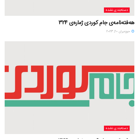
دسته‌بندی نشده
هەفتەنامەی جام کوردی ژمارەی 324
حوزه‌یران 20, 2023
دسته‌بندی نشده