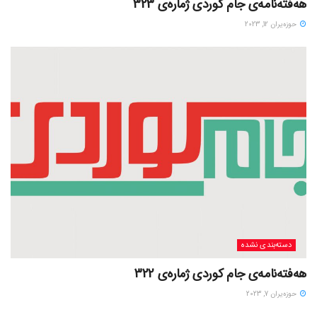
هەفتەنامەی جام کوردی ژمارەی 323
حوزه‌یران 12, 2023
دسته‌بندی نشده
هەفتەنامەی جام کوردی ژمارەی 322
حوزه‌یران 7, 2023