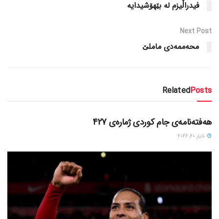
فیدراڵیزم له‌ بێهۆشیدایه‌
Next Post
محەممەدی ماملێ
Related
Posts
دسته‌بندی نشده
هەفتەنامەی جام کوردی ژمارەی 427
ئایار 20, 2026