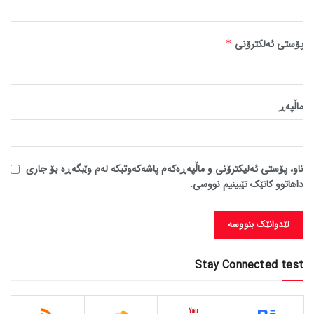
پۆستی ئەلکترۆنی
*
ماڵپه‌ڕ
ناو، پۆستی ئەلیکترۆنی و ماڵپەڕەکەم پاشەکەوتبکە لەم وێبگەڕە بۆ جاری
داهاتوو کاتێک تێبینیم نووسی.
Stay Connected test