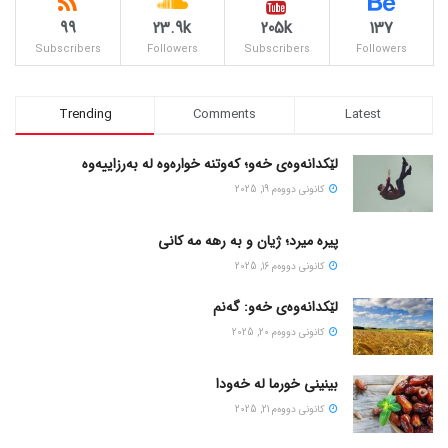
99
23.9k
205k
137
Subscribers
Followers
Subscribers
Followers
Trending
Comments
Latest
لێکدانەوەی خەو؛ کەوتنە خوارەوە لە بەرزاییەوە
كانونی دووه‌م 19, 2025
پیره میرد؛ ژیان و به رهه مه کانی
كانونی دووه‌م 16, 2025
لێکدانەوەی خەو: گەنم
كانونی دووه‌م 20, 2025
بینینی خورما لە خەودا
كانونی دووه‌م 21, 2025