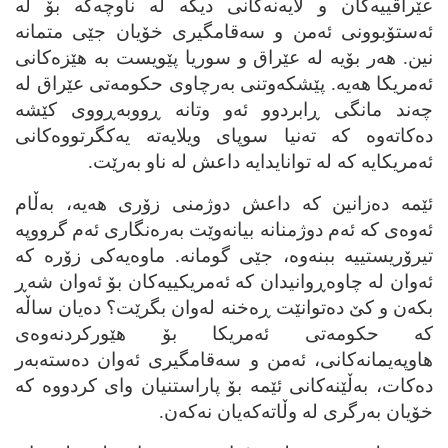
عێراقییه‌کان و لایه‌نه‌کانی دیکه‌ له‌ ناوچه‌که‌ بۆ له‌
ئه‌ستۆبوونی ئه‌من و سه‌قامگیری خۆیان جێی متمانه‌
نین. هه‌ر بۆیه‌ له‌ عێراق و سوریا پێویست به‌ هێزه‌کانی
ئه‌مریکا هه‌یه‌. پێشکه‌وتنی به‌رچاوی حکومه‌تی عێراق له‌
چه‌ند مانگی ڕابردوو ئه‌و وتانه‌ ڕووبه‌ڕووی کێشه‌
ده‌کاته‌وه‌ که‌ ته‌نیا سوپای ویلایه‌ته‌ یه‌کگرتووه‌کانی
ئه‌مریکایه‌ که‌ له‌ توانایدایه‌ داعش له‌ ناو به‌رێت.
ئێمه‌ ده‌زانین که‌ داعش دوژمنی زۆری هه‌یه‌، به‌ڵام
ئه‌وه‌ی که‌ ئه‌م دوژمنانه‌ بیانه‌وێت به‌ره‌نگاری ئه‌م گرووپه‌
تیرۆریستییه‌ ببنه‌وه‌، جێی گومانه‌. ماوه‌یه‌کی زۆره‌ که‌
ئه‌وان له‌ چاوه‌ڕوانیدان که‌ ئه‌مریکییه‌کان بۆ ئه‌وان شه‌ڕ
بکه‌ن و کێ ده‌توانێت ڕه‌خنه‌ له‌وان بگرێت؟ ده‌یان ساڵه‌
که‌ حکومه‌تی ئه‌مریکا بۆ هێورکردنه‌وه‌ی
هاوپه‌یمانه‌کانی، ئه‌من و سه‌قامگیری ئه‌وان ده‌سته‌به‌ر
ده‌کات، به‌ڵێنه‌کانی ئێمه‌ بۆ پاراستنیان وای کردووه‌ که‌
خۆیان به‌رگری له‌ وڵاته‌که‌یان نه‌که‌ن.