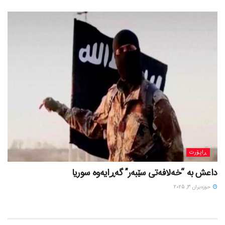
ڕاپۆرت
داعش بە “خەلافەتی سێبەر” گەڕایەوە سوریا
حوزه‌یران 3, 2025