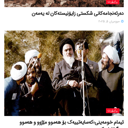
ڕاپۆرت
دەرئەنجامەکانی شکستی زایۆنیستەکان لە یەمەن
حوزه‌یران 5, 2025
ڕاپۆرت
ئیمام خومەینی؛کەسایەتییەک بۆ هەموو مێژوو و هەموو