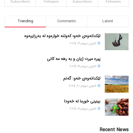
Subscribers
Followers
Subscribers
Followers
Trending
Comments
Latest
لێکدانەوەی خەو؛ کەوتنە خوارەوە لە بەرزاییەوە
كانونی دووه‌م 19, 2025
پیره میرد؛ ژیان و به رهه مه کانی
كانونی دووه‌م 16, 2025
لێکدانەوەی خەو: گەنم
كانونی دووه‌م 20, 2025
بینینی خورما لە خەودا
كانونی دووه‌م 21, 2025
Recent News