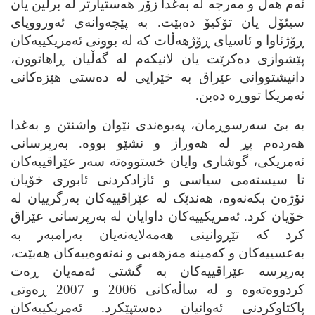
ئه‌م هه‌ل و مه‌رجه‌ له‌ به‌غدا زۆر هه‌ستیارتر له‌ برلین یان
سیئۆل یان تۆکیۆ ده‌بێت. به‌ پێچه‌وانه‌ی ئه‌ورووپای
ڕۆژئاوا و ئاسیای ڕۆژهه‌ڵات که‌ له‌ بوونی ئه‌مریکییه‌کان
پێشوازی ده‌کرێت یان لانیکه‌م له‌ گه‌ڵیان ڕاهاتوون،
دانیشتووانی عێراق به‌ خێرایی له‌ ده‌ستی هێزه‌کانی
ئه‌مریکا تووڕه‌ ده‌بن.
به‌ بێ سه‌رسوڕمان، په‌یوه‌ندی نێوان واشنتن و به‌غدا
هه‌رده‌م پڕ له‌ هه‌وراز و نشێو بووه‌. به‌رپرسانی
ئه‌مریکی، گوشاری وایان خستووه‌ته‌ سه‌ر عێراقییه‌کان
تا سیسته‌می سیاسی و ئازادکردنی ئابوری خۆیان
نۆژه‌ن بکه‌نه‌وه‌، هه‌ندێک له‌ عێراقییه‌کان به‌رگرییان له‌
خۆیان کرد. ئه‌مریکییه‌کان داوایان له‌ به‌رپرسانی عێراق
کرد که‌ تێڕوانینی هه‌مه‌لایه‌نه‌یان به‌رامبه‌ر به‌
به‌عسییه‌کان و که‌مینه‌ مه‌زهه‌بی و نه‌ته‌وه‌ییه‌کان هه‌بێت،
به‌رپرسه‌ عێراقییه‌کان به‌ گشتی ئه‌مه‌یان ڕه‌ت
کردووه‌ته‌وه‌ و له‌ ساڵه‌کانی 2006 و 2007 ڕه‌وتی
پاکتاوکردنی ئه‌وانیان ده‌ستپێکرد. ئه‌مریکییه‌کان