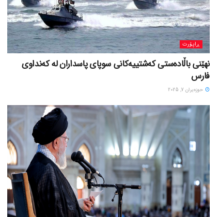
ڕاپۆرت
نهێنی باڵادەستی کەشتییەکانی سوپای پاسداران لە کەنداوی
فارس
حوزه‌یران 7, 2025