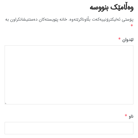
وەڵامێک بنووسە
پۆستی ئەلیکترۆنییەکەت بڵاوناکرێتەوە.
خانە پێویستەکان دەستنیشانکراون بە
*
لێدوان
*
ناو
*