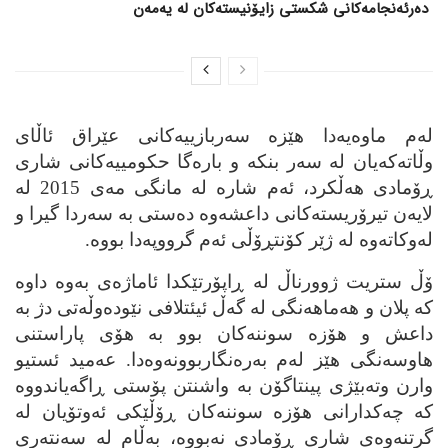
دەرئەنجامەکانی شکستی زایۆنیستەکان لە یەمەن
له‌م ماوه‌یه‌دا هێزه‌ سه‌ربازییه‌کانی عێراق ئاڵای
وڵاته‌که‌یان له‌ سه‌ر بنکه‌ و باره‌گا حکومییه‌کانی شاری
ڕۆمادی هه‌ڵکرد، ئه‌م شاره‌ له‌ مانگی مه‌ی 2015 له‌
لایه‌ن تیرۆریسته‌کانی داعشه‌وه‌ ده‌ستی به‌ سه‌ردا گیرا و
له‌وکاته‌وه‌ له‌ ژێر کۆنتڕۆڵی ئه‌م گرووپه‌دا بووه‌.
ۆڵ ستریت ژوورناڵ له‌ ڕاپۆرتێکدا ئاماژه‌ی به‌وه‌ داوه‌
که‌ پلان و هه‌ماهه‌نگی له‌ گه‌ڵ ئیئتلافی نێوده‌وڵه‌تی دژ به‌
داعش و هۆزه‌ سوننه‌کان بوو به‌ هۆی پاراستنی
هاوسه‌نگی هێز له‌م به‌ره‌نگاربوونه‌وه‌دا. عه‌مید ئستیو
وارن وته‌بێژی پینتاگۆن به‌ واشنتن پۆستی ڕاگه‌یاندووه‌
که‌ چه‌کدارانی هۆزه‌ سوننه‌کان ڕۆڵێکی ئه‌وتۆیان له‌
گرتنه‌وه‌ی شاری ڕۆمادی نه‌بووه‌، به‌ڵام له‌ سه‌نته‌ری