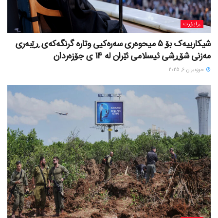
ڕاپۆرت
شیکارییەک بۆ 5 میحوەری سەرەکیی وتارە گرنگەکەی ڕێبەری
مەزنی شۆڕشی ئیسلامی ئێران لە 14 ی جۆزەردان
حوزه‌یران 6, 2025