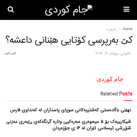
Home
ڕاپۆرت
کێ به‌رپرسی کۆتایی هێنانی داعشه‌؟
كانونی دووه‌م 21, 2016
جام کوردی:
Related
Posts
نهێنی باڵادەستی کەشتییەکانی سوپای پاسداران لە کەنداوی فارس
شیکارییەک بۆ 5 میحوەری سەرەکیی وتارە گرنگەکەی ڕێبەری مەزنی
شۆڕشی ئیسلامی ئێران لە 14 ی جۆزەردان