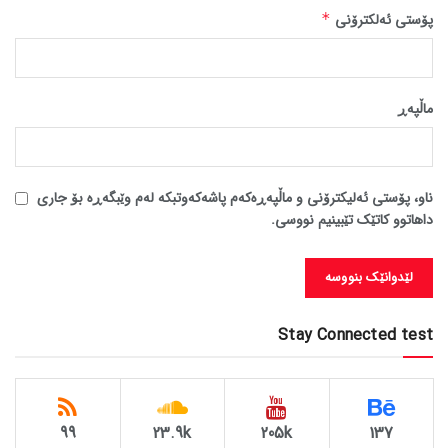
پۆستی ئەلکترۆنی
*
ماڵپه‌ڕ
ناو، پۆستی ئەلیکترۆنی و ماڵپەڕەکەم پاشەکەوتبکە لەم وێبگەڕە بۆ جاری
داهاتوو کاتێک تێبینیم نووسی.
Stay Connected test
99
23.9k
205k
137