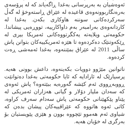
ئه‌وه‌شیان به‌ به‌رپرسانی به‌غدا ڕاگه‌یاند که‌ له‌ پرۆسه‌ی
به‌ره‌نگاربوونه‌وه‌ی قاعیده‌ له‌ عێراق ڕاسته‌وخۆ له‌ گه‌ڵ
سه‌رکرده‌کانی سوننه‌ هاوکاری بکه‌ن. به‌غدا له‌
کاردانه‌وه‌ی به‌رامبه‌ر به‌م داواکارییه‌، تووڕه‌یی پیشاندا.
حکومه‌تی ویلایه‌ته‌ یه‌کگرتووه‌کانی ئه‌مریکا بیری له‌
ڕێکه‌وتنێک ده‌کرده‌وه‌ تا هێزه‌ ئه‌مریکییه‌کان بتوانن پاش
ساڵی 2011 له‌ عێراق بمێننه‌وه‌، به‌غدا ئه‌مه‌شی ڕه‌ت
کرده‌وه‌.
ناتوانین مێژوو دووپات بکه‌ینه‌وه‌، داعش بوونی هه‌یه‌.
پرسیارێک له‌ ئارادایه‌ که‌ ئایا حکومه‌تی به‌غدا ده‌توانێت
ڕووبه‌ڕووی ئه‌م کێشه‌ گه‌وره‌یه‌ ببێته‌وه‌؟ پاش ئه‌وه‌ی
که‌ سه‌دان ملیار دۆلار و گیانی هه‌زاران ئه‌مریکی له‌
پێناو پێکهێنانی حکومه‌تی پاش سه‌دام سه‌رف کراوه‌،
کاتی ئه‌وه‌ هاتووه‌ که‌ عێراقییه‌کان پیشان بده‌ن که‌
شیاوی ئه‌م هه‌موو تێچووه‌ بوون و هێزی پێویستیان بۆ
به‌رگری له‌ خۆیان هه‌یه‌.