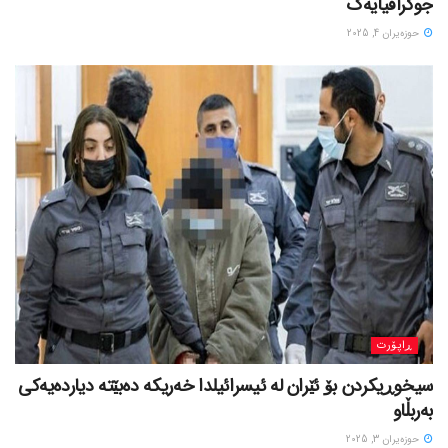
جوگرافیایەک
حوزه‌یران 4, 2025
ڕاپۆرت
سیخوڕیکردن بۆ ئێران لە ئیسرائیلدا خەریکە دەبێتە دیاردەیەکی
بەربڵاو
حوزه‌یران 3, 2025