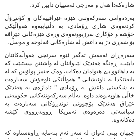
شاره‌که‌دا هه‌ل و مه‌رجی ئه‌منییان دابین کرد.
به‌رده‌وامی سه‌رکه‌وتنی هێزه‌ عێراقییه‌کان و کۆنتڕۆڵ
کردنه‌وه‌ی شاری ڕۆمادی، به‌ دڵنیاییه‌وه‌ هه‌واڵێکی
خۆشه‌ و هۆکاری به‌رزبوونه‌وه‌ی وره‌ی هێزه‌کانی عێراقه‌
بۆ شه‌ڕی دژ به‌ داعش له‌ شاره‌کانی فه‌لوجه‌ و موسڵ.
سه‌ره‌ڕای ئه‌مه‌ش ئه‌گه‌ر ئێوه‌ سرنجی هه‌واڵه‌کانتان
دابێت، ڕه‌نگه‌ هه‌ندێک لێدوانتان له‌ واشنتن بیستبێت که‌
به‌ داهاتوو بێ هیوامان ده‌کات، وه‌ک جێمز پولۆس که‌ له‌
بابه‌تێکدا به‌ ناونیشانی ” هه‌واڵێکی ناوخۆش سه‌باره‌ت
به‌ شکستی داعش له‌ ڕۆمادی ” ئاماژه‌ی به‌ هه‌ندێک
خاڵی هاوپه‌یوه‌ند داوه‌. به‌ڵام سه‌رکه‌وتنه‌کانی حکومه‌تی
عێراق هه‌ندێک بۆچوونی توندڕۆکانی سه‌باره‌ت به‌
سیاسه‌تی ده‌ره‌وه‌ی ئه‌مریکا ڕووبه‌ڕووی کێشه‌
ده‌کاته‌وه‌.
جیهان بینی ئه‌وان له‌ سه‌ر ئه‌م بنه‌مایه‌ ڕاوه‌ستاوه‌ که‌