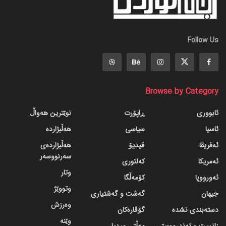
Follow Us
Browse by Category
ئابووری
ڕاپۆرت
نوێترین هەواڵ
ئاسیا
سیاسی
هەڵبژاردە
ئەفریقا
ڤیدیۆ
هەڵبژاردەی
سەرنووسەر
ئەمریکا
کەلتوری
وتار
ئەورووپا
کۆمەڵگا
وتووێژ
جیهان
گه‌شت و گه‌شتیاری
وەرزش
دسته‌بندی نشده
گۆڤاره‌کان
وێنە
زانست و تەندرووستی
مەڵتی میدیا