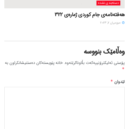
دسته‌بندی نشده
هەفتەنامەی جام کوردی ژمارەی 322
حوزه‌یران 7, 2023
وەڵامێک بنووسە
پۆستی ئەلیکترۆنییەکەت بڵاوناکرێتەوە.
خانە پێویستەکان دەستنیشانکراون بە
*
لێدوان
*