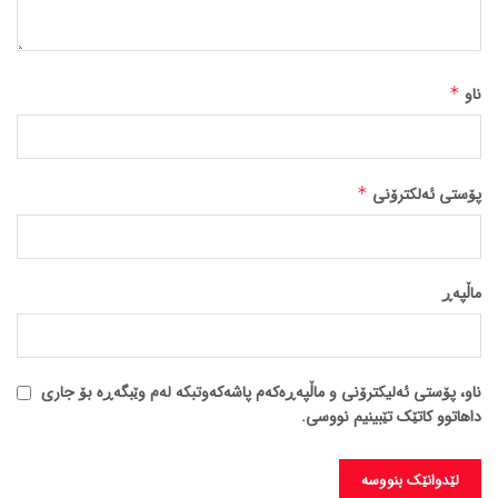
ناو
*
پۆستی ئەلکترۆنی
*
ماڵپه‌ڕ
ناو، پۆستی ئەلیکترۆنی و ماڵپەڕەکەم پاشەکەوتبکە لەم وێبگەڕە بۆ جاری
داهاتوو کاتێک تێبینیم نووسی.