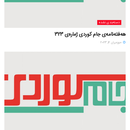
دسته‌بندی نشده
هەفتەنامەی جام کوردی ژمارەی 323
حوزه‌یران 12, 2023