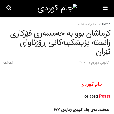
Home
دسته‌بندی نشده
کرماشان بوو به‌ جه‌مسه‌ری فێرکاری
زانسته‌ پزیشکییه‌کانی ڕۆژئاوای
ئێران
كانونی دووه‌م 19, 2016
جام کوردی:
Related
Posts
هەفتەنامەی جام کوردی ژمارەی 427