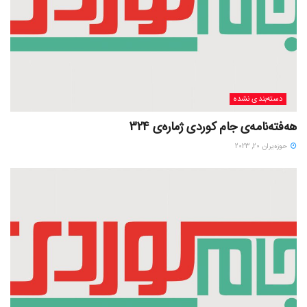
دسته‌بندی نشده
هەفتەنامەی جام کوردی ژمارەی 324
حوزه‌یران 20, 2023