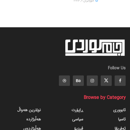
حوزه‌یران 9, 2026
Follow Us
Browse by Category
ئابووری
ڕاپۆرت
نوێترین هەواڵ
ئاسیا
سیاسی
هەڵبژاردە
ئەفریقا
ڤیدیۆ
هەڵبژاردەی