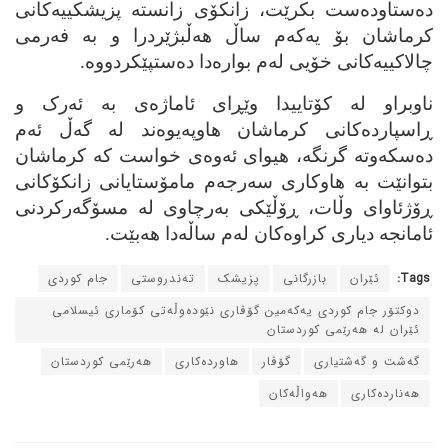
ده‌ستاوده‌ست بکرێت، زانکۆی زانسته‌ پزیشکییه‌کانی
کرماشان بۆ یه‌که‌م ساڵ هه‌ڵبژێردرا و به‌ فه‌رمی
چالاکییه‌کانی خۆیی له‌م بواره‌دا ده‌ستپێکردووه‌.
ناوبراو له‌ کۆتاییدا وێڕای ئاماژه‌ی به‌ ئه‌رک و
ڕاسپارده‌کانی کرماشان هاوپه‌یوه‌ند له‌ گه‌ڵ ئه‌م
ده‌سکه‌وته‌ گرنگه‌، هیوای ئه‌وه‌ی خواست که‌ کرماشان
بتوانێت به‌ هاوکاری سه‌رجه‌م مامۆستایانی زانکۆکانی
ڕۆژئاوای وڵات، ڕۆڵێکی به‌رچاوی له‌ مسۆگه‌رکردنی
ئامانجه‌ دیاری کراوه‌کان له‌م ساڵه‌دا هه‌بێت.
Tags:
ئێران
بازرگانی
پزیشک
ته‌ندروستی
جام کوردی
دوکتۆر جام کوردی یه‌که‌مین گۆڤاری نێوده‌وڵه‌تی کۆماری ئیسلامی
ئێران له‌ هه‌رێمی کوردستان
گه‌شت و گه‌شتیاری
گۆڤار
هاورده‌کاری
هه‌رێمی کوردستان
هه‌نارده‌کاری
هه‌واڵه‌کان