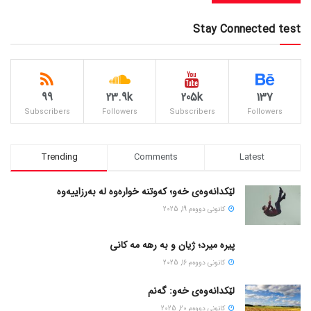
Stay Connected test
99
23.9k
205k
137
Subscribers
Followers
Subscribers
Followers
Trending
Comments
Latest
لێکدانەوەی خەو؛ کەوتنە خوارەوە لە بەرزاییەوە
كانونی دووه‌م 19, 2025
پیره میرد؛ ژیان و به رهه مه کانی
كانونی دووه‌م 16, 2025
لێکدانەوەی خەو: گەنم
كانونی دووه‌م 20, 2025