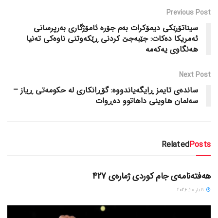
Previous Post
سیناتۆرێکی دیمۆکرات به‌م جۆره‌ ئامۆژگاری به‌رپرسانی
ئه‌مریکا ده‌کات: جێبه‌جێ کردنی ڕێکه‌وتنی ناوه‌کی ته‌نیا
هه‌نگاوی یه‌که‌مه‌
Next Post
سانده‌ی تایمز ڕایگه‌یاندووه‌: گۆڕانکاری له‌ حکومه‌تی ڕیاز –
سه‌لمان هاوینی داهاتوو ده‌ڕوات
Related
Posts
دسته‌بندی نشده
هەفتەنامەی جام کوردی ژمارەی 427
ئایار 20, 2026