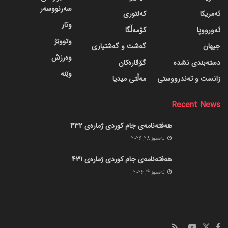
سەرنووسەر
ئەمریکا
کەلتوری
وتار
ئەورووپا
کۆمەڵگا
وتووێژ
جیهان
گه‌شت و گه‌شتیاری
وەرزش
دسته‌بندی نشده
گۆڤاره‌کان
وێنە
زانست و تەندرووستی
مەڵتی میدیا
Recent News
هەفتەنامەی جام کوردی ژمارەی 432
ته‌مموز 28, 2026
هەفتەنامەی جام کوردی ژمارەی 431
ته‌مموز 14, 2026