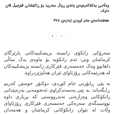
وەڵامی یەکلاکەرەوەی یانەی ڕیاڵ مەدرید بۆ ڕاکێشانی ڤێرجیڵ ڤان
دایک
هەفتەنامەی جام کوردی ژمارەی 328
سه‌رۆکی زانکۆی زانسته‌ پزیشکییه‌کانی پارێزگای
کرماشان وتی: ئه‌م زانکۆیه‌ بۆ ماوه‌ی یه‌ک ساڵی
داهاتوو وه‌ک جه‌مسه‌ری فێرکاری زانسته‌ پزیشکییه‌کان
له‌ هه‌رێمه‌کانی ڕۆژئاوای ئێران هه‌ڵبژێردراوه‌.
به‌ پێی ڕاپۆرتی جام کوردی، دوکتۆر حوسێن که‌ریم
ڕایگه‌یاند: به‌ پێی په‌سه‌ندکراوی ئه‌نجومه‌نی په‌ره‌پێدانی
زانکۆکانی وه‌زاره‌تی ته‌ندرووستی که‌ بڕیاری داوه‌
نووسینگه‌ی سه‌ره‌کی جه‌مسه‌ری فێرکاری ڕۆژئاوای
وڵات له‌ نێوان زانکۆکانی کرماشان و هه‌مه‌دان