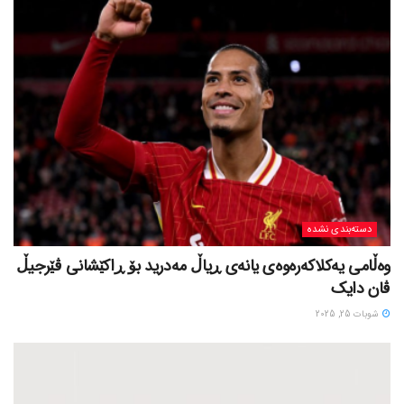
دسته‌بندی نشده
وەڵامی یەکلاکەرەوەی یانەی ڕیاڵ مەدرید بۆ ڕاکێشانی ڤێرجیڵ
ڤان دایک
شوبات 25, 2025