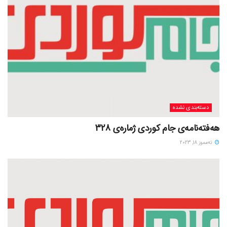
دسته‌بندی نشده
هەفتەنامەی جام کوردی ژمارەی 328
ته‌مموز 18, 2023