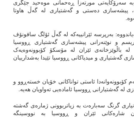
ه‌ سه‌رۆکایه‌تی مورته‌زا ڕه‌حمانی موه‌حید جێگری
، پیشه‌سازی ده‌ستی و گه‌شتیاری له‌ گه‌ڵ هاوتا
ه‌.
ه‌یاندووه‌: به‌رپرسه‌ ئێرانییه‌که‌ له‌ گه‌ڵ ئۆلگ سافونۆف
م و نوێنه‌رانی پیشه‌سازی گه‌شتیاری ڕووسیا
ا له‌ باڵوێزخانه‌ی ئێران له‌ مۆسکۆ کۆبوونه‌وه‌یه‌ک
وێنه‌ری پیشه‌سازی گه‌شتیاری و میدیاکانی ڕووسیا تێیدا به‌شدارییان
م کۆبوونه‌وانه‌دا ئاستی تواناکانی خۆیان خسته‌ڕوو و
زی له‌ گه‌شتیارانی ڕووسیا ئاماده‌یی ته‌واویان هه‌یه‌.
زانیاری گرنگ سه‌باره‌ت به‌ زیاتربوونی ژماره‌ی گه‌شته‌
وان شاره‌کانی ئێران و ڕووسیا به‌ نووسینگه‌