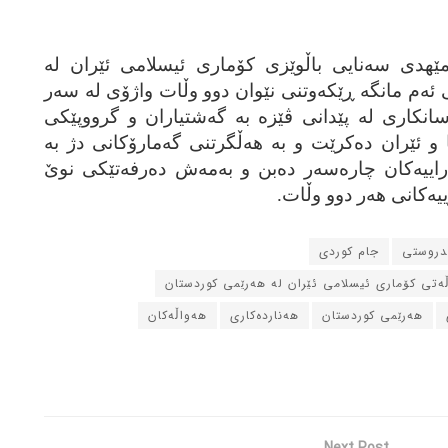
ه‌، مێهدی سه‌نایی باڵوێزی کۆماری ئیسلامی ئێران له‌
ی ئه‌م مانگه‌ ڕێکه‌وتنی نێوان دوو وڵات واژۆی له‌ سه‌ر
سانکاری له‌ پێدانی ڤێزه‌ به‌ گه‌شتیاران و گرووپێکی
و ئێران ده‌کرێت و به‌ هه‌ڵگرتنی گه‌مارۆکانی دژ به‌
اییه‌کان چاره‌سه‌ر ده‌بن و به‌مه‌ش ده‌رفه‌تێکی نوێ
رییه‌کانی هه‌ر دوو وڵات.
ندروستی
جام کوردی
ڵه‌تی کۆماری ئیسلامی ئێران له‌ هه‌رێمی کوردستان
هه‌رێمی کوردستان
هه‌نارده‌کاری
هه‌واڵه‌کان
Next Post