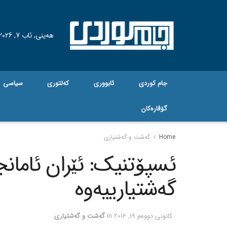
هه‌ینی, ئاب 7, 2026
جام کوردی
ئابووری
کەلتوری
سیاسی
گۆڤاره‌کان
Home
گه‌شت و گه‌شتیاری
ئسپۆتنیک: ئێران ئامانج
گه‌شتیارییه‌وه‌
كانونی دووه‌م 19, 2016
in
گه‌شت و گه‌شتیاری