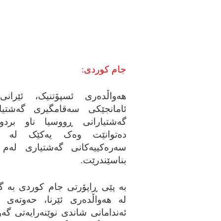
جام کوردی:
هه‌واڵده‌ری ئسپۆتنیک، ئێران
ئامانجێکی سه‌قامگیری گه‌شتی
گه‌شتیارانی ڕووسیا ناو بردوو
ده‌توانێت وه‌ک یه‌کێک له‌ ئا
سه‌ره‌کییه‌کانی گه‌شتیاری له‌م و
بناسێندرێت.
به‌ پێی ڕاپۆرتی جام کوردی به‌ گێڕ
له‌ هه‌واڵده‌ری ئێرنا، حه‌وته‌ی 
ئه‌ندامانی شاندی نوێنه‌رایه‌تی گه‌و