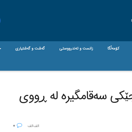
کۆمەڵگا
زانست و تەندرووستی
گه‌شت و گه‌شتیاری
ج
ێکی سه‌قامگیره‌ له‌ ڕووی
0