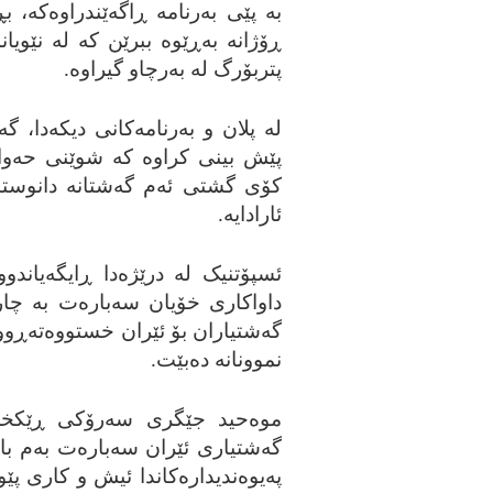
به‌ پێی به‌رنامه‌ ڕاگه‌ێندراوه‌که‌،
ڕۆژانه‌ به‌ڕێوه‌ ببرێن که‌ له‌ ن
پتربۆرگ له‌ به‌رچاو گیراوه‌.
له‌ پلان و به‌رنامه‌کانی دیکه‌دا، 
پێش بینی کراوه‌ که‌ شوێنی حه‌وانه
کۆی گشتی ئه‌م گه‌شتانه‌ دانوستانی 
ئارادایه‌.
ئسپۆتنیک له‌ درێژه‌دا ڕایگه‌یاندو
داواکاری خۆیان سه‌باره‌ت به‌ چا
گه‌شتیاران بۆ ئێران خستووه‌ته‌ڕوو ک
نموونانه‌ ده‌بێت.
موه‌حید جێگری سه‌رۆکی ڕێکخرا
گه‌شتیاری ئێران سه‌باره‌ت به‌م بابه
په‌یوه‌ندیداره‌کاندا ئیش و کاری پێو