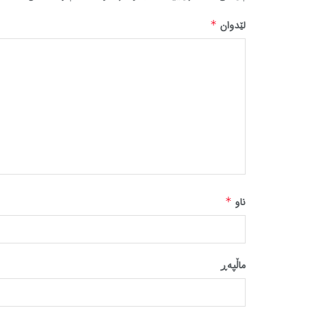
لێدوان
*
ناو
*
ماڵپه‌ڕ