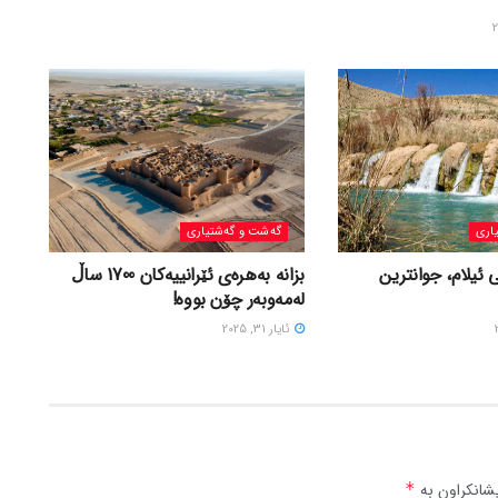
اری
گه‌شت و گه‌شتیاری
 ئیلام، جوانترین
بزانه بەهرەی ئێرانییەکان 1700 ساڵ
لەمەوبەر چۆن بووه!
ئایار 31, 2025
شانکراون بە
*