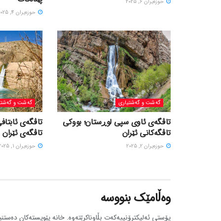
حوزه‌یران 6, 2025
حوزه‌یران 4, 2025
گه‌شت و گه‌شتیاری
گه‌شت و گه‌شتی
تاڤگەی ئاوی سپی لوڕستان؛ بووکی
تاڤگەی ئابتافی
تاڤگەکانی ئێران
تاڤگەی ئێران
حوزه‌یران 2, 2025
حوزه‌یران 1, 2025
وەڵامێک بنووسە
پۆستی ئەلیکترۆنییەکەت بڵاوناکرێتەوە.
خانە پێویستەکان دەستنی