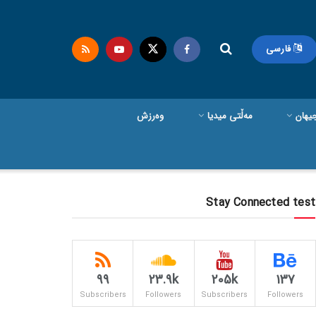
فارسی
یهان
مەڵتی میدیا
وەرزش
Stay Connected test
99
23.9k
205k
137
Subscribers
Followers
Subscribers
Followers