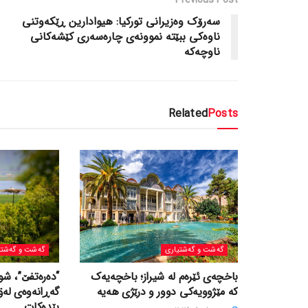
سه‌رۆک وه‌زیرانی تورکیا: هیوادارین ڕێکه‌وتنی
ناوه‌کی ببێته‌ نموونه‌ی چاره‌سه‌ری کێشه‌کانی
ناوچه‌که‌
Related
Posts
گه‌شت و گه‌شتیاری
گه‌شت و گه‌شتی
باخچەی ئێرەم لە شیراز؛ باخچەیەک
“دەرەتفێ”، شو
کە مێژوویەکی دوور و درێژی هەیە
گەڕانەوەی لە
پێدەکات