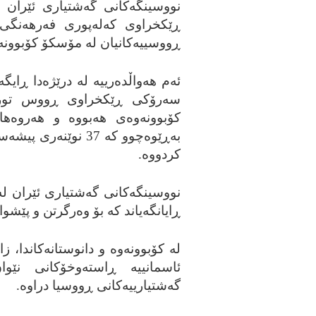
نووسینگه‌کانی گه‌شتیاری ئێران ب
ڕێکخراوی که‌له‌پوری فه‌رهه‌نگی
ڕووسییه‌کانیان له‌ مۆسکۆ کۆبوونه‌و
ئه‌م هه‌واڵده‌رییه‌ له‌ درێژه‌دا ڕایگ
سه‌رۆکی ڕێکخراوی ڕووس توریس
کۆبوونه‌وه‌ی هه‌بووه‌ و هه‌روه‌ه
به‌ڕێوه‌چوو که‌ 37 ن
کردووه‌.
نووسینگه‌کانی گه‌شتیاری ئێران له‌
ڕایانگه‌یاند که‌ بۆ وه‌رگرتن و پێشوا
له‌ کۆبوونه‌وه‌ و دانوستانه‌کاندا، 
ئاسمانییه‌ ڕاسته‌وخۆکانی نێ
گه‌شتیارییه‌کانی ڕووسیا دراوه‌.