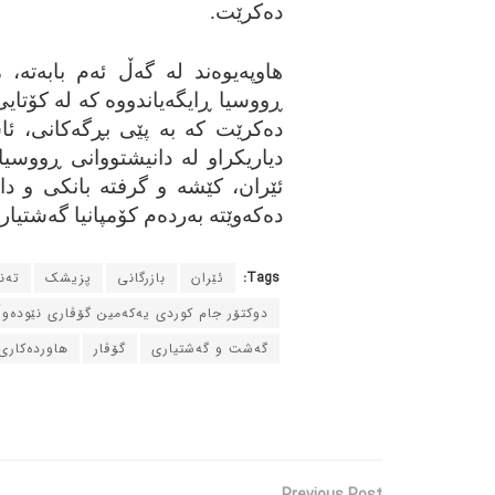
ده‌کرێت.
هاوپه‌یوه‌ند له‌ گه‌ڵ ئه‌م بابه‌ت
ڕووسیا ڕایگه‌یاندووه‌ که‌ له‌ کۆتای
ده‌کرێت که‌ به‌ پێی بڕگه‌کانی، ئا
دیاریکراو له‌ دانیشتووانی ڕووسیا 
ئێران، کێشه‌ و گرفته‌ بانکی و دار
ده‌که‌وێته‌ به‌رده‌م کۆمپانیا گه‌شتیا
Tags:
ئێران
بازرگانی
پزیشک
ته‌
دوکتۆر جام کوردی یه‌که‌مین گۆڤاری نێوده‌و
گه‌شت و گه‌شتیاری
گۆڤار
هاورده‌کاری
Previous Post