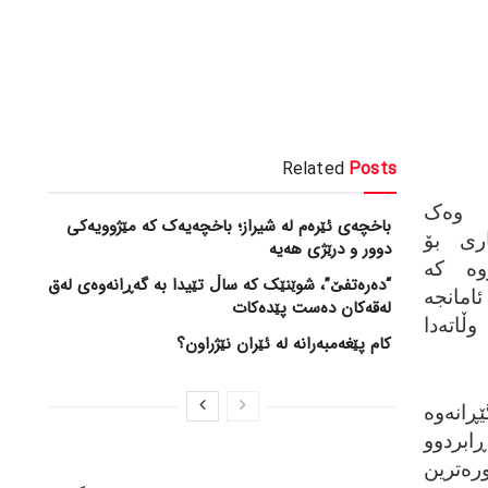
Related
Posts
ی وه‌ک
باخچەی ئێرەم لە شیراز؛ باخچەیەک کە مێژوویەکی
اری بۆ
دوور و درێژی هەیە
ه‌ که‌
“دەرەتفێ”، شوێنێک کە ساڵ تێیدا بە گەڕانەوەی لەق
مانجه‌
لەقەکان دەست پێدەکات
ڵاته‌دا
کام پێغەمبەرانە لە ئێران نێژراون؟
انه‌وه‌
ڕابردوو
ره‌ترین