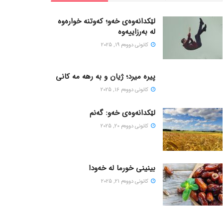
لێکدانەوەی خەو؛ کەوتنە خوارەوە
لە بەرزاییەوە
كانونی دووه‌م 19, 2025
پیره میرد؛ ژیان و به رهه مه کانی
كانونی دووه‌م 16, 2025
لێکدانەوەی خەو: گەنم
كانونی دووه‌م 20, 2025
بینینی خورما لە خەودا
كانونی دووه‌م 21, 2025