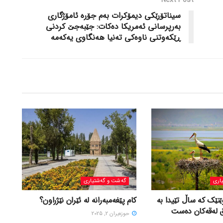
سیناتۆرێکی دیمۆکرات به‌م جۆره‌ ئامۆژگاری
به‌رپرسانی ئه‌مریکا ده‌کات: جێبه‌جێ کردنی
ڕێکه‌وتنی ناوه‌کی ته‌نیا هه‌نگاوی یه‌که‌مه‌
اری
گه‌شت و گه‌شتیاری
ێنێک کە ساڵ تێیدا بە
کام پێغەمبەرانە لە ئێران نێژراون؟
ق لەقەکان دەست
حوزه‌یران 2, 2025