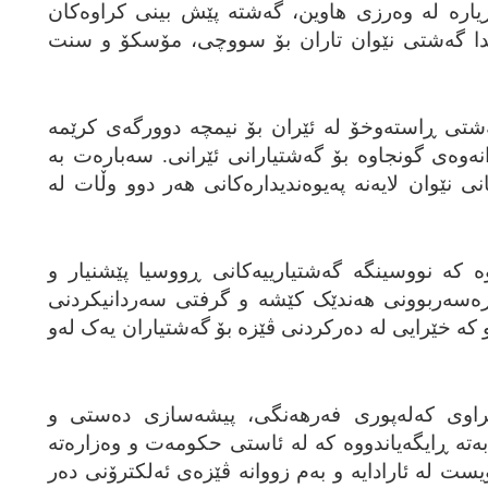
 بڕیاره‌ له‌ وه‌رزی هاوین، گه‌شته‌ پێش بینی کراوه‌کان
ێویاندا گه‌شتی نێوان تاران بۆ سووچی، مۆسکۆ و سنت
گه‌شتی ڕاسته‌وخۆ له‌ ئێران بۆ نیمچه‌ دوورگه‌ی کرێمه‌
‌وه‌ی گونجاوه‌ بۆ گه‌شتیارانی ئێرانی. سه‌باره‌ت به‌
نێوان لایه‌نه‌ په‌یوه‌ندیداره‌کانی هه‌ر دوو وڵات له‌
وه‌ که‌ نووسینگه‌ گه‌شتیارییه‌کانی ڕووسیا پێشنیار و
ره‌سه‌ربوونی هه‌ندێک کێشه‌ و گرفتی سه‌ردانیکردنی
ه‌ خێرایی له‌ ده‌رکردنی ڤێزه‌ بۆ گه‌شتیاران یه‌ک له‌و
وی که‌له‌پوری فه‌رهه‌نگی، پیشه‌سازی ده‌ستی و
‌ته‌ ڕایگه‌یاندووه‌ که‌ له‌ ئاستی حکومه‌ت و وه‌زاره‌ته‌
یست له‌ ئارادایه‌ و به‌م زووانه‌ ڤێزه‌ی ئه‌لکترۆنی ده‌ر