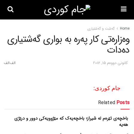
Home
گه‌شت و گه‌شتیاری
وه‌زاره‌تی کار په‌ره‌ به‌ بواری گه‌شتیاری
ده‌دات
كانونی دووه‌م 15, 2016
جام کوردی:
Related
Posts
باخچەی ئێرەم لە شیراز؛ باخچەیەک کە مێژوویەکی دوور و درێژی
هەیە