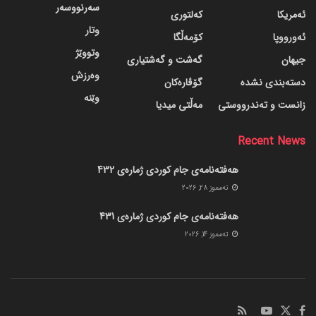
سەرنووسەر
ئەمریکا
کەلتوری
وتار
ئەورووپا
کۆمەڵگا
وتووێژ
جیهان
گه‌شت و گه‌شتیاری
وەرزش
دسته‌بندی نشده
گۆڤاره‌کان
وێنە
زانست و تەندرووستی
مەڵتی میدیا
Recent News
هەفتەنامەی جام کوردی ژمارەی 432
ته‌مموز 28, 2026
هەفتەنامەی جام کوردی ژمارەی 431
ته‌مموز 14, 2026