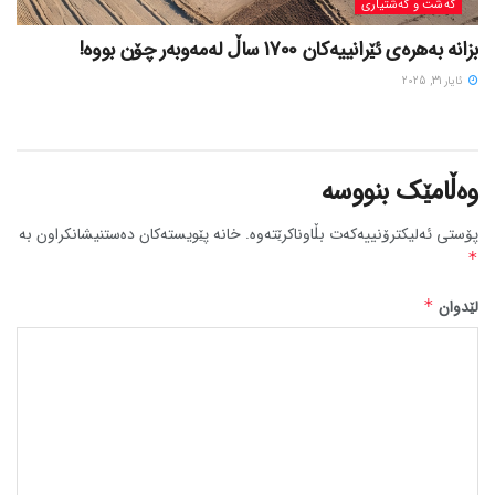
گه‌شت و گه‌شتیاری
بزانه بەهرەی ئێرانییەکان 1700 ساڵ لەمەوبەر چۆن بووه!
ئایار 31, 2025
وەڵامێک بنووسە
پۆستی ئەلیکترۆنییەکەت بڵاوناکرێتەوە.
خانە پێویستەکان دەستنیشانکراون بە
*
لێدوان
*