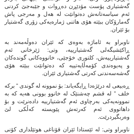
گه‌شتیاری پۆست مۆدێڕن ده‌ڕوات و جێبه‌جێ کردنی
ئه‌م سیاسه‌تانه‌ش ده‌توانێت له‌ هه‌ل و مه‌رجی پاش
گه‌مارۆکان ببێته‌ هۆی هاتنی ژماره‌یه‌کی زۆری گه‌شتیار
بۆ ئێران.
ناوبراو به‌ ئاماژه‌ به‌وه‌ی که‌ ئێران ده‌وڵه‌مه‌ند به‌
ڕاکێشیگه‌لی گه‌شتیارییه‌، وتی: ژێرخانی ئه‌م
گه‌شتیارییه‌ش، کلتوری خۆجێی، خانووه‌کانی گونده‌کان
و په‌یوه‌ندی کۆمه‌ڵایه‌تییه‌ که‌ ده‌توانێت ببێته‌ هۆی
گه‌شه‌سه‌ندنی که‌رتی گه‌شتیاری ئێران.
ڕه‌بیعی له‌ درێژه‌دا ڕایگه‌یاند: بۆ نموونه‌ له‌ گوندی ” برکه‌
خلف ” له‌ قشم چه‌شنێک له‌ خانوو بوونی هه‌یه‌ که‌ به‌
نموونه‌یه‌کی به‌رچاوی ئه‌م گه‌شتیارییه‌ داده‌نرێت و بۆ
داهاتووی ئه‌م که‌رته‌ش پێویسته‌ که‌ڵکی لێ
وه‌ربگیردرێت.
ناوبراو وتی: له‌ ئێستادا ئێران قۆناغی هوتێلداری کۆنی