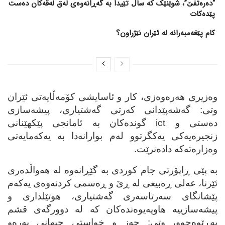
“دەرەتفێ”، شوێنێک کە ساڵ تێیدا بە گەڕانەوەی لەق لەقەکان دەست
پێدەکات
کام پێغەمبەرانە لە ئێران نێژراون؟
وه‌زیری هه‌ره‌وه‌زی، کار و ئاسایشی کۆمه‌ڵایه‌تی ئێران
وتی: گه‌شه‌پێدانی که‌رتی گه‌شتیاری، پیشه‌سازی
ده‌ستی و
ict
گونده‌کان به‌ ئامانجی پێکهێنانی
زنجیره‌یه‌کی یه‌کگرتوو له‌م بوارانه‌دا به‌ یه‌که‌مایه‌تی
وه‌زاره‌ته‌که‌ داده‌نرێت.
به‌ پێی ڕاپۆرتی جام کوردی به‌ گێڕانه‌وه‌ له‌ هه‌واڵده‌ری
ئێرنا، عه‌لی ڕه‌بیعی له‌ ڕێ و ڕه‌سمی کردنه‌وه‌ی یه‌که‌م
پێشانگای سه‌رتاسه‌ری گه‌شتیاری، هوتێلداری و
پیشه‌سازییه‌ هاوپه‌یوه‌نده‌کان که‌ له‌ دوورگه‌ی قشم
به‌ڕێوه‌چوو، وتی: حه‌ز و خواستی جیهانی به‌ره‌و