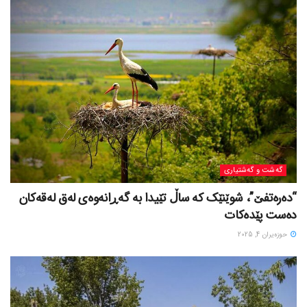
گه‌شت و گه‌شتیاری
“دەرەتفێ”، شوێنێک کە ساڵ تێیدا بە گەڕانەوەی لەق لەقەکان
دەست پێدەکات
حوزه‌یران 4, 2025