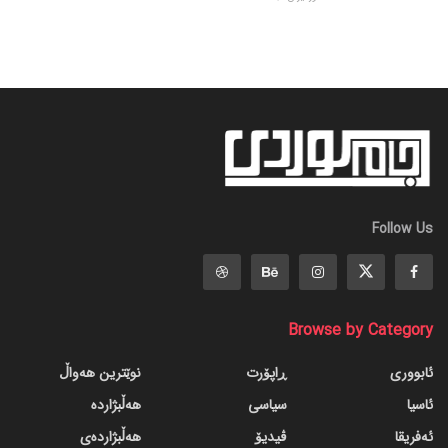
Follow Us
Browse by Category
ئابووری
ڕاپۆرت
نوێترین هەواڵ
ئاسیا
سیاسی
هەڵبژاردە
ئەفریقا
ڤیدیۆ
هەڵبژاردەی