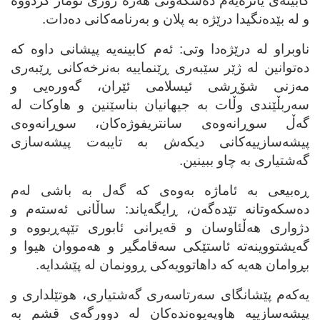
کابینه‌ی یانزه‌یه‌م ده‌سکه‌وتی هه‌ره‌ زۆری تۆمار کردووه‌
و له‌ بێده‌نگیدا درێژه‌ به‌ پلان و به‌رنامه‌کانی ده‌دات.
ناوبراو له‌ درێژه‌دا وتی: ئه‌م کابینه‌یه‌ پیشانی داوه‌ که‌
ده‌توانین له‌ ژێر سێبه‌ری ڕێنماییه‌ به‌نرخه‌کانی ڕێبه‌ری
مه‌زنی شۆڕشی ئیسلامی ئێران، گه‌وره‌یی و
سه‌ربڵێندی وڵات به‌ جیهانیان بناسێنین و هاوکات له‌
گه‌ڵ سوڕانه‌وه‌ی سانتریفوژه‌کان، سوڕانه‌وه‌ی
پیشه‌سازییه‌کانی دیکه‌ش به‌ تایبه‌ت پیشه‌سازی
گه‌شتیاری به‌ چاو ببینین.
ڕه‌بیعی به‌ ئاماژه‌ به‌وه‌ی که‌ گه‌ل به‌ باشی له‌م
ده‌سکه‌وتانه‌ تێده‌گه‌ن، ڕایگه‌یاند: ساڵانی ئه‌سته‌م و
دژواری هه‌ڵئاوسان و قه‌یرانی ئابوری تێپه‌ڕبووه‌ و
گه‌یشتووینه‌ته‌ ئاستێکی سه‌قامگیر و هه‌مووان هیوا و
بڕوامان هه‌یه‌ که‌ داهاتوویه‌کی ڕوونمان له‌ پێشدایه‌.
یه‌که‌م پێشانگای سه‌رتاسه‌ری گه‌شتیاری، هوتێلداری و
پیشه‌سازییه‌ هاوپه‌یوه‌نده‌کان له‌ دوورگه‌ی قشم به‌