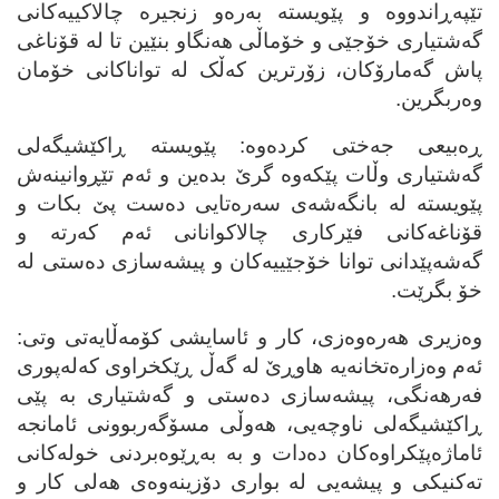
تێپه‌ڕاندووه‌ و پێویسته‌ به‌ره‌و زنجیره‌ چالاکییه‌کانی
گه‌شتیاری خۆجێی و خۆماڵی هه‌نگاو بنێین تا له‌ قۆناغی
پاش گه‌مارۆکان، زۆرترین که‌ڵک له‌ تواناکانی خۆمان
وه‌ربگرین.
ڕه‌بیعی جه‌ختی کرده‌وه‌: پێویسته‌ ڕاکێشیگه‌لی
گه‌شتیاری وڵات پێکه‌وه‌ گرێ بده‌ین و ئه‌م تێڕوانینه‌ش
پێویسته‌ له‌ بانگه‌شه‌ی سه‌ره‌تایی ده‌ست پێ بکات و
قۆناغه‌کانی فێرکاری چالاکوانانی ئه‌م که‌رته‌ و
گه‌شه‌پێدانی توانا خۆجێییه‌کان و پیشه‌سازی ده‌ستی له‌
خۆ بگرێت.
وه‌زیری هه‌ره‌وه‌زی، کار و ئاسایشی کۆمه‌ڵایه‌تی وتی:
ئه‌م وه‌زاره‌تخانه‌یه‌ هاوڕێ له‌ گه‌ڵ ڕێکخراوی که‌له‌پوری
فه‌رهه‌نگی، پیشه‌سازی ده‌ستی و گه‌شتیاری به‌ پێی
ڕاکێشیگه‌لی ناوچه‌یی، هه‌وڵی مسۆگه‌ربوونی ئامانجه‌
ئاماژه‌پێکراوه‌کان ده‌دات و به‌ به‌ڕێوه‌بردنی خوله‌کانی
ته‌کنیکی و پیشه‌یی له‌ بواری دۆزینه‌وه‌ی هه‌لی کار و