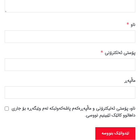
ناو
*
پۆستی ئەلکترۆنی
*
ماڵپه‌ڕ
ناو، پۆستی ئەلیکترۆنی و ماڵپەڕەکەم پاشەکەوتبکە لەم وێبگەڕە بۆ جاری
داهاتوو کاتێک تێبینیم نووسی.