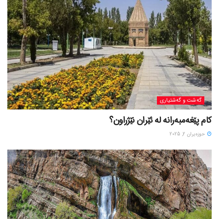
گه‌شت و گه‌شتیاری
کام پێغەمبەرانە لە ئێران نێژراون؟
حوزه‌یران 2, 2025