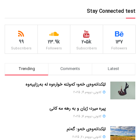
Stay Connected test
99
23.9k
205k
137
Subscribers
Followers
Subscribers
Followers
Trending
Comments
Latest
لێکدانەوەی خەو؛ کەوتنە خوارەوە لە بەرزاییەوە
كانونی دووه‌م 19, 2025
پیره میرد؛ ژیان و به رهه مه کانی
كانونی دووه‌م 16, 2025
لێکدانەوەی خەو: گەنم
كانونی دووه‌م 20, 2025