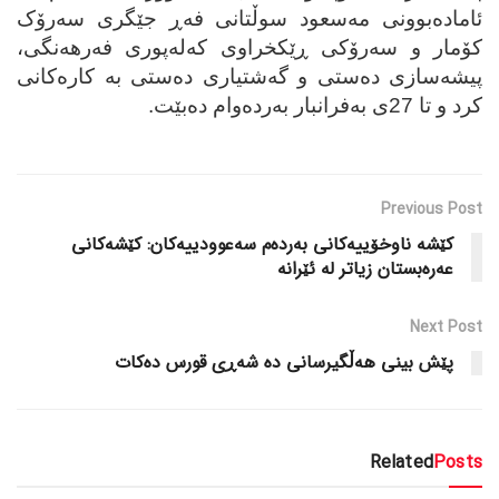
ئاماده‌بوونی مه‌سعود سوڵتانی فه‌ڕ جێگری سه‌رۆک
کۆمار و سه‌رۆکی ڕێکخراوی که‌له‌پوری فه‌رهه‌نگی،
پیشه‌سازی ده‌ستی و گه‌شتیاری ده‌ستی به‌ کاره‌کانی
کرد و تا 27ی به‌فرانبار به‌رده‌وام ده‌بێت.
Previous Post
کێشه‌ ناوخۆییه‌کانی به‌رده‌م سه‌عوودییه‌کان: کێشه‌کانی
عه‌ره‌بستان زیاتر له‌ ئێرانه‌
Next Post
پێش بینی هه‌ڵگیرسانی ده‌ شه‌ڕی قورس ده‌کات
Related
Posts