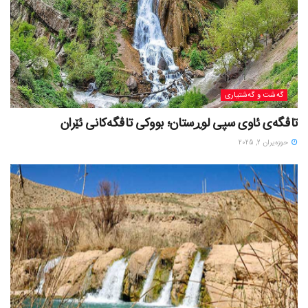
گه‌شت و گه‌شتیاری
تاڤگەی ئاوی سپی لوڕستان؛ بووکی تاڤگەکانی ئێران
حوزه‌یران 2, 2025