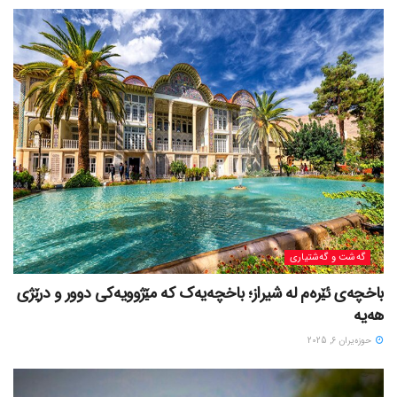
گه‌شت و گه‌شتیاری
باخچەی ئێرەم لە شیراز؛ باخچەیەک کە مێژوویەکی دوور و درێژی
هەیە
حوزه‌یران 6, 2025