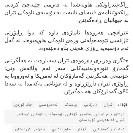
ڕاگه‌ێندراوێکی هاوبه‌شدا به‌ فه‌رمی جێبه‌جێ کردنی
ڕێکه‌وتننامه‌ی ڤییه‌نای تایبه‌ت به‌ دۆسیه‌ی ناوه‌کی ئێران
به‌ جیهانیان ڕاده‌گه‌ێنن.
عێراقچی هه‌روه‌ها ئاماژه‌ی داوه‌ که‌ دوا ڕاپۆرتی
ئاژانسی نێوه‌ده‌وڵه‌تی وزه‌ی ناوه‌کی هاوپه‌یوه‌ند له‌ گه‌ڵ
ئه‌م دۆسیه‌یه‌ ڕۆژی هه‌ینی بڵاو ده‌بێته‌وه‌.
جێگری وه‌زیری ده‌ره‌وه‌ی ئێران سه‌باره‌ت به‌ هه‌ڵگرتنی
گه‌مارۆ نێوده‌وڵه‌تییه‌کانی سه‌ر ئه‌م وڵاته‌ش وتی:
چۆنیه‌تی هه‌ڵگرتنی گه‌مارۆکان له‌ ئه‌مریکا و ئه‌ورووپا به‌
ڕاوێژی ئێران داڕێژراوه‌ و له‌ قۆناغی یه‌که‌مدا له‌ سه‌دا
80ی گه‌مارۆکان هه‌ڵده‌گیرێن.
Tags:
ئێران
بازرگانی
پزیشک
ته‌ندروستی
جام کوردی
دوکتۆر جام کوردی یه‌که‌مین گۆڤاری نێوده‌وڵه‌تی کۆماری ئیسلامی
ئێران له‌ هه‌رێمی کوردستان
گه‌شت و گه‌شتیاری
گۆڤار
هاورده‌کاری
هه‌رێمی کوردستان