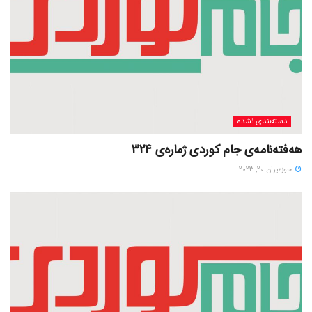
دسته‌بندی نشده
هەفتەنامەی جام کوردی ژمارەی 324
حوزه‌یران 20, 2023