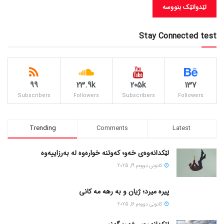
Stay Connected test
99
23.9k
205k
137
Subscribers
Followers
Subscribers
Followers
Trending
Comments
Latest
لێکدانەوەی خەو؛ کەوتنە خوارەوە لە بەرزاییەوە
كانونی دووه‌م 19, 2025
پیره میرد؛ ژیان و به رهه مه کانی
كانونی دووه‌م 16, 2025