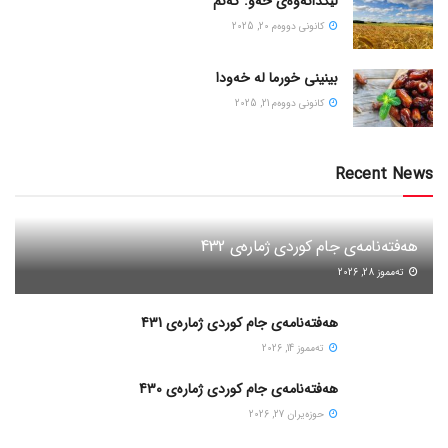
لێکدانەوەی خەو: گەنم
كانونی دووه‌م 20, 2025
بینینی خورما لە خەودا
كانونی دووه‌م 21, 2025
Recent News
هەفتەنامەی جام کوردی ژمارەی 432
ته‌مموز 28, 2026
هەفتەنامەی جام کوردی ژمارەی 431
ته‌مموز 14, 2026
هەفتەنامەی جام کوردی ژمارەی 430
حوزه‌یران 27, 2026