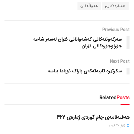
هه‌نارده‌کاری
هه‌واڵه‌کان
Previous Post
سه‌رکه‌وتنه‌کانی که‌شه‌وانانی ئێران له‌سه‌ر شاخه‌
جۆراوجۆره‌کانی ئێران
Next Post
سکرتێره‌ تایبه‌ته‌که‌ی باراک ئۆباما بناسه‌
Related
Posts
دسته‌بندی نشده
هەفتەنامەی جام کوردی ژمارەی 427
ئایار 20, 2026