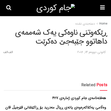
Home
دسته‌بندی نشده
ڕێکه‌وتنی ناوه‌کی یه‌ک شه‌ممه‌ی
داهاتوو جێبه‌جێ ده‌کرێت
كانونی دووه‌م 14, 2016
Related
Posts
هەفتەنامەی جام کوردی ژمارەی 427
وەڵامی یەکلاکەرەوەی یانەی ڕیاڵ مەدرید بۆ ڕاکێشانی ڤێرجیڵ ڤان