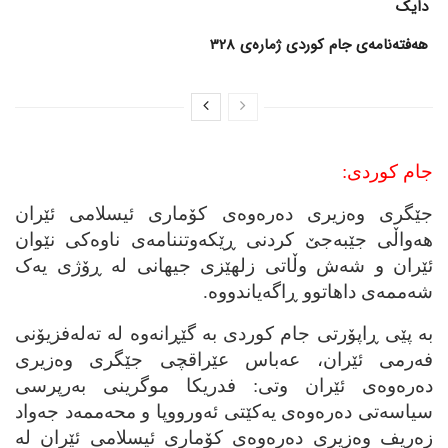
دایک
هەفتەنامەی جام کوردی ژمارەی 328
جام کوردی:
جێگری وه‌زیری ده‌ره‌وه‌ی کۆماری ئیسلامی ئێران
هه‌واڵی جێبه‌جێ کردنی ڕێکه‌وتننامه‌ی ناوه‌کی نێوان
ئێران و شه‌ش وڵاتی زلهێزی جیهانی له‌ ڕۆژی یه‌ک
شه‌ممه‌ی داهاتوو ڕاگه‌یاندووه‌.
به‌ پێی ڕاپۆرتی جام کوردی به‌ گێڕانه‌وه‌ له‌ ته‌له‌فزیۆنی
فه‌رمی ئێران، عه‌باس عێراقچی جێگری وه‌زیری
ده‌ره‌وه‌ی ئێران وتی: فدریکا موگرینی به‌رپرسی
سیاسه‌تی ده‌ره‌وه‌ی یه‌کێتی ئه‌ورووپا و محه‌ممه‌د جه‌واد
زه‌ریف وه‌زیری ده‌ره‌وه‌ی کۆماری ئیسلامی ئێران له‌