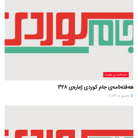
دسته‌بندی نشده
هەفتەنامەی جام کوردی ژمارەی 328
ته‌مموز 18, 2023