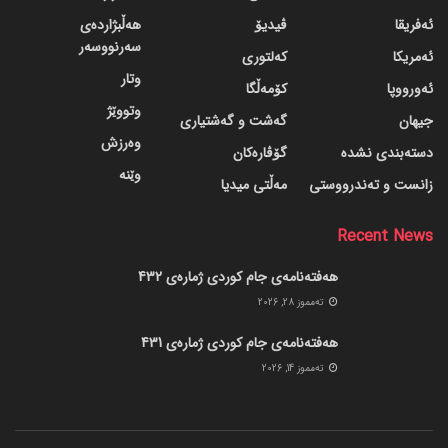
ئەفریقا
ڤیدیۆ
هەڵبژاردەی
سەرنووسەر
ئەمریکا
کەلتوری
وتار
ئەورووپا
کۆمەڵگا
وتووێژ
جیهان
گه‌شت و گه‌شتیاری
وەرزش
دسته‌بندی نشده
گۆڤاره‌کان
وێنە
زانست و تەندرووستی
مەڵتی میدیا
Recent News
هەفتەنامەی جام کوردی ژمارەی 432
ته‌مموز 28, 2026
هەفتەنامەی جام کوردی ژمارەی 431
ته‌مموز 14, 2026