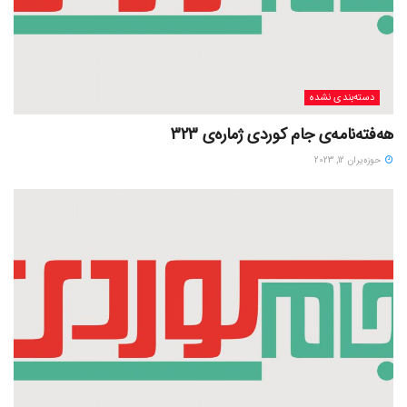
دسته‌بندی نشده
هەفتەنامەی جام کوردی ژمارەی 323
حوزه‌یران 12, 2023