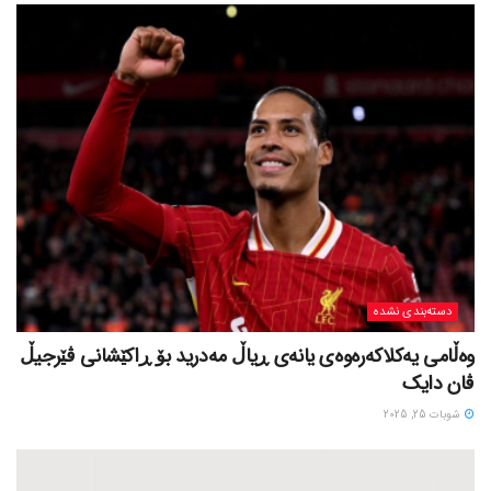
دسته‌بندی نشده
وەڵامی یەکلاکەرەوەی یانەی ڕیاڵ مەدرید بۆ ڕاکێشانی ڤێرجیڵ
ڤان دایک
شوبات 25, 2025