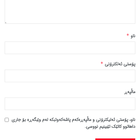
ناو
*
پۆستی ئەلکترۆنی
*
ماڵپه‌ڕ
ناو، پۆستی ئەلیکترۆنی و ماڵپەڕەکەم پاشەکەوتبکە لەم وێبگەڕە بۆ جاری
داهاتوو کاتێک تێبینیم نووسی.