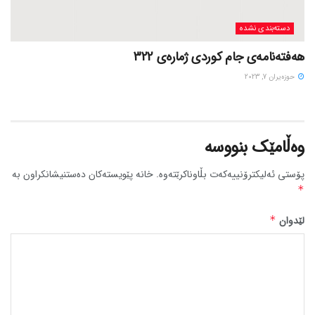
دسته‌بندی نشده
هەفتەنامەی جام کوردی ژمارەی 322
حوزه‌یران 7, 2023
وەڵامێک بنووسە
پۆستی ئەلیکترۆنییەکەت بڵاوناکرێتەوە.
خانە پێویستەکان دەستنیشانکراون بە
*
لێدوان
*