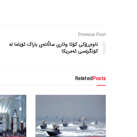
Previous Post
ناوه‌ڕۆکی کۆتا وتاری ساڵانه‌ی باراک ئۆباما له‌
کۆنگرێسی ئه‌مریکا
Related
Posts