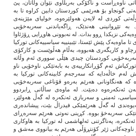
تی ناوه‌ڕاست و ناکۆکی به‌ربڵاوی نێوان وڵاتان، پێ
تی گونجاو بۆ هه‌رێمی کوردستان دابین کراوه‌ تا به‌
ڵه‌تی کوردی له‌ لایه‌ن هه‌ولێره‌وه‌، خولیای مێژینه‌ی
به‌ تێڕوانینی هه‌ندێک، ڕاگه‌یاندنی سه‌ربه‌خۆیی
‌یه‌کی نزیکدا ڕوو بدات. له‌ نه‌بوونی هاوڕایی ڕۆژئاوا
ی تا ماوه‌یه‌ک پێش ئێستا، تێبینییه‌ سیاسییه‌کانی تورکیا
چاو و کاریگه‌ری هه‌بووه‌، به‌ڵام هه‌ڵوێست و کارکۆی
ه‌ربه‌خۆیی کوردستان چیدی هێڵی سووری ئه‌م وڵاته‌
رکیاش ئه‌م گۆڕانکارییه‌ی به‌ بابه‌تێکی ناوخۆیی ناو
 له‌م خاڵه‌دایه‌ که‌ سه‌رجه‌م کابینه‌کانی تورکیا به‌
 که‌ هه‌نگاونانی هه‌رێم به‌ره‌و قۆناغی سه‌ربه‌خۆیی
‌ن ئه‌نکه‌ره‌وه‌ ده‌بێت. له‌ ماوه‌ی ساڵانی ڕابردوو
، سیاسی، ئه‌منی و سه‌ربازی ئه‌نکه‌ره‌ له‌ گه‌ڵ هه‌ولێر،
په‌یوه‌ندی له‌ گه‌ڵ هه‌رێمێکی فیدراڵ بێت، پیشانده‌ری
اتێکی سه‌ربه‌خۆ بووه‌. کڕینی نه‌وتی هه‌رێم سه‌ره‌ڕای
ئه‌نکه‌ره‌، په‌ناگرتنی ئه‌لهاشمی له‌ تورکیا به‌ هاوکاری
ناوچه‌کانی ژێر کۆنتڕۆڵی هه‌رێم به‌ بیانووی مه‌شق و