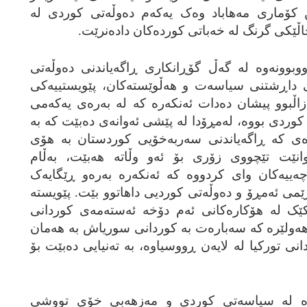
ین کۆماری مه‌هاباد وه‌ک یه‌که‌م ده‌وڵه‌تی کوردی له‌
 خاڵێکی گرنگ له‌ خه‌باتی کورده‌کان داده‌نرێت.
بوونه‌وه‌ له‌ گه‌ڵ گۆڕانکاری ڕاگه‌یاندنی ده‌وڵه‌تی
تی داڕشتنی سیاسه‌ت و هه‌ڵوێسته‌کان، پێویستییه‌کی
ڵبوو پیشان ده‌دات ئه‌نکه‌ره‌ که‌ له‌ به‌ره‌ی یه‌که‌می
کوردی بووه‌، له‌مڕۆدا له‌ پێشی ئه‌وانه‌ی ده‌بێت که‌ به‌
ه‌ی که‌ ڕاگه‌یاندنی سه‌ربه‌خۆیی کوردستان به‌ هۆی
وانێت تێچووی زۆری بۆ ئه‌و وڵاته‌ هه‌بێت، به‌ڵام
چه‌ییه‌کان وای کردووه‌ که‌ ئه‌نکه‌ره‌ به‌ره‌و ڕێگایه‌ک
ی ئه‌مڕۆ و ده‌وڵه‌تی کوردیی داهاتوو بێت. پێویسته‌
کێک له‌ هۆکاره‌کانی ئه‌م دۆخه‌ ئه‌سته‌مه‌ی کوردانی
هه‌ولێره‌ که‌ سه‌باره‌ت به‌ کوردانی سوریاش به‌ هه‌مان
انی تورکیا له‌ لایه‌ن ڕووسیاوه‌، به‌ ته‌نیایی ده‌بێت بۆ
‌ره‌ له‌ سیاسه‌تی کوردی و مه‌زهه‌بی خۆی تووشی