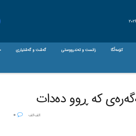
کۆمەڵگا
زانست و تەندرووستی
گه‌شت و گه‌شتیاری
ج
گه‌ره‌ی که‌ ڕوو ده‌دات
0