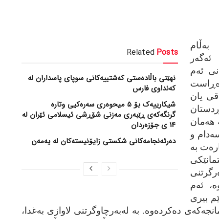
ه‌ڵام
Related
Posts
ئه‌گه‌ر
نی ئه‌م
نهێنی باڵادەستی کەشتییەکانی سوپای پاسداران لە
ه‌ڕاست
کەنداوی فارس
اقی یان
شیکارییەک بۆ 5 میحوەری سەرەکیی وتارە
وردستان
گرنگەکەی ڕێبەری مەزنی شۆڕشی ئیسلامی ئێران لە
 هه‌مان
14 ی جۆزەردان
‌دام و
دەرئەنجامەکانی شکستی زایۆنیستەکان لە یەمەن
ه‌ت به‌
مانێکی
گرتنی
‌، ئه‌م
ێم بیری
جه‌که‌ی ده‌کرده‌وه‌. به‌ له‌به‌رچاوگرتنی لاوازی به‌غدا،