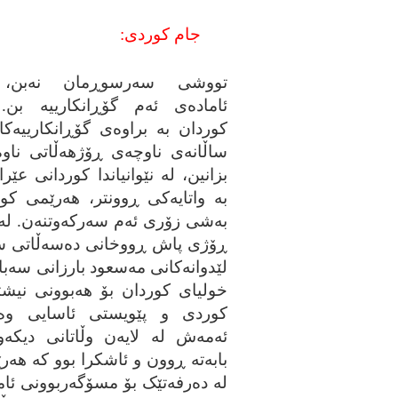
جام کوردی:
تووشی سه‌رسوڕمان نه‌بن، ب
ئاماده‌ی ئه‌م گۆڕانکارییه‌ بن. 
کوردان به‌ براوه‌ی گۆڕانکارییه‌کا
ساڵانه‌ی ناوچه‌ی ڕۆژهه‌ڵاتی ناو
بزانین، له‌ نێوانیاندا کوردانی عێر
به‌ واتایه‌کی ڕوونتر، هه‌رێمی ک
به‌شی زۆری ئه‌م سه‌رکه‌وتنه‌ن. له‌
ڕۆژی پاش ڕووخانی ده‌سه‌ڵاتی سه
لێدوانه‌کانی مه‌سعود بارزانی سه‌بار
خولیای کوردان بۆ هه‌بوونی نیشت
کوردی و پێویستی ئاسایی وه‌ر
ئه‌مه‌ش له‌ لایه‌ن وڵاتانی دیکه‌وه
بابه‌ته‌ ڕوون و ئاشکرا بوو که‌ هه‌ر
له‌ ده‌رفه‌تێک بۆ مسۆگه‌ربوونی ئامان