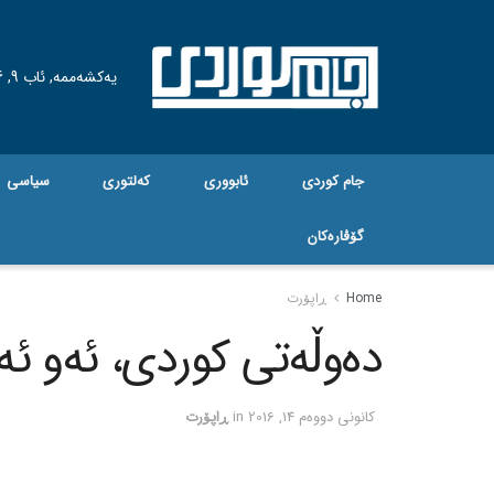
یەکشەممە, ئاب 9, 2026
جام کوردی
ئابووری
کەلتوری
سیاسی
گۆڤاره‌کان
Home
ڕاپۆرت
ده‌وڵه‌تی کوردی، ئه‌و ئه‌
كانونی دووه‌م 14, 2016
in
ڕاپۆرت