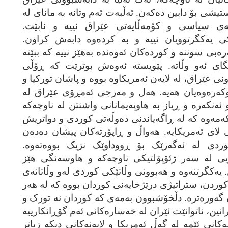
یشی بۆ دابین ده‌که‌ن. ئه‌ڵبه‌ت ئه‌م وتانه‌ به‌ مانای له‌
ه‌ی سیاسی و کۆمه‌ڵایه‌تی عێراق نییه‌ و نابێت.
کی یه‌کگرتوویان نییه‌ و به‌ کرده‌وه‌ دابه‌ش کراون.
ی سوننه‌ و کورده‌کان ئه‌وه‌نده‌ به‌هێز نییه‌ که‌ ببێته‌
گای ئه‌و وڵاته‌. پێویسته‌ ئه‌وه‌ش بوترێت که‌ ڕۆڵی
نی عێراق، له‌ لایه‌ن ئه‌مریکاوه‌ بووه‌ و پاشان تورکیا و
وکه‌ره‌وه‌یان هه‌یه‌. هه‌ل و مه‌رجی ئه‌مڕۆی عێراق له‌
ه‌نکه‌ره‌ و ڕیاز به‌ هاوپه‌یمانانی واشنتن له‌ ناوچه‌که‌
‌مه‌وه‌ که‌ له‌ ڕاگه‌یاندنی ده‌وڵه‌تی کوردی و دواتریش
لای ئه‌مریکایه‌. هه‌واڵ و ڕاپۆرته‌کان پیشان ده‌ده‌ن
وردی له‌ ئه‌گه‌رێک بۆ ڕووداوێک نزیک بووه‌ته‌وه‌.
ه‌ریی له‌ سه‌ر ژئۆپۆلتیکی ناوچه‌که‌ و هاوسه‌نگی هێز
. یه‌کگرتنه‌وه‌ و هه‌بوونی وڵاتێکی کوردی له‌و وڵاتانه‌ی
ن کوردن، ستراتیژی درێژخایه‌نی کوردان بووه‌ که‌ له‌ هه‌ر
گه‌وره‌تره‌. دڵخۆشبوون به‌مه‌ی که‌ کوردان نه‌ تورک و
رانین، ناتوانێت ئێران له‌ خه‌ساره‌کانی ئه‌م گۆڕانکارییه‌
نی ئێمه‌ له‌ گه‌ڵ ئه‌مریکا و لایه‌نه‌کانی دیکه‌ زیاتر