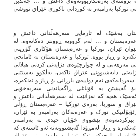
ه‌ پرۆسه‌ی به‌ره‌نگاربوونه‌وه‌ی داعش و … چه‌ندین
ینی تورکیا به‌رامبه‌ر به‌ کوردانی باکوری عێراق تووشی
ستان به‌شێک له‌ تارمایی سه‌رهه‌ڵدانی داعش و
عه‌ره‌بستان و … له‌م گرووپه‌ ڕوونتر ده‌کاته‌وه‌. له‌
نێوان ئێران، تورکیا و عه‌ره‌بستان هۆکاری گۆڕینی
ه‌ره‌ و ڕیاز بووه‌. تورکیا و عه‌ره‌بستان به‌ ئامانجی
‌تی مه‌زهه‌بی و له‌ چوارچێوه‌ی دژایه‌تی کردنی هیلالی
ایه‌تی دابه‌شبوونی عێراق ناکه‌ن، به‌ڵکوو به‌ستێنی
ه‌ردانه‌که‌ی ئه‌م دواییه‌ی بارزانی بۆ ڕیاز و ئه‌نکه‌ره‌،
ن بۆ گه‌یشتن به‌ قۆناغی ڕاگه‌یاندنی سه‌ربه‌خۆیی
سێک هه‌یه‌ که‌ نه‌زانێت له‌ سه‌رهه‌ڵدانی داعش و
ێراق و سوریا، به‌ره‌ی تورکیا – عه‌ره‌بستان ڕۆڵی
ئۆپۆلتیکی تورک و عه‌ره‌به‌کان به‌رامبه‌ر به‌ ئێران،
 بیرکردنه‌وه‌ی پێشووی خۆیان چیدی له‌ به‌رامبه‌ر
‌نکه‌ره‌ و ڕیاز له‌مڕۆدا گه‌یشتوونه‌ته‌ ئه‌و ئاسته‌ی که‌
نیان له‌ ناوچه‌که‌، نه‌ک ته‌نیا به‌ دابه‌شبوونی عێراق