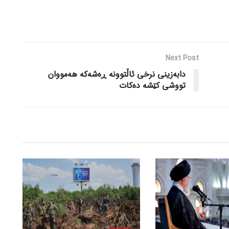
Next Post
دابه‌زینی نرخی ئاڵتوونه‌ ڕه‌شه‌که‌ هه‌مووان
تووشی کێشه‌ ده‌کات