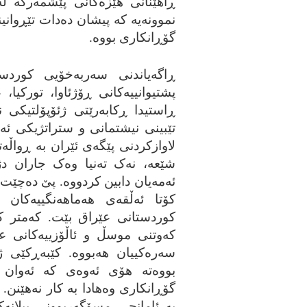
ڕاهێنانی هێزه‌کانی پێشمه‌رگه‌ ل
نموونه‌یه‌ که‌ پیشان ده‌دات تێڕوان
گۆڕانکاری بووه‌.
ڕاگه‌یاندنی سه‌ربه‌خۆیی کورد
پشتیوانییه‌کانی ڕۆژئاوا، تورکیا، 
ڕاستیدا ڕکابه‌رێتی ژئۆپۆلتیکی 
تێبینی نیشتمانی و ستراتژیکی ئه‌نک
لاوازکردنی پێگه‌ی ئێران به‌ ڕواڵه
شێعه‌، نه‌ک ته‌نیا وه‌ک جاران دژ
ئه‌مه‌یان دابین کردووه‌. پێ ده‌چێت س
کۆتا ئه‌ڵقه‌ی هه‌ماهه‌نگییه‌کا
کوردستانی عێراق بێت. که‌متر که‌
که‌وتنی موسڵ و ئاڵۆزییه‌کانی ع
سه‌ره‌کییان هه‌بووه‌. کێبه‌ڕکێی ژ
بووه‌ته‌ هۆی ئه‌وه‌ی که‌ ئه‌وان
گۆڕانکاری وه‌هادا به‌ کار نه‌هێنن. ئه
به‌ ئامانجی مسۆگه‌ربوونی پیلانه‌کا