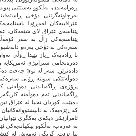
ڕه‌زامه‌ندن، به‌ڵکوو به‌ستێنی پێویست
به‌رچاونه‌گرتنی دۆخی ڕاسته‌قین
عێراقییه‌کان له‌مڕۆدا ناسنامه‌یه‌
پێناسه‌ی عێراق لای شێعه‌کان، عه‌ره‌ب
پێناسه‌یه‌کی زاڵ به‌ سه‌ر کۆمه‌ڵ
سه‌ره‌کی له‌ دۆخی به‌ره‌و دابه‌شبوو
تا ڕاده‌یه‌ک ڕیاز تێیدا ڕۆڵی ته‌وا
ده‌ره‌نجامی ستراتیژی ئه‌مریکایه‌ و ئ
داده‌نرێن. سه‌ر له‌ نوێ جه‌خت ده‌که
ده‌وڵه‌تێکی سوننه‌ ڕۆڵی سه‌ره‌کی 
پرۆژه‌ی ڕاگه‌یاندنی ده‌وڵه‌تی ک
ڕاگه‌یاندنی ئه‌م ده‌وڵه‌ته‌ کاریگ
ده‌بێت. کوردان ته‌نیا له‌ عێراق نین
که‌ ڕێژه‌یه‌ک له‌ دانیشتووانه‌کانیا
ئامرازێکی دیکه‌ی یه‌کگری نێوانیان 
نه‌ عه‌ره‌ب، به‌ڵکوو پیکهاته‌یه‌کی ئێ
بپارێزێت. گرنگی ئه‌مه‌ش له‌ کێشه‌کا