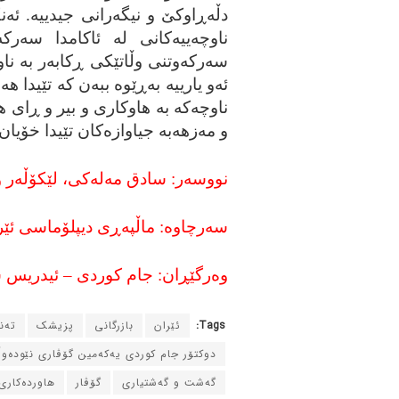
دڵه‌ڕاوکێ و نیگه‌رانی جیدییه‌. ئه‌نک
ناوچه‌ییه‌کانی له‌ ئاکامدا سه‌رک
سه‌رکه‌وتنی وڵاتێکی ڕکابه‌ر به‌ نا
ئه‌و یارییه‌ به‌ڕێوه‌ ببه‌ن که‌ تێیدا
ناوچه‌که‌ به‌ هاوکاری و بیر و ڕای ها
و مه‌زهه‌به‌ جیاوازه‌کان تێیدا خۆیان ب
نووسه‌ر: سادق مه‌له‌کی، لێکۆڵه‌
سه‌رچاوه‌: ماڵپه‌ڕی دیپلۆماسی ئێر
وه‌رگێڕان: جام کوردی – ئیدریس 
Tags:
ئێران
بازرگانی
پزیشک
ته‌
دوکتۆر جام کوردی یه‌که‌مین گۆڤاری نێوده‌و
گه‌شت و گه‌شتیاری
گۆڤار
هاورده‌کاری