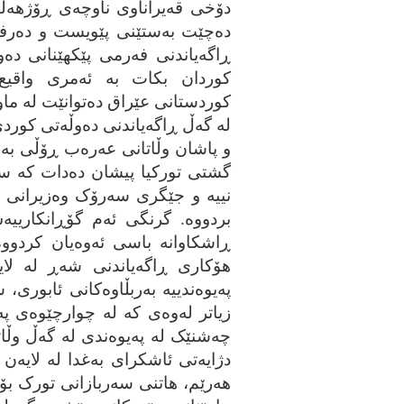
دۆخی قه‌یراناوی ناوچه‌ی ڕۆژهه‌ڵا
ده‌چێت به‌ستێنی پێویست و ده‌رفه‌
ڕاگه‌یاندنی فه‌رمی پێکهێنانی ده‌و
کوردان بکات به‌ ئه‌مری واقیع. 
کوردستانی عێراق ده‌توانێت له‌ ماوه
له‌ گه‌ڵ ڕاگه‌یاندنی ده‌وڵه‌تی کورد
و پاشان وڵاتانی عه‌ره‌ب ڕۆڵی به‌ر
گشتی تورکیا پیشان ده‌دات که‌ س
نییه‌ و جێگری سه‌رۆک وه‌زیرانی تو
بردووه‌. گرنگی ئه‌م گۆڕانکارییه‌ش
ڕاشکاوانه‌ باسی ئه‌وه‌یان کردووه‌
هۆکاری ڕاگه‌یاندنی شه‌ڕ له‌ لایه
په‌یوه‌ندییه‌ به‌ربڵاوه‌کانی ئابوری
زیاتر له‌وه‌ی که‌ له‌ چوارچێوه‌ی 
چه‌شنێک له‌ په‌یوه‌ندی له‌ گه‌ڵ وڵ
دژایه‌تی ئاشکرای به‌غدا له‌ لایه‌ن 
هه‌رێم، هاتنی سه‌ربازانی تورک بۆ 