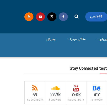
فارسی
یهان
مەڵتی میدیا
وەرزش
Stay Connected test
99
23.9k
205k
137
Subscribers
Followers
Subscribers
Followers