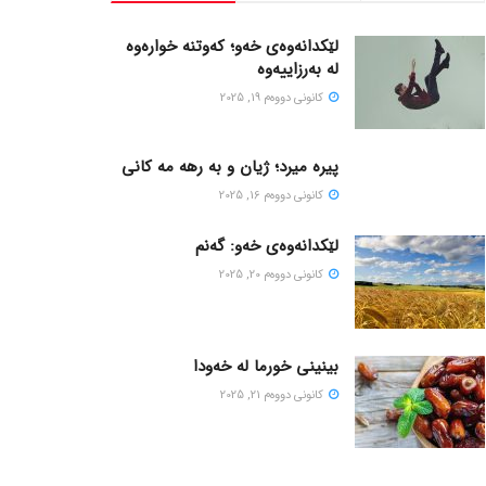
لێکدانەوەی خەو؛ کەوتنە خوارەوە
لە بەرزاییەوە
كانونی دووه‌م 19, 2025
پیره میرد؛ ژیان و به رهه مه کانی
كانونی دووه‌م 16, 2025
لێکدانەوەی خەو: گەنم
كانونی دووه‌م 20, 2025
بینینی خورما لە خەودا
كانونی دووه‌م 21, 2025