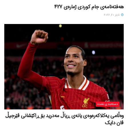
هەفتەنامەی جام کوردی ژمارەی 427
ئایار 20, 2026
دسته‌بندی نشده
وەڵامی یەکلاکەرەوەی یانەی ڕیاڵ مەدرید بۆ ڕاکێشانی ڤێرجیڵ
ڤان دایک