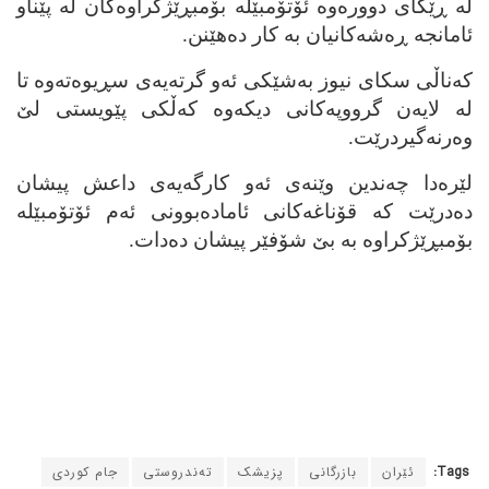
له‌ ڕێگای دووره‌وه‌ ئۆتۆمبێله‌ بۆمبڕێژکراوه‌کان له‌ پێناو
ئامانجه‌ ڕه‌شه‌کانیان به‌ کار ده‌هێنن.
که‌ناڵی سکای نیوز به‌شێکی ئه‌و گرته‌یه‌ی سڕیوه‌ته‌وه‌ تا
له‌ لایه‌ن گرووپه‌کانی دیکه‌وه‌ که‌ڵکی پێویستی لێ
وه‌رنه‌گیردرێت.
لێره‌دا چه‌ندین وێنه‌ی ئه‌و کارگه‌یه‌ی داعش پیشان
ده‌درێت که‌ قۆناغه‌کانی ئاماده‌بوونی ئه‌م ئۆتۆمبێله‌
بۆمبڕێژکراوه‌ به‌ بێ شۆفێر پیشان ده‌دات.
Tags:
ئێران
بازرگانی
پزیشک
ته‌ندروستی
جام کوردی