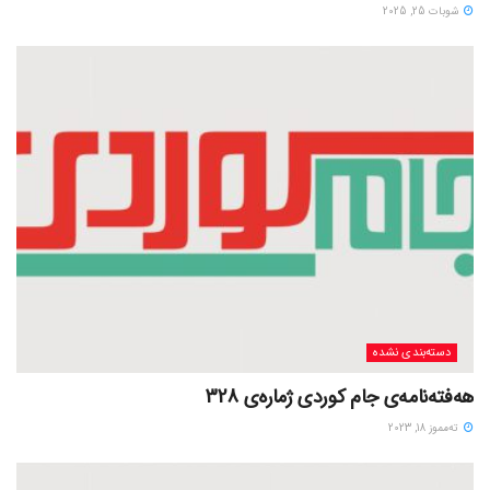
شوبات 25, 2025
دسته‌بندی نشده
هەفتەنامەی جام کوردی ژمارەی 328
ته‌مموز 18, 2023