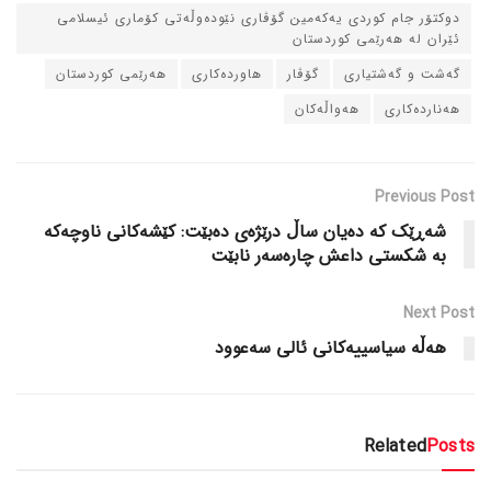
دوکتۆر جام کوردی یه‌که‌مین گۆڤاری نێوده‌وڵه‌تی کۆماری ئیسلامی
ئێران له‌ هه‌رێمی کوردستان
گه‌شت و گه‌شتیاری
گۆڤار
هاورده‌کاری
هه‌رێمی کوردستان
هه‌نارده‌کاری
هه‌واڵه‌کان
Previous Post
شه‌ڕێک که‌ ده‌یان ساڵ درێژه‌ی ده‌بێت: کێشه‌کانی ناوچه‌که‌
به‌ شکستی داعش چاره‌سه‌ر نابێت
Next Post
هه‌ڵه‌ سیاسییه‌کانی ئالی سه‌عوود
Related
Posts
دسته‌بندی نشده