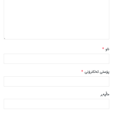
ناو
*
پۆستی ئەلکترۆنی
*
ماڵپه‌ڕ