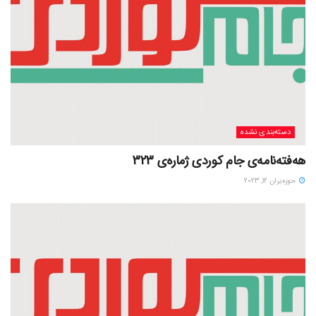
دسته‌بندی نشده
هەفتەنامەی جام کوردی ژمارەی 323
حوزه‌یران 12, 2023