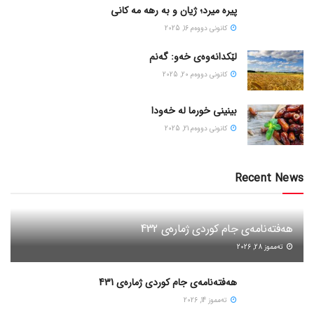
پیره میرد؛ ژیان و به رهه مه کانی
كانونی دووه‌م 16, 2025
لێکدانەوەی خەو: گەنم
كانونی دووه‌م 20, 2025
بینینی خورما لە خەودا
كانونی دووه‌م 21, 2025
Recent News
هەفتەنامەی جام کوردی ژمارەی 432
ته‌مموز 28, 2026
هەفتەنامەی جام کوردی ژمارەی 431
ته‌مموز 14, 2026