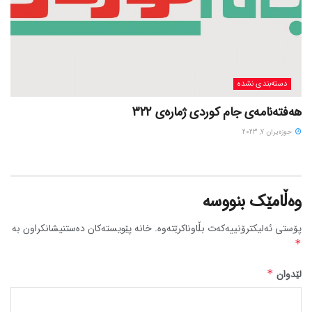
دسته‌بندی نشده
هەفتەنامەی جام کوردی ژمارەی 322
حوزه‌یران 7, 2023
وەڵامێک بنووسە
پۆستی ئەلیکترۆنییەکەت بڵاوناکرێتەوە.
خانە پێویستەکان دەستنیشانکراون بە
*
لێدوان
*