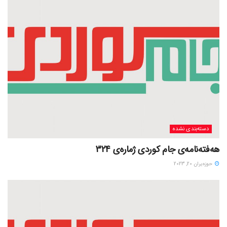
دسته‌بندی نشده
هەفتەنامەی جام کوردی ژمارەی 324
حوزه‌یران 20, 2023