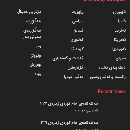
ئابووری
ڕاپۆرت
نوێترین هەواڵ
ئاسیا
سیاسی
هەڵبژاردە
ئەفریقا
ڤیدیۆ
هەڵبژاردەی
سەرنووسەر
ئەمریکا
کەلتوری
وتار
ئەورووپا
کۆمەڵگا
وتووێژ
جیهان
گه‌شت و گه‌شتیاری
وەرزش
دسته‌بندی نشده
گۆڤاره‌کان
وێنە
زانست و تەندرووستی
مەڵتی میدیا
Recent News
هەفتەنامەی جام کوردی ژمارەی 432
ته‌مموز 28, 2026
هەفتەنامەی جام کوردی ژمارەی 431