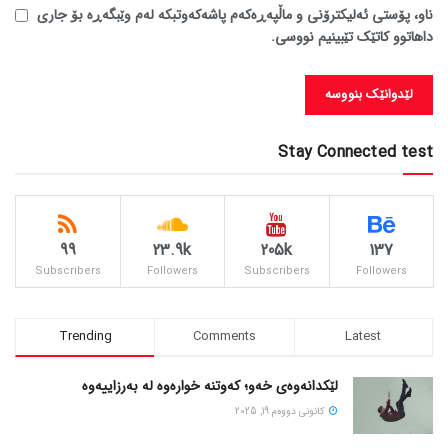
ناو، پۆستی ئەلیکترۆنی و ماڵپەڕەکەم پاشەکەوتبکە لەم وێبگەڕە بۆ جاری
داهاتوو کاتێک تێبینیم نووسی.
Stay Connected test
99
23.9k
205k
137
Subscribers
Followers
Subscribers
Followers
Trending
Comments
Latest
لێکدانەوەی خەو؛ کەوتنە خوارەوە لە بەرزاییەوە
كانونی دووه‌م 19, 2025