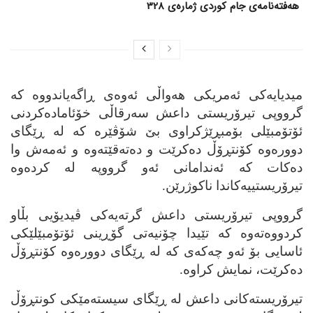
هەفتەنامەی جام کوردی ژمارەی 328
میدیایه‌کی ئه‌مریکی هه‌واڵی ئه‌وه‌ی ڕاگه‌یاندووه‌ که‌
گرووپی تیرۆریستی داعش سه‌رقاڵی خۆئاماده‌کردنی
ئۆتۆمبێلی بۆمبڕێژکراوی بێ شۆڤێره‌ که‌ له‌ ڕێگای
دووره‌وه‌ کۆنتڕۆڵ ده‌کرێت و ده‌ته‌قێته‌وه‌ و ئه‌مه‌ش وا
ده‌کات که‌ ئه‌ندامانی ئه‌و گرووپه‌ له‌ کرده‌وه‌
تیرۆریستییه‌کاندا ناکوژرێن.
گرووپی تیرۆریستی داعش گرته‌یه‌کی ڤیدیۆیی بڵاو
کردووه‌ته‌وه‌ که‌ تێیدا چۆنیه‌تی گۆڕینی ئۆتۆمبێلێکی
ئاسایی بۆ ئه‌و چه‌که‌ی که‌ له‌ ڕێگای دووره‌وه‌ کۆنتڕۆڵ
ده‌کرێت، نمایش کراوه‌.
تیرۆریسته‌کانی داعش له‌ ڕێگای سیسته‌مێکی کونتڕۆڵ