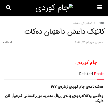
Home
دسته‌بندی نشده
کاتێک داعش داهێنان ده‌کات
كانونی دووه‌م 13, 2016
جام کوردی:
Related
Posts
هەفتەنامەی جام کوردی ژمارەی 427
وەڵامی یەکلاکەرەوەی یانەی ڕیاڵ مەدرید بۆ ڕاکێشانی ڤێرجیڵ ڤان
دایک