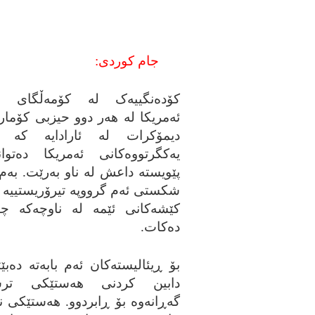
جام کوردی:
کۆده‌نگییه‌ک له‌ کۆمه‌ڵگای 
ئه‌مریکا له‌ هه‌ر دوو حیزبی کۆمار
دیمۆکرات له‌ ئارادایه‌ که‌ ویلا
یه‌کگرتووه‌کانی ئه‌مریکا ده‌تو
پێویسته‌ داعش له‌ ناو به‌رێت. به‌م
شکستی ئه‌م گرووپه‌ تیرۆریستییه‌ 
کێشه‌کانی ئێمه‌ له‌ ناوچه‌که‌ چا
ده‌کات.
بۆ ڕیئالیسته‌کان ئه‌م بابه‌ته‌ ده‌ب
دابین کردنی هه‌ستێکی ترسێ
گه‌ڕانه‌وه‌ بۆ ڕابردوو. هه‌ستێکی نا