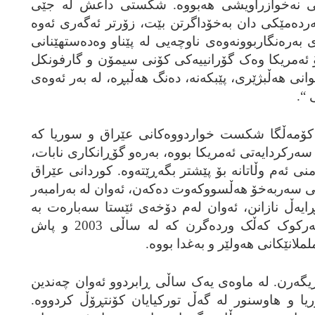
می نه‌خوازراویشی هه‌بووه‌. شکستی داعش له‌ جێی
‌رده‌مێکی دان به‌خۆداگرتن بێت، زۆرتر ئه‌گه‌ری ئه‌وه‌
ه‌ره‌نگاربوونه‌وه‌ی ناوچه‌یی له‌ پێناو وه‌ده‌ستهێنانی
 ئه‌مریکا وه‌ک گۆرانییه‌کی کۆنی سیمۆن و گارفونکل
نی هه‌ڵبژێری، پێبکه‌نه‌، ده‌نگ هه‌ڵبڕه‌، له‌ به‌ر ئه‌وه‌ی
 “.
کۆمه‌ڵگا شکست خواردووه‌کانی عێراق و سوریا که‌
‌رکردایه‌تی ئه‌مریکا بووه‌، به‌ره‌و گۆڕانکاری نابات،
نی ئه‌م وڵاتانه‌ بۆ پێشتر بگه‌ڕێته‌وه‌. کوردانی عێراق
کی سه‌ربه‌خۆ هه‌ڵسووکه‌وت ده‌که‌ن، ئه‌وان له‌ به‌رامبه‌ر
ڕایه‌ڵ نازانن، ئه‌وان له‌م دۆخه‌ی ئێستا سه‌باره‌ت به‌
به‌کارهێنانی ناوچه‌ نه‌وتییه‌کانی که‌رکوک که‌ڵک ورده‌گرن که‌ له‌ ساڵی 2003 و پاش
انێکانی هه‌ولێر و به‌غدا بووه‌.
گه‌رن. له‌ ماوه‌ی یه‌ک ساڵی ڕابردوو ئه‌وان چه‌ندین
یا و هاوسنور له‌ گه‌ڵ تورکیایان کۆنتڕۆڵ کردووه‌.