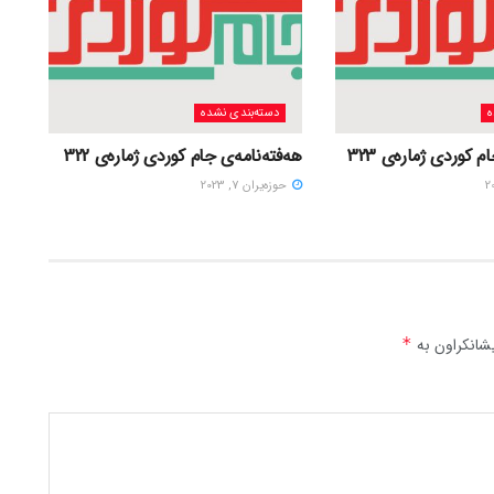
ه
دسته‌بندی نشده
 کوردی ژمارەی 323
هەفتەنامەی جام کوردی ژمارەی 322
حوزه‌یران 7, 2023
شانکراون بە
*