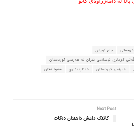
باڵا له‌ دامه‌زراوه‌ی کاتۆ
ندروستی
جام کوردی
ڵه‌تی کۆماری ئیسلامی ئێران له‌ هه‌رێمی کوردستان
هه‌رێمی کوردستان
هه‌نارده‌کاری
هه‌واڵه‌کان
Next Post
کاتێک داعش داهێنان ده‌کات
ا