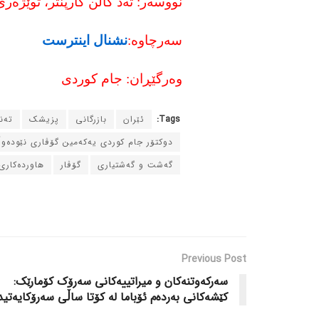
نووسه‌ر: ته‌د گالن کارپنتر، توێژه‌ری 
سه‌رچاوه‌:
نشنال اینترست
وه‌رگێڕان: جام کوردی
Tags:
ئێران
بازرگانی
پزیشک
ته‌
دوکتۆر جام کوردی یه‌که‌مین گۆڤاری نێوده‌و
گه‌شت و گه‌شتیاری
گۆڤار
هاورده‌کاری
Previous Post
سه‌رکه‌وتنه‌کان و میراتییه‌کانی سه‌رۆک کۆمارێک:
کێشه‌کانی به‌رده‌م ئۆباما له‌ کۆتا ساڵی سه‌رۆکایه‌تید