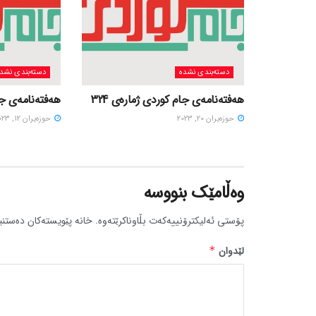
دسته‌بندی نشده
دسته‌بندی نشد
هەفتەنامەی جام کوردی ژمارەی 324
هەفتەنامەی جام
حوزه‌یران 20, 2023
حوزه‌یران 12, 2023
وەڵامێک بنووسە
پۆستی ئەلیکترۆنییەکەت بڵاوناکرێتەوە.
خانە پێویستەکان دەستنی
لێدوان
*