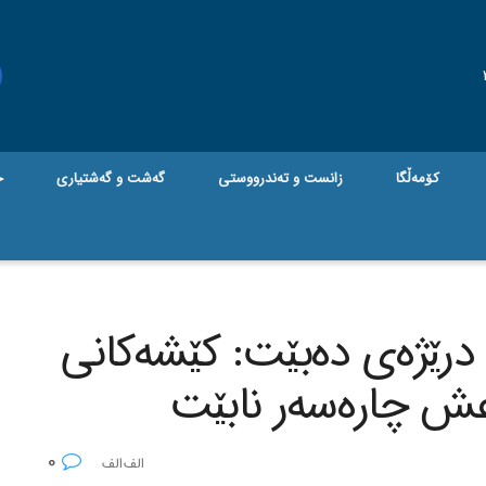
کۆمەڵگا
زانست و تەندرووستی
گه‌شت و گه‌شتیاری
ج
رێژه‌ی ده‌بێت: کێشه‌کانی
عش چاره‌سه‌ر نابێت
0