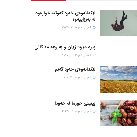
لێکدانەوەی خەو؛ کەوتنە خوارەوە
لە بەرزاییەوە
كانونی دووه‌م 19, 2025
پیره میرد؛ ژیان و به رهه مه کانی
كانونی دووه‌م 16, 2025
لێکدانەوەی خەو: گەنم
كانونی دووه‌م 20, 2025
بینینی خورما لە خەودا
كانونی دووه‌م 21, 2025