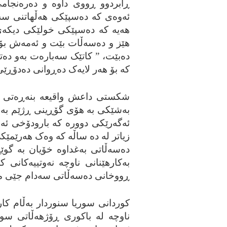
ڕابردوو ڕووی داوه‌ و ده‌ره‌نجا
ئه‌وه‌ی که‌ ده‌سپێکی هه‌ڵهاتنی سه
هه‌یه‌ که‌ ده‌سپێکی خولێکی دیکه‌ی ب
هێز و ده‌سه‌ڵات بێت و ئه‌مه‌ش بۆ
ده‌بێت، ” کاتێک سه‌باره‌ت به‌و ده‌توا
که‌ بۆ هه‌ر لایه‌ک ده‌ڕوانی ده‌دۆڕێی
شکستی داعش واقیعه‌ بنه‌ڕه‌تی 
به‌شێکی به‌ هۆی گۆڕینی ڕژێم به‌ سه
ئه‌گه‌رێکی دووره‌ که‌ بارودۆخی ئه‌م
زیاتر له‌ ده‌ ساڵه‌ که‌ وه‌ک هه‌رێمێ
ده‌سه‌ڵاتی به‌غداوه‌ خۆیان به‌ گوێ
ڕووخانی ده‌سه‌ڵاتی سه‌دام جێی ململ
کوردانی سوریا سنوردار به‌ڵام کاری
ناوچه‌ له‌ باکوری ڕۆژهه‌ڵاتی سور