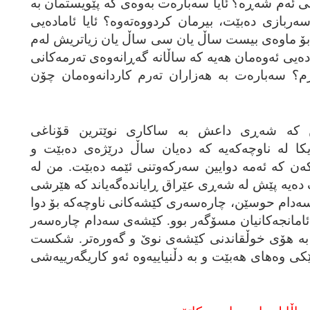
نی ئه‌م شه‌ڕه‌؟ ئایا سه‌باره‌ت به‌وه‌ی که‌ پێویستمان به‌
‌ربازی ده‌بێت، بیرمان کردووه‌ته‌وه‌؟ ئایا ئاماده‌یی
ه‌کان بۆ ماوه‌ی بیست ساڵ یان سی ساڵ یان زیاتریش له‌م
ده‌یی ئه‌وه‌مان هه‌یه‌ که‌ ساڵانه‌ گه‌ڕانه‌وه‌ی ته‌رمه‌کانی
رم؟ سه‌باره‌ت به‌ هه‌زاران ته‌رم کاردانه‌وه‌مان چۆن
نین که‌ شه‌ڕی داعش به‌ ساکاری نوێترین قۆناغی
کا له‌ ناوچه‌که‌یه‌ که‌ ده‌یان ساڵ درێژه‌ی ده‌بێت و
که‌ن که‌ ئه‌مه‌ دوایین سه‌رکه‌وتنی ئێمه‌ ده‌بێت. من له‌
ده‌یه‌ پێش له‌ شه‌ڕی عێراق ڕایانده‌گه‌یاند که‌ هێرشی
ه‌دام حوسێن، چاره‌سه‌ری کێشه‌کانی ناوچه‌که‌ بۆ دوا
ار ده‌بێت. ئه‌وان له‌ ساڵی 2003 ئامانجه‌کانیان مسۆگه‌ر بوو. کێشه‌ی سه‌دام چاره‌سه‌ر
و به‌ هۆی خوڵقاندنی کێشه‌ی نوێ و گه‌وره‌تر. شکست
 وه‌های هه‌بێت و به‌ دڵنیاییه‌وه‌ ئه‌و کاریگه‌رییه‌شی