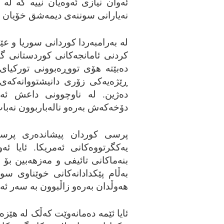
ئه‌وان نیازی ئه‌وه‌یان نییه‌ که‌ له
نه‌یارانی سوننه‌ی دیمه‌شق خۆیان به‌
له‌ به‌رامبه‌ردا کوردانی سوریا و عێر
کردنی ئامانجه‌کانی کوردستانی گه‌و
ده‌بێته‌ هۆی تووڕه‌بوونی تورکیای 
ڕێژه‌یه‌کی زۆری دانیشتووانه‌که
ده‌ژین. له‌ ناوچوونی داعش ئه‌م 
دۆخه‌که‌ش به‌ره‌و ناله‌باربوون نه‌با
پرسی کوردان پیشانده‌ری پرسیارێ
یه‌کگرتووه‌کانی ئه‌مریکا. ئایا ئ
بنه‌ماکانی تائیفی و مه‌زهه‌بین بۆ چ
به‌ڵام پێکدادانه‌کانی خوێناوی سو
هه‌وڵدان به‌ره‌و زاڵبوون به‌ سه‌ر ئه‌م
ئایا ئێمه‌ ده‌مانه‌وێت که‌ڵک له‌ هێزه