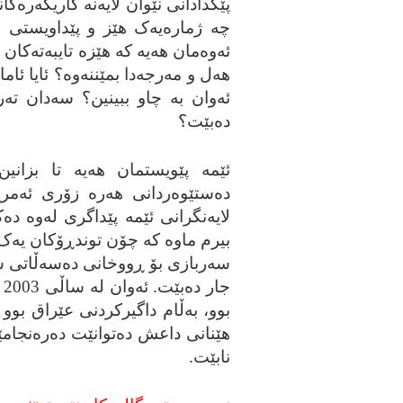
پێکدادانی نێوان لایه‌نه‌ کاریگه‌ره‌کا
چه‌ ژماره‌یه‌ک هێز و پێداویستی سه
ئه‌وه‌مان هه‌یه‌ که‌ هێزه‌ تایبه‌ت
هه‌ل و مه‌رجه‌دا بمێننه‌وه‌؟ ئایا ئاما
ئه‌وان به‌ چاو ببینین؟ سه‌دان ته‌
ده‌بێت؟
ئێمه‌ پێویستمان هه‌یه‌ تا بزا
ده‌ستێوه‌ردانی هه‌ره‌ زۆری ئه‌مری
لایه‌نگرانی ئێمه‌ پێداگری له‌وه‌ ده‌
بیرم ماوه‌ که‌ چۆن توندڕۆکان یه‌ک 
سه‌ربازی بۆ ڕووخانی ده‌سه‌ڵاتی س
ج
بوو، به‌ڵام داگیرکردنی عێراق بو
هێنانی داعش ده‌توانێت ده‌ره‌نجامێکی
نابێت.