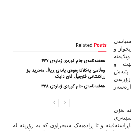
سیاسی
Related
Posts
یخواز و
یه‌ته‌
هەفتەنامەی جام کوردی ژمارەی 427
انێت و
وەڵامی یەکلاکەرەوەی یانەی ڕیاڵ مەدرید بۆ
 پێیه‌ش
ڕاکێشانی ڤێرجیڵ ڤان دایک
زۆربه‌ی
هەفتەنامەی جام کوردی ژمارەی 328
ره‌سه‌ر
ێته‌ هۆی
نه‌ری
ڕاسته‌قینه‌ و تا ڕاده‌یه‌ک سیحراوی که‌ به‌ زۆرینه‌ له‌