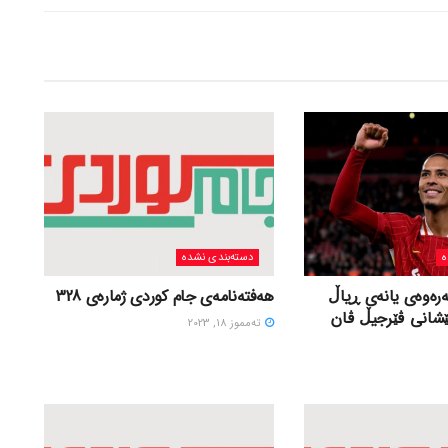
ه
دسته‌بندی نشده
ەرەوەی یانەی ڕیاڵ
هەفتەنامەی جام کوردی ژمارەی 328
ێشانی ڤێرجیڵ ڤان
ته‌مموز 18, 2023