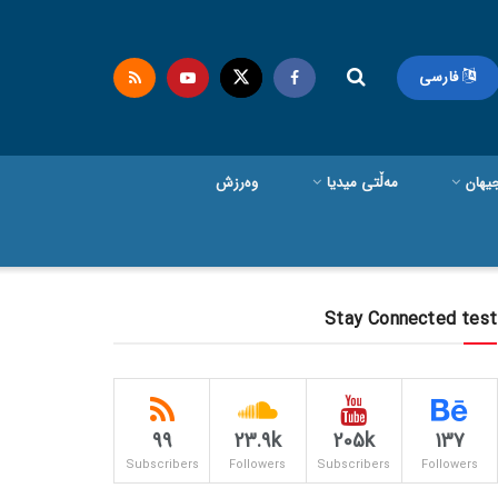
فارسی
یهان
مەڵتی میدیا
وەرزش
Stay Connected test
99
23.9k
205k
137
Subscribers
Followers
Subscribers
Followers