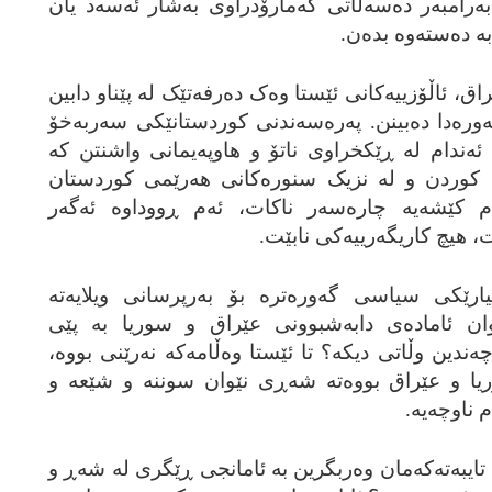
‌ به‌رامبه‌ر ده‌سه‌ڵاتی گه‌مارۆدراوی به‌شار ئه‌سه‌د یان
 ده‌سته‌وه‌ بده‌ن.
اق، ئاڵۆزییه‌کانی ئێستا وه‌ک ده‌رفه‌تێک له‌ پێناو دابین
ره‌دا ده‌بینن. په‌ره‌سه‌ندنی کوردستانێکی سه‌ربه‌خۆ
ئه‌ندام له‌ ڕێکخراوی ناتۆ و هاوپه‌یمانی واشنتن که‌
‌ی کوردن و له نزیک‌ سنوره‌کانی هه‌رێمی کوردستان
کێشه‌یه‌ چاره‌سه‌ر ناکات، ئه‌م ڕووداوه‌ ئه‌گه‌ر
ت، هیچ کاریگه‌رییه‌کی نابێت.
کی سیاسی گه‌وره‌تره‌ بۆ به‌رپرسانی ویلایه‌ته‌
ه‌وان ئاماده‌ی دابه‌شبوونی عێراق و سوریا به‌ پێی
ه‌ندین وڵاتی دیکه‌؟ تا ئێستا وه‌ڵامه‌که‌ نه‌رێنی بووه‌،
ریا و عێراق بووه‌ته‌ شه‌ڕی نێوان سوننه‌ و شێعه‌ و
 ناوچه‌یه‌.
‌ تایبه‌ته‌که‌مان وه‌ربگرین به‌ ئامانجی ڕێگری له‌ شه‌ڕ و