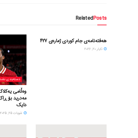
Related
Posts
دسته‌بندی نشده
هەفتەنامەی جام کوردی ژمارەی 427
ئایار 20, 2026
دسته‌بندی نشد
وەڵامی یەکلاک
مەدرید بۆ ڕاک
دایک
شوبات 25, 2025