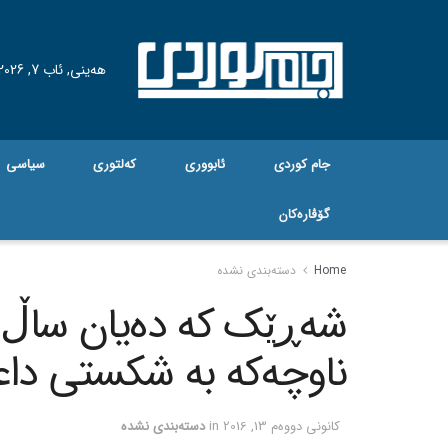
هه‌ینی, ئاب 7, 2026
جام کوردی
ئابووری
کەلتوری
سیاسی
گۆڤاره‌کان
Home
دسته‌بندی نشده
شه‌ڕێک که‌ ده‌یان ساڵ د
ناوچه‌که‌ به‌ شکستی دا
كانونی دووه‌م 13, 2016
in
دسته‌بندی نشده