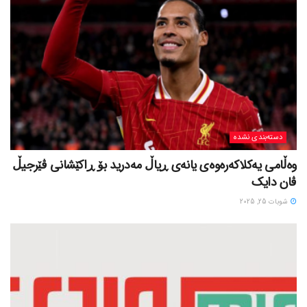
دسته‌بندی نشده
وەڵامی یەکلاکەرەوەی یانەی ڕیاڵ مەدرید بۆ ڕاکێشانی ڤێرجیڵ
ڤان دایک
شوبات 25, 2025