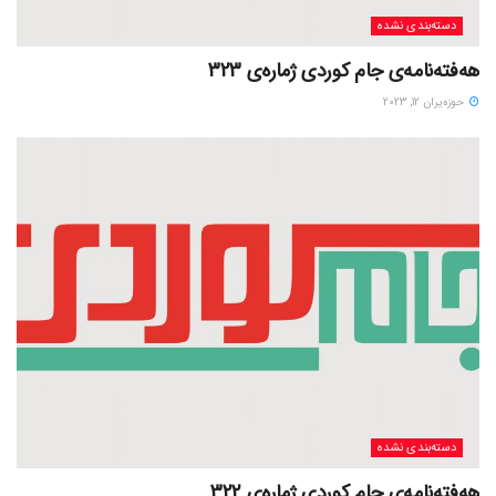
دسته‌بندی نشده
هەفتەنامەی جام کوردی ژمارەی 323
حوزه‌یران 12, 2023
دسته‌بندی نشده
هەفتەنامەی جام کوردی ژمارەی 322