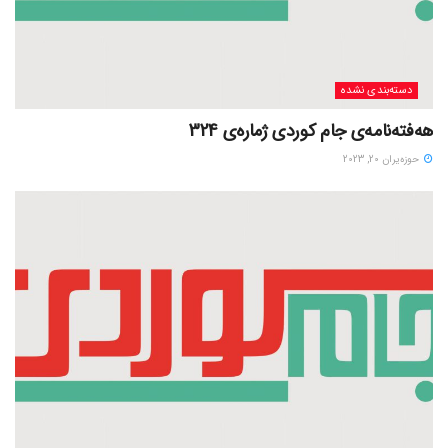
دسته‌بندی نشده
هەفتەنامەی جام کوردی ژمارەی 324
حوزه‌یران 20, 2023