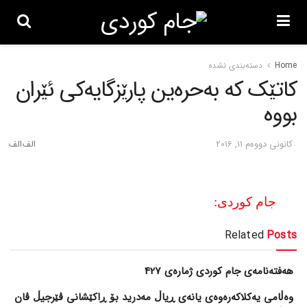
Home
دسته‌بندی نشده
کاتێک که‌ به‌حره‌ین پارێزگایه‌کی ئێران
بووه‌
كانونی دووه‌م 11, 2016
جام کوردی:
Related
Posts
هەفتەنامەی جام کوردی ژمارەی 427
وەڵامی یەکلاکەرەوەی یانەی ڕیاڵ مەدرید بۆ ڕاکێشانی ڤێرجیڵ ڤان