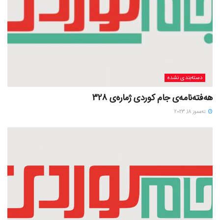
دسته‌بندی نشده
هەفتەنامەی جام کوردی ژمارەی 328
ته‌مموز 18, 2023