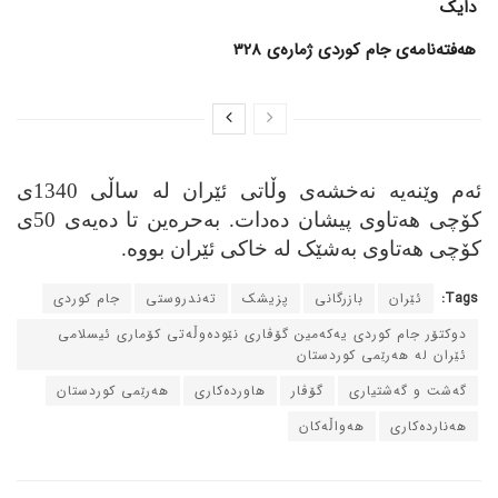
دایک
هەفتەنامەی جام کوردی ژمارەی 328
ئه‌م وێنه‌یه‌ نه‌خشه‌ی وڵاتی ئێران له‌ ساڵی 1340ی
کۆچی هه‌تاوی پیشان ده‌دات. به‌حره‌ین تا ده‌یه‌ی 50ی
کۆچی هه‌تاوی به‌شێک له‌ خاکی ئێران بووه‌.
Tags:
ئێران
بازرگانی
پزیشک
ته‌ندروستی
جام کوردی
دوکتۆر جام کوردی یه‌که‌مین گۆڤاری نێوده‌وڵه‌تی کۆماری ئیسلامی
ئێران له‌ هه‌رێمی کوردستان
گه‌شت و گه‌شتیاری
گۆڤار
هاورده‌کاری
هه‌رێمی کوردستان
هه‌نارده‌کاری
هه‌واڵه‌کان