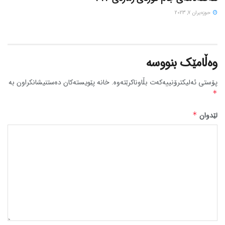
حوزه‌یران 7, 2023
وەڵامێک بنووسە
پۆستی ئەلیکترۆنییەکەت بڵاوناکرێتەوە.
خانە پێویستەکان دەستنیشانکراون بە
*
لێدوان
*