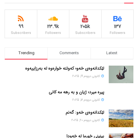
99
23.9k
205k
137
Subscribers
Followers
Subscribers
Followers
Trending
Comments
Latest
لێکدانەوەی خەو؛ کەوتنە خوارەوە لە بەرزاییەوە
كانونی دووه‌م 19, 2025
پیره میرد؛ ژیان و به رهه مه کانی
كانونی دووه‌م 16, 2025
لێکدانەوەی خەو: گەنم
كانونی دووه‌م 20, 2025
بینینی خورما لە خەودا