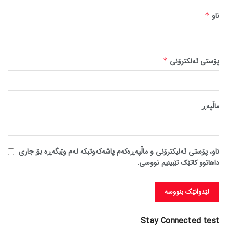
ناو
*
پۆستی ئەلکترۆنی
*
ماڵپه‌ڕ
ناو، پۆستی ئەلیکترۆنی و ماڵپەڕەکەم پاشەکەوتبکە لەم وێبگەڕە بۆ جاری
داهاتوو کاتێک تێبینیم نووسی.
Stay Connected test