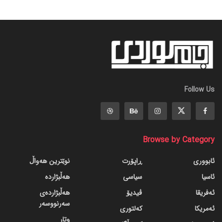
Follow Us
Browse by Category
ئابووری
ڕاپۆرت
نوێترین هەواڵ
ئاسیا
سیاسی
هەڵبژاردە
ئەفریقا
ڤیدیۆ
هەڵبژاردەی
سەرنووسەر
ئەمریکا
کەلتوری
وتار