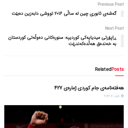
Previous Post
گه‌شه‌ی ئابوری چین له‌ ساڵی 2016 تووشی دابه‌زین ده‌بێت
Next Post
ڕاپۆرتی میدیایه‌کی کوردییه‌: سنوره‌کانی ده‌وڵه‌تی کوردستان
به‌ خه‌نده‌ق هه‌ڵده‌که‌ندرێت
Related
Posts
دسته‌بندی نشده
هەفتەنامەی جام کوردی ژمارەی 427
ئایار 20, 2026