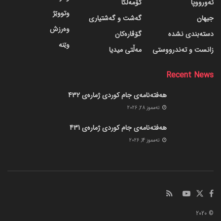
ئەورووپا
کۆمەڵگا
وتووێژ
جیهان
گه‌شت و گه‌شتیاری
وەرزش
دسته‌بندی نشده
گۆڤاره‌کان
وێنە
زانست و تەندرووستی
مەڵتی میدیا
Recent News
هەفتەنامەی جام کوردی ژمارەی 432
ته‌مموز 28, 2026
هەفتەنامەی جام کوردی ژمارەی 431
ته‌مموز 14, 2026
© 2020