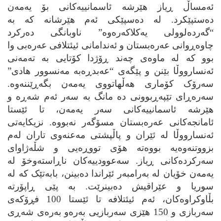
ئه‌مساڵ ڕیاز هێرشه‌ ئاسمانییه‌کانی بۆ یه‌مه‌ن
ده‌ستپێکرد. له‌ ده‌سپێکی ئه‌م هێرشانه‌ که‌ به‌
“گه‌رده‌لوولی یه‌کلاکه‌ره‌وه‌” ناوبانگی ده‌رکرد
چاوه‌ڕوانی عه‌ره‌بستان و ئه‌ندامانی ئیئتلافی عه‌ره‌بی وا
بوو که‌ له‌ ماوه‌ی چه‌ند ڕۆژدا کۆتایی به‌ ته‌مه‌نی
ئه‌نسارووڵا بێنن و پێگه‌ی “عه‌بدڕه‌به‌ مه‌نسوور هادی”
سه‌رۆک کۆماری هه‌ڵهاتووی یه‌مه‌ن بگه‌ڕێننه‌وه‌.
سه‌ره‌ڕای تێپه‌ڕبوونی ده‌ مانگ به‌ سه‌ر ئه‌م شه‌ڕه‌ و
هێرشه‌ ئاسمانییه‌کانی سه‌ر یه‌مه‌ن، تا ئێستا
ئامانجه‌کانی عه‌ره‌بستان مسۆگه‌ر نه‌بووه‌. نزیکایه‌تی
ئه‌نسارووڵا له‌‌ ئێران و پاڵپشتی مه‌عنه‌وی تاران له‌م
بزووتنه‌وه‌یه‌ بووه‌ته‌ هۆی تووڕه‌یی و شڵه‌ژاوای
سه‌رکرده‌کانی ڕیاز. سه‌عوودییه‌کان ناڕاسته‌وخۆ له‌
یه‌مه‌ن خۆیان له‌ به‌رامبه‌ر ئێراندا ده‌بینن، بابه‌تێک که‌ له‌
سوریا و عێراقیش ده‌بینرێت. به‌ پێی ڕاپۆرته‌
بڵاوکراوه‌کان، ئه‌م ئیئتلافه‌ تا ئێستا 100 فڕۆکه‌ی
سه‌ربازی و 150 هێزی سه‌ربازیی به‌ره‌و به‌ره‌ی شه‌ڕی