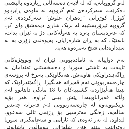
له‌و گرووپانه‌یه‌ که‌ له‌ لایه‌ن ده‌سه‌ڵاتی ڕیازه‌وه‌ پاڵپشتی
ده‌کرێت، سه‌رکرده‌ی ئه‌م گرووپه‌ له‌ ماوه‌ی ڕابردوو
کوژرا. کوژرانی “زه‌هران علوش” سه‌رکرده‌ی ئه‌م
گرووپه‌ تیرۆریستییه‌ له‌ نزیک شاری دیمه‌شق وای کرد
که‌ عه‌ره‌بستان په‌ره‌ به‌ هه‌وڵه‌کانی دژ به‌ ئێران بدات،
بابه‌تێک که‌ به‌ ڕای شاره‌زایان، په‌یوه‌ندی زۆری به‌ له‌
سێداره‌دانی شێخ نه‌مره‌وه‌ هه‌یه‌.
به‌م دواییانه‌ به‌ ئاماده‌بوونی ئێران له‌ وتووێژه‌کانی
تایبه‌ت به‌ ئاشتی سوریا و ده‌سخستنی ئه‌ندامان به‌
ڕاگه‌ێندراوێکی هاوبه‌ش، هه‌نگاوێکی به‌نرخ له‌ پرۆسه‌ی
چاره‌سه‌ربوونی ئه‌م قه‌یرانه‌ هه‌ڵگیرا، ڕاگه‌ێندراوێک که‌
تێیدا هه‌ڵبژاردنه‌ گشتییه‌کان تا 18 مانگی داهاتوو له‌م
وڵاته‌ قه‌یراناوییه‌دا پێش بینی کراوه‌. هه‌ر بۆیه‌
نزیکبوونه‌وه‌ له‌ چاره‌سه‌ربوونی ئه‌م قه‌یرانه‌ چه‌ندین
ساڵه‌یه‌، زه‌نگی مه‌ترسیی بۆ ڕژێمی ئالی سه‌عوود
لێداوه‌، له‌ به‌ر ئه‌وه‌ی که‌ ئارامی و سه‌قامگیری سوریا
ده‌توانێت ببێته‌ هۆی شڵه‌ژانی بنه‌ماڵه‌ی پاشایه‌تی