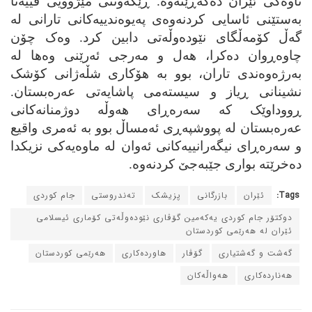
ناوه‌کی ئێران ده‌گه‌ڕێته‌وه‌. ڕێکه‌وتنی مێژوویی ڤییه‌نا
به‌ستێنی ئاسایی کردنه‌وه‌ی په‌یوه‌ندییه‌کانی تارانی له‌
گه‌ڵ کۆمه‌ڵگای نێوده‌وڵه‌تی دابین کرد. وه‌ک چۆن
چاوه‌ڕوان ده‌کرا، هه‌ل و مه‌رجی ئه‌رێنی وه‌ها له‌
به‌رژه‌وه‌ندی تاران، بوو به‌ هۆکاری شڵه‌ژانی کۆشک
نشینانی ڕیاز و سیسته‌می پاشایه‌تی عه‌ره‌بستان.
ڕووداوێک که‌ سه‌ره‌ڕای هه‌وڵه‌ دوژمنانه‌کانی
عه‌ره‌بستان له‌ پووشپه‌ڕی ئه‌مساڵ بوو به‌ ئه‌مری واقیع
و سه‌ره‌ڕای نیگه‌رانییه‌کانی ئه‌وان له‌ ماوه‌یه‌کی نزیکدا
ده‌خرێته‌ بواری جێبه‌جێ کردنه‌وه‌.
Tags:
ئێران
بازرگانی
پزیشک
ته‌ندروستی
جام کوردی
دوکتۆر جام کوردی یه‌که‌مین گۆڤاری نێوده‌وڵه‌تی کۆماری ئیسلامی
ئێران له‌ هه‌رێمی کوردستان
گه‌شت و گه‌شتیاری
گۆڤار
هاورده‌کاری
هه‌رێمی کوردستان
هه‌نارده‌کاری
هه‌واڵه‌کان