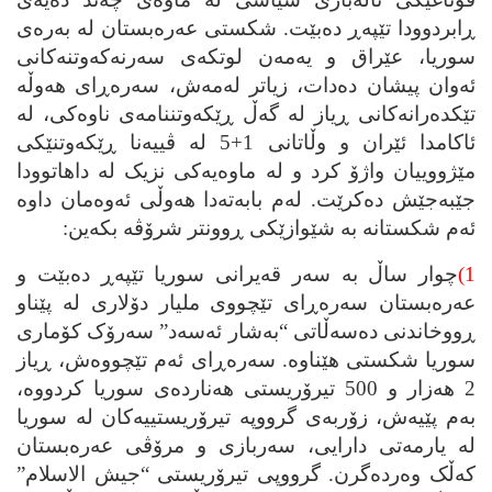
ڕابردوودا تێپه‌ڕ ده‌بێت. شکستی عه‌ره‌بستان له‌ به‌ره‌ی
سوریا، عێراق و یه‌مه‌ن لوتکه‌ی سه‌رنه‌که‌وتنه‌کانی
ئه‌وان پیشان ده‌دات، زیاتر له‌مه‌ش، سه‌ره‌ڕای هه‌وڵه‌
تێکده‌رانه‌کانی ڕیاز له‌ گه‌ڵ ڕێکه‌وتننامه‌ی ناوه‌کی، له‌
ئاکامدا ئێران و وڵاتانی 1+5 له‌ ڤییه‌نا ڕێکه‌وتنێکی
مێژووییان واژۆ کرد و له‌ ماوه‌یه‌کی نزیک له‌ داهاتوودا
جێبه‌جێش ده‌کرێت. له‌م بابه‌ته‌دا هه‌وڵی ئه‌وه‌مان داوه‌
ئه‌م شکستانه‌ به‌ شێوازێکی ڕوونتر شرۆڤه‌ بکه‌ین:
1)
چوار ساڵ به‌ سه‌ر قه‌یرانی سوریا تێپه‌ڕ ده‌بێت و
عه‌ره‌بستان سه‌ره‌ڕای تێچووی ملیار دۆلاری له‌ پێناو
ڕووخاندنی ده‌سه‌ڵاتی “به‌شار ئه‌سه‌د” سه‌رۆک کۆماری
سوریا شکستی هێناوه‌. سه‌ره‌ڕای ئه‌م تێچووه‌ش، ڕیاز
2 هه‌زار و 500 تیرۆریستی هه‌نارده‌ی سوریا کردووه‌،
به‌م پێیه‌ش، زۆربه‌ی گرووپه‌ تیرۆریستییه‌کان له‌ سوریا
له‌ یارمه‌تی دارایی، سه‌ربازی و مرۆڤی عه‌ره‌بستان
که‌ڵک وه‌رده‌گرن. گرووپی تیرۆریستی “جیش الاسلام”