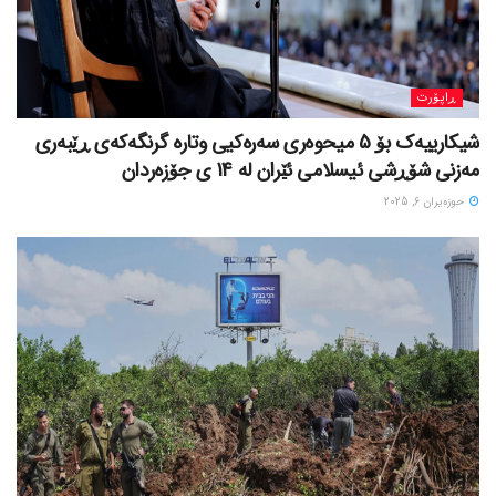
ڕاپۆرت
شیکارییەک بۆ 5 میحوەری سەرەکیی وتارە گرنگەکەی ڕێبەری
مەزنی شۆڕشی ئیسلامی ئێران لە 14 ی جۆزەردان
حوزه‌یران 6, 2025