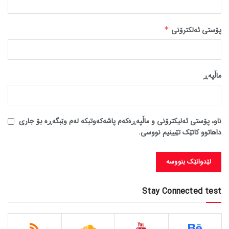
پۆستی ئەلکترۆنی
*
ماڵپه‌ڕ
ناو، پۆستی ئەلیکترۆنی و ماڵپەڕەکەم پاشەکەوتبکە لەم وێبگەڕە بۆ جاری
داهاتوو کاتێک تێبینیم نووسی.
Stay Connected test