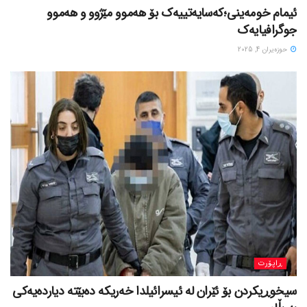
ئیمام خومەینی؛کەسایەتییەک بۆ هەموو مێژوو و هەموو
جوگرافیایەک
حوزه‌یران 4, 2025
ڕاپۆرت
سیخوڕیکردن بۆ ئێران لە ئیسرائیلدا خەریکە دەبێتە دیاردەیەکی