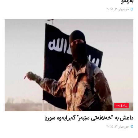
بەربڵاو
حوزه‌یران 3, 2025
ڕاپۆرت
داعش بە “خەلافەتی سێبەر” گەڕایەوە سوریا
حوزه‌یران 3, 2025