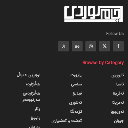
Follow Us
Browse by Category
ئابووری
ڕاپۆرت
نوێترین هەواڵ
ئاسیا
سیاسی
هەڵبژاردە
ئەفریقا
ڤیدیۆ
هەڵبژاردەی
سەرنووسەر
ئەمریکا
کەلتوری
وتار
ئەورووپا
کۆمەڵگا
وتووێژ
جیهان
گه‌شت و گه‌شتیاری
وەرزش