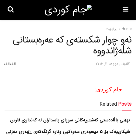
Home
ڕاپۆرت
ئه‌و چوار شکسته‌ی که‌ عه‌ره‌بستانی
شڵه‌ژاندووه‌
كانونی دووه‌م 11, 2016
جام کوردی:
Related
Posts
نهێنی باڵادەستی کەشتییەکانی سوپای پاسداران لە کەنداوی فارس
شیکارییەک بۆ 5 میحوەری سەرەکیی وتارە گرنگەکەی ڕێبەری مەزنی