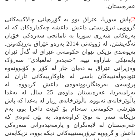
عه‌ره‌بستان.
2)
پاش سوریا، عێراق بوو به‌ گۆڕه‌پانی چالاکییه‌کانی
گرووپی تیرۆریستی داعش. داعشه‌ چه‌کداره‌کان که‌ له‌
به‌ره‌کانی شه‌ڕی سوریا به‌ ئامانجی سه‌ره‌کی خۆیان
نه‌گه‌یشتن، له‌ ژووئه‌نی 2014 به‌ره‌و عێراق به‌ڕێکه‌وتن.
په‌یوه‌ندی نزیکی نێوان حکومه‌تی عێراق له‌ گه‌ڵ ئێران
بابه‌تێکی شاراوه‌ نییه‌. “حه‌یده‌ر ئه‌لعبادی” سه‌رۆک
وه‌زیرانی عێراق به‌ ده‌یان جار له‌ کۆڕ و کۆبوونه‌وه‌
نێوده‌وڵه‌تییه‌کان باسی له‌ هاوکارییه‌کانی تاران له‌
پرۆسه‌ی به‌ره‌نگاربوونه‌وه‌ی داعش کردووه‌. له‌
به‌رامبه‌ردا، عه‌ره‌بستان ماوه‌ی 25 ساڵ له‌ به‌غدا
باڵوێزخانه‌ی نه‌بووه‌. باڵوێزخانه‌ی ڕیاز له‌ به‌غدا که‌ پاش
هێرشی حکومه‌تی سه‌دام بۆ کوێت داخرا بوو، به‌م
نزیکانه‌ سه‌ر له‌ نوێ کراوه‌ته‌وه‌. به‌ پێی ئه‌وه‌ی که‌
عه‌ره‌بستان له‌ لایه‌نگران و یارمه‌تیده‌رانی سه‌ره‌کی
داعش و گرووپه‌ تیرۆریستییه‌کانی دیکه‌ بووه‌، نزیکایه‌تی