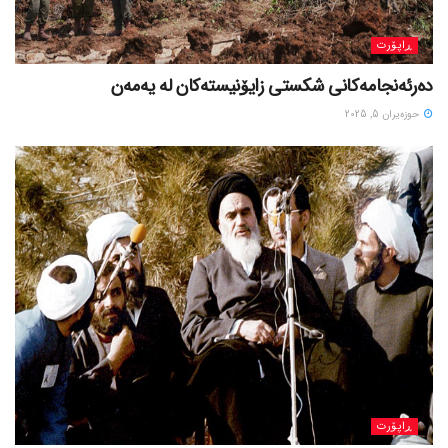
ڕاپۆرت
دەرئەنجامەکانی شکستی زایۆنیستەکان لە یەمەن
حوزه‌یران 5, 2025
ڕاپۆرت