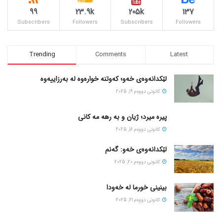
99
23.9k
205k
137
Subscribers
Followers
Subscribers
Followers
Trending
Comments
Latest
لێکدانەوەی خەو؛ کەوتنە خوارەوە لە بەرزاییەوە
كانونی دووه‌م 19, 2025
پیره میرد؛ ژیان و به رهه مه کانی
كانونی دووه‌م 16, 2025
لێکدانەوەی خەو: گەنم
كانونی دووه‌م 20, 2025
بینینی خورما لە خەودا
كانونی دووه‌م 21, 2025