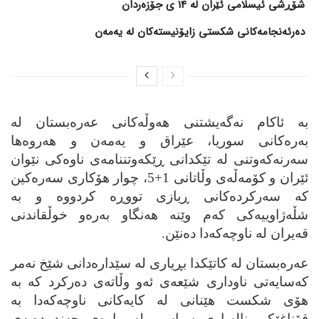
شۆڕشی ئیسلامی ئێران لە 14 ی جۆزەردان
دەرئەنجامەکانی شکستی زایۆنیستەکان لە یەمەن
به‌ ئاکام نه‌گه‌یشتنی هه‌وڵه‌کانی عه‌ره‌بستان له‌
به‌ره‌کانی سوریا، عێراق و یه‌مه‌ن و هه‌روه‌ها
سه‌رنه‌که‌وتنی له‌ تێکدانی ڕێکه‌وتننامه‌ی ناوه‌کی نێوان
ئێران و کۆمه‌ڵه‌ی وڵاتانی 1+5، چوار هۆکاری سه‌ره‌کین
که‌ سه‌رکرده‌کانی ڕیازی تووڕه‌ کردووه‌ و به‌
شڵه‌ژاوییه‌کی که‌م وێنه‌ هه‌نگاو به‌ره‌و خوڵقاندنی
قه‌یران له‌ ناوچه‌که‌دا ده‌نێن.
عه‌ره‌بستان له‌ کاتێکدا بڕیاری له‌ سێداره‌دانی شێخ نه‌مر
که‌سایه‌تی ناوداری شێعه‌ی ئه‌و وڵاته‌ی ده‌رکرد که‌ به‌
هۆی شکست هێنانی له‌ کایه‌کانی ناوچه‌که‌دا به‌
قۆناغێکی ناله‌باری سیاسی له‌ ماوه‌ی چه‌ند ده‌یه‌ی