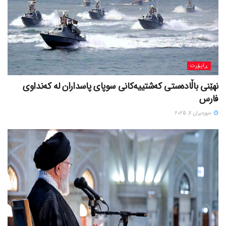
ڕاپۆرت
نهێنی باڵادەستی کەشتییەکانی سوپای پاسداران لە کەنداوی
فارس
حوزه‌یران 7, 2025