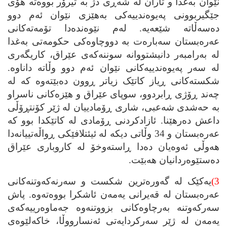
نێوان به‌غدا و تاران له‌ شه‌ڕی دژ به‌ تیرۆر بووه‌ته‌ هۆی
جێگیربوونی په‌یوه‌ندییه‌کی به‌هێزی نێوان ئه‌م دوو
ده‌سه‌ڵاته‌ شێعه‌یه‌. له‌م نێوه‌نده‌دا تۆمه‌ته‌کانی
عه‌ره‌بستان سه‌باره‌ت به‌ دووچاوه‌کی حکومه‌تی به‌غدا
له‌ به‌رامبه‌ر دانیشتووانه‌ سوننه‌که‌ی عێراق، کاریگه‌ری
له‌ سه‌ر په‌یوه‌ندییه‌کانی نێوان ئه‌م دوو وڵاته‌ داناوه‌.
شکسته‌کانی ڕیاز کاتێک زیاتر ڕوون ده‌بێته‌وه‌ که‌ له‌
چه‌ند ڕۆژی ڕابردوو، سوپای عێراق و هێزه‌کانی ناسراو
به‌ حه‌شدی شه‌عبی، شاری ڕۆمادییان له‌ ژێر کۆنتڕۆڵی
داعش ده‌رهێنا. ئازادکردنی ڕۆمادی له‌ کاتێکدا بوو که‌
عه‌ره‌بستان و 34 وڵاتی دیکه‌ له‌ ئیئتلافێکی ڕواڵه‌تییانه‌دا
هه‌وڵی ئه‌وه‌یان ده‌دا ڕاسته‌وخۆ له‌ کاروباری عێراق
ده‌ستێوه‌ردانیان هه‌بێت.
3)
یه‌کێک له‌ گه‌وره‌ترین شکست و سه‌رنه‌که‌وتنه‌کانی
عه‌ره‌بستان له‌ قه‌یرانی یه‌مه‌ن ئاشکرا بووه‌ته‌وه‌. پاش
سه‌رکه‌وتنه‌ به‌رچاوه‌کانی بزووتنه‌وه‌ جه‌ماوه‌رییه‌که‌ی
یه‌مه‌ن له‌ ژێر سه‌رکردایه‌تی ئه‌نسارووڵا، خاکه‌لێوه‌ی