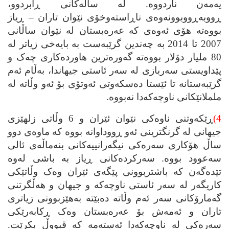
یه‌مه‌ن ناردووه‌. له‌ ساڵه‌کانی ڕابردوو،
ڕووبه‌ڕووبوونه‌وه‌ی ناڕاسته‌وخۆی نێوان تاران – ڕیاز
بووه‌ته‌ هۆی ئه‌وه‌ی که‌ عه‌ره‌بستان له‌ نێوان ساڵانی
2007 تا 2014 به‌ چه‌ندین گرێبه‌ست به‌ بایه‌خی زیاتر له‌
80 ملیار دۆلار بووه‌ته‌ گه‌وره‌ترین هاورده‌کاری چه‌ک و
پێداویستی سه‌ربازی له‌ سه‌ر ئاستی جیهاندا، به‌ڵام ئه‌م
گرێبه‌ستانه‌ تا ئێستا ده‌سکه‌وتی ئه‌وتۆی بۆ ئه‌و وڵاته‌ له‌
ململانێکانی ناوچه‌که‌دا نه‌بووه‌.
4)
ڕێکه‌وتنی ناوه‌کی نێوان ئێران و 6 وڵاتی زلهێزی
جیهانی له‌ گرنگترینی ئه‌و ڕووداوانه‌ بووه‌ که‌ ماوه‌ی دوو
ساڵ هۆکاری سه‌ره‌کی نیگه‌رانییه‌کانی بنه‌ماڵه‌ی ئالی
سه‌عوود بووه‌. سه‌رکرده‌کانی ڕیاز به‌ باشی له‌وه‌
تێده‌گه‌ن که‌ باشتربوونی پێگه‌ی ئێران وه‌ک وڵاتێکی
کاریگه‌ر له‌ سه‌ر ئاستی ناوچه‌که‌ و جیهان و هه‌ڵگرتنی
گه‌مارۆکانی سه‌ر ئه‌م وڵاته‌ ده‌بێته‌ به‌هێزبوونی زیاتری
تاران و ئه‌مه‌ش بۆ عه‌ره‌بستان وه‌ک ڕکابه‌رێکی
سه‌ره‌کی له‌ ناوچه‌که‌دا ئه‌سته‌مه‌ که‌ قبووڵ بکرێت.