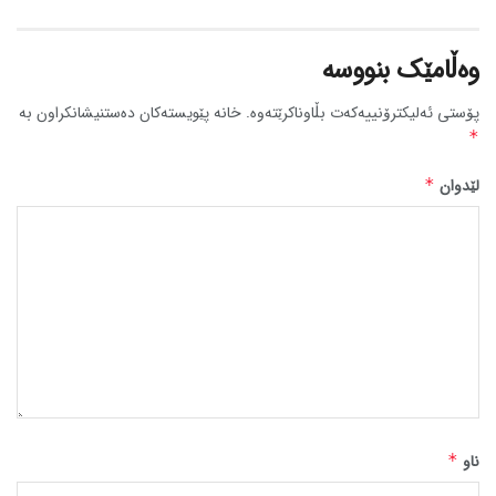
وەڵامێک بنووسە
پۆستی ئەلیکترۆنییەکەت بڵاوناکرێتەوە.
خانە پێویستەکان دەستنیشانکراون بە
*
لێدوان
*
ناو
*