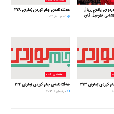
ەرەوەی یانەی ڕیاڵ
هەفتەنامەی جام کوردی ژمارەی 328
ێشانی ڤێرجیڵ ڤان
ته‌مموز 18, 2023
ه
دسته‌بندی نشده
 کوردی ژمارەی 323
هەفتەنامەی جام کوردی ژمارەی 322
حوزه‌یران 7, 2023