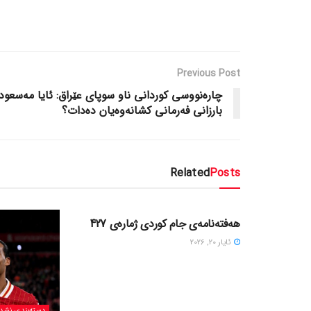
Previous Post
چاره‌نووسی کوردانی ناو سوپای عێراق: ئایا مه‌سعود
بارزانی فه‌رمانی کشانه‌وه‌یان ده‌دات؟
Related
Posts
دسته‌بندی نشده
هەفتەنامەی جام کوردی ژمارەی 427
ئایار 20, 2026
دسته‌بندی نشد