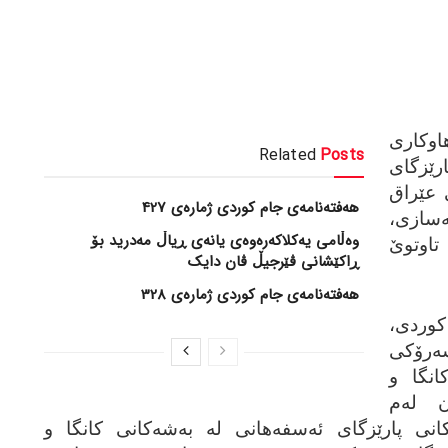
هاوکاری
Related
Posts
رێزگای
 عێراق
هەفتەنامەی جام کوردی ژمارەی 427
‌سازی،
وەڵامی یەکلاکەرەوەی یانەی ڕیاڵ مەدرید بۆ
تاوتوێ
ڕاکێشانی ڤێرجیڵ ڤان دایک
هەفتەنامەی جام کوردی ژمارەی 328
ردی،
ه‌رۆکی
انگا و
ن له‌م
یه‌کانی پارێزگای ئه‌سفه‌هانی له‌ به‌شه‌کانی کانگا و