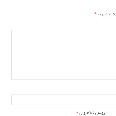
شانکراون بە
*
پۆستی ئەلکترۆنی
*