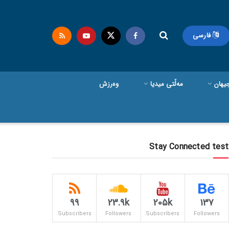
فارسی
یهان
مەڵتی میدیا
وەرزش
Stay Connected test
99
23.9k
205k
137
Subscribers
Followers
Subscribers
Followers