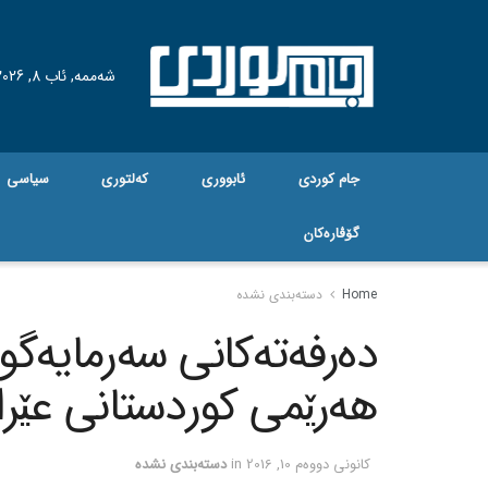
شەممە, ئاب 8, 2026
جام کوردی
ئابووری
کەلتوری
سیاسی
گۆڤاره‌کان
Home
دسته‌بندی نشده
ده‌رفه‌ته‌کانی سه‌رمایه‌گ
هه‌رێمی کوردستانی عێرا
كانونی دووه‌م 10, 2016
in
دسته‌بندی نشده