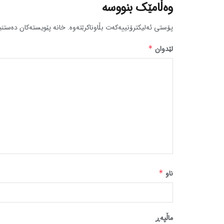
وەڵامێک بنووسە
پۆستی ئەلیکترۆنییەکەت بڵاوناکرێتەوە.
خانە پێویستەکان دەستنی
لێدوان
*
ناو
*
ماڵپه‌ڕ