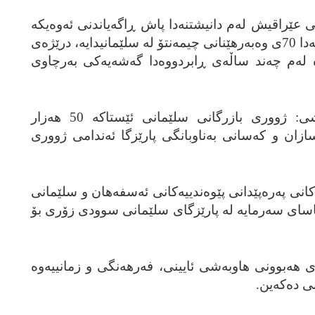
ێراقیش له‌م دانیشتنه‌دا پاش ڕاگه‌یاندنی ئه‌وه‌یکه‌
له‌سه‌دا 30 پیشه‌سازییه‌کان و له‌سه‌دا 70ی وه‌به‌رهێنانی چیمه‌نتۆ له‌ سلێمانیدایه‌، درێژه‌ی
‌ له‌م چه‌ند ساڵه‌ی ڕابردووه‌دا گه‌شه‌یه‌کی به‌رچاوی
سیروان محه‌مه‌د مه‌حموود وتیشی: ژووری بازرگانی سلێمانی ئێستاکه‌ 50 هه‌زار
‌سازان و که‌سانی به‌ناوبانگی پارێزگا ئه‌ندامی ژووری
انی په‌ره‌پێدانی پێوه‌ندییه‌کانی ئه‌سفه‌هان و سلێمانی
و یاسای سه‌رمایه‌ له‌ پارێزگای سلێمانی سوودی زۆری بۆ
هه‌بوونی هاوبه‌شی ئایینی، فه‌رهه‌نگی و زمانییه‌وه‌
ی ده‌که‌ین.