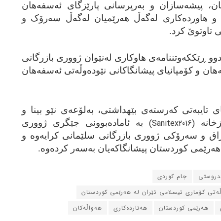
گانان، پیشه‌سازان و به‌رپرسانی پارێزگای ئه‌سفه‌هان
 و هاورده‌کاری له‌گه‌ڵ هه‌رێمیان له‌گه‌ڵ سه‌رۆک و
ی تاوتوێ کرد.
ا دوو ڕێککه‌وتننامه‌ی هاوکاری له‌نێوان ژووری بازرگانی
ان و کۆمپانیای پیشانگاکانی نێوده‌وڵه‌تی ئه‌سفه‌هان
ای تایبه‌تی که‌رسته‌ی بێهداشتی، به‌لۆعه‌ی نێو بینا و
زخانه‌
(Sanitex2016)
به‌ ئاماده‌بوونی جێگری ژووری
اق و سه‌رۆکی ژووری بازرگانی سلێمانی کرایه‌وه‌ و
هه‌رێمی کوردستان پیشانگاکه‌یان به‌سه‌ر کرده‌وه‌.
ندروستی
جام کوردی
ڵه‌تی کۆماری ئیسلامی ئێران له‌ هه‌رێمی کوردستان
هه‌رێمی کوردستان
هه‌نارده‌کاری
هه‌واڵه‌کان