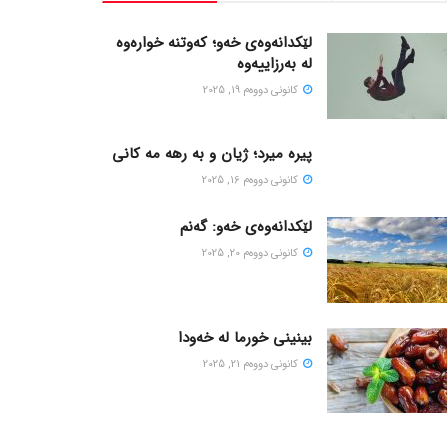
لێکدانەوەی خەو؛ کەوتنە خوارەوە
لە بەرزاییەوە
كانونی دووه‌م 19, 2025
پیره میرد؛ ژیان و به رهه مه کانی
كانونی دووه‌م 16, 2025
لێکدانەوەی خەو: گەنم
كانونی دووه‌م 20, 2025
بینینی خورما لە خەودا
كانونی دووه‌م 21, 2025