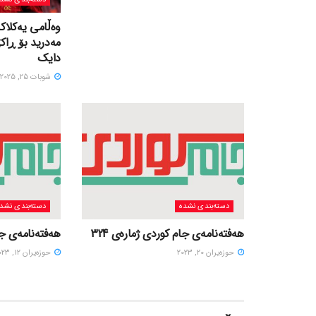
وەڵامی یەکلاک
مەدرید بۆ ڕاک
دایک
شوبات 25, 2025
دسته‌بندی نشده
دسته‌بندی نشد
هەفتەنامەی جام کوردی ژمارەی 324
هەفتەنامەی جام
حوزه‌یران 20, 2023
حوزه‌یران 12, 2023