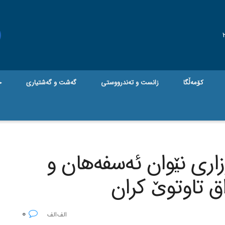
کۆمەڵگا
زانست و تەندرووستی
گه‌شت و گه‌شتیاری
ج
وزاری نێوان ئه‌سفه‌هان و
ق تاوتوێ کران
0