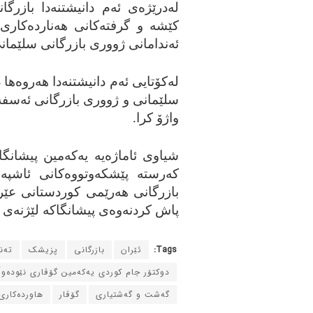
له‌درێژه‌ی ئه‌م دانیشتنه‌دا بازر
کێشه‌ و گرفته‌کانی هه‌نارده‌کاری
ئه‌ندامانی ژووری بازرگانی سلێمان
له‌کۆتایی ئه‌م دانیشتنه‌دا هه‌روه‌ه
سلێمانی و ژووری بازرگانی ئه‌سفه‌ه
واژۆ کرا.
شیاوی ئاماژه‌یه‌ یه‌که‌مین پیشانگ
که‌رسته‌ پێشکه‌وتووه‌کانی ئاشپه‌
بازرگانی هه‌رێمی کوردستانی عێر
پاش کردنه‌وه‌ی پیشانگاکه‌ لێژنه‌ی 
Tags:
ئێران
بازرگانی
پزیشک
ته‌
دوکتۆر جام کوردی یه‌که‌مین گۆڤاری نێوده‌و
گه‌شت و گه‌شتیاری
گۆڤار
هاورده‌کاری