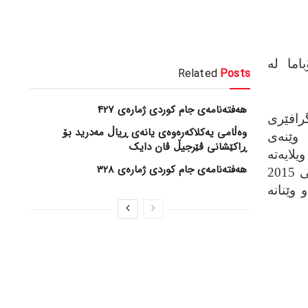
اما له‌
Related
Posts
هەفتەنامەی جام کوردی ژمارەی 427
گرافێری
وەڵامی یەکلاکەرەوەی یانەی ڕیاڵ مەدرید بۆ
وێنه‌ی
ڕاکێشانی ڤێرجیڵ ڤان دایک
ایه‌ته‌
هەفتەنامەی جام کوردی ژمارەی 328
یه‌کگرتووه‌کانی ئه‌مریکای له‌ ساڵی 2015
و وێنانه