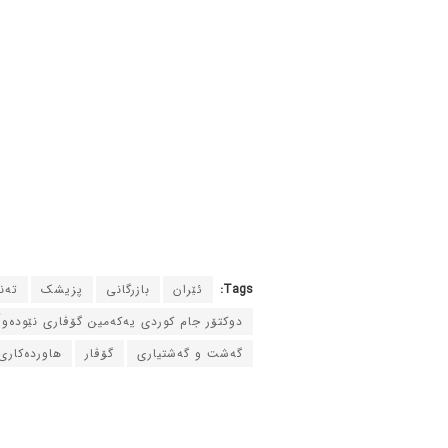
Tags:
ئێران
بازرگانی
پزیشک
ته‌
دوکتۆر جام کوردی یه‌که‌مین گۆڤاری نێوده‌و
گه‌شت و گه‌شتیاری
گۆڤار
هاورده‌کاری