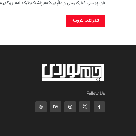
ناو، پۆستی ئەلیکترۆنی و ماڵپەڕەکەم پاشەکەوتبکە لەم وێبگەڕە 
Follow Us