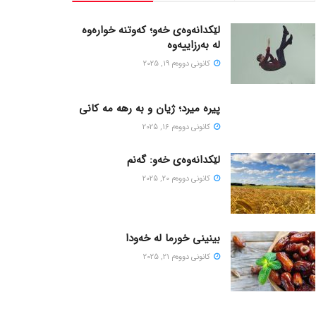
لێکدانەوەی خەو؛ کەوتنە خوارەوە
لە بەرزاییەوە
كانونی دووه‌م 19, 2025
پیره میرد؛ ژیان و به رهه مه کانی
كانونی دووه‌م 16, 2025
لێکدانەوەی خەو: گەنم
كانونی دووه‌م 20, 2025
بینینی خورما لە خەودا
كانونی دووه‌م 21, 2025