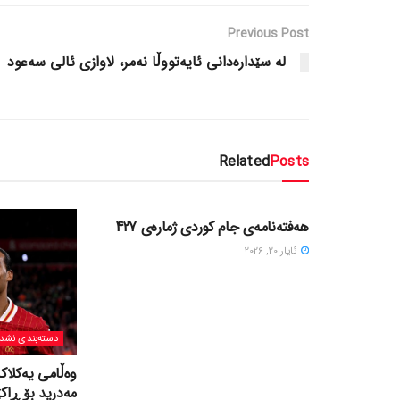
Previous Post
له‌ سێداره‌دانی ئایه‌تووڵا نه‌مر، لاوازی ئالی سه‌عود
Related
Posts
دسته‌بندی نشده
هەفتەنامەی جام کوردی ژمارەی 427
ئایار 20, 2026
دسته‌بندی نشد
وەڵامی یەکلاک
مەدرید بۆ ڕاک