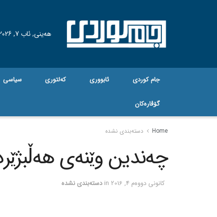
هه‌ینی, ئاب 7, 2026
جام کوردی
ئابووری
کەلتوری
سیاسی
گۆڤاره‌کان
Home
دسته‌بندی نشده
چه‌ندین وێنه‌ی هه‌ڵبژێردر
كانونی دووه‌م 4, 2016
in
دسته‌بندی نشده