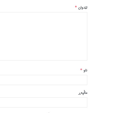
لێدوان
*
ناو
*
ماڵپه‌ڕ