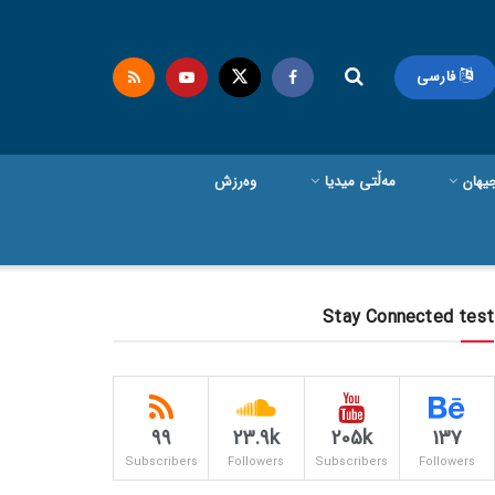
فارسی
یهان
مەڵتی میدیا
وەرزش
Stay Connected test
99
23.9k
205k
137
Subscribers
Followers
Subscribers
Followers