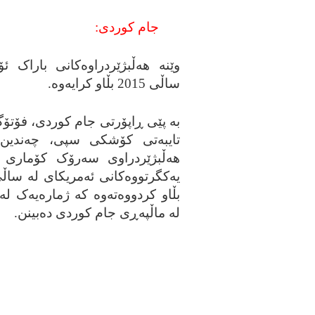
جام کوردی:
وێنه‌ هه‌ڵبژێردراوه‌کانی باراک ئۆب
ساڵی 2015 بڵاو کرایه‌وه‌.
به‌ پێی ڕاپۆرتی جام کوردی، فۆتۆ
تایبه‌تی کۆشکی سپی، چه‌ندین 
هه‌ڵبژێردراوی سه‌رۆک کۆماری ویل
بڵاو کردووه‌ته‌وه‌ که‌ ژماره‌یه‌ک له‌
له‌ ماڵپه‌ڕی جام کوردی ده‌بینن.