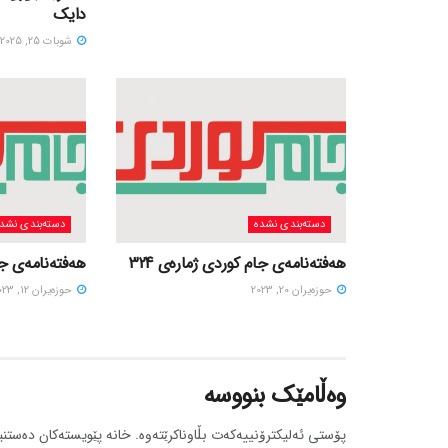
دایک
شوبات 25, 2025
دسته‌بندی نشده
دسته‌بندی نشد
هەفتەنامەی جام کوردی ژمارەی 324
هەفتەنامەی جام
حوزه‌یران 20, 2023
حوزه‌یران 12, 2023
وەڵامێک بنووسە
پۆستی ئەلیکترۆنییەکەت بڵاوناکرێتەوە.
خانە پێویستەکان دەستنی