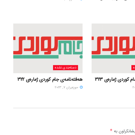
ه
دسته‌بندی نشده
 کوردی ژمارەی 323
هەفتەنامەی جام کوردی ژمارەی 322
حوزه‌یران 7, 2023
شانکراون بە
*