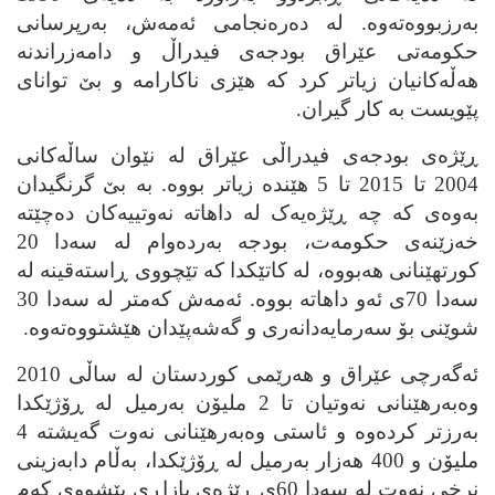
به‌رزبووه‌ته‌وه‌. له‌ ده‌ره‌نجامی ئه‌مه‌ش، به‌رپرسانی
حکومه‌تی عێراق بودجه‌ی فیدراڵ و دامه‌زراندنه‌
هه‌ڵه‌کانیان زیاتر کرد که‌ هێزی ناکارامه‌ و بێ توانای
پێویست به‌ کار گیران.
ڕێژه‌ی بودجه‌ی فیدراڵی عێراق له‌ نێوان ساڵه‌کانی
2004 تا 2015 تا 5 هێنده‌ زیاتر بووه‌. به‌ بێ گرنگیدان
به‌وه‌ی که‌ چه‌ ڕێژه‌یه‌ک له‌ داهاته‌ نه‌وتییه‌کان ده‌چێته‌
خه‌زێنه‌ی حکومه‌ت، بودجه‌ به‌رده‌وام له‌ سه‌دا 20
کورتهێنانی هه‌بووه‌، له‌ کاتێکدا که‌ تێچووی ڕاسته‌قینه‌ له‌
سه‌دا 70ی ئه‌و داهاته‌ بووه‌. ئه‌مه‌ش که‌متر له‌ سه‌دا 30
شوێنی بۆ سه‌رمایه‌دانه‌ری و گه‌شه‌پێدان هێشتووه‌ته‌وه‌.
ئه‌گه‌رچی عێراق و هه‌رێمی کوردستان له‌ ساڵی 2010
وه‌به‌رهێنانی نه‌وتیان تا 2 ملیۆن به‌رمیل له‌ ڕۆژێکدا
به‌رزتر کرده‌وه‌ و ئاستی وه‌به‌رهێنانی نه‌وت گه‌یشته‌ 4
ملیۆن و 400 هه‌زار به‌رمیل له‌ ڕۆژێکدا، به‌ڵام دابه‌زینی
نرخی نه‌وت له‌ سه‌دا 60ی ڕێژه‌ی بازاڕی پێشووی که‌م