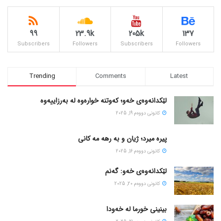
99
23.9k
205k
137
Subscribers
Followers
Subscribers
Followers
Trending
Comments
Latest
لێکدانەوەی خەو؛ کەوتنە خوارەوە لە بەرزاییەوە
كانونی دووه‌م 19, 2025
پیره میرد؛ ژیان و به رهه مه کانی
كانونی دووه‌م 16, 2025
لێکدانەوەی خەو: گەنم
كانونی دووه‌م 20, 2025
بینینی خورما لە خەودا