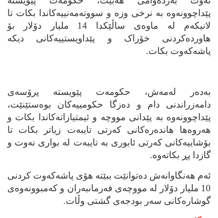
نه‌وت به‌رده‌وامی هه‌بێت، حکومه‌ت پێویسته‌
پێداچوونه‌وه‌ به‌ نرخی وزه‌ و سووته‌مه‌نییه‌کاندا بکات تا
لانیکه‌م له‌ ماوه‌ی ساڵێکدا 14 ملیار دۆلار بۆ
هاورده‌کردنی خۆراک و پێداویستییه‌کانی دیکه‌
پاشه‌که‌وت بکات.
به‌ده‌ر له‌مه‌ش، حکومه‌ت پێویسته‌ پرۆسه‌ی
دامه‌زراندنی دام و ده‌زگا حکومییه‌کان بوه‌ستێنێت،
پێداچوونه‌وه‌ به‌ پێدانی مووچه‌ و ئیمتیازاته‌کاندا بکات و
هه‌روه‌ها هانده‌ره‌کانی که‌رتی تایبه‌ت زیاتر بکات تا
بۆشاییه‌کانی که‌رتی ئابوری به‌ تایبه‌ت له‌ بواری نه‌وت و
گازدا پڕ بکاته‌وه‌.
ئه‌م هه‌نگاوانه‌ش ده‌توانێت ببێته‌ هۆی پاشه‌که‌وت کردنی
10 ملیار دۆلار له‌ مووچه‌ی فه‌رمانبه‌ران و که‌مبوونه‌وه‌ی
گوشاره‌کانی سه‌ر بودجه‌ی گشتی وڵات.