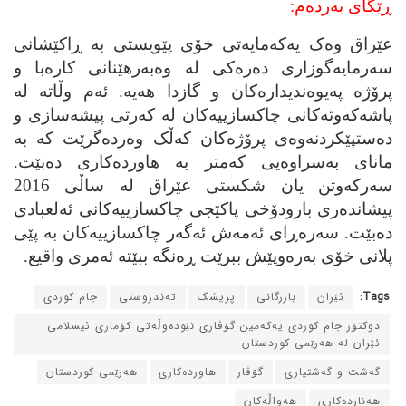
ڕێگای به‌رده‌م:
عێراق وه‌ک یه‌که‌مایه‌تی خۆی پێویستی به‌ ڕاکێشانی
سه‌رمایه‌گوزاری ده‌ره‌کی له‌ وه‌به‌رهێنانی کاره‌با و
پرۆژه‌ په‌یوه‌ندیداره‌کان و گازدا هه‌یه‌. ئه‌م وڵاته‌ له‌
پاشه‌که‌وته‌کانی چاکسازییه‌کان له‌ که‌رتی پیشه‌سازی و
ده‌ستپێکردنه‌وه‌ی پرۆژه‌کان که‌ڵک وه‌رده‌گرێت که‌ به‌
مانای به‌سراوه‌یی که‌متر به‌ هاورده‌کاری ده‌بێت.
سه‌رکه‌وتن یان شکستی عێراق له‌ ساڵی 2016
پیشانده‌ری بارودۆخی پاکێجی چاکسازییه‌کانی ئه‌لعبادی
ده‌بێت. سه‌ره‌ڕای ئه‌مه‌ش ئه‌گه‌ر چاکسازییه‌کان به‌ پێی
پلانی خۆی به‌ره‌وپێش ببرێت ڕه‌نگه‌ ببێته‌ ئه‌مری واقیع.
Tags:
ئێران
بازرگانی
پزیشک
ته‌ندروستی
جام کوردی
دوکتۆر جام کوردی یه‌که‌مین گۆڤاری نێوده‌وڵه‌تی کۆماری ئیسلامی
ئێران له‌ هه‌رێمی کوردستان
گه‌شت و گه‌شتیاری
گۆڤار
هاورده‌کاری
هه‌رێمی کوردستان
هه‌نارده‌کاری
هه‌واڵه‌کان