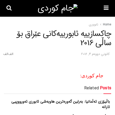
Home
ئابووری
چاکسازییه‌ ئابورییه‌کانی عێراق بۆ
ساڵی 2016
كانونی دووه‌م 4, 2016
جام کوردی:
Related
Posts
باڵیۆزی ئەڵمانیا: بەرلین گەورەترین هاوبەشی ئابوری ئەورووپیی
تارانە