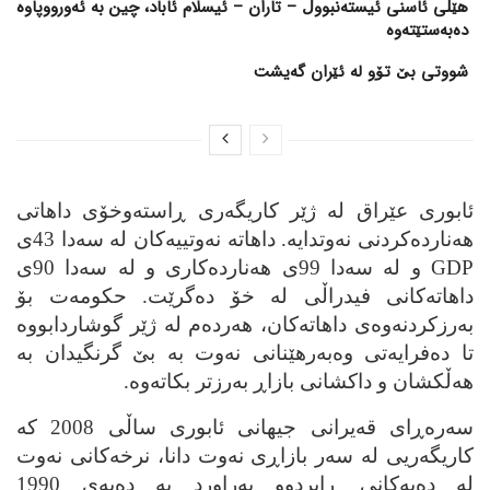
هێڵی ئاسنی ئیستەنبووڵ – تاران – ئیسلام ئاباد، چین بە ئەورووپاوە
دەبەستێتەوە
شووتی بێ تۆو لە ئێران گەیشت
ئابوری عێراق له‌ ژێر کاریگه‌ری ڕاسته‌وخۆی داهاتی
هه‌نارده‌کردنی نه‌وتدایه‌. داهاته‌ نه‌وتییه‌کان له‌ سه‌دا 43ی
GDP
و له‌ سه‌دا 99ی هه‌نارده‌کاری و له‌ سه‌دا 90ی
داهاته‌کانی فیدراڵی له‌ خۆ ده‌گرێت. حکومه‌ت بۆ
به‌رزکردنه‌وه‌ی داهاته‌کان، هه‌رده‌م له‌ ژێر گوشاردابووه‌
تا ده‌فرایه‌تی وه‌به‌رهێنانی نه‌وت به‌ بێ گرنگیدان به‌
هه‌ڵکشان و داکشانی بازاڕ به‌رزتر بکاته‌وه‌.
سه‌ره‌ڕای قه‌یرانی جیهانی ئابوری ساڵی 2008 که‌
کاریگه‌ریی له‌ سه‌ر بازاڕی نه‌وت دانا، نرخه‌کانی نه‌وت
له‌ ده‌یه‌کانی ڕابردوو به‌راورد به‌ ده‌یه‌ی 1990