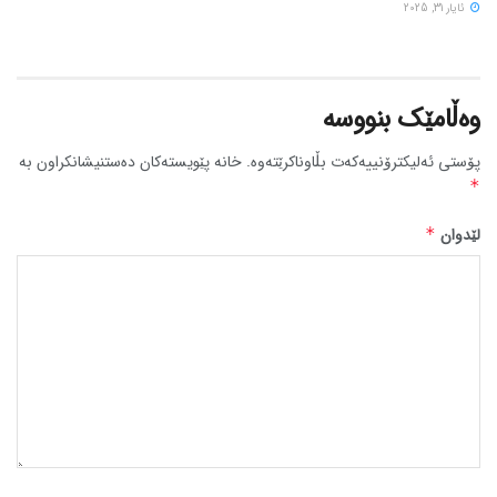
ئایار 31, 2025
وەڵامێک بنووسە
پۆستی ئەلیکترۆنییەکەت بڵاوناکرێتەوە.
خانە پێویستەکان دەستنیشانکراون بە
*
لێدوان
*