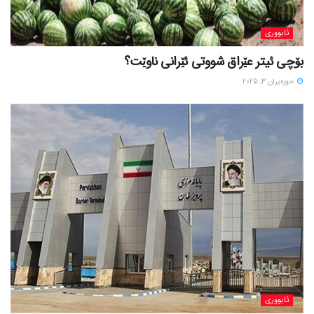
ئابووری
بۆچی ئیتر عێراق شووتی ئێرانی ناوێت؟
حوزه‌یران 3, 2025
ئابووری