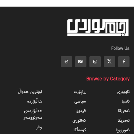
Follow Us
Browse by Category
ئابووری
ڕاپۆرت
نوێترین هەواڵ
ئاسیا
سیاسی
هەڵبژاردە
ئەفریقا
ڤیدیۆ
هەڵبژاردەی
سەرنووسەر
ئەمریکا
کەلتوری
وتار
ئەورووپا
کۆمەڵگا