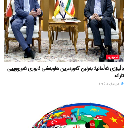
ئابووری
باڵیۆزی ئەڵمانیا: بەرلین گەورەترین هاوبەشی ئابوری ئەورووپیی
تارانە
حوزه‌یران 7, 2025