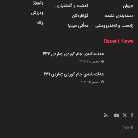
وتووێژ
جیهان
گه‌شت و گه‌شتیاری
وەرزش
دسته‌بندی نشده
گۆڤاره‌کان
وێنە
زانست و تەندرووستی
مەڵتی میدیا
Recent News
هەفتەنامەی جام کوردی ژمارەی 432
ته‌مموز 28, 2026
هەفتەنامەی جام کوردی ژمارەی 431
ته‌مموز 14, 2026
© 2020