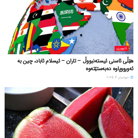
ئابووری
هێڵی ئاسنی ئیستەنبووڵ – تاران – ئیسلام ئاباد، چین بە
ئەورووپاوە دەبەستێتەوە
حوزه‌یران 4, 2025