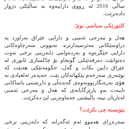
ساڵی 2016 له‌ ڕووی داراییه‌وه‌ به‌ ساڵێکی دژوار
داده‌نرێت.
کلتورێکی سیاسی نوێ:
هه‌ل و مه‌رجی ئه‌منی و دارایی عێراق به‌راورد به‌
دراوسێکانی مه‌ترسیدارتره‌. نه‌بوونی سه‌رچاوه‌کانی
دارایی جێگره‌وه‌ و به‌رده‌وامی دابه‌زینی نرخی نه‌وت
ده‌توانێت ده‌رفه‌تێکی گونجاو بۆ چاکسازی ئابوری له‌
عێراق دابین بکات و گه‌ل، حکومه‌تێکی هه‌بێت که‌
نوێنه‌ری سه‌رجه‌م پێکهاته‌کان بێت. حه‌یده‌ر ئه‌لعبادی به‌
هۆی به‌ره‌نگاربوونه‌وه‌ی گه‌نده‌ڵی و داڕشتنی یاساکانی
تایبه‌ت به‌و پارێزگایانه‌ی که‌ هه‌ل و مه‌رجی ئه‌منی
له‌باریان نییه‌، پاڵپشتی جه‌ماوه‌ریی لێ ده‌کرێت.
پێویسته‌ چی بکرێت؟
سه‌ره‌ڕای هه‌موو ئه‌م ئه‌گه‌رانه‌ که‌ دابه‌زینی نرخی