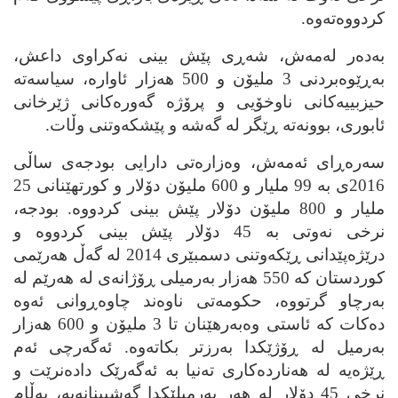
کردووه‌ته‌وه‌.
به‌ده‌ر له‌مه‌ش، شه‌ڕی پێش بینی نه‌کراوی داعش،
به‌ڕێوه‌بردنی 3 ملیۆن و 500 هه‌زار ئاواره‌، سیاسه‌ته‌
حیزبییه‌کانی ناوخۆیی و پرۆژه‌ گه‌وره‌کانی ژێرخانی
ئابوری، بوونه‌ته‌ ڕێگر له‌ گه‌شه‌ و پێشکه‌وتنی وڵات.
سه‌ره‌ڕای ئه‌مه‌ش، وه‌زاره‌تی دارایی بودجه‌ی ساڵی
2016ی به‌ 99 ملیار و 600 ملیۆن دۆلار و کورتهێنانی 25
ملیار و 800 ملیۆن دۆلار پێش بینی کردووه‌. بودجه‌،
نرخی نه‌وتی به‌ 45 دۆلار پێش بینی کردووه‌ و
درێژه‌پێدانی ڕێکه‌وتنی دسمبێری 2014 له‌ گه‌ڵ هه‌رێمی
کوردستان که‌ 550 هه‌زار به‌رمیلی ڕۆژانه‌ی له‌ هه‌رێم له‌
به‌رچاو گرتووه‌، حکومه‌تی ناوه‌ند چاوه‌ڕوانی ئه‌وه‌
ده‌کات که‌ ئاستی وه‌به‌رهێنان تا 3 ملیۆن و 600 هه‌زار
به‌رمیل له‌ ڕۆژێکدا به‌رزتر بکاته‌وه‌. ئه‌گه‌رچی ئه‌م
ڕێژه‌یه‌ له‌ هه‌نارده‌کاری ته‌نیا به‌ ئه‌گه‌رێک داده‌نرێت و
نرخی 45 دۆلار له‌ هه‌ر به‌رمیلێکدا گه‌شبینانه‌یه‌، به‌ڵام