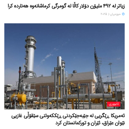
زیاتر لە ٤٩٢ ملیۆن دۆلار کاڵا لە گومرگی کرماشانەوە هەناردە کرا
حوزه‌یران 1, 2025
ئابووری
ئەمریکا ڕێگریی لە جێبەجێکردنی ڕێککەوتنی سێقۆڵی غازیی
نێوان عێراق، ئێران و تورکمانستان کرد