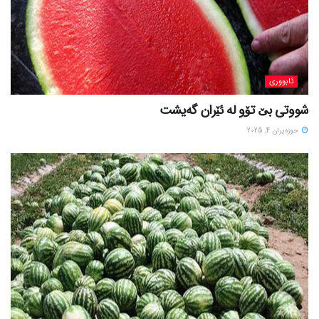
ئابووری
شووتی بێ تۆو لە ئێران گەیشت
حوزه‌یران 4, 2025