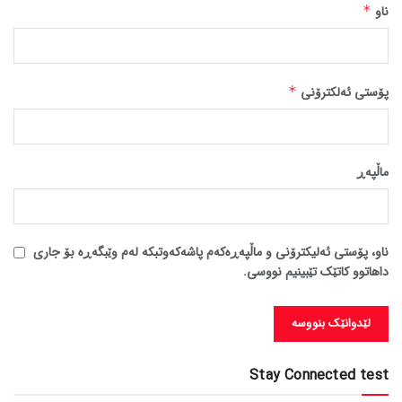
ناو
*
پۆستی ئەلکترۆنی
*
ماڵپه‌ڕ
ناو، پۆستی ئەلیکترۆنی و ماڵپەڕەکەم پاشەکەوتبکە لەم وێبگەڕە بۆ جاری
داهاتوو کاتێک تێبینیم نووسی.
Stay Connected test