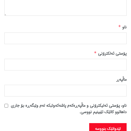
ناو
*
پۆستی ئەلکترۆنی
*
ماڵپه‌ڕ
ناو، پۆستی ئەلیکترۆنی و ماڵپەڕەکەم پاشەکەوتبکە لەم وێبگەڕە بۆ جاری
داهاتوو کاتێک تێبینیم نووسی.