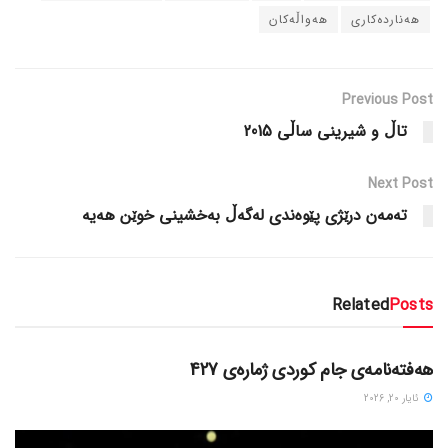
هه‌نارده‌کاری
هه‌واڵه‌کان
Previous Post
تاڵ و شیرینی ساڵی 2015
Next Post
ته‌مه‌ن درێژی پێوه‌ندی له‌گه‌ڵ به‌خشینی خوێن هه‌یه‌
Related
Posts
دسته‌بندی نشده
هەفتەنامەی جام کوردی ژمارەی 427
ئایار 20, 2026