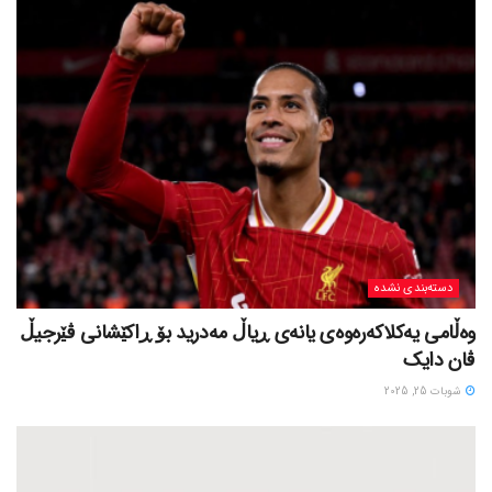
دسته‌بندی نشده
وەڵامی یەکلاکەرەوەی یانەی ڕیاڵ مەدرید بۆ ڕاکێشانی ڤێرجیڵ
ڤان دایک
شوبات 25, 2025