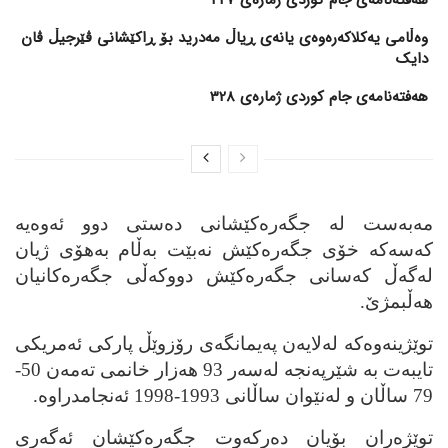
وەڵامی یەکلاکەرەوەی یانەی ڕیاڵ مەدرید بۆ ڕاکێشانی ڤێرجیڵ ڤان
دایک
هەفتەنامەی جام کوردی ژمارەی 328
مه‌به‌ست له‌ جگه‌ره‌كێشانی ده‌ستی دوو ئه‌وه‌یه‌
كه‌سه‌كه‌ خۆی جگه‌ره‌كێش نه‌بێت به‌ڵام به‌هۆی ژیان
له‌گه‌ڵ كه‌سانی جگه‌ره‌كێش دووكه‌ڵی جگه‌ره‌كانیان
هه‌ڵبمژێ.
توێژینه‌وه‌كه‌ له‌لایه‌ن په‌یمانگه‌ی رۆزوێڵ پاركی ئه‌مریكی
تایبه‌ت به‌ شێرپه‌نجه‌ له‌سه‌ر 93 هه‌زار خانمی ته‌مه‌ن 50-
79 ساڵان و له‌نێوان ساڵانی 1993-1998 ئه‌نجامدراوه‌.
توێژه‌ران بۆیان ده‌ركه‌وت جگه‌ره‌كێشان ئه‌گه‌ری