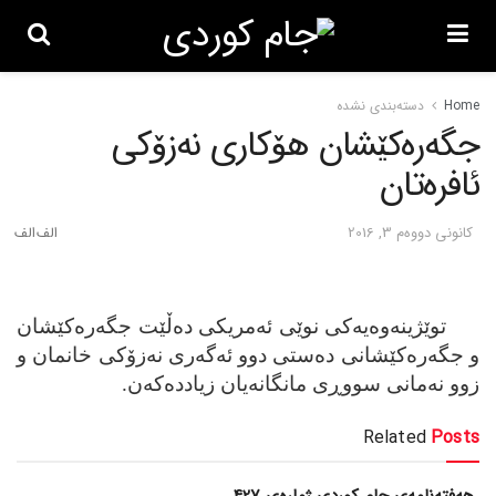
Home
دسته‌بندی نشده
جگه‌ره‌کێشان هۆکاری نه‌زۆکی
ئافره‌تان
كانونی دووه‌م 3, 2016
توێژینه‌وه‌یه‌كی نوێی ئه‌مریكی ده‌ڵێت جگه‌ره‌كێشان
و جگه‌ره‌كێشانی ده‌ستی دوو ئه‌گه‌ری نه‌زۆكی خانمان و
زوو نه‌مانی سووڕی مانگانه‌یان زیادده‌كه‌ن.
Related
Posts
هەفتەنامەی جام کوردی ژمارەی 427