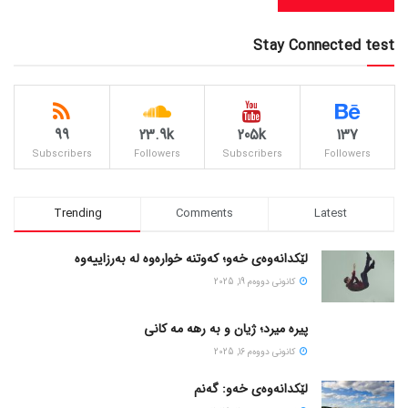
Stay Connected test
99
23.9k
205k
137
Subscribers
Followers
Subscribers
Followers
Trending
Comments
Latest
لێکدانەوەی خەو؛ کەوتنە خوارەوە لە بەرزاییەوە
كانونی دووه‌م 19, 2025
پیره میرد؛ ژیان و به رهه مه کانی
كانونی دووه‌م 16, 2025
لێکدانەوەی خەو: گەنم