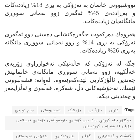
تووشبوونی خانمان به‌ نه‌زۆكی به‌ بڕی 18% زیادده‌كات
و به‌ڕادده‌ی 45% ئه‌گه‌ری زوو نه‌مانی سووڕی
مانگانه‌یان زیادده‌كات.
هه‌روه‌ك ده‌ركه‌وت جگه‌ره‌كێشانی ده‌ستی دوو ئه‌گه‌ری
نه‌زۆكی به‌ بڕی 14% و زوو نه‌مانی سووڕی مانگانه‌
به‌بڕی 26% زیادده‌كات.
جگه‌ له‌ نه‌زۆكی كه‌ حاڵه‌تێكی نه‌خوازراوی زۆربه‌ی
خه‌ڵكییه‌، زوو نه‌مانی سووڕی مانگانه‌ی خانمانیش
چه‌ندین ئاڵؤزكاریی لێده‌كه‌وێته‌وه‌، له‌وانه‌: فشه‌ڵبوونی
ئێسك، نه‌خۆشیه‌كانی دڵ، شه‌كره‌، قه‌ڵه‌وی و ئه‌ڵزایمه‌ر
و چه‌ندینی دیكه‌.
Tags:
ئێران
بازرگانی
پزیشک
ته‌ندروستی
جام کوردی
دوکتۆر جام کوردی یه‌که‌مین گۆڤاری نێوده‌وڵه‌تی کۆماری ئیسلامی
ئێران له‌ هه‌رێمی کوردستان
گه‌شت و گه‌شتیاری
گۆڤار
هاورده‌کاری
هه‌رێمی کوردستان