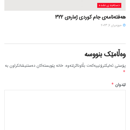
دسته‌بندی نشده
هەفتەنامەی جام کوردی ژمارەی 322
حوزه‌یران 7, 2023
وەڵامێک بنووسە
پۆستی ئەلیکترۆنییەکەت بڵاوناکرێتەوە.
خانە پێویستەکان دەستنیشانکراون بە
*
لێدوان
*