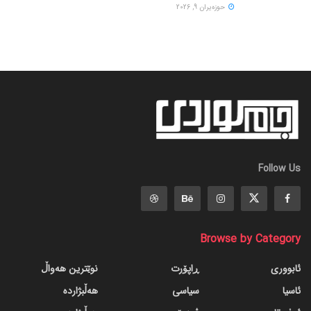
حوزه‌یران 9, 2026
Follow Us
Browse by Category
ئابووری
ڕاپۆرت
نوێترین هەواڵ
ئاسیا
سیاسی
هەڵبژاردە