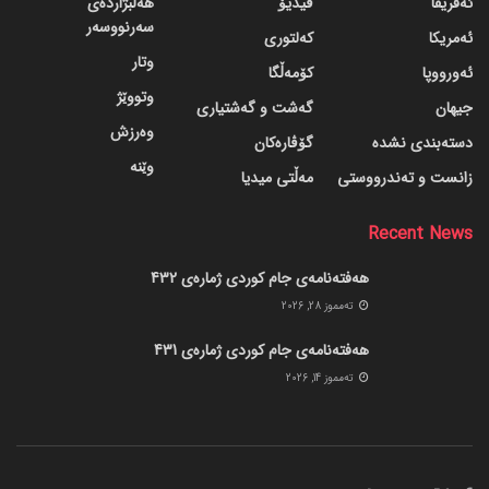
ئەفریقا
ڤیدیۆ
هەڵبژاردەی
سەرنووسەر
ئەمریکا
کەلتوری
وتار
ئەورووپا
کۆمەڵگا
وتووێژ
جیهان
گه‌شت و گه‌شتیاری
وەرزش
دسته‌بندی نشده
گۆڤاره‌کان
وێنە
زانست و تەندرووستی
مەڵتی میدیا
Recent News
هەفتەنامەی جام کوردی ژمارەی 432
ته‌مموز 28, 2026
هەفتەنامەی جام کوردی ژمارەی 431
ته‌مموز 14, 2026