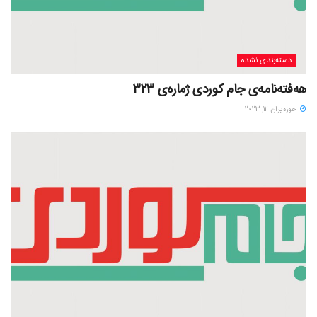
دسته‌بندی نشده
هەفتەنامەی جام کوردی ژمارەی 323
حوزه‌یران 12, 2023