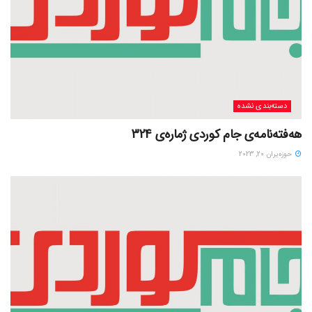
دسته‌بندی نشده
هەفتەنامەی جام کوردی ژمارەی 324
حوزه‌یران 20, 2023