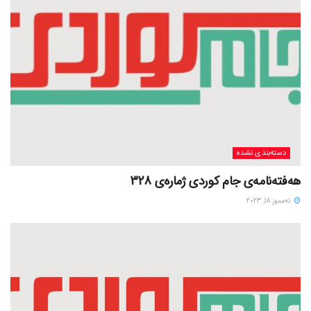
دسته‌بندی نشده
هەفتەنامەی جام کوردی ژمارەی 328
ته‌مموز 18, 2023