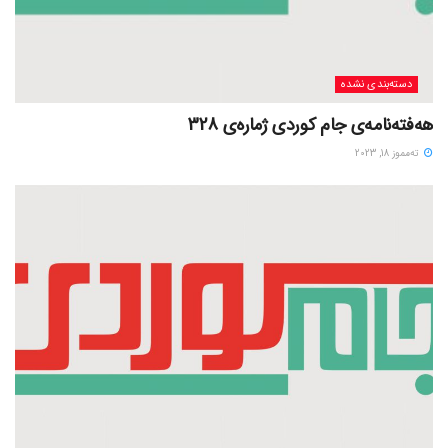
دسته‌بندی نشده
هەفتەنامەی جام کوردی ژمارەی 328
ته‌مموز 18, 2023