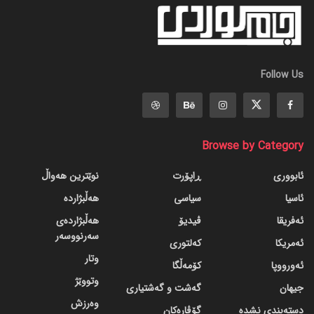
Follow Us
Browse by Category
ئابووری
ڕاپۆرت
نوێترین هەواڵ
ئاسیا
سیاسی
هەڵبژاردە
ئەفریقا
ڤیدیۆ
هەڵبژاردەی
سەرنووسەر
ئەمریکا
کەلتوری
وتار
ئەورووپا
کۆمەڵگا
وتووێژ
جیهان
گه‌شت و گه‌شتیاری
وەرزش
دسته‌بندی نشده
گۆڤاره‌کان