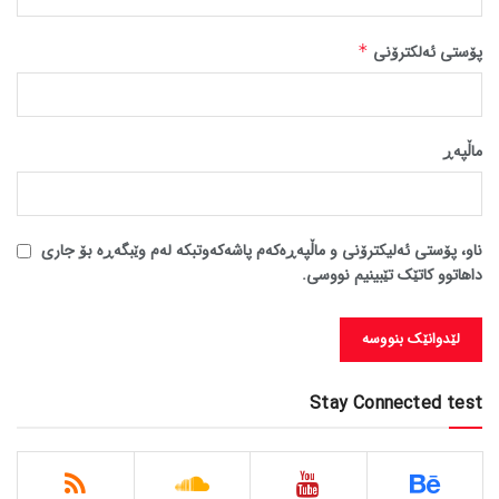
پۆستی ئەلکترۆنی
*
ماڵپه‌ڕ
ناو، پۆستی ئەلیکترۆنی و ماڵپەڕەکەم پاشەکەوتبکە لەم وێبگەڕە بۆ جاری
داهاتوو کاتێک تێبینیم نووسی.
Stay Connected test