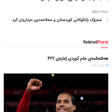
Next Post
سه‌رۆک زانکۆکانی کوردستان و سه‌لاحه‌دین دیداریان کرد
Related
Posts
دسته‌بندی نشده
هەفتەنامەی جام کوردی ژمارەی 427
ئایار 20, 2026