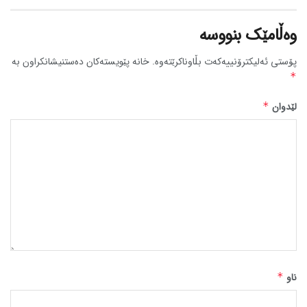
وەڵامێک بنووسە
پۆستی ئەلیکترۆنییەکەت بڵاوناکرێتەوە.
خانە پێویستەکان دەستنیشانکراون بە
*
لێدوان
*
ناو
*