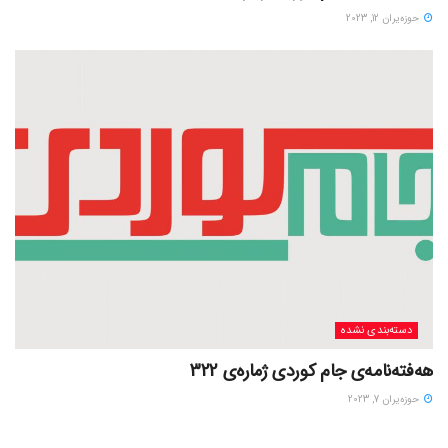
حوزه‌یران 12, 2023
دسته‌بندی نشده
هەفتەنامەی جام کوردی ژمارەی 322
حوزه‌یران 7, 2023