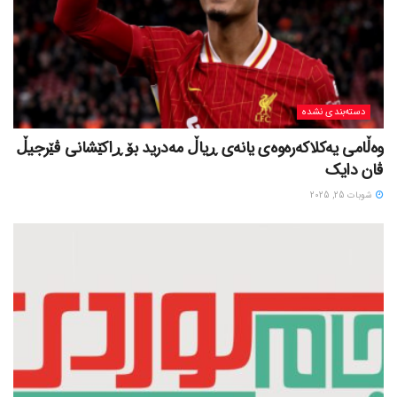
دسته‌بندی نشده
وەڵامی یەکلاکەرەوەی یانەی ڕیاڵ مەدرید بۆ ڕاکێشانی ڤێرجیڵ
ڤان دایک
شوبات 25, 2025