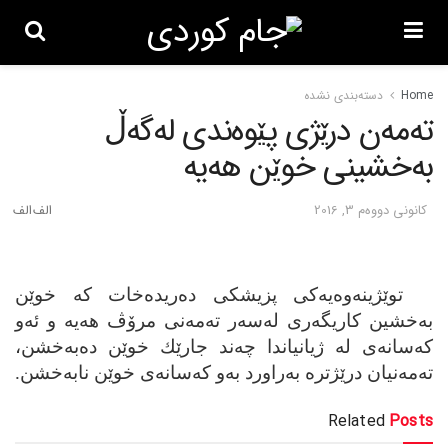
Home
دسته‌بندی نشده
ته‌مه‌ن درێژی پێوه‌ندی له‌گه‌ڵ
به‌خشینی خوێن هه‌یه‌
كانونی دووه‌م 3, 2016
توێژینه‌وه‌یه‌كی پزیشكی دەریدەخات کە خوێن
به‌خشین كاریگه‌ری له‌سه‌ر ته‌مه‌نی مرۆڤ هه‌یه‌ و ئه‌و
كه‌سانه‌ی له‌ ژیانیاندا چه‌ند جارێك خوێن ده‌به‌خشن،
ته‌مه‌نیان درێژتره‌ به‌راورد به‌و كه‌سانه‌ی خوێن نابەخشن.
Related
Posts