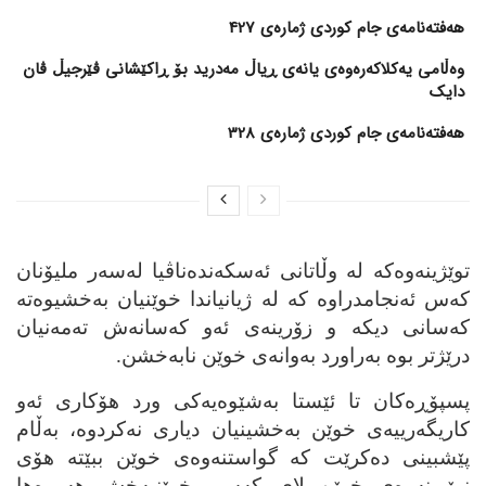
هەفتەنامەی جام کوردی ژمارەی 427
وەڵامی یەکلاکەرەوەی یانەی ڕیاڵ مەدرید بۆ ڕاکێشانی ڤێرجیڵ ڤان
دایک
هەفتەنامەی جام کوردی ژمارەی 328
توێژینه‌وه‌كه‌ له‌ وڵاتانی ئه‌سكه‌نده‌ناڤیا له‌سه‌ر ملیۆنان
كه‌س ئه‌نجامدراوه‌ كه‌ له‌ ژیانیاندا خوێنیان به‌خشیوه‌ته‌
كه‌سانی دیكه‌ و زۆرینه‌ی ئه‌و كه‌سانه‌ش ته‌مه‌نیان
درێژتر بوە بەراورد بەوانەی خوێن نابەخشن.
پسپۆڕه‌كان تا ئێستا به‌شێوه‌یه‌كی ورد هۆكاری ئه‌و
كاریگه‌رییه‌ی خوێن به‌خشینیان دیاری نه‌كردوه‌، به‌ڵام
پێشبینی ده‌كرێت كه‌ گواستنه‌وه‌ی خوێن ببێته‌ هۆی
نوێبونه‌وه‌ی خوێن لای كه‌سی خوێنبه‌خش هه‌روه‌ها