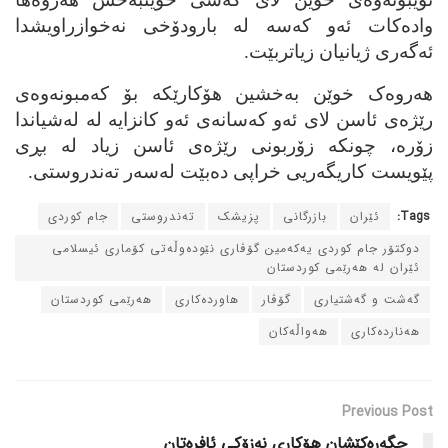
واده‌كات ئه‌و كه‌سه‌ له‌ بارودۆخی نه‌خوازراویشدا
ئه‌گه‌ری ژیانیان زیاتربێت.
هەروەک خوێن به‌خشین هۆكارێكه‌ بۆ كه‌مبونه‌وه‌ی
رێژه‌ی ئاسن لای ئه‌و كه‌سانه‌ی ئه‌و كانزایه‌ له‌ له‌شیاندا
زۆرە، چونكه‌ زۆربونی رێژه‌ی ئاسن زیاد له‌ بڕی
پێویست كاریگه‌ریی خراپی ده‌بێت له‌سه‌ر ته‌ندروستی.
Tags:
ئێران
بازرگانی
پزیشک
ته‌ندروستی
جام کوردی
دوکتۆر جام کوردی یه‌که‌مین گۆڤاری نێوده‌وڵه‌تی کۆماری ئیسلامی
ئێران له‌ هه‌رێمی کوردستان
گه‌شت و گه‌شتیاری
گۆڤار
هاورده‌کاری
هه‌رێمی کوردستان
هه‌نارده‌کاری
هه‌واڵه‌کان
Previous Post
جگه‌ره‌کێشان هۆکاری نه‌زۆکی ئافره‌تان