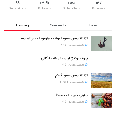
99
23.9k
205k
137
Subscribers
Followers
Subscribers
Followers
Trending
Comments
Latest
لێکدانەوەی خەو؛ کەوتنە خوارەوە لە بەرزاییەوە
كانونی دووه‌م 19, 2025
پیره میرد؛ ژیان و به رهه مه کانی
كانونی دووه‌م 16, 2025
لێکدانەوەی خەو: گەنم
كانونی دووه‌م 20, 2025
بینینی خورما لە خەودا
كانونی دووه‌م 21, 2025