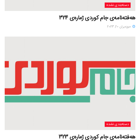
دسته‌بندی نشده
هەفتەنامەی جام کوردی ژمارەی 324
حوزه‌یران 20, 2023
دسته‌بندی نشده
هەفتەنامەی جام کوردی ژمارەی 323