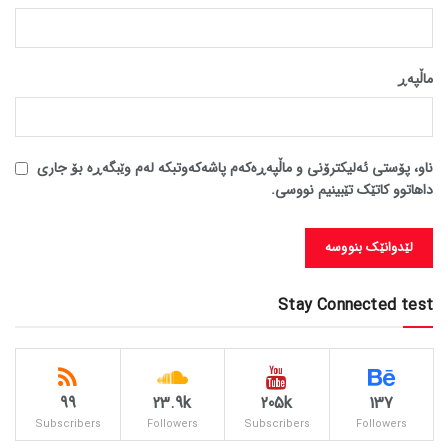
ماڵپه‌ڕ
ناو، پۆستی ئەلیکترۆنی و ماڵپەڕەکەم پاشەکەوتبکە لەم وێبگەڕە بۆ جاری
داهاتوو کاتێک تێبینیم نووسی.
Stay Connected test
99
23.9k
205k
137
Subscribers
Followers
Subscribers
Followers