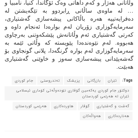
وڵاتانی هه‌ژار و که‌م داهاتی وه‌ک ئۆگاندا، کنیا، نامبیا و
… له‌ ماوه‌ی ساڵانی ڕابردوو به‌ تێگه‌یشتن له‌
ده‌فرایه‌تییه‌ هه‌ره‌ باڵاکانی پیشه‌سازی گه‌شتیاری،
سه‌رمایه‌گوزاری زۆریان له‌م بواره‌دا ئه‌نجام داوه‌ و
که‌رتی گه‌شتیاری ئه‌م وڵاتانه‌ش پێشکه‌وتنی به‌رچاوی
هه‌بووه‌. له‌م نێوه‌نده‌دا پێویسته‌ که‌ وڵاتی ئێمه‌ به‌
سه‌رمایه‌گوزاری له‌م بواره‌ گرنگه‌دا، پلانی گونجاوی بۆ
گه‌شه‌پێدانی پیشه‌سازی سه‌وز و خاوێنی گه‌شتیاری
هه‌بێت.
Tags:
ئێران
بازرگانی
پزیشک
ته‌ندروستی
جام کوردی
دوکتۆر جام کوردی یه‌که‌مین گۆڤاری نێوده‌وڵه‌تی کۆماری ئیسلامی
ئێران له‌ هه‌رێمی کوردستان
گه‌شت و گه‌شتیاری
گۆڤار
هاورده‌کاری
هه‌رێمی کوردستان
هه‌نارده‌کاری
هه‌واڵه‌کان