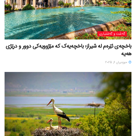
گه‌شت و گه‌شتیاری
باخچەی ئێرەم لە شیراز؛ باخچەیەک کە مێژوویەکی دوور و درێژی
هەیە
حوزه‌یران 6, 2025