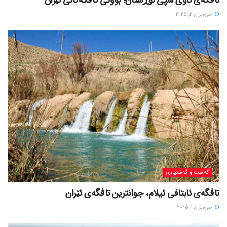
تاڤگەی ئاوی سپی لوڕستان؛ بووکی تاڤگەکانی ئێران
حوزه‌یران 2, 2025
گه‌شت و گه‌شتیاری
تاڤگەی ئابتافی ئیلام، جوانترین تاڤگەی ئێران
حوزه‌یران 1, 2025