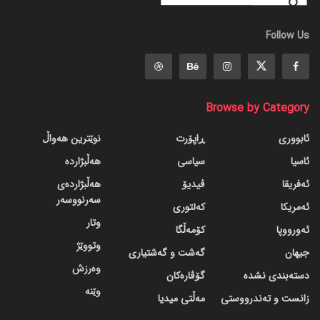
Follow Us
Browse by Category
ئابووری
ڕاپۆرت
نوێترین هەواڵ
ئاسیا
سیاسی
هەڵبژاردە
ئەفریقا
ڤیدیۆ
هەڵبژاردەی
سەرنووسەر
ئەمریکا
کەلتوری
وتار
ئەورووپا
کۆمەڵگا
وتووێژ
جیهان
گه‌شت و گه‌شتیاری
وەرزش
دسته‌بندی نشده
گۆڤاره‌کان
وێنە
زانست و تەندرووستی
مەڵتی میدیا