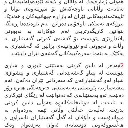
هه‌وڵی ژماره‌یه‌ک له‌ وڵاتان و لایه‌نه‌ نێوده‌وڵه‌تییه‌کان و
ته‌نانه‌ت وڵاتانی ناوچه‌که‌ش بۆ سڕینه‌وه‌ی توانا و
تایبه‌تمه‌ندییه‌کانی ئێران له‌ بازاڕه‌ جیهانییه‌کان و هه‌ندێک
بیرۆکه‌ی ته‌سکی ناوخۆیی ده‌زانن. له‌م نێوه‌نده‌دا ڕه‌نگه‌
بتوانین کاریگه‌رترینی ئه‌م هۆکارانه‌ به‌ نه‌بوونی
پلانداڕێژی پێویست بۆ گه‌شه‌ی که‌رتی گه‌شتیاری له‌
وڵات و نه‌بوونی ئه‌و تێڕوانینه‌ی بزانین که‌ گه‌شتیاری به‌
یه‌کێک له‌ بنه‌ما سه‌ره‌کییه‌کانی گه‌شه‌ی ئێران دابنێت.
2)
به‌ده‌ر له‌ دابین کردنی به‌ستێنی ئابوری و شاری
پێویست له‌ پێناو گه‌شه‌پێدانی گه‌شتیاری و پێشوازی
شیاو له‌و گه‌شتیارانه‌ی که‌ سه‌ردانی ئێران ده‌که‌ن، ئه‌م
پیشه‌سازییه‌ پێویستی به‌ به‌ستێنی فه‌رهه‌نگی هه‌ره‌ زۆر
ده‌بێت، ئه‌و به‌ستێنانه‌ی که‌ ده‌توانێت له‌ ڕێگای فێرکاری
به‌ تایبه‌ت له‌ قوتابخانه‌کانه‌وه‌ هه‌وڵی دابین کردنی
بدرێت. ئه‌ڵبه‌ت خه‌ڵکی وڵاتی ئێمه‌ به‌رده‌وام به‌
میواندۆست و دڵۆڤان له‌ گه‌ڵ گه‌شتیاران ناسراون و
هه‌ڵسووکه‌وتی دۆستانه‌ی ئه‌وان به‌رده‌وام وه‌ک