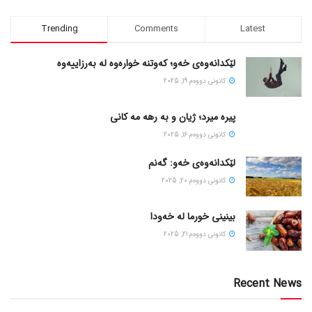
Trending
Comments
Latest
لێکدانەوەی خەو؛ کەوتنە خوارەوە لە بەرزاییەوە
كانونی دووه‌م 19, 2025
پیره میرد؛ ژیان و به رهه مه کانی
كانونی دووه‌م 16, 2025
لێکدانەوەی خەو: گەنم
كانونی دووه‌م 20, 2025
بینینی خورما لە خەودا
كانونی دووه‌م 21, 2025
Recent News