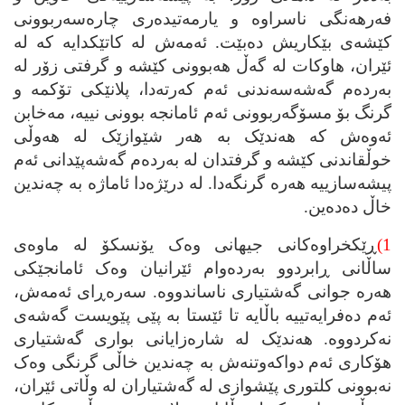
فه‌رهه‌نگی ناسراوه‌ و یارمه‌تیده‌ری چاره‌سه‌ربوونی
کێشه‌ی بێکاریش ده‌بێت. ئه‌مه‌ش له‌ کاتێکدایه‌ که‌ له‌
ئێران، هاوکات له‌ گه‌ڵ هه‌بوونی کێشه‌ و گرفتی زۆر له‌
به‌رده‌م گه‌شه‌سه‌ندنی ئه‌م که‌رته‌دا، پلانێکی تۆکمه‌ و
گرنگ بۆ مسۆگه‌ربوونی ئه‌م ئامانجه‌ بوونی نییه‌، مه‌خابن
ئه‌وه‌ش که‌ هه‌ندێک به‌ هه‌ر شێوازێک له‌ هه‌وڵی
خوڵقاندنی کێشه‌ و گرفتدان له‌ به‌رده‌م گه‌شه‌پێدانی ئه‌م
پیشه‌سازییه‌ هه‌ره‌ گرنگه‌دا. له‌ درێژه‌دا ئاماژه‌ به‌ چه‌ندین
خاڵ ده‌ده‌ین.
1)
ڕێکخراوه‌کانی جیهانی وه‌ک یۆنسکۆ له‌ ماوه‌ی
ساڵانی ڕابردوو به‌رده‌وام ئێرانیان وه‌ک ئامانجێکی
هه‌ره‌ جوانی گه‌شتیاری ناساندووه‌. سه‌ره‌ڕای ئه‌مه‌ش،
ئه‌م ده‌فرایه‌تییه‌ باڵایه‌ تا ئێستا به‌ پێی پێویست گه‌شه‌ی
نه‌کردووه‌. هه‌ندێک له‌ شاره‌زایانی بواری گه‌شتیاری
هۆکاری ئه‌م دواکه‌وتنه‌ش به‌ چه‌ندین خاڵی گرنگی وه‌ک
نه‌بوونی کلتوری پێشوازی له‌ گه‌شتیاران له‌ وڵاتی ئێران،