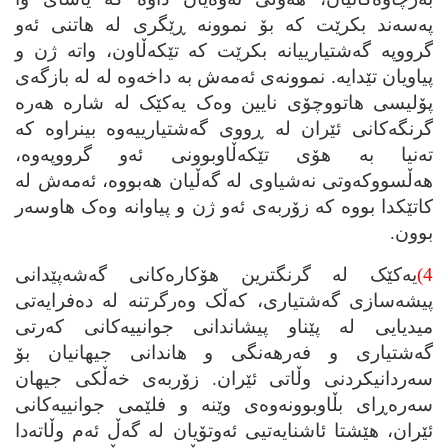
په‌سه‌ند بکرێت که‌ بۆ نموونه‌ ڕێگری له‌ هاتنی ئه‌و
گرووپه‌ گه‌شتیارییانه‌ بکرێت که‌ تێکه‌ڵاون، واته‌ ژن و
پیاویان تێدایه‌. نموونه‌ی ئه‌مه‌ش به‌ داخه‌وه‌ له‌ له‌ بازگه‌ی
پۆلیسی هاتووچۆی نایین وه‌ک یه‌کێک له‌ شاره‌ هه‌ره‌
گرنگه‌کانی ئێران له‌ ڕووی گه‌شتیارییه‌وه‌ بینراوه‌ که‌
ته‌نیا به‌ هۆی تێکه‌ڵاوبوونی ئه‌و گرووپه‌وه‌،
هه‌ڵسووکه‌وتی نه‌شیاوی له‌ گه‌ڵیان هه‌بووه‌، ئه‌مه‌ش له‌
کاتێکدا بووه‌ که‌ زۆربه‌ی ئه‌و ژن و پیاوانه‌ وه‌ک هاوسه‌ر
بوون.
4)
یه‌کێک له‌ گرنگترین هۆکاره‌کانی گه‌شه‌پێدانی
پیشه‌سازی گه‌شتیاری، که‌ڵک وه‌رگرتنه‌ له‌ ده‌فرایه‌تی
میدیایی له‌ پێناو پیشاندانی جوانییه‌کانی که‌رتی
گه‌شتیاری و فه‌رهه‌نگی و هاندانی جیهانیان بۆ
سه‌ردانیکردنی وڵاتی ئێران. زۆربه‌ی خه‌ڵکی جیهان
سه‌ره‌ڕای بڵاوبوونه‌وه‌ی وێنه‌ و فلێمی جوانییه‌کانی
ئێران، هێشتا ئاشنایه‌تیی ئه‌وتۆیان له‌ گه‌ڵ ئه‌م وڵاته‌دا