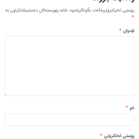
پۆستی ئەلیکترۆنییەکەت بڵاوناکرێتەوە.
خانە پێویستەکان دەستنیشانکراون بە
*
لێدوان
*
ناو
*
پۆستی ئەلکترۆنی
*