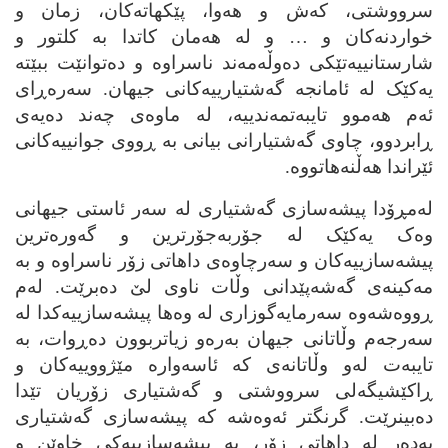
سرووشتی، که‌ش و هه‌وا، پێکهاته‌کان، زمان و
خواردنه‌کان و … و له‌ هه‌مان کاتدا به‌ کلتور و
شارستانییه‌تێکی ده‌وڵه‌مه‌ند ناسراوه‌ و ده‌توانێت ببێته‌
یه‌کێک له‌ ئامانجه‌ گه‌شتیارییه‌کانی جیهان. سه‌ره‌ڕای
ئه‌م هه‌موو تایبه‌تمه‌ندییه‌، له‌ ماوه‌ی چه‌ند ده‌یه‌ی
ڕابردوو، چاوی گه‌شتیارانی بیانی به‌ ڕووی جوانییه‌کانی
ئێراندا هه‌ڵنه‌هاتووه‌.
له‌مڕۆدا پیشه‌سازی گه‌شتیاری له‌ سه‌ر ئاستی جیهانی
وه‌ک یه‌کێک له‌ جۆربه‌جۆرترین و گه‌وره‌ترین
پیشه‌سازییه‌کان و سه‌رچاوه‌ی داهاتی زۆر ناسراوه‌ و به‌
مه‌کینه‌ی گه‌شه‌پێدانی وڵات ناوی لێ ده‌برێت. له‌م
ڕووه‌شه‌وه‌ سه‌رمایه‌گوزاری له‌ وه‌ها پیشه‌سازییه‌کدا له‌
سه‌رجه‌م وڵاتانی جیهان به‌ره‌و زیاتربوون ده‌ڕوات، به‌
تایبه‌ت له‌و وڵاتانه‌ی که‌ ئاسه‌واره‌ مێژووییه‌کان و
ڕاکێشیگه‌لی سرووشتی و گه‌شتیاری زۆریان تێدا
ده‌بینرێت. گرنگتر ئه‌وه‌شه‌ که‌ پیشه‌سازی گه‌شتیاری
به‌ده‌ر له‌ داهاتی زۆر، به‌ پیشه‌سازییه‌کی خاوێن و