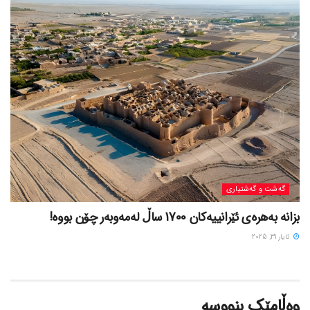
گه‌شت و گه‌شتیاری
بزانه بەهرەی ئێرانییەکان 1700 ساڵ لەمەوبەر چۆن بووه!
ئایار 31, 2025
وەڵامێک بنووسە