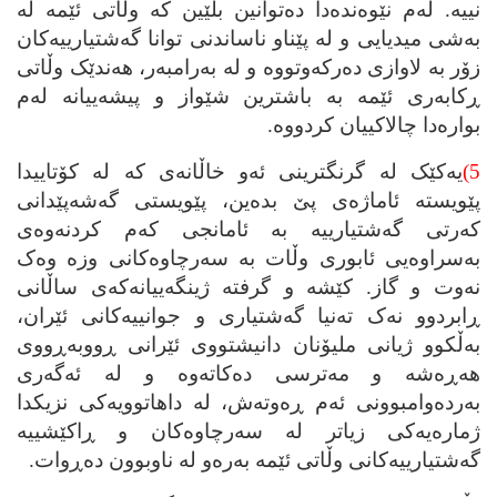
نییه‌. له‌م نێوه‌نده‌دا ده‌توانین بڵێین که‌ وڵاتی ئێمه‌ له‌
به‌شی میدیایی و له‌ پێناو ناساندنی توانا گه‌شتیارییه‌کان
زۆر به‌ لاوازی ده‌رکه‌وتووه‌ و له‌ به‌رامبه‌ر، هه‌ندێک وڵاتی
ڕکابه‌ری ئێمه‌ به‌ باشترین شێواز و پیشه‌ییانه‌ له‌م
بواره‌دا چالاکییان کردووه‌.
5)
یه‌کێک له‌ گرنگترینی ئه‌و خاڵانه‌ی که‌ له‌ کۆتاییدا
پێویسته‌ ئاماژه‌ی پێ بده‌ین، پێویستی گه‌شه‌پێدانی
که‌رتی گه‌شتیارییه‌ به‌ ئامانجی که‌م کردنه‌وه‌ی
به‌سراوه‌یی ئابوری وڵات به‌ سه‌رچاوه‌کانی وزه‌ وه‌ک
نه‌وت و گاز. کێشه‌ و گرفته‌ ژینگه‌ییانه‌که‌ی ساڵانی
ڕابردوو نه‌ک ته‌نیا گه‌شتیاری و جوانییه‌کانی ئێران،
به‌ڵکوو ژیانی ملیۆنان دانیشتووی ئێرانی ڕووبه‌ڕووی
هه‌ڕه‌شه‌ و مه‌ترسی ده‌کاته‌وه‌ و له‌ ئه‌گه‌ری
به‌رده‌وامبوونی ئه‌م ڕه‌وته‌ش، له‌ داهاتوویه‌کی نزیکدا
ژماره‌یه‌کی زیاتر له‌ سه‌رچاوه‌کان و ڕاکێشییه‌
گه‌شتیارییه‌کانی وڵاتی ئێمه‌ به‌ره‌و له‌ ناوبوون ده‌ڕوات.