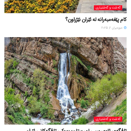
گه‌شت و گه‌شتیاری
کام پێغەمبەرانە لە ئێران نێژراون؟
حوزه‌یران 2, 2025
گه‌شت و گه‌شتیاری