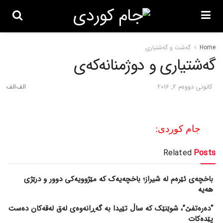
Home
گه‌شت و گه‌شتیاری
گه‌شتیاری و دوژمنانه‌که‌ی
كانونی دووه‌م 2, 2016
جام کوردی:
Related
Posts
باخچەی ئێرەم لە شیراز؛ باخچەیەک کە مێژوویەکی دوور و درێژی
هەیە
“دەرەتفێ”، شوێنێک کە ساڵ تێیدا بە گەڕانەوەی لەق لەقەکان دەست
پێدەکات