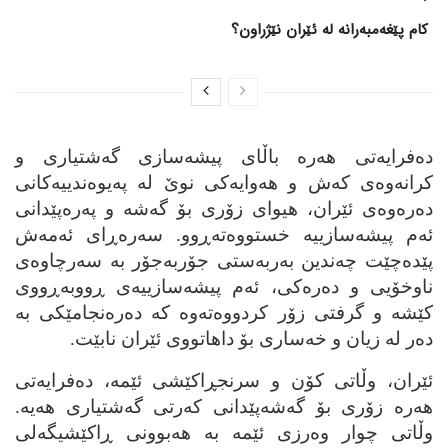
کام پێغەمبەرانە لە ئێران نێژراون؟
ده‌فرایه‌تی هه‌ره‌ باڵای پیشه‌سازی گه‌شتیاری و
کرانه‌وه‌ی که‌ش و هه‌وایه‌کی نوێ له‌ په‌یوه‌ندییه‌کانی
ده‌ره‌وه‌ی ئێران، هیوای زۆری بۆ گه‌شه‌ و په‌ره‌پێدانی
ئه‌م پیشه‌سازییه‌ خستووه‌ته‌ڕوو. سه‌ره‌ڕای ئه‌مه‌ش
پێده‌چێت چه‌ندین به‌ربه‌ستی جۆربه‌جۆر به‌ سه‌رچاوه‌ی
ناوخۆیی و ده‌ره‌کی، ئه‌م پیشه‌سازییه‌ی ڕووبه‌ڕووی
کێشه‌ و گرفتی زۆر کردووه‌ته‌وه‌ که‌ ده‌ره‌نجامێکی به‌
ده‌ر له‌ زیان و خه‌ساری بۆ داهاتووی ئێران نابێت.
ئێران، وڵاتی کۆن و سرنجڕاکێشی ئێمه‌، ده‌فرایه‌تی
هه‌ره‌ زۆری بۆ گه‌شه‌پێدانی که‌رتی گه‌شتیاری هه‌یه‌.
وڵاتی چوار وه‌رزی ئێمه‌ به‌ هه‌بوونی ڕاکێشیگه‌لی