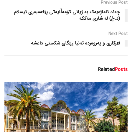
Previous Post
چه‌ند ئاماژه‌یه‌ک به‌ ژیانی کۆمه‌ڵایه‌تی پێغه‌مبه‌ری ئیسلام
(د.خ) له‌ شاری مه‌ککه‌
Next Post
فێرکاری و په‌روه‌رده‌ ته‌نیا ڕێگای شکستی داعشه‌
Related
Posts