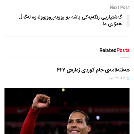
Next Post
گەشتیاریی رێگەیەکی باشە بۆ رووبەڕووبوونەوە لەگەڵ
هەژاری دا
Related
Posts
دسته‌بندی نشده
هەفتەنامەی جام کوردی ژمارەی 427
ئایار 20, 2026