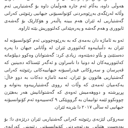
هەوڵی داوە، بەڵام ئەم جارە هەوڵمان داوە بۆ گەشتیاریی ئەم
وڵاتە لەرێگەی بەڕێوەبردنی کۆنوانسیۆنی جیهانیی رێنوێنی کەرانی
گەشتیاریی لە ئێران هەم ببینە پاڵنەر و هۆکارێک بۆ گەشەی
ئابووری و هەم گەشە و پەرەپێدانی کەلتووریش بێتە ئاراوە.
ئەو بە ئاماژە دان بەمەی کە بە بەڕێوەچوونی ئەم کۆنوانسیۆنە لە
ئێران بە دڵنیاییەوە کەلتووری ئێران لە وڵاتانی جیهان دا پەرە
دەستێنێ و بڵاو دەبێتەوە، زیادی کرد: گەشتوانان وەکوو دیپلۆماتە
کەلتوورییەکان لە دونیا دا ناسراون و ئەگەر ئێستاکە دەبینین کە
ڤەپرسان و سەرۆکانی فیدراسیۆنە جیهانییەکانی رێنوێنە کەرانی
گەشتیاریی هاتوون بۆ ئێران، ئەمە ئاماژە دەکات بە دوو خاڵ:
یەکەمیان ئەمەی کە وڵات لە رووی گەشتیارییەوە بەتوانە و
پڕبڕشتە و دووهەمیش ئەوەی کە گەشتوانانیش هەر بەهێزن
چوونکوو ئێمە توانیمان بە گرووپێکی ٩ کەسییەوە ئەم کۆنوانسیۆنە
جیهانیی لە ساڵی ٢٠١٧ دا بێرینە ئێران.
سەرۆکی لێژنەی رێنوێنە کەرانی گەشتیاریی ئێران درێژەی دا: بۆ
بەدەست هێنانی بەڕێوەبردنی کۆنوانسیۆنی رێنوینی کەرانەی