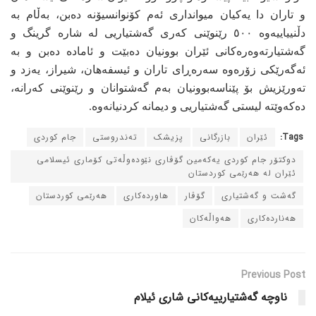
و تاران دا یەکیان میوانداری ئەم کۆنوانسیۆنە دەبن، بەڵام بە
دڵنییاییەوە ٥٠٠ رێنوێنی کەری گەشتیاریی لە شارە گرینگ و
گەشتیارتەوەرەکانی ئێران بوونیان دەبێت و ئامادە دەبن و بە
ئەگەرێکی زۆرەوە سەرەڕای تاران و ئیسفەهان، شیراز، یەزد و
تەورێزیش بۆ پێناسەبوونیان بەم گەشتوانان و رێنوێنی کەرانە،
دەکەوێتە لیستی گەشتیاریی و دیمانە کردنیانەوە.
Tags:
ئێران
بازرگانی
پزیشک
ته‌ندروستی
جام کوردی
دوکتۆر جام کوردی یه‌که‌مین گۆڤاری نێوده‌وڵه‌تی کۆماری ئیسلامی
ئێران له‌ هه‌رێمی کوردستان
گه‌شت و گه‌شتیاری
گۆڤار
هاورده‌کاری
هه‌رێمی کوردستان
هه‌نارده‌کاری
هه‌واڵه‌کان
Previous Post
ناوچە گەشتیارییەکانی شاری ئیلام