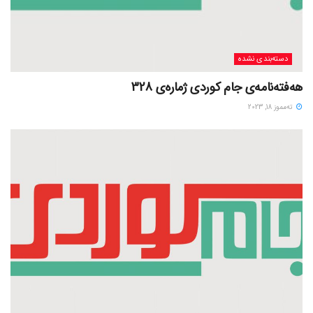
دسته‌بندی نشده
هەفتەنامەی جام کوردی ژمارەی 328
ته‌مموز 18, 2023