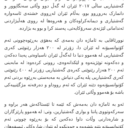
گەشتیاریی ساڵی ٢٠١٧ ئێران لە گەڵ دوو وڵاتی سەنگاپوور و
دانمارک بەروڕوو بوو، بەڵام ئێران لەڕووی خشتەی ئاسەوارە
گەشتیاری و دیمانەکراوەکان و هەروەها لە رووی هەڵبژاردنی
ئەندامانی لێژنەی سەرۆکایەتی، پەسند کرا و بوو بە بژاردە.
نوورئاقایی بە ئاماژە دان بەمەی کە بەهۆی بەڕێوەچوونی ئەم
کۆنوانسیۆنە لە ئێران دا، زۆرتر لە ٢٠٠ هەزار رێنوێنی کەری
گەشتیاریی لە هەموو دنیا دا لەگەڵ ئێران ناسیاوەتی پەیدا دەکەن
و دەکەونە توێژینەوە و لێکدانەوەی، روونی کردەوە: لە مابەینی
ئەم ٢٠٠ هەزار رێنوێنی کەرەی گەشتیاریی زۆرتر لە ٤٠٠ رێنوێنی
کەری گەشتیاریی پلە یەکی دنیاش بە مەبەستی بەڕێوە بردنی ئەم
کۆنوانسیۆنەوە دێنە ئێران کە ئەم رووداو و دەرفەتە مژگێنییەکی
باشە بۆ هەموو وڵاتی ئێران.
ئەو بە ئاماژە دان بەمەش کە ئێمە تا ئێستاکەش هەر براوە و
سەرکەوتووی پانتا و بواری گەشتیارین، وتی: لە هەموو پارێزگاران
و شارەدارنی وڵات داوا دەکەین کە بۆ بەڕێوە چوونی ئەم
کۆنوانسیۆنە بێنە پێشەوە و چوونکوو لە نێوان شارەکانی ئیسفەهان