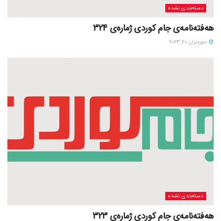
دسته‌بندی نشده
هەفتەنامەی جام کوردی ژمارەی 324
حوزه‌یران 20, 2023
دسته‌بندی نشده
هەفتەنامەی جام کوردی ژمارەی 323