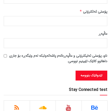
پۆستی ئەلکترۆنی
*
ماڵپه‌ڕ
ناو، پۆستی ئەلیکترۆنی و ماڵپەڕەکەم پاشەکەوتبکە لەم وێبگەڕە بۆ جاری
داهاتوو کاتێک تێبینیم نووسی.
Stay Connected test