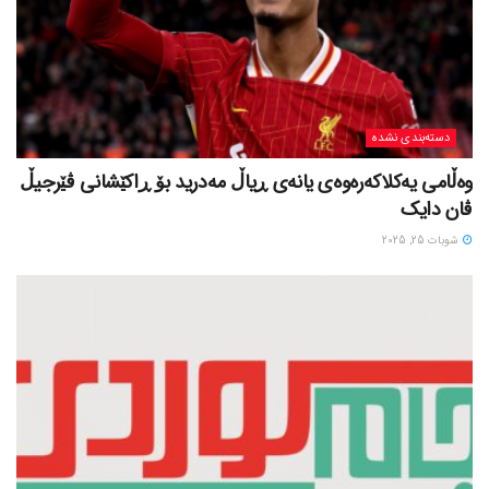
دسته‌بندی نشده
وەڵامی یەکلاکەرەوەی یانەی ڕیاڵ مەدرید بۆ ڕاکێشانی ڤێرجیڵ
ڤان دایک
شوبات 25, 2025