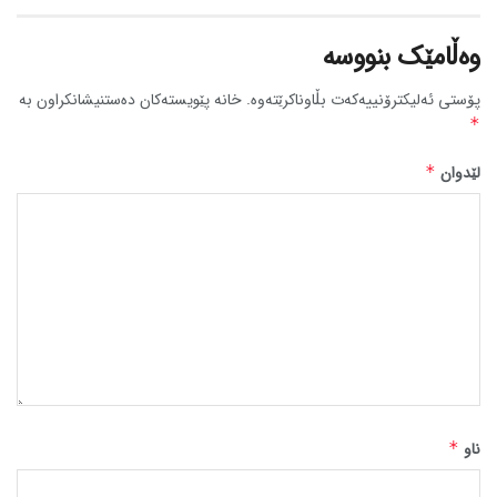
وەڵامێک بنووسە
پۆستی ئەلیکترۆنییەکەت بڵاوناکرێتەوە.
خانە پێویستەکان دەستنیشانکراون بە
*
لێدوان
*
ناو
*