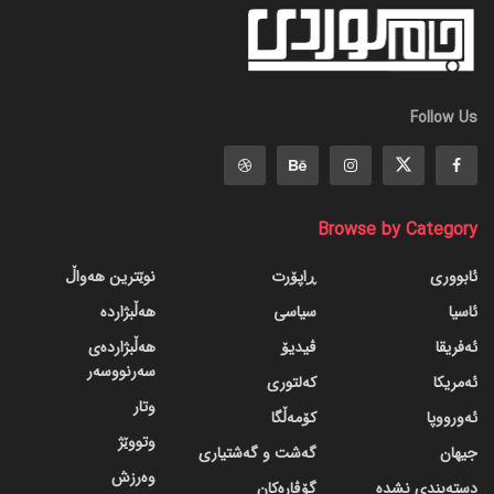
Follow Us
Browse by Category
ئابووری
ڕاپۆرت
نوێترین هەواڵ
ئاسیا
سیاسی
هەڵبژاردە
ئەفریقا
ڤیدیۆ
هەڵبژاردەی
سەرنووسەر
ئەمریکا
کەلتوری
وتار
ئەورووپا
کۆمەڵگا
وتووێژ
جیهان
گه‌شت و گه‌شتیاری
وەرزش
دسته‌بندی نشده
گۆڤاره‌کان