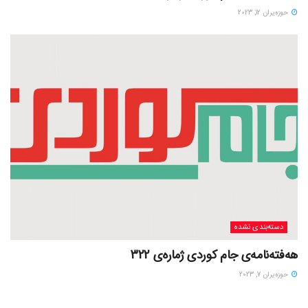
حوزه‌یران 12, 2023
دسته‌بندی نشده
هەفتەنامەی جام کوردی ژمارەی 322
حوزه‌یران 7, 2023