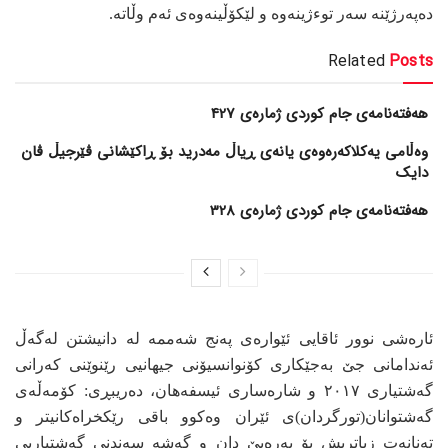
دەپەرژێنە سەر توءژینەوە و لێکۆڵینەوەی ئەم وڵاتە.
Related
Posts
هەفتەنامەی جام کوردی ژمارەی 427
وەڵامی یەکلاکەرەوەی یانەی ڕیاڵ مەدرید بۆ ڕاکێشانی ڤێرجیڵ ڤان
دایک
هەفتەنامەی جام کوردی ژمارەی 328
ئارەشی نوور ئاقایی ئێوارەی پەنج شەممە لە دانیشتن لەگەڵ
ئەندامانی جێ بەجێکاری کۆنوانسیۆنی جیهانیی رێنوێنی کەرانی
گەشتیاری ٢٠١٧ و شارەساری ئیسفەهان، دەریبڕی: کۆمەڵەی
گەشتوانان(تورگردان)ی ئێران وەکوو باقی رێکخراەکانیتر و
تەنانەت زیاتریش بۆ پەرەپێ دان و گەشە سەندنی گەشتیاریی