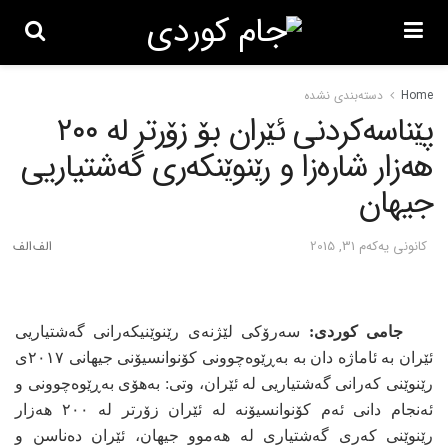
Home
دسته‌بندی نشده
پێناسەکردنی ئێران بۆ زۆرتر لە ٢٠٠
هەزار شارەزا و رێنوێنکەری گەشتیاریی
جیهان
كانونی یه‌كه‌م 31, 2015
جامی کوردی:
سەرۆکی لێژنەی رێنوێنیکەرانی گەشتیاریی
ئێران بە ئاماژە دان بە بەڕێوەچوونی کۆنوانسیۆنی جیهانی ٢٠١٧ی
رێنوێنی کەرانی گەشتیاریی لە ئێران، وتی: بەهۆی بەڕێوەچوونی و
ئەنجام دانی ئەم کۆنوانسیۆنە لە ئێران زۆرتر لە ٢٠٠ هەزار
رێنوێنی کەری گەشتیاری لە هەموو جیهان، ئێران دەناسن و