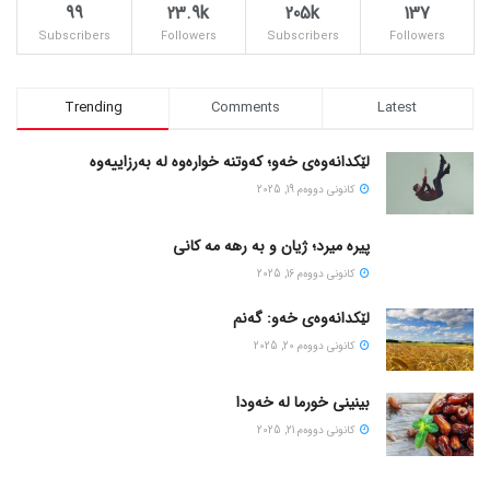
99
23.9k
205k
137
Subscribers
Followers
Subscribers
Followers
Trending
Comments
Latest
لێکدانەوەی خەو؛ کەوتنە خوارەوە لە بەرزاییەوە
كانونی دووه‌م 19, 2025
پیره میرد؛ ژیان و به رهه مه کانی
كانونی دووه‌م 16, 2025
لێکدانەوەی خەو: گەنم
كانونی دووه‌م 20, 2025
بینینی خورما لە خەودا
كانونی دووه‌م 21, 2025