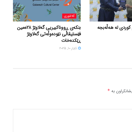
کەلتوری
 کوردی لە ھەڵەبجە
بنکەی ڕووناکبیریی گەلاوێژ ٢٨ەمین
فێستیڤاڵی نێودەوڵەتی گەلاوێژ
ڕێکدەخات
ئایار 10, 2025
شانکراون بە
*