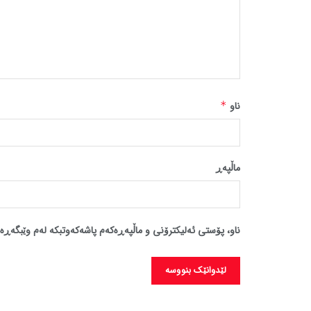
ناو
*
ماڵپه‌ڕ
ناو، پۆستی ئەلیکترۆنی و ماڵپەڕەکەم پاشەکەوتبکە لەم وێبگەڕە 