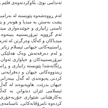
ئه‌ندامی نوێ، بڵاوکردنه‌وه‌ی فلێم و 
له‌م ڕووه‌شه‌وه‌ پێویسته‌ له‌ به‌رامب
پشت به‌ستن به‌ میدیا و هونه‌ر و پێد
ئاستی زانیاری و خوێنده‌واری میدیا
ئه‌م گرووپه‌ تیرۆریستییه‌ ببینه‌وه
میدیاکان و که‌ڵک وه‌رگرتن له‌ ئه‌ز
ڕاستییه‌کانی جیهانی ئیسلام زیاتر ل
و له‌م ده‌رفه‌ته‌ش وه‌ک هه‌لێکی 
تیرۆریستییه‌کان و جیاوازی ئه‌وان 
ڕێگایه‌شدا پێویسته‌ زانیاری و ڕاست
زیندووه‌کانی جیهان و ده‌فرایه‌تی تۆ
کردنی په‌یوه‌ندی له‌ گه‌ڵ بینه‌رانی
جیهان بدرێت. هاوپه‌یوه‌ند له‌ گه
ئیسلامی ئێران ده‌توانن به‌ که‌ڵک
به‌کارهێنانی شێوازی جۆربه‌جۆری
کرده‌وه‌ نامرۆڤانه‌کانی، ناسنامه‌ی 