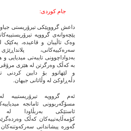
جام کوردی:
داعش گرووپێکی تیرۆریستی جیاوازه
پێچه‌وانه‌ی گرووپه‌ تیرۆریستییه‌کان
وه‌ک تاڵیبان و قاعیده‌، یه‌کێک له‌
سه‌ره‌کییه‌کانی، پلانداڕ
به‌دواداچوونی تایبه‌تی میدیایی و هو
به‌ که‌ڵک وه‌رگرتن له‌ هێزی مرۆڤی 
و لێهاتوو بۆ دابین کردنی 
دڵه‌ڕاوکێ له‌ وڵاتانی جیهان.
ئه‌م گرووپه‌ تیرۆریستییه‌ له‌
مسۆگه‌ربوونی ئامانجه‌ میدیاییه‌ک
ئاستێکی به‌ربڵاودا له‌ 
کۆمه‌ڵایه‌تییه‌کان که‌ڵک وه‌رده‌گرێ
گه‌وره‌ پیشاندانی سه‌رکه‌وتنه‌کا