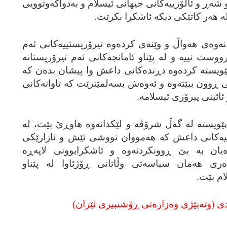
شه‌ڕ و ئاڵۆزییه‌کانی جیهانی ئیسلام و به‌دواکه‌وتوویی
ه‌ هه‌ر کاتێکی دیکه‌ ئاشکرا بکرێت.
نه‌وه‌ی هه‌واڵ و وێنه‌ی کرده‌وه‌ تیرۆریستییه‌کانی ئه‌م
ست نییه‌ و له‌ پێناو ئامانجه‌کانی ئه‌م تیرۆریستانه‌
 پێویسته‌ کرده‌وه‌ دڕنده‌کانی داعش وا پیشان بده‌ن که‌
ڕوون ببێته‌وه‌ و ئه‌وه‌ش بسه‌لمێنرێت که‌ تاوانه‌کانی
ائینی پیرۆزی ئیسلامه‌.
پێویسته‌ له‌ گه‌ڵ شرۆڤه‌ و لێکدانه‌وه‌ هاوڕێ بێت، له‌
رۆڤییه‌کانی داعش که‌ هه‌مووان تووشی ئێش و ئازارێکی
یان به‌ بێ ڕوونکردنه‌وه‌ و ئاشکرابوونی لاپه‌ڕه‌
ده‌ری هه‌مان سیاسه‌تی وڵاتانی ڕۆژئاوا له‌ پێناو
ام بێت.
 (وته‌بێژی وه‌زاره‌تی ڕۆشنبیری ئێران)