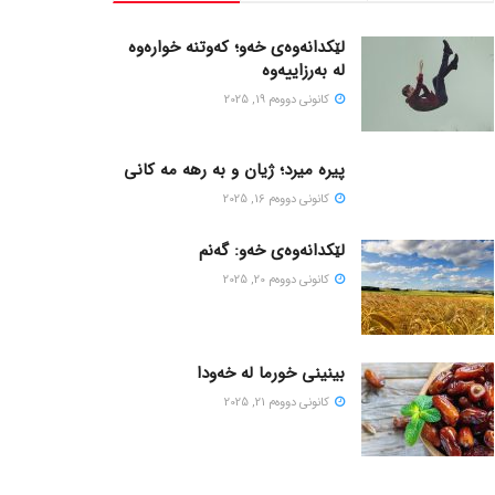
لێکدانەوەی خەو؛ کەوتنە خوارەوە
لە بەرزاییەوە
كانونی دووه‌م 19, 2025
پیره میرد؛ ژیان و به رهه مه کانی
كانونی دووه‌م 16, 2025
لێکدانەوەی خەو: گەنم
كانونی دووه‌م 20, 2025
بینینی خورما لە خەودا
كانونی دووه‌م 21, 2025