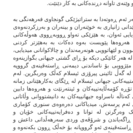
وێنه‌ی تاوانه‌ دڕنده‌کانی به‌ کار دێنێت.
ه‌ر ئه‌م ڕه‌وته‌دا به‌ ستراتیژێکی گونجاوی فه‌رهه‌نگی به‌
انی زانیاری به‌ خوێنه‌ران و بینه‌ران و به‌رزکردنه‌وه‌ی
یی ئه‌وان، به‌ هێزێکی ته‌واو ڕووبه‌ڕووی هه‌وڵه‌کانی
‌. هه‌روه‌ها پێویست به‌وه‌ ده‌کات به‌ به‌هێزتر کردنی
موون و لێهاتوویی هونه‌رمه‌ندان و چالاکوانانی میدیایی،
ه‌ هه‌ر کاتێکی دیکه‌ بۆ ڕای گشتی جیهانی بگوازینه‌وه‌
مێژوویی بۆ ناساندنی دیمه‌نی ڕاسته‌قینه‌ی گرووپه‌
له‌ گه‌ڵ ئائینی پیرۆزی ئیسلام که‌ڵک وه‌ربگرین. له‌م
ییه‌کانی جیهانی ئیسلام له‌ ڕێگای به‌کارهێنانی زمانه‌
ڕه‌ کۆمه‌ڵایه‌تییه‌کان و ئینته‌رنێت و هه‌روه‌ها دابین
 که‌ناڵه‌ ناسراوه‌ جیهانییه‌کان به‌ دانیشتووانی وڵاتانی
‌ڵ ئه‌م پرسه‌ش، میدیاکانی ده‌ره‌وه‌ی سنوری کۆماری
 وه‌رگرتن له‌ توانا و ده‌فرایه‌تییه‌کانی خۆیان و
 ڕاگه‌یاندن و شرۆڤه‌ی وردی سه‌رهه‌ڵدانی داعش و
ڕاسته‌قینه‌ی ئه‌و گرووپانه‌ بۆ خه‌ڵک ڕوون بکه‌نه‌وه‌‌ و