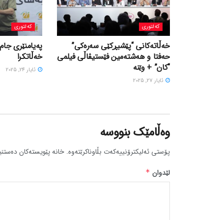
کەلتوری
کەلتوری
خه‌ڵاته‌کانی “پێشبڕکێی سه‌ره‌کی”
پەیامنێری جام
حه‌فتا و هه‌شته‌مین فێستیڤاڵی فیلمی
خەڵاتکرا
“کان” + وێنە
ئایار 24, 2025
ئایار 27, 2025
وەڵامێک بنووسە
پۆستی ئەلیکترۆنییەکەت بڵاوناکرێتەوە.
خانە پێویستەکان دەستنی
لێدوان
*