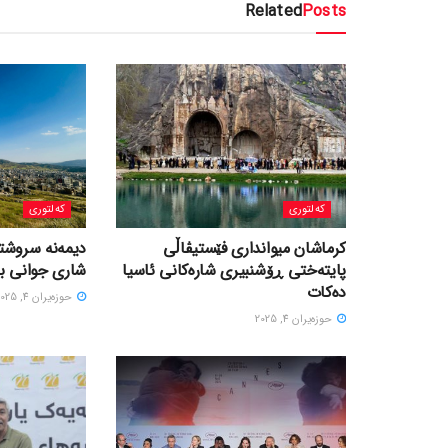
Related
Posts
کەلتوری
کەلتوری
کرماشان میوانداری فێستیڤاڵی
‎دیمەنە سروشتی
پایتەختی ڕۆشنبیری شارەکانی ئاسیا
شاری جوانی با
دەکات
حوزه‌یران 4, 2025
حوزه‌یران 4, 2025