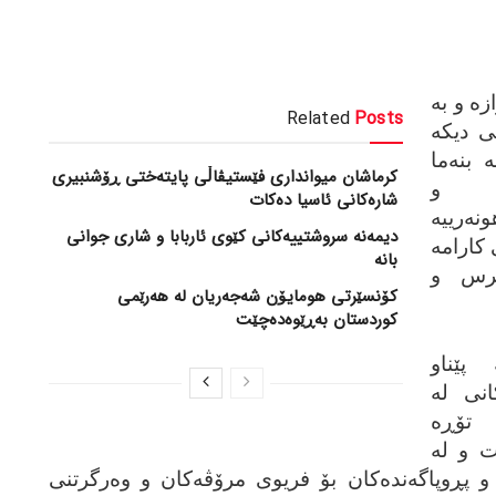
‌ و به‌
Related
Posts
ی دیکه‌
 بنه‌ما
کرماشان میوانداری فێستیڤاڵی پایتەختی ڕۆشنبیری
ێژی و
شارەکانی ئاسیا دەکات
نه‌رییه‌
‎دیمەنە سروشتییەكانی كێوی ئاربابا و شاری جوانی
کارامه‌
بانە
ترس و
کۆنسێرتی هومایۆن شەجەریان لە هەرێمی
کوردستان بەڕێوەدەچێت
 پێناو
انی له‌
تۆڕه‌
ت و له‌
ن و پڕوپاگه‌نده‌کان بۆ فریوی مرۆڤه‌کان و وه‌رگرتنی