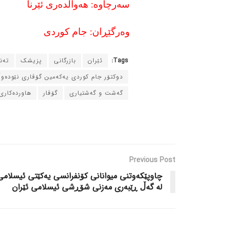
سه‌رچاوه‌: هه‌واڵده‌ری ئێرنا
وه‌رگێڕان: جام کوردی
Tags:
ئێران
بازرگانی
پزیشک
ته‌
دوکتۆر جام کوردی یه‌که‌مین گۆڤاری نێوده‌و
گه‌شت و گه‌شتیاری
گۆڤار
هاورده‌کاری
Previous Post
چاوپێکه‌وتنی میوانانی کۆنفرانسی یه‌کێتی ئیسلامی
له‌ گه‌ڵ ڕێبه‌ری مه‌زنی شۆڕشی ئیسلامی ئێران