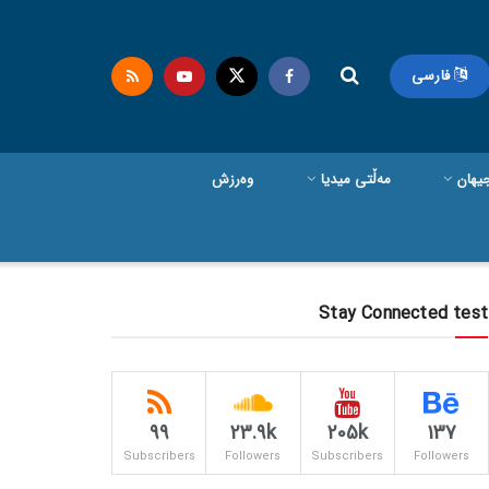
فارسی
یهان
مەڵتی میدیا
وەرزش
Stay Connected test
99
23.9k
205k
137
Subscribers
Followers
Subscribers
Followers