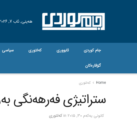
هه‌ینی, ئاب 7, 2026
جام کوردی
ئابووری
کەلتوری
سیاسی
گۆڤاره‌کان
Home
کەلتوری
ستراتیژی فه‌رهه‌نگی به‌
كانونی یه‌كه‌م 30, 2015
in
کەلتوری