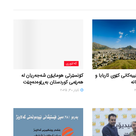
کەلتوری
یەكانی كێوی ئاربابا و
کۆنسێرتی هومایۆن شەجەریان لە
نە
هەرێمی کوردستان بەڕێوەدەچێت
ئایار 30, 2025