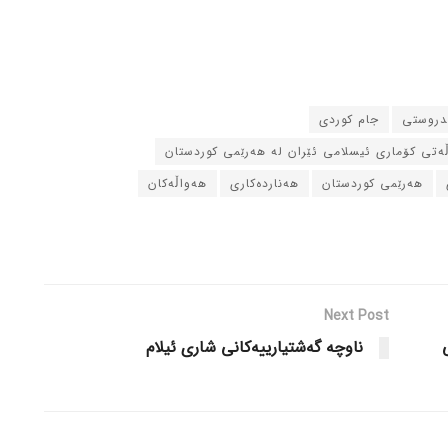
ندروستی
جام کوردی
ڵه‌تی کۆماری ئیسلامی ئێران له‌ هه‌رێمی کوردستان
هه‌رێمی کوردستان
هه‌نارده‌کاری
هه‌واڵه‌کان
Next Post
ناوچە گەشتیارییەکانی شاری ئیلام