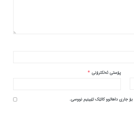
پۆستی ئەلکترۆنی
*
بۆ جاری داهاتوو کاتێک تێبینیم نووسی.