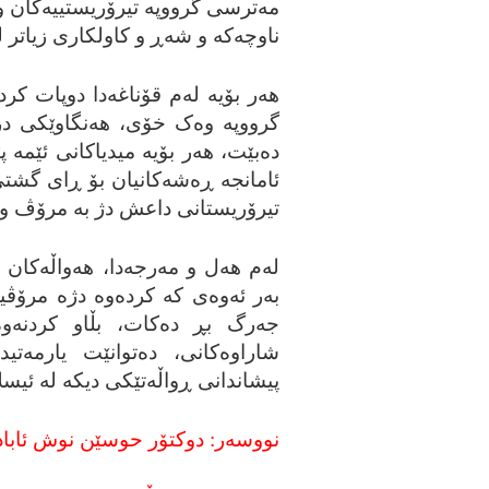
مه‌ترسی گرووپه‌ تیرۆریستییه‌کان و 
ناوچه‌که‌ و شه‌ڕ و کاولکاری زیاتر ل
هه‌ر بۆیه‌ له‌م قۆناغه‌دا دوپات کرد
گرووپه‌ وه‌ک خۆی، هه‌نگاوێکی دروو
ده‌بێت، هه‌ر بۆیه‌ میدیاکانی ئێمه‌
ئامانجه‌ ڕه‌شه‌کانیان بۆ ڕای گشتی 
تیرۆریستانی داعش دژ به‌ مرۆڤ و ئ
له‌م هه‌ل و مه‌رجه‌دا، هه‌واڵه‌کان 
به‌ر ئه‌وه‌ی که‌ کرده‌وه‌ دژه‌ م
جه‌رگ بڕ ده‌کات، بڵاو کردنه‌وه‌
شاراوه‌کانی، ده‌توانێت یارمه‌تی
پیشاندانی ڕواڵه‌تێکی دیکه‌ له‌ ئیسل
نووسه‌ر: دوکتۆر حوسێن نوش ئابادی