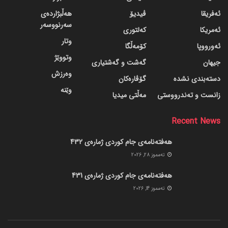
ئەفریقا
ڤیدیۆ
هەڵبژاردەی
سەرنووسەر
ئەمریکا
کەلتوری
وتار
ئەورووپا
کۆمەڵگا
وتووێژ
جیهان
گه‌شت و گه‌شتیاری
وەرزش
دسته‌بندی نشده
گۆڤاره‌کان
وێنە
زانست و تەندرووستی
مەڵتی میدیا
Recent News
هەفتەنامەی جام کوردی ژمارەی 432
ته‌مموز 28, 2026
هەفتەنامەی جام کوردی ژمارەی 431
ته‌مموز 14, 2026