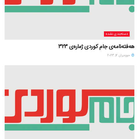
دسته‌بندی نشده
هەفتەنامەی جام کوردی ژمارەی 323
حوزه‌یران 12, 2023