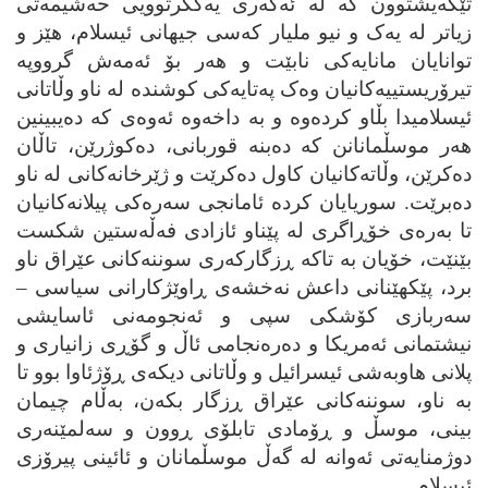
تێگه‌یشتوون که‌ له‌ ئه‌گه‌ری یه‌کگرتوویی حه‌شیمه‌تی
زیاتر له‌ یه‌ک و نیو ملیار که‌سی جیهانی ئیسلام، هێز و
توانایان مانایه‌کی نابێت و هه‌ر بۆ ئه‌مه‌ش گرووپه‌
تیرۆریستییه‌کانیان وه‌ک په‌تایه‌کی کوشنده‌ له‌ ناو وڵاتانی
ئیسلامیدا بڵاو کرده‌وه‌ و به‌ داخه‌وه‌ ئه‌وه‌ی که‌ ده‌یبینین
هه‌ر موسڵمانانن که‌ ده‌بنه‌ قوربانی، ده‌کوژرێن، تاڵان
ده‌کرێن، وڵاته‌کانیان کاول ده‌کرێت و ژێرخانه‌کانی له‌ ناو
ده‌برێت. سوریایان کرده‌ ئامانجی سه‌ره‌کی پیلانه‌کانیان
تا به‌ره‌ی خۆڕاگری له‌ پێناو ئازادی فه‌ڵه‌ستین شکست
بێنێت، خۆیان به‌ تاکه‌ ڕزگارکه‌ری سوننه‌کانی عێراق ناو
برد، پێکهێنانی داعش نه‌خشه‌ی ڕاوێژکارانی سیاسی –
سه‌ربازی کۆشکی سپی و ئه‌نجومه‌نی ئاسایشی
نیشتمانی ئه‌مریکا و ده‌ره‌نجامی ئاڵ و گۆڕی زانیاری و
پلانی هاوبه‌شی ئیسرائیل و وڵاتانی دیکه‌ی ڕۆژئاوا بوو تا
به‌ ناو، سوننه‌کانی عێراق ڕزگار بکه‌ن، به‌ڵام چیمان
بینی، موسڵ و ڕۆمادی تابلۆی ڕوون و سه‌لمێنه‌ری
دوژمنایه‌تی ئه‌وانه‌ له‌ گه‌ڵ موسڵمانان و ئائینی پیرۆزی
ئیسلام.