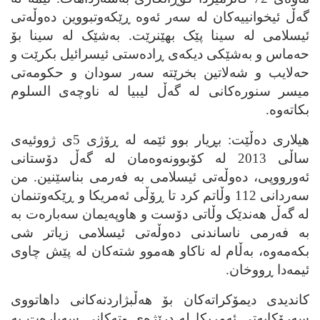
گه‌ڵ ئیخوانییه‌کان له‌ سه‌ر ئه‌وه‌ ڕێکه‌وتبووین ده‌وڵه‌تی
ئیسلامی له‌ سینا پێک بهێنرێت. به‌شێک له‌ سینا بۆ
حه‌ماس و به‌شێکی دیکه‌ی ڕاده‌ستی ئیسرائیل بکرێت و
حه‌لایب و شه‌لاتین بخرێته‌ سه‌ر سودان و حکومه‌تی
میسر سنوره‌کانی له‌ گه‌ڵ لیبیا له‌ ناوچه‌ی السلوم
بکاته‌وه‌.
هیلاری ده‌ڵێت: بڕیار بوو ئێمه‌ له‌ ڕۆژی 5ی ژووئیه‌ی
ساڵی 2013 له‌ کۆبوونه‌وه‌مان له‌ گه‌ڵ دۆستانی
ئه‌ورووپی، ده‌وڵه‌تی ئیسلامی به‌ فه‌رمی بناسێنین. من
سه‌ردانی 112 وڵاتم کرد تا ڕۆڵی ئه‌مریکا و ڕێکه‌وتنمان
له‌ گه‌ڵ هه‌ندێک وڵاتی دۆست و هاوپه‌یمان سه‌باره‌ت به‌
به‌ فه‌رمی ناساندنی ده‌وڵه‌تی ئیسلامی زیاتر شی
بکه‌مه‌وه‌، به‌ڵام له‌ ناکاو هه‌موو شته‌کان له‌ پێش چاوی
ئیمه‌دا ڕووخان.
کاندیدی دیمۆکراته‌کان بۆ هه‌ڵبژاردنه‌کانی داهاتووی
سه‌رۆکایه‌تی ئه‌مریکا له‌ درێژه‌ی وته‌کانی سه‌باره‌ت به‌