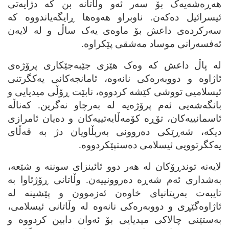
هه‌ڕه‌شه‌یه‌ک بۆ سه‌ر ئه‌و وڵاتانه‌ بن که‌ دژایه‌تی
ئیسرائیل ده‌که‌ن. ناوبراو هه‌وه‌ها ڕایگه‌یاندووه‌ که‌
سه‌رکرده‌ی داعش بۆ ماوه‌ی یه‌ک ساڵ و له‌ لایه‌ن
ئه‌فسه‌رانی موساد مه‌شقی پێکراوه‌.
له‌ پاڵ داعش که‌ وه‌ک هێزی جێبه‌جێکاری پرۆژه‌ی
ئاژاوه‌ و دووبه‌ره‌کی نانه‌وه‌، ئامانجه‌کانی یه‌کگرتنی
ئیسلامیی تووشی کێشه‌ کردووه‌، نابێت ڕۆڵی میدیایی و
بانگه‌شه‌یی ئه‌م پرۆژه‌یه‌ له‌ به‌رچاو نه‌گرین. که‌ناڵه‌
ئاسمانییه‌کان، تۆڕه‌ کۆمه‌ڵایه‌تییه‌کان و ده‌یان ئامرازی
دیکه‌، شه‌ڕێکی ده‌روونی به‌ربڵاویان دژ به‌ قه‌ڵای
یه‌کگرتوویی ئیسلامی ده‌ستپێکردووه‌.
لایه‌نه‌ توندڕۆکان له‌ هه‌ر دوو ئائینزای سوننه‌ و شێعه‌،
به‌شداری ئه‌م شه‌ڕه‌ ده‌روونییه‌ن. وڵاتانی ڕۆژئاوا به‌
تایبه‌ت به‌ریتانیای خاوه‌ن ئه‌زموون و پێشینه‌ له‌
ئاژاوه‌گێڕی و دووبه‌ره‌کی نانه‌وه‌ له‌ وڵاتانی ئیسلامی،
به‌ستێنی چالاکی میدیایی بۆ ئه‌وان دابین کردووه‌ و