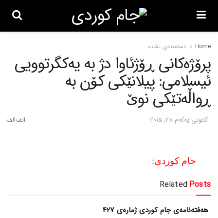
Home
دسته‌بندی نشده
پرۆژه‌کانی ڕۆژئاوا دژ به‌ یه‌کگرتوویی
ئیسلامی: پیلانێکی کۆن به‌
ڕواڵه‌تێکی نوێ
كانونی یه‌كه‌م 28, 2015
جام کوردی:
Related
Posts
هەفتەنامەی جام کوردی ژمارەی 427