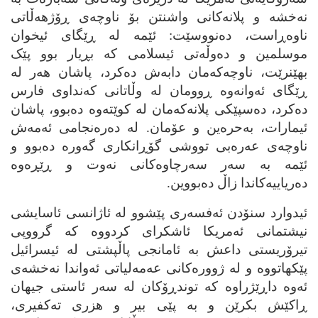
نه‌خشه‌ و پلانه‌کانی واشنتن بۆ ناوچه‌ی ڕۆژهه‌ڵاتی
ناوه‌ڕاست، ده‌نووسێت: ئێمه‌ له‌ ڕێگای ئیخوان
موسلمین و ده‌وڵه‌تی ئیسلامی که‌ بڕیار بوو پێک
بهێنرێت، ناوچه‌که‌مان دابه‌ش ده‌کرد، پاشان هه‌ر له‌
ڕێگای ئه‌وانه‌وه‌ ڕوومان له‌ وڵاتانی که‌نداوی فارس
ده‌کرد، ده‌سپێکی پلانه‌که‌مان له‌ کوێته‌وه‌ ده‌بوو، پاشان
ئیمارات، به‌حره‌ین و عۆمان. له‌ ده‌ره‌نجامی ئه‌مه‌ش
ناوچه‌ی عه‌ره‌بی تووشی گۆڕانکاری گه‌وره‌ ده‌بوو و
ئێمه‌ به‌ سه‌ر سه‌رچاوه‌کانی نه‌وت و ڕێڕه‌وه‌
ده‌ریاییه‌کاندا زاڵ ده‌بووین.
ئیدوارد سنۆدن ئه‌فسه‌ری پێشوو له‌ ئاژانسی ئاسایشی
نیشتمانی ئه‌مریکا ئاشکرای کردووه‌ که‌ گرووپی
تیرۆریستی داعش به‌ ئامانجی پاڵپشتی له‌ ئیسرائیل
پێکهاتووه‌ و له‌ ژووره‌کانی عه‌مه‌لیاتی ئه‌واندا نه‌خشه‌ی
ئه‌وه‌ داڕێژراوه‌ که‌ توندڕۆکان له‌ سه‌ر ئاستی جیهان
ڕاکێش بکرێن و به‌ پێی بیر و هزری ته‌کفیری،