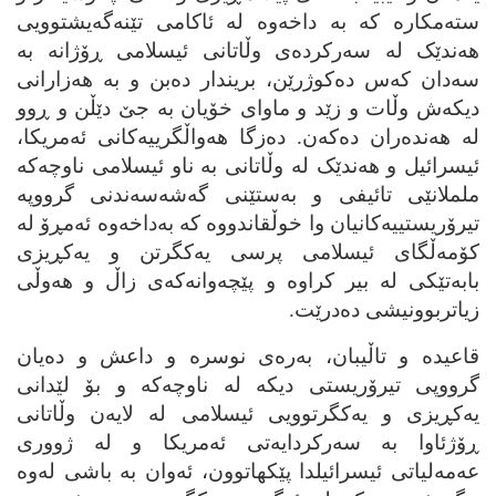
سته‌مکاره‌ که‌ به‌ داخه‌وه‌ له‌ ئاکامی تێنه‌گه‌یشتوویی
هه‌ندێک له‌ سه‌رکرده‌ی وڵاتانی ئیسلامی ڕۆژانه‌ به‌
سه‌دان که‌س ده‌کوژرێن، بریندار ده‌بن و به‌ هه‌زارانی
دیکه‌ش وڵات و زێد و ماوای خۆیان به‌ جێ دێڵن و ڕوو
له‌ هه‌نده‌ران ده‌که‌ن. ده‌زگا هه‌واڵگرییه‌کانی ئه‌مریکا،
ئیسرائیل و هه‌ندێک له‌ وڵاتانی به‌ ناو ئیسلامی ناوچه‌که‌
ململانێی تائیفی و به‌ستێنی گه‌شه‌سه‌ندنی گرووپه‌
تیرۆریستییه‌کانیان وا خوڵقاندووه‌ که‌ به‌داخه‌وه‌ ئه‌مڕۆ له‌
کۆمه‌ڵگای ئیسلامی پرسی یه‌کگرتن و یه‌کڕیزی
بابه‌تێکی له‌ بیر کراوه‌ و پێچه‌وانه‌که‌ی زاڵ و هه‌وڵی
زیاتربوونیشی ده‌درێت.
قاعیده‌ و تاڵیبان، به‌ره‌ی نوسره‌ و داعش و ده‌یان
گرووپی تیرۆریستی دیکه‌ له‌ ناوچه‌که‌ و بۆ لێدانی
یه‌کڕیزی و یه‌کگرتوویی ئیسلامی له‌ لایه‌ن وڵاتانی
ڕۆژئاوا به‌ سه‌رکردایه‌تی ئه‌مریکا و له‌ ژووری
عه‌مه‌لیاتی ئیسرائیلدا پێکهاتوون، ئه‌وان به‌ باشی له‌وه‌