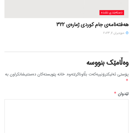
دسته‌بندی نشده
هەفتەنامەی جام کوردی ژمارەی 322
حوزه‌یران 7, 2023
وەڵامێک بنووسە
پۆستی ئەلیکترۆنییەکەت بڵاوناکرێتەوە.
خانە پێویستەکان دەستنیشانکراون بە
*
لێدوان
*