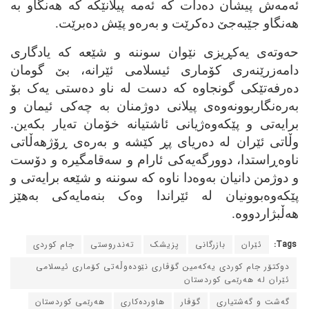
ئه‌مه‌ش پیشان ده‌دات که‌ ئه‌مه‌ پیلانێکه‌ که‌ هه‌نگاو به‌
هه‌نگاو جێبه‌جێ ده‌کرێت و به‌ره‌و پێش ده‌برێت.
حه‌وته‌ی یه‌کڕیزی نێوان سوننه‌ و شێعه‌ که‌ یادگاری
دامه‌زرێنه‌ری کۆماری ئیسلامی ئێرانه‌، بێ گومان
ده‌رفه‌تێکی گونجاوه‌ که‌ دست له‌ ناو ده‌ستی یه‌ک بۆ
به‌ره‌نگاربوونه‌وه‌ی پیلانی دوژمنان به‌ چه‌کی ئیمان و
برایه‌تی و پێکه‌وه‌ژیانی ئاشتیانه‌ خۆمان ته‌یار بکه‌ین.
وڵاتی ئێران له‌ ده‌ریای پڕ کێشه‌ و به‌ره‌ی ڕۆژهه‌ڵاتی
ناوه‌ڕاستدا، دوورگه‌یه‌کی ئارام و سه‌قامگیره‌ و دۆست
و دوژمن دانیان به‌وه‌دا ناوه‌ که‌ سوننه‌ و شێعه‌ برایه‌تی و
پێکه‌وه‌بوونیان له‌ ئێراندا وه‌ک بنه‌مایه‌کی به‌هێز
هه‌ڵبژاردووه‌.
Tags:
ئێران
بازرگانی
پزیشک
ته‌ندروستی
جام کوردی
دوکتۆر جام کوردی یه‌که‌مین گۆڤاری نێوده‌وڵه‌تی کۆماری ئیسلامی
ئێران له‌ هه‌رێمی کوردستان
گه‌شت و گه‌شتیاری
گۆڤار
هاورده‌کاری
هه‌رێمی کوردستان