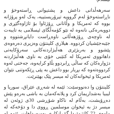
سه‌رهه‌ڵدانی داعش و پشتیوانی ڕاسته‌وخۆ و
ناڕاسته‌وخۆ له‌م گرووپه‌ تیرۆریستییه‌، یه‌ک له‌و پرۆژانه‌
بووه‌ که‌ ئه‌مریکا و وڵاتانی ڕۆژئاوا بۆ ئاژاوه‌گێڕی و
دووبه‌ره‌کی نانه‌وه‌ له‌ نێو کۆمه‌ڵگای ئیسلامی به‌ تایبه‌ت
له‌ ناوچه‌ی ڕۆژهه‌ڵاتی ناوه‌ڕاست دایانڕشتووه‌ و
جێبه‌جێشیان کردووه‌. هیلاری کلینتۆن وه‌زیری ده‌ره‌وه‌ی
پێشوو و به‌ربژێری هه‌ڵبژاردنه‌کانی سه‌رۆکایه‌تی
داهاتووی ئه‌مریکا له‌ کتێبی خۆی به‌ ناوی هه‌ڵبژاردنه‌
دژواره‌کان که‌ ساڵی ڕابردوو بڵاو کرایه‌وه‌، جه‌ختی له‌وه‌
کردووه‌ته‌وه‌ که‌ بڕیار بوو داعش به‌ پێی ڕێکه‌وتنی نێوان
ئه‌مریکا و ئیخوانه‌کان له‌ میسر پێک بهێنرێت.
کلینتۆن وا ده‌نووسێت: ئێمه‌ له‌ شه‌ڕی عێراق، سوریا و
لیبیا به‌شداریمان کرد و پلانه‌که‌مان به‌ باشی به‌ره‌و پێش
ده‌ڕۆیشت، به‌ڵام له‌ ناکاو شۆڕشی 30ی ژوئه‌ن له‌
میسر دژ به‌ ئیخوان موسلمین ڕووی دا و دۆخه‌که‌ له‌
ماوه‌ی 72 کاتژمێردا گۆڕانکاری به‌سه‌رداهات. ئێمه‌ له‌