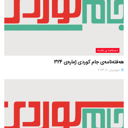
دسته‌بندی نشده
هەفتەنامەی جام کوردی ژمارەی 324
حوزه‌یران 20, 2023