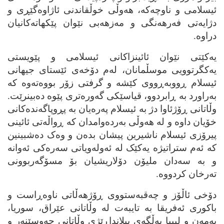
ئیسلامی و ناوچه‌که‌، هه‌وڵی خوڵقاندنی ئاژاوه‌گێڕی و
دژایه‌تی فه‌رهه‌نگی و مه‌زهه‌بی نێوان پێکهاته‌کانیان
دراوه‌.
یه‌کێتی نێوان ئائینزاکانی ئیسلامی و پێویستی
یه‌کگرتوویی موسڵمانان، له‌م دۆخه‌ی ئێستای جیهانی
ئیسلام ڕووبه‌ڕووی کێشه‌ و گرفتی زۆر بووه‌ته‌وه‌ که‌
به‌راورد به‌ ڕابردوو، قیاسێکی گه‌وره‌تری پێوه‌ ده‌بینرێت.
وڵاتانی ڕۆژئاوا دژ به‌ ئیسلام په‌ره‌یان به‌ پڕوپاگه‌نده‌کانی
خۆیان داوه‌ و له‌ هه‌وڵی به‌رده‌وامدان که‌ ڕواڵه‌تی ئائینی
پیرۆزی ئیسلام ناشیرین پیشان بده‌ن و وه‌ک ده‌شبینین
که‌ ئه‌م ستراتیژه‌ یه‌کێک له‌ ئه‌وله‌ویاتی سه‌ره‌کی ئه‌وانه‌
و به‌ سه‌دان ملیۆن دۆلاریشیان بۆ مسۆگه‌ربوونی
ته‌رخان کردووه‌.
دۆخی ئاڵۆز و چه‌قبه‌ستووی ڕۆژهه‌ڵاتی ناوه‌ڕاست و
باکوری ئه‌فریقا به‌ تایبه‌ت له‌ وڵاتانی عێراق، سوریا،
یه‌مه‌ن و لیبیا به‌ڵگه‌ی پیلانداڕێژی وڵاتانی چه‌وسێنه‌ر و