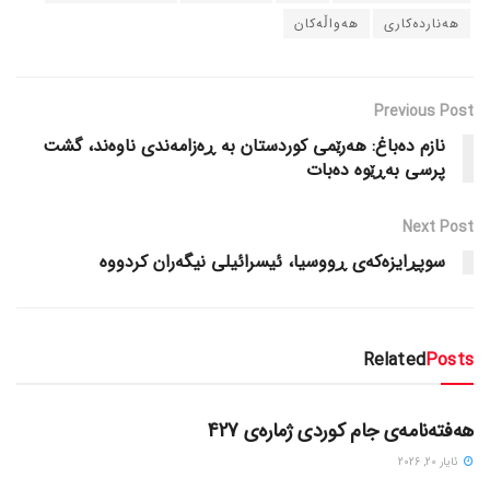
هه‌نارده‌کاری
هه‌واڵه‌کان
Previous Post
نازم ده‌باغ: هه‌رێمی کوردستان به‌ ڕه‌زامه‌ندی ناوه‌ند، گشت
پرسی به‌ڕێوه‌ ده‌بات
Next Post
سوپڕایزه‌که‌ی ڕووسیا، ئیسرائیلی نیگه‌ران کردووه‌
Related
Posts
دسته‌بندی نشده
هەفتەنامەی جام کوردی ژمارەی 427
ئایار 20, 2026