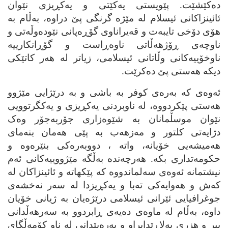
ده‌کێشێت. پێویستی یه‌کێتی و یه‌کڕیزی نێوان
ئائینزاکانی ئیسلام له‌ مێژه‌ گرنگی پێ دراوه‌، به‌ڵام به‌
هۆی دۆخی تایبه‌ت و قه‌یراناوی گۆڕه‌پانی نێوده‌وڵه‌تی و
ناوچه‌ی ڕۆژهه‌ڵاتی ناوه‌ڕاست و گۆڕانکارییه‌
ناوخۆییه‌کانی وڵاتانی ئیسلامی، زیاتر له‌ هه‌ر کاتێکی
دیکه‌ هه‌ستی پێ ده‌کرێت.
ئه‌وه‌ی که‌ به‌ره‌ی کوفر به‌ باشی و به‌ درێژایی مێژوو
هه‌ستی پێکردووه‌، له‌ ناوبردنی یه‌کڕیزی و یه‌کگرتوویی
نێوان موسڵمانان به‌ شێوه‌زاری جۆربه‌جۆر وه‌ک
دژایه‌تی کلتور و مه‌زهه‌ب به‌ پێی هه‌مان بنه‌مای
هه‌میشه‌یی خۆیانه‌، واته‌ ، دووبه‌ره‌کی بنێره‌وه‌ و
حکومه‌تداری بکه‌. هه‌رچه‌نده‌ به‌ڵگه‌ مێژووییه‌کانی ئه‌م
نیشتمانه‌ ئه‌وه‌ی سه‌لماندووه‌ که‌ پێکهاته‌ و ئائینزاکان له‌
که‌ش و هه‌وایه‌کی ته‌با و یه‌کڕیزدا له‌ سه‌ر نه‌خشه‌ی
جوغرافیایی ئێرانی ئیسلامی درێژه‌یان به‌ ژیانی خۆیان
داوه‌، به‌ڵام له‌ ماوه‌ی ده‌یه‌ی ڕابردوو به‌ سه‌رهه‌ڵدانی
بیر و هزری به‌لاڕێدابراو و په‌ره‌پێدانی له‌ ناو کۆمه‌ڵگای