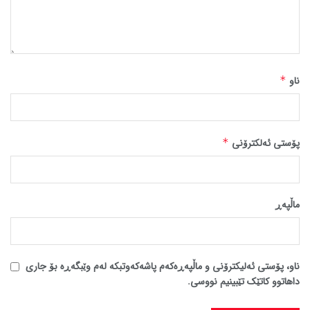
ناو
*
پۆستی ئەلکترۆنی
*
ماڵپه‌ڕ
ناو، پۆستی ئەلیکترۆنی و ماڵپەڕەکەم پاشەکەوتبکە لەم وێبگەڕە بۆ جاری
داهاتوو کاتێک تێبینیم نووسی.