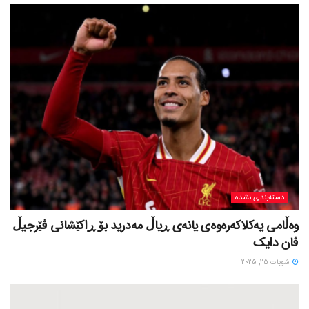
دسته‌بندی نشده
وەڵامی یەکلاکەرەوەی یانەی ڕیاڵ مەدرید بۆ ڕاکێشانی ڤێرجیڵ
ڤان دایک
شوبات 25, 2025