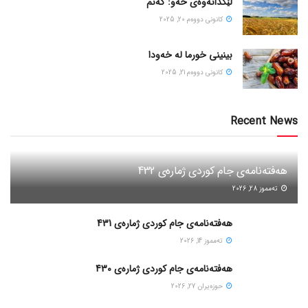
لێکدانەوەی خەو: گەنم
كانونی دووه‌م 20, 2025
بینینی خورما لە خەودا
كانونی دووه‌م 21, 2025
Recent News
هەفتەنامەی جام کوردی ژمارەی 432
ته‌مموز 28, 2026
هەفتەنامەی جام کوردی ژمارەی 431
ته‌مموز 14, 2026
هەفتەنامەی جام کوردی ژمارەی 430
حوزه‌یران 27, 2026