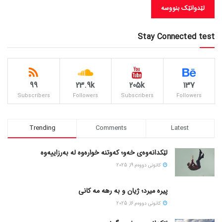
Stay Connected test
99
23.9k
205k
137
Subscribers
Followers
Subscribers
Followers
Trending
Comments
Latest
لێکدانەوەی خەو؛ کەوتنە خوارەوە لە بەرزاییەوە
كانونی دووه‌م 19, 2025
پیره میرد؛ ژیان و به رهه مه کانی
كانونی دووه‌م 16, 2025