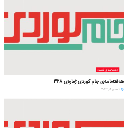
دسته‌بندی نشده
هەفتەنامەی جام کوردی ژمارەی 328
ته‌مموز 18, 2023