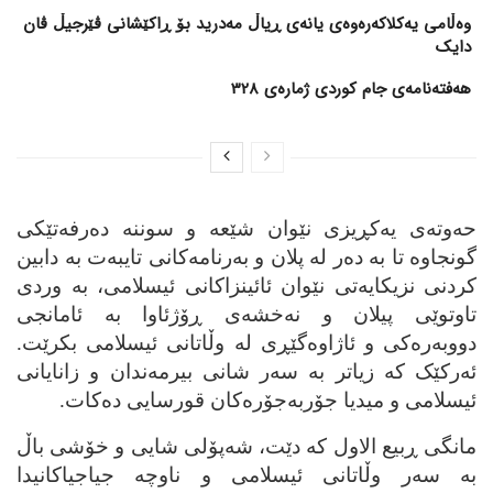
وەڵامی یەکلاکەرەوەی یانەی ڕیاڵ مەدرید بۆ ڕاکێشانی ڤێرجیڵ ڤان
دایک
هەفتەنامەی جام کوردی ژمارەی 328
حه‌وته‌ی یه‌کڕیزی نێوان شێعه‌ و سوننه‌ ده‌رفه‌تێکی
گونجاوه‌ تا به‌ ده‌ر له‌ پلان و به‌رنامه‌کانی تایبه‌ت به‌ دابین
کردنی نزیکایه‌تی نێوان ئائینزاکانی ئیسلامی، به‌ وردی
تاوتوێی پیلان و نه‌خشه‌ی ڕۆژئاوا به‌ ئامانجی
دووبه‌ره‌کی و ئاژاوه‌گێڕی له‌ وڵاتانی ئیسلامی بکرێت.
ئه‌رکێک که‌ زیاتر به‌ سه‌ر شانی بیرمه‌ندان و زانایانی
ئیسلامی و میدیا جۆربه‌جۆره‌کان قورسایی ده‌کات.
مانگی ڕبیع الاول که‌ دێت، شه‌پۆلی شایی و خۆشی باڵ
به‌ سه‌ر وڵاتانی ئیسلامی و ناوچه‌ جیاجیاکانیدا