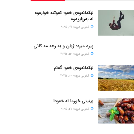
لێکدانەوەی خەو؛ کەوتنە خوارەوە
لە بەرزاییەوە
كانونی دووه‌م 19, 2025
پیره میرد؛ ژیان و به رهه مه کانی
كانونی دووه‌م 16, 2025
لێکدانەوەی خەو: گەنم
كانونی دووه‌م 20, 2025
بینینی خورما لە خەودا
كانونی دووه‌م 21, 2025