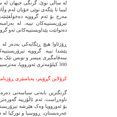
له‌ ساڵی نوێ، گرنگی جیهان له‌ سور
لیبیا تا پێگه‌ی نوێی خۆیان له‌م وڵا
مه‌رج بۆ ئه‌م گرووپه‌ ده‌خوڵقێنێت
تیرۆریستییه‌کان نییه‌، له‌ به‌رامبه
ده‌توانێت پێداویستییه‌کانی ئه‌و گروو
پێشدا نییه‌. گرووپه‌ تیرۆریستییه‌
سه‌قامگیری میسر و تونس تێک بده‌ن
300 کیلۆمه‌تری ئه‌ورووپا، مه‌ترسییه‌کی گه‌وره‌ ده‌بێت که‌ نابێت له‌ به‌رچاو نه‌گیردرێت.
کرۆلاین گڕۆیتر، په‌یامنێری ڕۆژنام
ناوه‌ڕاست. ئه‌م ئاڵۆزییه‌ گه‌وره‌ت
بۆ ئه‌ورووپا وه‌ک هێرشه‌ تیرۆریستیی
عه‌ره‌بستان، ڕووسیا و تورکیا له‌ د