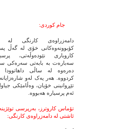
جام کوردی:
دامه‌زراوه‌ی کارنگی له‌ زن
کۆبوونه‌وه‌کانی خۆی له‌ گه‌ڵ پس
کاروباری نێوده‌وڵه‌تی، پرسیا
سه‌باره‌ت به‌ بابه‌تی سه‌ره‌کی س
ده‌ره‌وه‌ له‌ ساڵی داهاتوودا ئا
کردووه‌. هه‌ر یه‌ک له‌و شاره‌زایانه‌
تێڕوانینی خۆیان، وه‌ڵامێکی جیاوا
ئه‌م پرسیاره‌ هه‌بووه‌.
تۆماس کاروترز، به‌رپرسی توێژینه‌
ئاشتی له‌ دامه‌زراوه‌ی کارنگی: