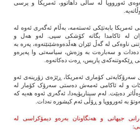
وه‌ی ئه‌ورووپا له‌ ساڵی داهاتوو، ئه‌مریکا و پرسی
ته‌یه‌.
ه‌مریکا بابه‌تێکی ئه‌سته‌مه‌، به‌ڵام ئه‌گه‌ری ئه‌وه‌ له‌
ازان له‌ ئاکامدا بگاته‌ کۆشکی سپی. له‌و هه‌ل و
ناوه‌کی له‌ گه‌ڵ ئێران هه‌ڵده‌وه‌شێنێته‌وه‌، په‌ره‌ به‌
ا ده‌دات و سه‌باره‌ت به‌ وزه‌ش، سیاسه‌تی وا په‌یره‌و
پێی ڕێکه‌وتنه‌که‌ی پاریس، ڕه‌ت ده‌کاته‌وه‌.
سه‌رۆکایه‌تی کۆماری ئه‌مریکا، ڕێژه‌ی زۆرینه‌ی ئه‌و
ه‌کات و له‌ ئاکامی ئه‌مه‌ش ده‌ستی سه‌رۆک کۆمار له‌
تر ده‌بێت. له‌م سیناریۆیه‌دا، ئه‌گه‌ری ئه‌وه‌ هه‌یه‌ که‌
ۆ به‌ ئه‌ورووپا و ڕۆڵی ئه‌م کیشوره‌ نه‌دات.
رانی جیهانی و هه‌نگاونان به‌ره‌و دیمۆکراسی له‌
سی: