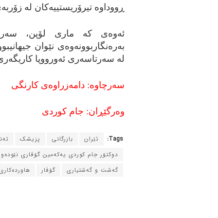
ڕووداوه‌ تیرۆریستییه‌کان له‌ زۆربه‌
ئه‌وه‌ی که‌ ماری لۆپن، سه‌رک
له‌ سه‌رتاسه‌ری ئه‌ورووپا کاریگه‌ری
سه‌رچاوه‌: دامه‌زراوه‌ی کارنگی
وه‌رگێڕان: جام کوردی
Tags:
ئێران
بازرگانی
پزیشک
ته‌
دوکتۆر جام کوردی یه‌که‌مین گۆڤاری نێوده‌و
گه‌شت و گه‌شتیاری
گۆڤار
هاورده‌کاری