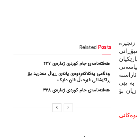
جیره‌
Related
Posts
پۆڕانی
رێکیان
هەفتەنامەی جام کوردی ژمارەی 427
یاسه‌تی
وەڵامی یەکلاکەرەوەی یانەی ڕیاڵ مەدرید بۆ
راسته‌
ڕاکێشانی ڤێرجیڵ ڤان دایک
 به‌ پێی
هەفتەنامەی جام کوردی ژمارەی 328
زیان بۆ
وه‌کانی