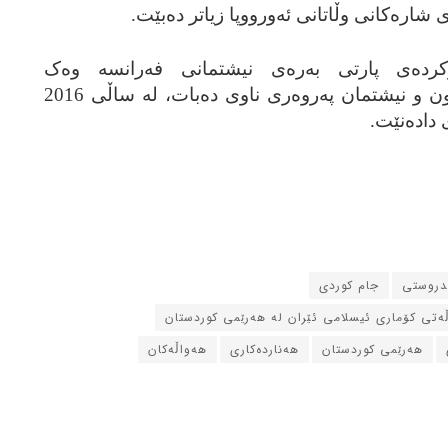
ی شاره‌کانی وڵاتانی ئه‌ورووپا زیاتر ده‌بێت.
رده‌ی پارتی به‌ره‌ی نیشتمانی فه‌رانسه‌ وه‌ک
به‌ره‌نگاربوونه‌وه‌ی نێوان جیهانیبوون و نیشتمان په‌روه‌ری ناوی ده‌بات، له‌ ساڵی 2016
 داده‌نێت.
ندروستی
جام کوردی
ڵه‌تی کۆماری ئیسلامی ئێران له‌ هه‌رێمی کوردستان
هه‌رێمی کوردستان
هه‌نارده‌کاری
هه‌واڵه‌کان