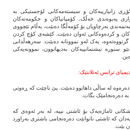
گۆڕی زانیارییه‌کان و سیسته‌مه‌کانی لۆجستیکی به‌
زی په‌یوه‌ندی خه‌ڵک، کۆمپانیاکان و حکومه‌ته‌کان
یبه‌تمه‌ندی به‌رچاویان بۆ کۆمه‌ڵگا ده‌بێت، به‌ڵام تێچووی
‌کان و کرده‌وه‌کانی ئه‌وان ده‌بێت. کێشه‌ی کۆچ کردن
گرتووه‌ته‌وه‌، یه‌ک له‌و نموونانه‌ ده‌بێت. سه‌رهه‌ڵدانی
 نێو سنوره‌ نیشتمانییه‌کان به‌دیهاتوون، نموونه‌یه‌کی
‌ین.
یمیای ترانس ئه‌تلانتیک:
‌ره‌وه‌ له‌ ساڵی داهاتوو ده‌بێت. پێ ناچێت که‌ ڕه‌وتی
به‌ ده‌ره‌نجامێک بگات.
ی ئاماژه‌یه‌ک بۆ ئاشتی نییه‌، له‌ به‌ر ئه‌وه‌ی که‌
ایه‌دان که‌ ئاشتی ناتوانێت ده‌ره‌نجامی باشتری به‌راورد
ن بێت.