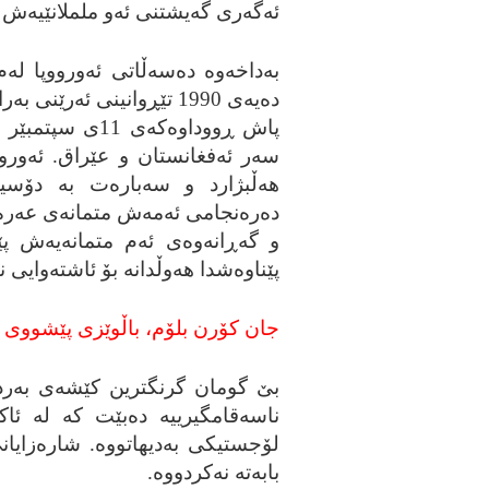
ئه‌گه‌ری گه‌یشتنی ئه‌و ململانێیه‌ش بۆ
به‌داخه‌وه‌ ده‌سه‌ڵاتی ئه‌ورووپا له
ده‌یه‌ی 1990 تێڕوانینی ئه‌رێ
پاش ڕووداوه‌که‌ی
سه‌ر ئه‌فغانستان و عێراق. ئه‌ورووپ
هه‌ڵبژارد و سه‌باره‌ت به‌ دۆسیه‌
ده‌ره‌نجامی ئه‌مه‌ش متمانه‌ی عه‌ره
و گه‌ڕانه‌وه‌ی ئه‌م متمانه‌یه‌ش پ
پێناوه‌شدا هه‌وڵدانه‌ بۆ ئاشته‌وایی 
جان کۆرن بلۆم، باڵوێزی پێشووی ئه‌م
ناسه‌قامگیرییه‌ ده‌بێت که‌ له‌ ئا
لۆجستیکی به‌دیهاتووه‌. شاره‌زای
بابه‌ته‌ نه‌کردووه‌.