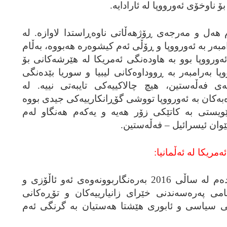
 ناوخۆی ئه‌ورووپا له‌ ئارادایه‌.
‌م هه‌ل و مه‌رجه‌ی ڕۆژهه‌ڵاتی ناوه‌ڕاستدا لاوازه‌. له‌
نی به‌رامبه‌ر به‌ ئه‌ورووپا و ڕۆڵی ئه‌م کیشوه‌ره‌ هه‌بووه‌، به‌ڵام
 11ی سپتمبێر ئه‌ورووپا بوو به‌ هاوده‌نگی ئه‌مریکا له‌ هێرشه‌کانی بۆ
ا به‌رامبه‌ر به‌ ڕووداوه‌کانی لیبیا و سوریا بێده‌نگی
ی فه‌ڵه‌ستین، هیچ چالاکییه‌کی تایبه‌تی نییه‌. له‌
‌به‌کان به‌ ئه‌ورووپا تووشی گۆڕانکارییه‌کی جیدی بووه‌
ێویستی به‌ کاتێکی زۆر هه‌یه‌ و یه‌که‌م هه‌نگاو له‌م
نێوان ئیسرائیل – فه‌ڵه‌ستین.
ریکا له‌ ئه‌ڵمانیا:
بێ گومان گرنگترین کێشه‌ی به‌رده‌م له‌ ساڵی 2016 به‌ره‌نگاربوونه‌وه‌ی ئه‌و ئاڵۆزی و
کامی په‌ره‌سه‌ندنی خێرای زانیارییه‌کان و تۆڕه‌کانی
انی سیاسی و ئابوری هێشتا هه‌ستیان به‌ گرنگی ئه‌م