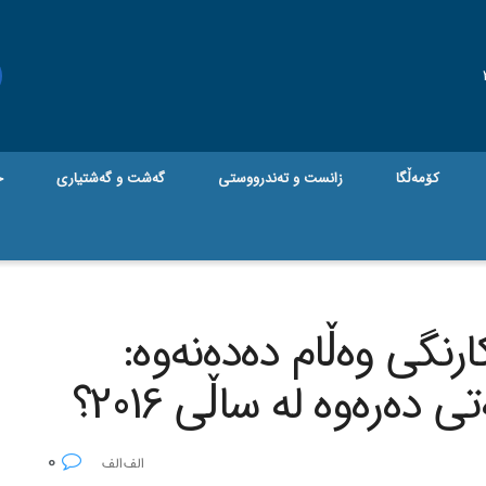
کۆمەڵگا
زانست و تەندرووستی
گه‌شت و گه‌شتیاری
ج
رنگی وه‌ڵام ده‌ده‌نه‌وه‌:
ه‌ره‌وه‌ له‌ ساڵی 2016؟
0