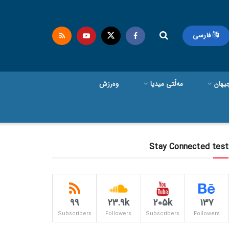
فارسی
یهان
مەڵتی میدیا
وەرزش
Stay Connected test
99
23.9k
205k
137
Subscribers
Followers
Subscribers
Followers