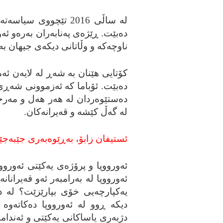
له‌ ساڵی 2016 تێچووی
ده‌بێت. ڕێژه‌ی په‌نابه‌ران به‌ره‌و ئ
ناوچه‌که‌ و وڵاتانی دیکه‌ی جیهان به
کۆتایی هێنان به‌ شه‌ڕ له‌ لایه‌ن ئه
ده‌بێت. ئۆباما که‌ ئه‌زموونی شه‌ڕی 
ده‌ستێوه‌ردان له‌ هه‌ر هه‌ل و مه‌رج
له‌ گه‌ڵ کێشه‌ و قه‌یرانه‌کان.
ئستیفان زابۆ، به‌ڕێوه‌به‌ری جێبه‌جێ
ئه‌ورووپا و پرۆژه‌ی یه‌کێتی ئه‌ورووپ
ئه‌ورووپا له‌ به‌رامبه‌ر ئه‌و قه‌یرانا
یه‌کپارچه‌یی خۆی بپارێزێت؟ له‌ د
دیکه‌ ڕوو له‌ ئه‌ورووپا ده‌کاته‌و
دژبه‌ری یاساکانی یه‌کێتی و ئه‌ندامبوو