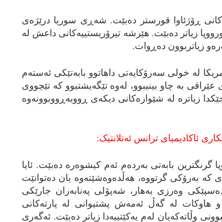
 سیاسه‌ته‌کانی ڕۆژئاوا قورستر ده‌بێت. شه‌ڕی سوریا درێژه‌ی
ه‌ورووپا زیاتر ده‌بێت. هێرشه‌ تیرۆریستییه‌کانی داعش له‌
‌ره‌و زیاتربوون ده‌ڕوات.
‌مریکا له‌ خولی سه‌رۆکایه‌تی داهاتوو بابه‌تێکی ئه‌سته‌م
عێراقی به‌ چاو بینیبوو، له‌وه‌ تێگه‌یشتبوو که‌ تێچووی
ێکدا زیاتره‌ له‌ شێوازه‌کانی دیکه‌ی ڕووبه‌ڕووبوونه‌وه‌
کاری ئاکادیمیای ترانس ئه‌تلانتیک:
ا گرنگترین بابه‌تی به‌رده‌م ئه‌م کیشوه‌ره‌ ده‌بێت. ئایا
نه‌ی که‌ به‌رۆکی گرتووه‌، هه‌ڵده‌وه‌شێته‌وه‌ یان ده‌توانێت
ه‌سپێکی وه‌رزی به‌هار، شه‌پۆلی په‌نابه‌ران جارێکی
ه‌ و هاوکات له‌ گه‌ڵ ئه‌مه‌ش پشتیوانی له‌ پارته‌کانی
نی وڵاته‌که‌یان له‌م یه‌کێتییه‌دا زیاتر ده‌بێت. ئه‌گه‌ری