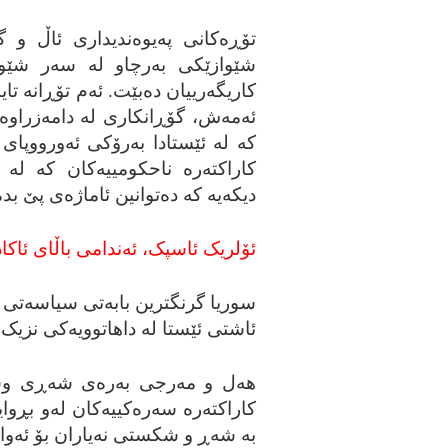
تۆڕه‌کانی په‌یوه‌ندیداری ئاڵ و 
شێوازێکی به‌رچاو له‌ سه‌ر شێوا
کاریگه‌رییان ده‌بێت. ئه‌م تۆڕانه‌ تا
ئه‌مه‌ش، گۆڕانکاری له‌ دامه‌زراوه
که‌ له‌ ئێستادا به‌رۆکی ئه‌ورووپای 
کاراکته‌ره‌ ناحکومییه‌کان که‌ له‌
دیکه‌یه‌ که‌ ده‌توانین ئاماژه‌ی پێ بده
ئۆلریک ئاسپک، ئه‌ندامی باڵای ئاکاد
سوریا گرنگترین بابه‌تی سیاسه‌تی ده
ئاشتی ئێستا له‌ داهاتوویه‌کی نزیک 
هه‌ل و مه‌رجی به‌ره‌ی شه‌ڕی وشکان
کاراکته‌ره‌ سه‌ره‌کییه‌کان له‌و بڕو
به‌ شه‌ڕ و شکستی نه‌یاران بۆ ئه‌وا