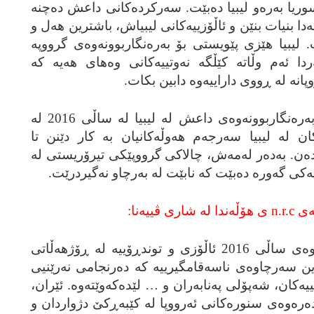
یا به‌ره‌و لیبیا ده‌بێت. سه‌رکرده‌کانی داعش ده‌چنه‌
ته‌دا بنیات بنێن و ئاڵۆزییه‌کانی لیبیاش، باشترین هه‌ل و
. لیبیا هێزی پێویستی بۆ به‌ره‌نگاربوونه‌وه‌ی گرووپه‌
‌ردا ئه‌م وڵاته‌ کێڵگه‌ نه‌وتییه‌کانی وه‌های هه‌یه‌ که‌
پانه‌ له‌ ڕووی داراییه‌وه‌ دابین بکات.
ڕۆژئاوا هیچ ڕێگایه‌کی به‌ده‌ر له‌ به‌ره‌نگاربوونه‌وه‌ی داعش له‌ لیبیا له‌ ساڵی 2016 له‌
کان له‌ لیبیا سه‌رجه‌م هه‌وڵه‌کانیان به‌ کار دێنن تا
. به‌ده‌ر له‌مه‌ش، چالاکی گرووپێکی تیرۆریستی له‌
ه‌ی
n.r.c
ی هۆڵه‌ندا له‌ شاری ڤییه‌نا:
گرنگترین بابه‌تی سیاسه‌تی ده‌ره‌وه‌ی ساڵی 2016 ئاڵۆزی و توندڕۆییه‌ له‌ ڕۆژهه‌ڵاتی
رین سه‌رچاوه‌ی ناسه‌قامگیرییه‌ که‌ ده‌رنجامی نه‌رێنیی
ه‌کان، شه‌پۆلی په‌نابه‌ران و … لێده‌که‌وێته‌وه‌. ئێران،
ه‌ره‌وه‌ی سنوره‌کانی ئه‌رووپا له‌ کێبه‌ڕکێ دژواردان و