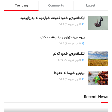
Trending
Comments
Latest
لێکدانەوەی خەو؛ کەوتنە خوارەوە لە بەرزاییەوە
كانونی دووه‌م 19, 2025
پیره میرد؛ ژیان و به رهه مه کانی
كانونی دووه‌م 16, 2025
لێکدانەوەی خەو: گەنم
كانونی دووه‌م 20, 2025
بینینی خورما لە خەودا
كانونی دووه‌م 21, 2025
Recent News