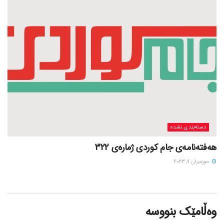
دسته‌بندی نشده
هەفتەنامەی جام کوردی ژمارەی 322
حوزه‌یران 7, 2023
وەڵامێک بنووسە