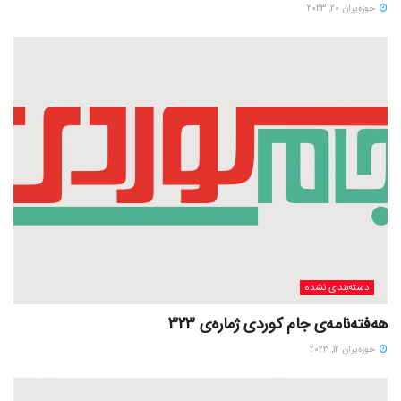
حوزه‌یران 20, 2023
دسته‌بندی نشده
هەفتەنامەی جام کوردی ژمارەی 323
حوزه‌یران 12, 2023