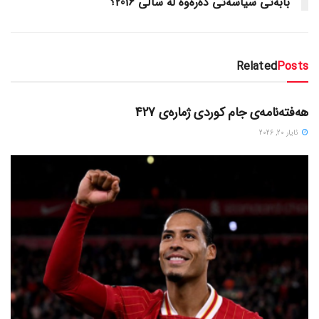
بابه‌تی سیاسه‌تی ده‌ره‌وه‌ له‌ ساڵی 2016؟
Related
Posts
دسته‌بندی نشده
هەفتەنامەی جام کوردی ژمارەی 427
ئایار 20, 2026