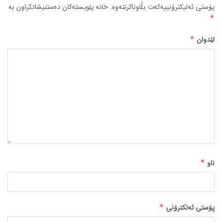
پۆستی ئەلیکترۆنییەکەت بڵاوناکرێتەوە.
خانە پێویستەکان دەستنیشانکراون بە
*
لێدوان
*
ناو
*
پۆستی ئەلکترۆنی
*