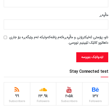
ماڵپه‌ڕ
ناو، پۆستی ئەلیکترۆنی و ماڵپەڕەکەم پاشەکەوتبکە لەم وێبگەڕە بۆ جاری
داهاتوو کاتێک تێبینیم نووسی.
Stay Connected test
99
23.9k
205k
137
Subscribers
Followers
Subscribers
Followers