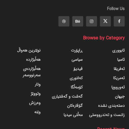
Follow Us
Browse by Category
ئابووری
ڕاپۆرت
نوێترین هەواڵ
ئاسیا
سیاسی
هەڵبژاردە
ئەفریقا
ڤیدیۆ
هەڵبژاردەی
سەرنووسەر
ئەمریکا
کەلتوری
وتار
ئەورووپا
کۆمەڵگا
وتووێژ
جیهان
گه‌شت و گه‌شتیاری
وەرزش
دسته‌بندی نشده
گۆڤاره‌کان
وێنە
زانست و تەندرووستی
مەڵتی میدیا