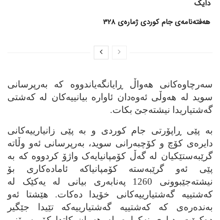
دایک
هەفتەنامەی جام کوردی ژمارەی 328
سه‌رچاوه‌کانی هه‌واڵ ڕایانگه‌یاندووه‌ که‌ به‌رپرسانی
سوید له‌ هه‌وڵی ئه‌وه‌دان ئاواره‌ بیانییه‌کان له‌ که‌شتی
گه‌شتیاریدا نیشته‌جێ بکات.
به‌ پێی ڕاپۆرتی جام کوردی و به‌ پێی زانیارییه‌کانی
دایره‌ی کۆچ و کۆچبه‌رانی سوید، به‌رپرسانی ئه‌و وڵاته‌
گرێبه‌ستێکیان له‌ گه‌ڵ کۆمپانیایه‌ک واژۆ کردووه‌ که‌ به‌
پێی ئه‌و گرێبه‌سته‌ کۆمپانیاکه‌ ئاماده‌کاری بۆ
نیشته‌جێبوونی 1260 په‌نابه‌ری بیانی له‌ یه‌کێک له‌
که‌شتییه‌ گه‌شتیارییه‌کانی خۆیدا ده‌کات. هێشتا ئه‌و
به‌نده‌ره‌ی که‌ که‌شتییه‌ گه‌شتیارییه‌که‌ تێیدا جێگیر
ده‌کرێت، دیاری نه‌کراوه‌. له‌ هه‌مان کاتدا کۆمیسیۆنی