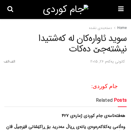
Home
دسته‌بندی نشده
سوید ئاواره‌کان له‌ که‌شتیدا
نیشته‌جێ ده‌کات
كانونی یه‌كه‌م 26, 2015
جام کوردی:
Related
Posts
هەفتەنامەی جام کوردی ژمارەی 427
وەڵامی یەکلاکەرەوەی یانەی ڕیاڵ مەدرید بۆ ڕاکێشانی ڤێرجیڵ ڤان