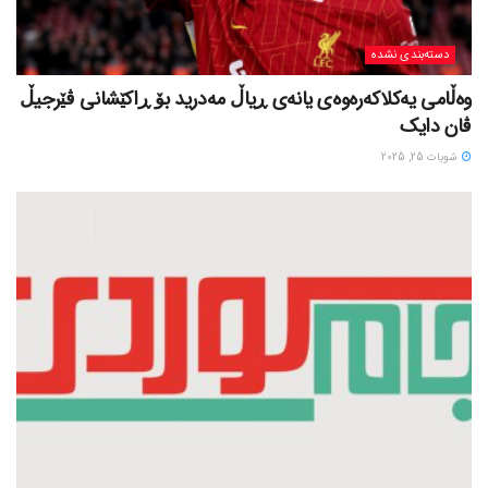
دسته‌بندی نشده
وەڵامی یەکلاکەرەوەی یانەی ڕیاڵ مەدرید بۆ ڕاکێشانی ڤێرجیڵ
ڤان دایک
شوبات 25, 2025