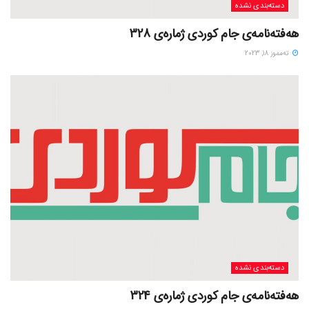
دسته‌بندی نشده
هەفتەنامەی جام کوردی ژمارەی 328
ته‌مموز 18, 2023
دسته‌بندی نشده
هەفتەنامەی جام کوردی ژمارەی 324