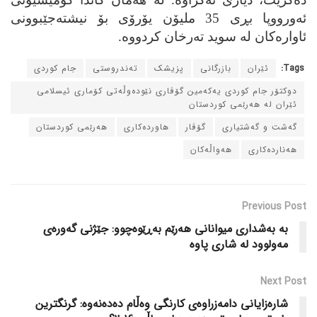
ئه‌ورووپا بڕی 35 ملیۆن یۆرۆی بۆ نیشته‌جێبوونی
ئاواره‌کان له‌ سوید ته‌رخان کردووه.
Tags:
ئێران
بازرگانی
پزیشک
ته‌ندروستی
جام کوردی
دوکتۆر جام کوردی یه‌که‌مین گۆڤاری نێوده‌وڵه‌تی کۆماری ئیسلامی
ئێران له‌ هه‌رێمی کوردستان
گه‌شت و گه‌شتیاری
گۆڤار
هاورده‌کاری
هه‌رێمی کوردستان
هه‌نارده‌کاری
هه‌واڵه‌کان
Previous Post
به‌ به‌شداری میوانانی هه‌رێم به‌ڕێوه‌چوو: جێژنی گه‌وره‌ی
مه‌ولوود له‌ شاری پاوه‌
Next Post
شاره‌زایانی دامه‌زراوه‌ی کارنگی وه‌ڵام ده‌ده‌نه‌وه‌: گرنگترین