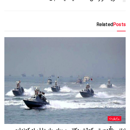
Related
Posts
ڕاپۆرت