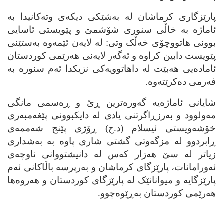
پارێزگاری کرماشان له‌ به‌شێکی دیکه‌ی وته‌کانیدا به‌
ئاماژه‌ به‌ خاڵی سنوری شۆشمێ و پێویستی ئاسایی
بوونی هاتووچۆی خه‌ڵک وتی: له‌ لایه‌ن ئێمه‌وه‌ به‌ستێنی
پێویست دابین کراوه‌ و ئه‌گه‌ر لایه‌نی هه‌رێمی کوردستان
ئاماده‌یی هه‌بێت له‌ داهاتوویه‌کی نزیکدا ئه‌م سنوره‌ به‌
فه‌رمی ده‌کرێته‌وه‌.
شایانی ئاماژه‌یه‌ گه‌وره‌ترین ڕێ و ڕه‌سمی مانگی
مه‌ولوود و به‌رزڕاگرتنی یادی له‌ دایکبوونی پێغه‌مبه‌ری
خۆشه‌ویستی ئیسلام (د.خ) ڕۆژی پێنج شه‌ممه‌ی
ڕابردوو له‌ مزگه‌وتی گشتی شاری پاوه‌ به‌ به‌شداری
زیاتر له‌ سێ هه‌زار که‌س له‌ دانیشتووانی ناوچه‌ی
ئه‌ورامانات، پارێزگای کرماشان و به‌رپرسه‌ باڵاکانی ئه‌م
پارێزگایه‌ و میوانانێک له‌ پارێزگای کوردستان و هه‌روه‌ها
هه‌رێمی کوردستان به‌ڕێوه‌چوو.