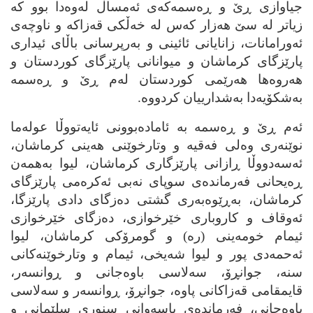
جیاوازی ڕێ و ڕه‌سمه‌که‌ی ئه‌مساڵ له‌وه‌دا بوو که‌
زیاتر له‌ سێ هه‌زار که‌س له‌ خه‌ڵکی قه‌زاکه‌ و ناوچه‌ی
ئه‌ورامانات، زانایانی ئائینی و به‌رپرسانی باڵای ئیداری
پارێزگای کرماشان و میوانانی پارێزگای کوردستان و
هه‌روه‌ها هه‌رێمی کوردستان له‌م ڕێ و ڕه‌سمه‌
به‌شکۆیه‌دا به‌شدارییان کردووه‌.
ئه‌م ڕێ و ڕه‌سمه‌ به‌ ئاماده‌بوونی ئایه‌تووڵا عوله‌ما
نوێنه‌ری وه‌لی فه‌قیه‌ و وتارخوێنی هه‌ینی کرماشان،
ئه‌سه‌دووڵا ڕازانی پارێزگاری کرماشان، لیوا به‌همه‌ن
ڕه‌یحانی فه‌رمانده‌ی سوپای نه‌بی ئه‌کره‌می پارێزگای
کرماشان، به‌ڕێوه‌به‌ری گشتی ده‌زگای دادی پارێزگا،
ئه‌وقاف و کاروباری خێرخوازی، ده‌زگای خێرخوازی
ئیمام خومه‌ینی (ره‌) و گومرۆکی کرماشان، لیوا
ئه‌حمه‌دی پور و لیوا شه‌یخی، ئیمام و وتارخوێنه‌کانی
سنه‌، جوانڕۆ، سه‌لاسی باوه‌جانی و ڕوانسه‌ر،
قایمقامی قه‌زاکانی پاوه‌، جوانڕۆ، ڕوانسه‌ر و سه‌لاسی
باوه‌جانی، فه‌رمانده‌ی پاسه‌وانی سنوری سلێمانی و