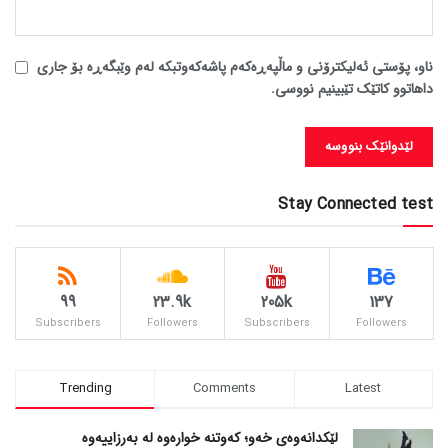
ناو، پۆستی ئەلیکترۆنی و ماڵپەڕەکەم پاشەکەوتبکە لەم وێبگەڕە بۆ جاری
داهاتوو کاتێک تێبینیم نووسی.
Stay Connected test
99
23.9k
205k
137
Subscribers
Followers
Subscribers
Followers
Trending
Comments
Latest
لێکدانەوەی خەو؛ کەوتنە خوارەوە لە بەرزاییەوە