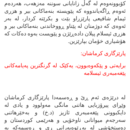
کۆبوونه‌وه‌م له‌ گه‌ڵ زانایانی سوننه‌ مه‌زهه‌ب، هه‌رده‌م
ئه‌وه‌م ڕاگه‌یاندووه‌ که‌ پێویسته‌ بنه‌ماکانی بیر و هزری
ئیمام شافیعی پارێزراو بێت و بکرێته‌ کردار، له‌ به‌ر
ئه‌وه‌ی که‌ دوژمنان له‌ پێناو ڕووخاندنی بنه‌ماکانی بیر و
هزری ئیسلام پیلان داده‌ڕێژن و پێویست به‌وه‌ ده‌کات که‌
هۆشیاری خۆمان بپارێزین.
پارێزگاری کرماشان:
برایه‌تی و پێکه‌وه‌بوون، یه‌کێک له‌ گرنگترین په‌یامه‌کانی
پێغه‌مبه‌ری ئیسلامه‌
له‌ درێژه‌ی ئه‌م ڕێ و ڕه‌سمه‌دا پارێزگاری کرماشان
وێڕای پیرۆزبایی هاتنی مانگی مه‌ولوود و یادی له‌
دایکبوونی پێغه‌مبه‌ری ئازیز (د.خ) و به‌خێرهاتنی
سه‌رجه‌م میوانانی ناوخۆیی و هه‌رێمی کوردستان و
ده‌ستخۆشی له‌ به‌ڕێوه‌به‌رانی ڕی و ڕه‌سمه‌که‌ به‌