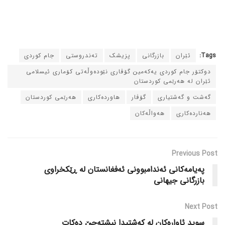
Tags:
ئێران
بازرگانی
پزیشک
ته‌ندروستی
جام کوردی
دوکتۆر جام کوردی یه‌که‌مین گۆڤاری نێوده‌وڵه‌تی کۆماری ئیسلامی
ئێران له‌ هه‌رێمی کوردستان
گه‌شت و گه‌شتیاری
گۆڤار
هاورده‌کاری
هه‌رێمی کوردستان
هه‌نارده‌کاری
هه‌واڵه‌کان
Previous Post
په‌یامه‌کانی ئه‌ندامبوونی ئه‌فغانستان له‌ ڕێکخراوی
بازرگانی جیهانی
Next Post
سوید ئاواره‌کان له‌ که‌شتیدا نیشته‌جێ ده‌کات