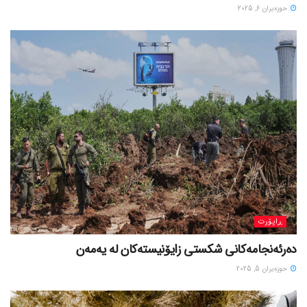
حوزه‌یران 6, 2025
ڕاپۆرت
دەرئەنجامەکانی شکستی زایۆنیستەکان لە یەمەن
حوزه‌یران 5, 2025