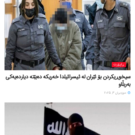
ڕاپۆرت
سیخوڕیکردن بۆ ئێران لە ئیسرائیلدا خەریکە دەبێتە دیاردەیەکی
بەربڵاو
حوزه‌یران 3, 2025