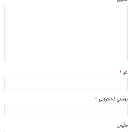
ناو
*
پۆستی ئەلکترۆنی
*
ماڵپه‌ڕ