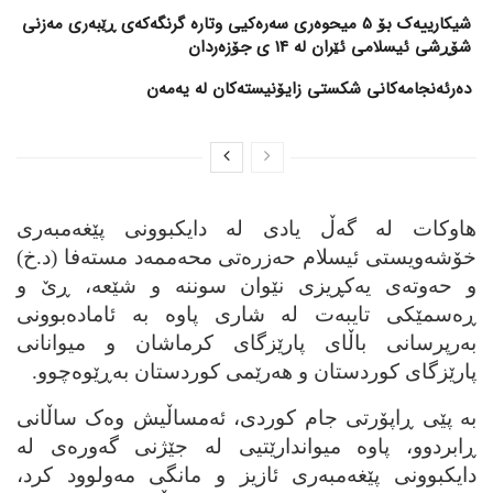
شیکارییەک بۆ 5 میحوەری سەرەکیی وتارە گرنگەکەی ڕێبەری مەزنی
شۆڕشی ئیسلامی ئێران لە 14 ی جۆزەردان
دەرئەنجامەکانی شکستی زایۆنیستەکان لە یەمەن
هاوکات له‌ گه‌ڵ یادی له‌ دایکبوونی پێغه‌مبه‌ری
خۆشه‌ویستی ئیسلام حه‌زره‌تی محه‌ممه‌د مسته‌فا (د.خ)
و حه‌وته‌ی یه‌کڕیزی نێوان سوننه‌ و شێعه‌، ڕێ و
ڕه‌سمێکی تایبه‌ت له‌ شاری پاوه‌ به‌ ئاماده‌بوونی
به‌رپرسانی باڵای پارێزگای کرماشان و میوانانی
پارێزگای کوردستان و هه‌رێمی کوردستان به‌ڕێوه‌چوو.
به‌ پێی ڕاپۆرتی جام کوردی، ئه‌مساڵیش وه‌ک ساڵانی
ڕابردوو، پاوه‌ میواندارێتیی له‌ جێژنی گه‌وره‌ی له‌
دایکبوونی پێغه‌مبه‌ری ئازیز و مانگی مه‌ولوود کرد،