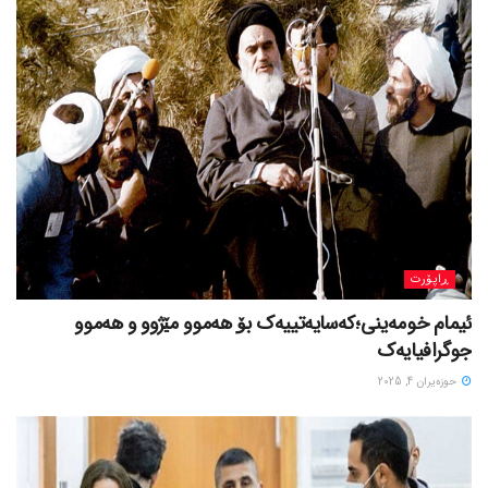
ڕاپۆرت
ئیمام خومەینی؛کەسایەتییەک بۆ هەموو مێژوو و هەموو
جوگرافیایەک
حوزه‌یران 4, 2025