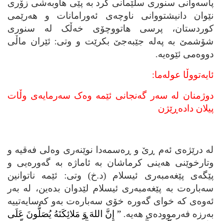
پاسه‌وانی سنوری سلێمانی کرد به‌ پێی هاوبه‌شی زۆری
نێوان دانیشتووانی ناوچه‌ی ئه‌ورامانات و هه‌رێمی
کوردستان، پرسی هاتووچۆی خه‌ڵک له‌ سنوری
شۆشمێ به‌ په‌له‌ جێبه‌جێ بکرێت و وتی: ئێران ماڵی
دووه‌می ئێوه‌یه‌.
ئایه‌تووڵا عوله‌ما:
دوژمنان له‌ سه‌ر گه‌نجانی ئێمه‌ وه‌ک سه‌رمایه‌ی وڵات
پیلان داده‌ڕێژن
له‌ درێژه‌ی ئه‌م ڕێ و ڕه‌سمه‌دا نوێنه‌ری وه‌لی فه‌قیه‌ و
وتارخوێنی هه‌ینی کرماشان به‌ ئاماژه‌ به‌ گه‌وره‌یی و
پێگه‌ی پێغه‌مبه‌ری ئیسلام (د.خ) وتی: ئێمه‌ ناتوانین
سه‌باره‌ت به‌ پێغه‌مبه‌ری ئیسلام لێدوان بده‌ین، له‌ به‌ر
ئه‌وه‌ی که‌ خوای گه‌وره‌ خۆی سه‌باره‌ت به‌و که‌سایه‌تییه‌
به‌رزه‌ فه‌رمووده‌ی هه‌یه‌.
”
إِنَّ اللهَ وَ مَلائِکَتَهُ یُصَلُّونَ عَلَى