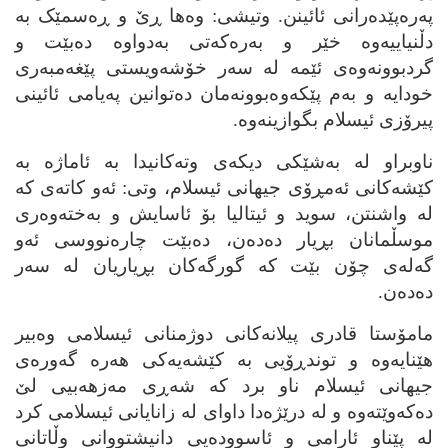
په‌ره‌پێده‌رانی ئائینن. وتیشی:
وه‌ها ڕێ و ڕه‌سمێک به‌
دڵنیاییه‌وه‌ خێر و به‌ره‌که‌تی به‌دواوه‌ ده‌بێت و
گردبوونه‌وه‌ی ئێمه‌ له‌ سه‌ر خۆشه‌ویستی پێغه‌مبه‌ری
خودایه‌ و به‌م پێکه‌وه‌بوونه‌مان ده‌توانین په‌یامی ئائینی
پیرۆزی ئیسلام بگوازینه‌وه‌.
ناوبراو له‌ به‌شێکی دیکه‌ی وته‌کانیدا به‌ ئاماژه‌ به‌
کێشه‌کانی ئه‌مڕۆی جیهانی ئیسلام، وتی: ئه‌و کاته‌ی که‌
له‌ واشنتن، سوید و ئیتالیا بۆ ئاسایش و به‌خته‌وه‌ری
موسڵمانان بڕیار ده‌ده‌ن، ده‌بێت چاره‌نووسی ئه‌و
گه‌له‌ی چۆن بێت که‌ گورگه‌کان بڕیاریان له‌ سه‌ر
ده‌ده‌ن.
مامۆستا قادری پیلانه‌کانی دوژمنانی ئیسلامی وه‌بیر
هێنایه‌وه‌ و توندڕۆیی به‌ کێشه‌یه‌کی هه‌ره‌ گه‌وره‌ی
جیهانی ئیسلام ناو برد که‌ شه‌ڕی مه‌زهه‌بیی لێ
ده‌که‌وێته‌وه‌ و له‌ درێژه‌دا داوای له‌ زانایانی ئیسلامی کرد
له‌ پێناو ئارامی و ئاسووده‌یی دانیشتووانی وڵاتانی