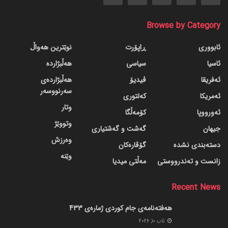
Browse by Category
ئابووری
ڕاپۆرت
نوێترین هەواڵ
ئاسیا
سیاسی
هەڵبژاردە
ئەفریقا
ڤیدیۆ
هەڵبژاردەی
سەرنووسەر
ئەمریکا
کەلتوری
وتار
ئەورووپا
کۆمەڵگا
وتووێژ
جیهان
گه‌شت و گه‌شتیاری
وەرزش
دسته‌بندی نشده
گۆڤاره‌کان
وێنە
زانست و تەندرووستی
مەڵتی میدیا
Recent News
هەفتەنامەی جام کوردی ژمارەی 433
ئاب 10, 2026