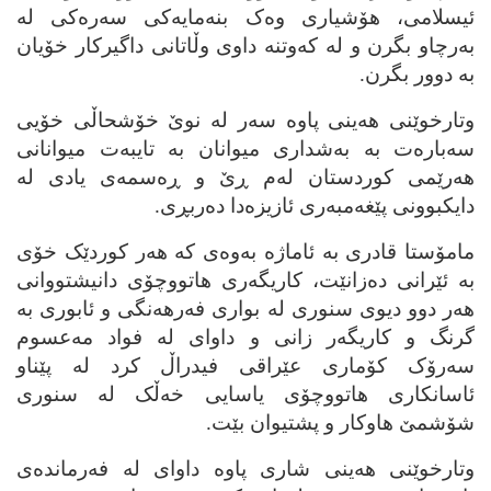
ئیسلامی، هۆشیاری وه‌ک بنه‌مایه‌کی سه‌ره‌کی له‌
به‌رچاو بگرن و له‌ که‌وتنه‌ داوی وڵاتانی داگیرکار خۆیان
به‌ دوور بگرن.
وتارخوێنی هه‌ینی پاوه‌ سه‌ر له‌ نوێ خۆشحاڵی خۆیی
سه‌باره‌ت به‌ به‌شداری میوانان به‌ تایبه‌ت میوانانی
هه‌رێمی کوردستان له‌م ڕێ و ڕه‌سمه‌ی یادی له‌
دایکبوونی پێغه‌مبه‌ری ئازیزه‌دا ده‌ربڕی.
مامۆستا قادری به‌ ئاماژه‌ به‌وه‌ی که‌ هه‌ر کوردێک خۆی
به‌ ئێرانی ده‌زانێت، کاریگه‌ری هاتووچۆی دانیشتووانی
هه‌ر دوو دیوی سنوری له‌ بواری فه‌رهه‌نگی و ئابوری به‌
گرنگ و کاریگه‌ر زانی و داوای له‌ فواد مه‌عسوم
سه‌رۆک کۆماری عێراقی فیدراڵ کرد له‌ پێناو
ئاسانکاری هاتووچۆی یاسایی خه‌ڵک له‌ سنوری
شۆشمێ هاوکار و پشتیوان بێت.
وتارخوێنی هه‌ینی شاری پاوه‌ داوای له‌ فه‌رمانده‌ی