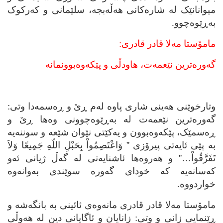
میوانانێک له‌ شاره‌کانی هه‌ڵه‌بجه‌، سلێمانی و که‌رکوک
به‌ڕێوه‌چوو.
مامۆستا مه‌لا قادر قادری:
گه‌وره‌ترین نێعمه‌ت، هاودڵی و پێکه‌وه‌بوونمانه‌
وتارخوێنی هه‌ینی شاری پاوه‌ له‌م ڕێ و ڕه‌سمه‌دا وتی:
گه‌وره‌ترین نێعمه‌ت له‌ به‌ڕێوه‌چوونی وه‌ها ڕێ و
ڕه‌سمێک، پێکه‌وه‌بوون و یه‌کێتی نێوان شێعه‌ و سوننه‌یه‌‌
به‌ پێی ئایه‌تی پیرۆزی
”
وَاعْتَصِمُواْ بِحَبْلِ اللّهِ جَمِیعًا وَلاَ
تَفَرَّقُواْ…”
و هه‌روه‌ها ئاشنایه‌تی له‌ گه‌ڵ ژیانی ئه‌و
که‌سانه‌یه‌ که‌ خودای گه‌وره‌ سوێندی به‌وانه‌وه‌
خواردووه‌.
مامۆستا مه‌لا قادر قادری مانه‌وه‌ی ئائینی به‌ بانگه‌شه‌ و
ڕێنمایی زانی و وتی: زانایان و ئاگایانی دین له
هه‌وڵی