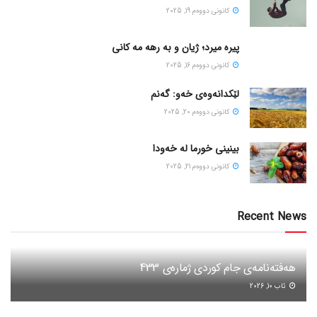
كانونی دووه‌م 19, 2025
پیره میرد؛ ژیان و به رهه مه کانی
كانونی دووه‌م 16, 2025
لێکدانەوەی خەو: گەنم
كانونی دووه‌م 20, 2025
بینینی خورما لە خەودا
كانونی دووه‌م 21, 2025
Recent News
هەفتەنامەی جام کوردی ژمارەی 433
ئاب 10, 2026