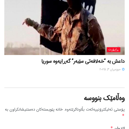
ڕاپۆرت
داعش بە “خەلافەتی سێبەر” گەڕایەوە سوریا
حوزه‌یران 3, 2025
وەڵامێک بنووسە
پۆستی ئەلیکترۆنییەکەت بڵاوناکرێتەوە.
خانە پێویستەکان دەستنیشانکراون بە
*
لێدوان
*