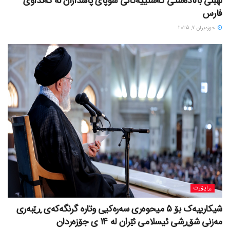
نهێنی باڵادەستی کەشتییەکانی سوپای پاسداران لە کەنداوی
فارس
حوزه‌یران 7, 2025
ڕاپۆرت
شیکارییەک بۆ 5 میحوەری سەرەکیی وتارە گرنگەکەی ڕێبەری
مەزنی شۆڕشی ئیسلامی ئێران لە 14 ی جۆزەردان