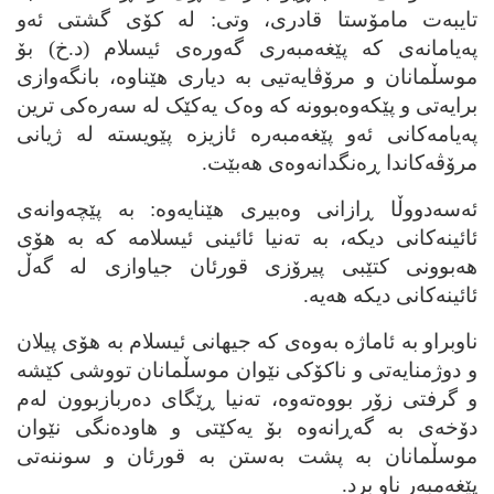
تایبه‌ت مامۆستا قادری، وتی: له‌ کۆی گشتی ئه‌و
په‌یامانه‌ی که‌ پێغه‌مبه‌ری گه‌وره‌ی ئیسلام (د.خ) بۆ
موسڵمانان و مرۆڤایه‌تیی به‌ دیاری هێناوه‌، بانگه‌وازی
برایه‌تی و پێکه‌وه‌بوونه‌ که‌ وه‌ک یه‌کێک له‌ سه‌ره‌کی ترین
په‌یامه‌کانی ئه‌و پێغه‌مبه‌ره‌ ئازیزه‌ پێویسته‌ له‌ ژیانی
مرۆڤه‌کاندا ڕه‌نگدانه‌وه‌ی هه‌بێت.
ئه‌سه‌دووڵا ڕازانی وه‌بیری هێنایه‌وه‌: به‌ پێچه‌وانه‌ی
ئائینه‌کانی دیکه‌، به‌ ته‌نیا ئائینی ئیسلامه‌ که‌ به‌ هۆی
هه‌بوونی کتێبی پیرۆزی قورئان جیاوازی له‌ گه‌ڵ
ئائینه‌کانی دیکه‌ هه‌یه‌.
ناوبراو به‌ ئاماژه‌ به‌وه‌ی که‌ جیهانی ئیسلام به‌ هۆی پیلان
و دوژمنایه‌تی و ناکۆکی نێوان موسڵمانان تووشی کێشه‌
و گرفتی زۆر بووه‌ته‌وه‌، ته‌نیا ڕێگای ده‌ربازبوون له‌م
دۆخه‌ی به‌ گه‌ڕانه‌وه‌ بۆ یه‌کێتی و هاوده‌نگی نێوان
موسڵمانان به‌ پشت به‌ستن به‌ قورئان و سوننه‌تی
پێغه‌مبه‌ر ناو برد.