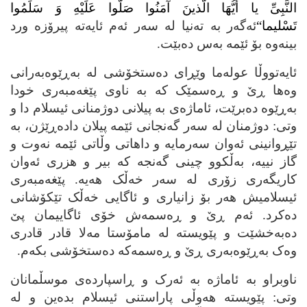
النَّبِیِّ یا أَیُّهَا الَّذینَ آمَنُوا صَلُّوا عَلَیْهِ وَ سَلِّمُوا
تَسْلیما
“
ئه‌گه‌ر به‌ ته‌نیا له‌ سه‌ر ئه‌م ئایه‌ته‌ پیرۆزه‌ ورد
بینه‌وه‌ بۆ ئێمه‌ به‌س ده‌بێت.
ئایه‌تووڵا عوله‌ما وێڕای ده‌ستخۆشی له‌ به‌ڕێوه‌به‌رانی
وه‌ها ڕێ و ڕه‌سمێک که‌ به‌ ناوی پێغه‌مبه‌ری خودا
به‌ڕێوه‌ ده‌برێت، ئاماژه‌ی به‌ پیلانی دوژمنانی ئیسلام دا و
وتی: دوژمنان له‌ سه‌ر گه‌نجانی ئێمه‌ پیلان داده‌ڕێژن، به‌
تێڕوانینی ئه‌وان سه‌رمایه‌ و داهاتی وڵاتی ئێمه‌ نه‌وت و
گاز نییه‌، به‌ڵکوو چینی گه‌نجه‌ که‌ بیر و هزری ئه‌وان
کاریگه‌ری زۆری له‌ سه‌ر خه‌ڵک هه‌یه‌. پێغه‌مبه‌ری
ئیسلامیش هه‌ر بۆ زانیاری و ئاگایی خه‌ڵک تێکۆشانی
ده‌کرد. ئه‌م ڕێ و ڕه‌سمه‌ش خۆی ئاگاییمان پێ
ده‌به‌خشێت و پێویسته‌ له‌ مامۆستا مه‌لا قادر قادری
وه‌ک به‌ڕێوه‌به‌ری ڕێ و ڕه‌سمه‌که‌ ده‌ستخۆشی بکه‌م.
ناوبراو به‌ ئاماژه‌ به‌ ئه‌رک و ڕاسپارده‌ی موسڵمانان
وتی: پێویسته‌ هه‌وڵی پاراستنی ئیسلام بده‌ین و له‌