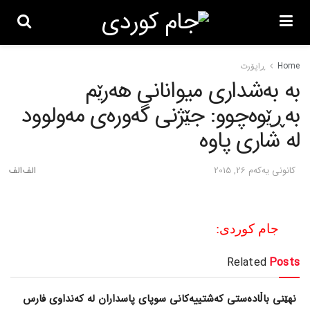
Home
ڕاپۆرت
به‌ به‌شداری میوانانی هه‌رێم
به‌ڕێوه‌چوو: جێژنی گه‌وره‌ی مه‌ولوود
له‌ شاری پاوه‌
كانونی یه‌كه‌م 26, 2015
جام کوردی:
Related
Posts
نهێنی باڵادەستی کەشتییەکانی سوپای پاسداران لە کەنداوی فارس