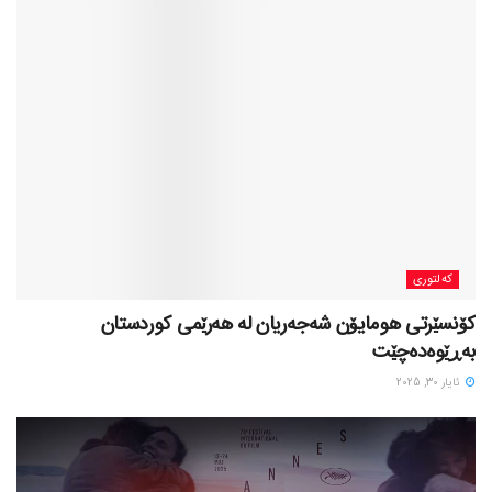
کەلتوری
کۆنسێرتی هومایۆن شەجەریان لە هەرێمی کوردستان
بەڕێوەدەچێت
ئایار 30, 2025