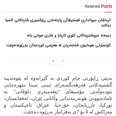
Related
Posts
کرماشان میوانداری فێستیڤاڵی پایتەختی ڕۆشنبیری شارەکانی ئاسیا
دەکات
کۆنسێرتی هومایۆن شەجەریان لە هەرێمی کوردستان بەڕێوەدەچێت
به‌پێی ڕاپۆرتی جام کوردی به‌ گێڕانه‌وه‌ له‌ پێوه‌ندییه‌
گشتییه‌کانی فه‌رهه‌نگسه‌رای ئیبنی سینا مێهره‌جانی
نێوده‌وڵه‌تی مۆسیقای “پێغه‌مبه‌ری دلۆڤانی” به‌
ئاماده‌بوونی هونه‌رمه‌ندانی وڵاتانی ئێران، ئه‌فغانستان،
تورکیا، ئازربایجان، جۆرجیا، عێراق، تاجیکستان و
مه‌راکش له‌ 4 بۆ 7ی به‌فرانبار به‌ڕێوه‌ ده‌چێت.