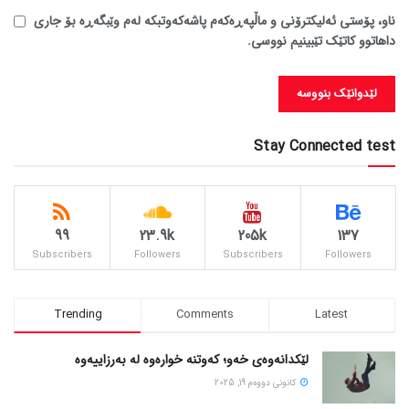
ناو، پۆستی ئەلیکترۆنی و ماڵپەڕەکەم پاشەکەوتبکە لەم وێبگەڕە بۆ جاری
داهاتوو کاتێک تێبینیم نووسی.
Stay Connected test
99
23.9k
205k
137
Subscribers
Followers
Subscribers
Followers
Trending
Comments
Latest
لێکدانەوەی خەو؛ کەوتنە خوارەوە لە بەرزاییەوە
كانونی دووه‌م 19, 2025