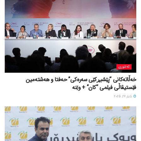
کەلتوری
خه‌ڵاته‌کانی “پێشبڕکێی سه‌ره‌کی” حه‌فتا و هه‌شته‌مین
فێستیڤاڵی فیلمی “کان” + وێنە
ئایار 27, 2025