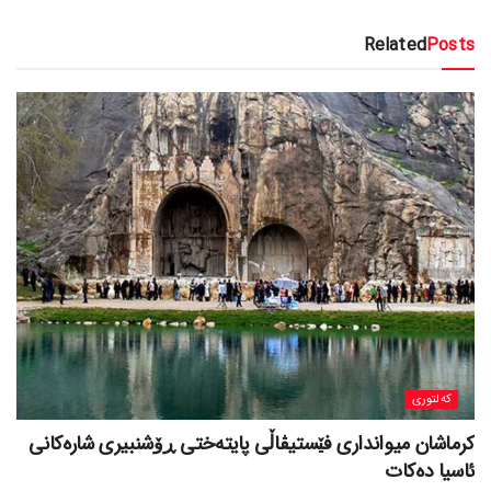
Related
Posts
کەلتوری
کرماشان میوانداری فێستیڤاڵی پایتەختی ڕۆشنبیری شارەکانی
ئاسیا دەکات