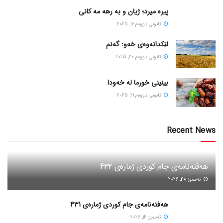
پیره میرد؛ ژیان و به رهه مه کانی
كانونی دووه‌م 16, 2025
لێکدانەوەی خەو: گەنم
كانونی دووه‌م 20, 2025
بینینی خورما لە خەودا
كانونی دووه‌م 21, 2025
Recent News
هەفتەنامەی جام کوردی ژمارەی 432
ته‌مموز 28, 2026
هەفتەنامەی جام کوردی ژمارەی 431
ته‌مموز 14, 2026