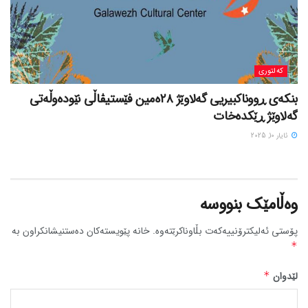
کەلتوری
بنکەی ڕووناکبیریی گەلاوێژ ٢٨ەمین فێستیڤاڵی نێودەوڵەتی
گەلاوێژ ڕێکدەخات
ئایار 10, 2025
وەڵامێک بنووسە
پۆستی ئەلیکترۆنییەکەت بڵاوناکرێتەوە.
خانە پێویستەکان دەستنیشانکراون بە
*
لێدوان
*