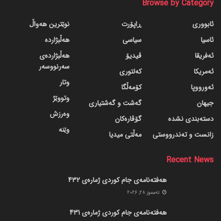
Browse by Category
ئابووری
ڕاپۆرت
نوێترین هەواڵ
ئاسیا
سیاسی
هەڵبژاردە
ئەفریقا
ڤیدیۆ
هەڵبژاردەی
سەرنووسەر
ئەمریکا
کەلتوری
وتار
ئەورووپا
کۆمەڵگا
وتووێژ
جیهان
گه‌شت و گه‌شتیاری
وەرزش
دسته‌بندی نشده
گۆڤاره‌کان
وێنە
زانست و تەندرووستی
مەڵتی میدیا
Recent News
هەفتەنامەی جام کوردی ژمارەی 432
ته‌مموز 28, 2026
هەفتەنامەی جام کوردی ژمارەی 431