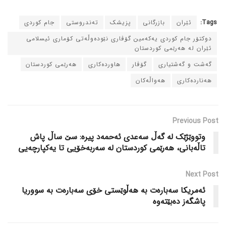
Tags:
ئێران
بازرگانی
پزیشک
ته‌ندروستی
جام کوردی
دوکتۆر جام کوردی یه‌که‌مین گۆڤاری نێوده‌وڵه‌تی کۆماری ئیسلامی
ئێران له‌ هه‌رێمی کوردستان
گه‌شت و گه‌شتیاری
گۆڤار
هاورده‌کاری
هه‌رێمی کوردستان
هه‌نارده‌کاری
هه‌واڵه‌کان
Previous Post
وتووێژێک له‌ گه‌ڵ سه‌عدی ئه‌حمه‌د پیره‌: سێ ساڵ پاش
تاڵه‌بانی، هه‌رێمی کوردستان له‌ سه‌ربه‌خۆیی تا یه‌کپارچه‌یی
Next Post
ئه‌مریکا سه‌باره‌ت به‌ هه‌ڵوێستی خۆی سه‌باره‌ت به‌ سووریا
پاشگه‌ز ده‌بێته‌وه‌