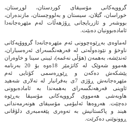
گرووپه‌کانی مۆسیقای کوردستان، لوڕستان،
خوراسان، گێلان، سیستان و به‌لووچستان، مازنده‌ران،
بووشه‌ر و ئازربایجانی ڕۆژهه‌ڵات له‌م مێهره‌جانه‌دا
ئاماده‌بوونیان ده‌بێت.
له‌ماوه‌ی به‌ڕێوه‌چوونی ئه‌م مێهره‌جانه‌دا گرووۆپه‌کانی
ناوخۆ و نێوده‌وڵه‌تی له‌ فه‌رهه‌نگسه‌رای ئه‌ره‌سباران،
ئه‌ندێشه‌، به‌همه‌ن (هۆڵی نه‌غمه‌)، ئیبنی سینا و خاوه‌ران
هه‌موو شه‌وێک له‌ کاتژمێر 18ه‌وه‌ بۆ 20 به‌رنامه‌
پێشکه‌ش ده‌که‌ن و ڕێوڕه‌سمی کۆتایی ئه‌م
مێهره‌جانه‌ش ڕۆژی 7ی به‌فرانبار له‌ ته‌لاری شه‌هید
ئاوینی فه‌رهه‌نگسه‌رای به‌همه‌ندا به‌ ئاماده‌بوونی
هاوبه‌شی هه‌مووی گرووپه‌کانی مۆسیقا به‌ڕێوه‌
ده‌چێت. هه‌روه‌ها ئه‌لبۆمی مۆسیقای هونه‌رمه‌ندانی
هیند و پاکستانیش به‌ ته‌وه‌ری پێغه‌مبه‌ری دلۆڤانی
ڕوونوێنی ده‌کرێت.