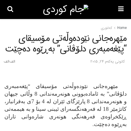
Home
کەلتوری
مێهره‌جانی نێوده‌وڵه‌تی مۆسیقای
“پێغه‌مبه‌ری دلۆڤانی” به‌ڕێوه‌ ده‌چێت
كانونی یه‌كه‌م 24, 2015
مێهره‌جانی نێوده‌وڵه‌تی مۆسیقای “پێغه‌مبه‌ری
دلۆڤانی” به‌ ئاماده‌بوونی هونه‌رمه‌ندانی 8 وڵاتی جیهان
و هونه‌رمه‌ندانی 8 پارێزگای ئێران له‌ 4 بۆ 7ی به‌فرانبار،
کاتژمێر 18 له‌ فه‌رهه‌نگسه‌رای ئیبنی سینا و به‌ هیممه‌تی
ڕێکخراوه‌ی فه‌رهه‌نگی هونه‌ری شاره‌وانی تاران
به‌ڕێوه‌ ده‌چێت.