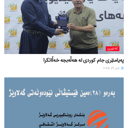
کەلتوری
پەیامنێری جام کوردی لە ھەڵەبجە خەڵاتکرا
ئایار 24, 2025