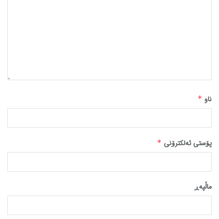
ناو
*
پۆستی ئەلکترۆنی
*
ماڵپه‌ڕ