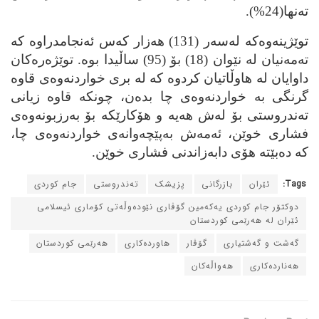
تەنها(24%).
توێژینەوەكە لەسەر (131) هەزار كەس ئەنجامدراوە كە
تەمەنیان لە نێوان (18) بۆ (95) ساڵیدا بوە. توێژەرەكان
داوایان لە هاوڵاتیان كردوە كە لە بری خواردنەوەی قاوە
گرنگی بە خواردنەوەی چا بدەن، چونكە قاوە زیانی
تەندروستی بۆ لەش هەیە و هۆكارێكە بۆ بەرزبونەوەی
فشاری خوێن، ئەمەش بەپێچەوانەی خواردنەوەی چا،
كە دەبێتە هۆی دابەزاندنی فشاری خوێن.
Tags:
ئێران
بازرگانی
پزیشک
ته‌ندروستی
جام کوردی
دوکتۆر جام کوردی یه‌که‌مین گۆڤاری نێوده‌وڵه‌تی کۆماری ئیسلامی
ئێران له‌ هه‌رێمی کوردستان
گه‌شت و گه‌شتیاری
گۆڤار
هاورده‌کاری
هه‌رێمی کوردستان
هه‌نارده‌کاری
هه‌واڵه‌کان