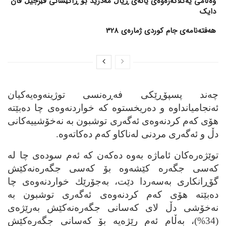
وەڵامی یەکلاکەرەوەی یانەی ڕیاڵ مەدرید بۆ ڕاکێشانی ڤێرجیڵ ڤان
دایک
هەفتەنامەی جام کوردی ژمارەی 328
چەند پسپۆڕێكی فەڕەنسی توژینەوەیەکیان
ئەنجامیانداوە و دەریخستوە كە خواردنەوەی چا دەبێتە
هۆی كەم كردنەوەی ئەگەری توشبون بە نەخۆشییەكانی
دڵ و ئەگەری مردنی لەناكاو كەم دەكاتەوە.
توێژەرەكان ئاماژە بەوە دەكەن كە ئەم سودەی چا لە
كەسی جگەرە كێشەوە بۆ كەسی جگەرەنەكێش
گۆڕانكاری بەسەردا دێت، بەجۆرێك خواردنەوەی چا
دەبێتە هۆی كەم كردنەوەی ئەگەری توشبون بە
نەخۆشی دڵ لای كەسانی جگەرەنەكێش بەرێژەی
(34%)، بەڵام ئەم رێژەیە بۆ كەسانی جگەرەكێش