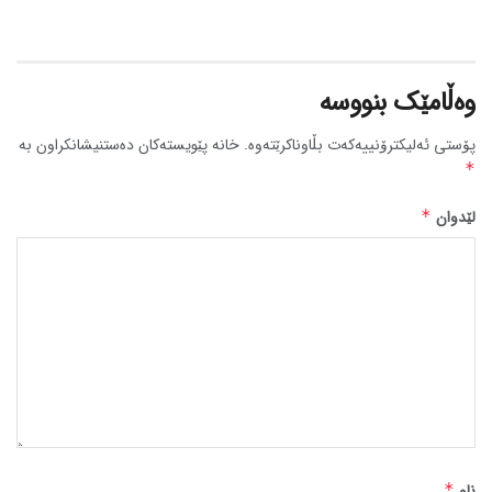
وەڵامێک بنووسە
پۆستی ئەلیکترۆنییەکەت بڵاوناکرێتەوە.
خانە پێویستەکان دەستنیشانکراون بە
*
لێدوان
*
ناو
*