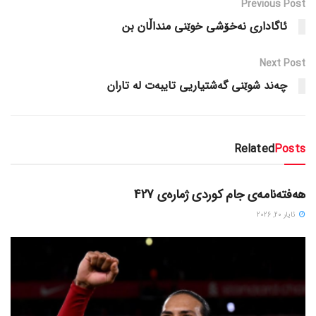
Previous Post
ئاگاداری نه‌خۆشی خوێنی منداڵان بن
Next Post
چەند شوێنی گەشتیاریی تایبەت لە تاران
Related
Posts
دسته‌بندی نشده
هەفتەنامەی جام کوردی ژمارەی 427
ئایار 20, 2026