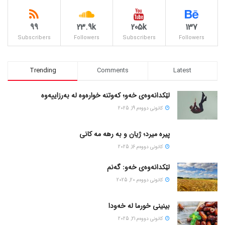
99
23.9k
205k
137
Subscribers
Followers
Subscribers
Followers
Trending
Comments
Latest
لێکدانەوەی خەو؛ کەوتنە خوارەوە لە بەرزاییەوە
كانونی دووه‌م 19, 2025
پیره میرد؛ ژیان و به رهه مه کانی
كانونی دووه‌م 16, 2025
لێکدانەوەی خەو: گەنم
كانونی دووه‌م 20, 2025
بینینی خورما لە خەودا
كانونی دووه‌م 21, 2025