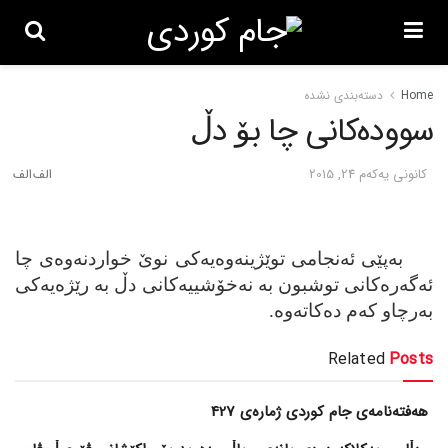
Home
دسته‌بندی نشده
سووده‌کانی چا بۆ دڵ
كانونی یه‌كه‌م 24, 2015
بەپێی ئەنجامی توێژینەوەیەكی نوێ خواردنەوەی چا
ئەگەرەكانی توشبون بە نەخۆشییەكانی دڵ بە رێژەیەكی
بەرچاو كەم دەكاتەوە.
Related
Posts
هەفتەنامەی جام کوردی ژمارەی 427