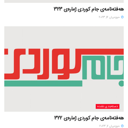
هەفتەنامەی جام کوردی ژمارەی 323
حوزه‌یران 12, 2023
دسته‌بندی نشده
هەفتەنامەی جام کوردی ژمارەی 322
حوزه‌یران 7, 2023