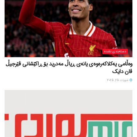
دسته‌بندی نشده
وەڵامی یەکلاکەرەوەی یانەی ڕیاڵ مەدرید بۆ ڕاکێشانی ڤێرجیڵ
ڤان دایک
شوبات 25, 2025