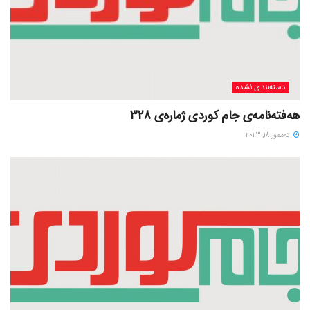
دسته‌بندی نشده
هەفتەنامەی جام کوردی ژمارەی 328
ته‌مموز 18, 2023