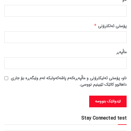
پۆستی ئەلکترۆنی
*
ماڵپه‌ڕ
ناو، پۆستی ئەلیکترۆنی و ماڵپەڕەکەم پاشەکەوتبکە لەم وێبگەڕە بۆ جاری
داهاتوو کاتێک تێبینیم نووسی.
Stay Connected test