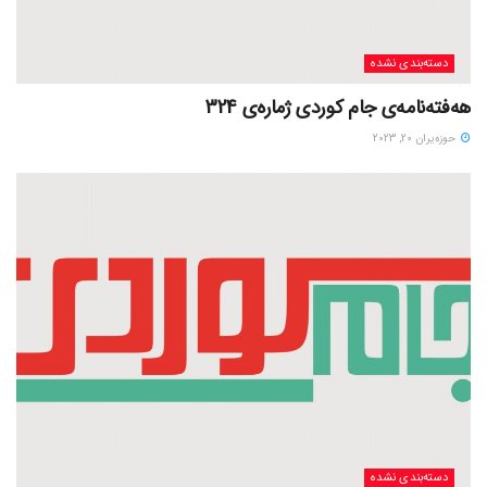
دسته‌بندی نشده
هەفتەنامەی جام کوردی ژمارەی 324
حوزه‌یران 20, 2023
دسته‌بندی نشده