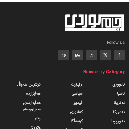
Follow Us
Browse by Category
ئابووری
ڕاپۆرت
نوێترین هەواڵ
ئاسیا
سیاسی
هەڵبژاردە
ئەفریقا
ڤیدیۆ
هەڵبژاردەی
سەرنووسەر
ئەمریکا
کەلتوری
وتار
ئەورووپا
کۆمەڵگا
وتووێژ