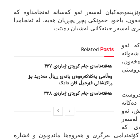
ێژینەوەیەكیان لەسەر ئەو كەسانە ئەنجامداوە كە
ەون، یاخود خەوێكی پچڕ پچڕیان هەیە، لە ئەنجامدا
ری لەسەر جینەكانی لەشیان دەبێت.
كە ئەو
Related
Posts
ەوانە
ەون،
هەفتەنامەی جام کوردی ژمارەی 427
روستی
وەڵامی یەکلاکەرەوەی یانەی ڕیاڵ مەدرید بۆ
ڕاکێشانی ڤێرجیڵ ڤان دایک
هەفتەنامەی جام کوردی ژمارەی 328
 دروست
 جینە كە دەكاتە
ش، ئەو
لەسەر
ەی كە
ۆئەندامی بەرگری و هەروەها ماندوبون و فشارە