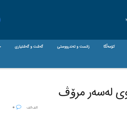
کۆمەڵگا
زانست و تەندرووستی
گه‌شت و گه‌شتیاری
ج
‌وی له‌سه‌ر مرۆڤ
0