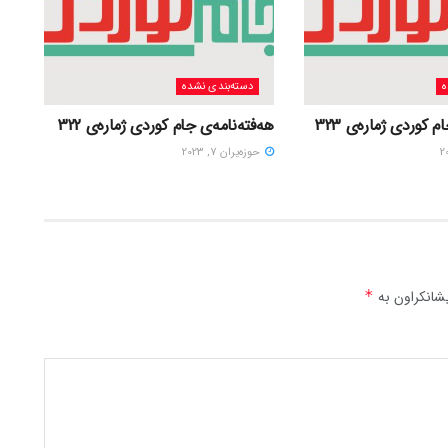
ه
دسته‌بندی نشده
 کوردی ژمارەی 323
هەفتەنامەی جام کوردی ژمارەی 322
حوزه‌یران 7, 2023
شانکراون بە
*