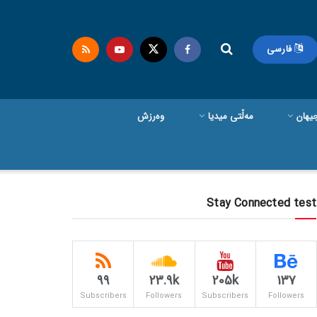
فارسی
یهان
مەڵتی میدیا
وەرزش
Stay Connected test
99
23.9k
205k
137
Subscribers
Followers
Subscribers
Followers