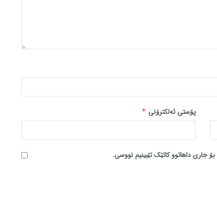
پۆستی ئەلکترۆنی
*
بۆ جاری داهاتوو کاتێک تێبینیم نووسی.