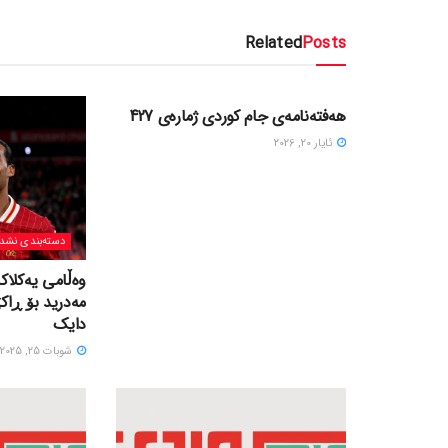
Related
Posts
دسته‌بندی نشده
هەفتەنامەی جام کوردی ژمارەی 427
ئایار 20, 2026
دسته‌بندی نشد
وەڵامی یەکلاک
مەدرید بۆ ڕاک
دایک
شوبات 25, 2025