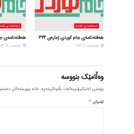
دسته‌بندی نشده
دسته‌بندی نشد
هەفتەنامەی جام کوردی ژمارەی 324
هەفتەنامەی جام
حوزه‌یران 20, 2023
حوزه‌یران 12, 2023
وەڵامێک بنووسە
پۆستی ئەلیکترۆنییەکەت بڵاوناکرێتەوە.
خانە پێویستەکان دەستنی
لێدوان
*