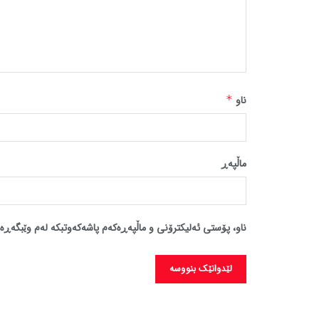
ناو
*
ماڵپه‌ڕ
ناو، پۆستی ئەلیکترۆنی و ماڵپەڕەکەم پاشەکەوتبکە لەم وێبگەڕە 