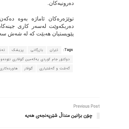
دەرونیەكان.
توێژەرەكان ئاماژە بەوە دەكە
دەربكەوێت لەسەر كاری جینەكان،
پێویستیان هەبێت كە لە شەش سەع
Tags:
ئێران
بازرگانی
پزیشک
ته‌
دوکتۆر جام کوردی یه‌که‌مین گۆڤاری نێوده‌و
گه‌شت و گه‌شتیاری
گۆڤار
هاورده‌کاری
Previous Post
چۆن بزانین منداڵ شێرپه‌نجه‌ی هه‌یه‌