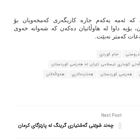
ن كە ئەمە یەكەم جارە كاریگەری كەمخەویان بۆ
 بۆیە داوا لە هاوڵاتیان دەكەن كە شەوانە خەوی
ات كەمتر نەبێت.
ندروستی
جام کوردی
ڵه‌تی کۆماری ئیسلامی ئێران له‌ هه‌رێمی کوردستان
هه‌رێمی کوردستان
هه‌نارده‌کاری
هه‌واڵه‌کان
Next Post
چەند شوێنی گەشتیاری گرینگ لە پارێزگای کرمان