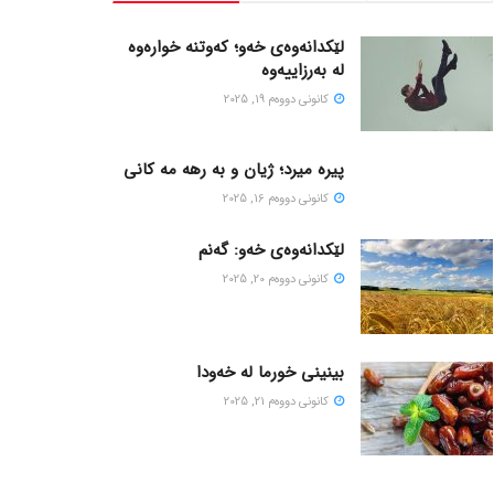
لێکدانەوەی خەو؛ کەوتنە خوارەوە
لە بەرزاییەوە
كانونی دووه‌م 19, 2025
پیره میرد؛ ژیان و به رهه مه کانی
كانونی دووه‌م 16, 2025
لێکدانەوەی خەو: گەنم
كانونی دووه‌م 20, 2025
بینینی خورما لە خەودا
كانونی دووه‌م 21, 2025