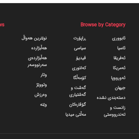
ws
Browse by Category
ئابووری
ڕاپۆرت
نوێترین هەواڵ
ئاسیا
سیاسی
هەڵبژاردە
ئەفریقا
ڤیدیۆ
هەڵبژاردەی
سەرنووسەر
ئەمریکا
کەلتوری
وتار
ئەورووپا
کۆمەڵگا
وتووێژ
جیهان
گه‌شت و
گه‌شتیاری
وەرزش
دسته‌بندی نشده
گۆڤاره‌کان
وێنە
زانست و
تەندرووستی
مەڵتی میدیا