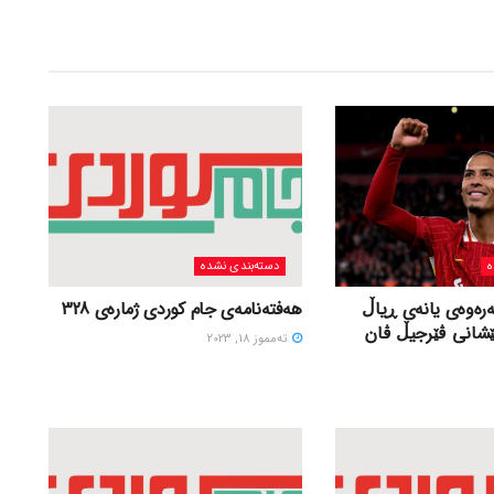
ه
دسته‌بندی نشده
ەرەوەی یانەی ڕیاڵ
هەفتەنامەی جام کوردی ژمارەی 328
ێشانی ڤێرجیڵ ڤان
ته‌مموز 18, 2023