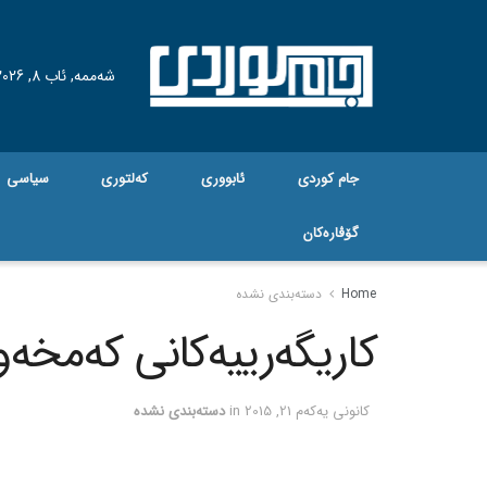
شەممە, ئاب 8, 2026
جام کوردی
ئابووری
کەلتوری
سیاسی
گۆڤاره‌کان
Home
دسته‌بندی نشده
کاریگه‌رییه‌کانی که‌مخه
كانونی یه‌كه‌م 21, 2015
in
دسته‌بندی نشده