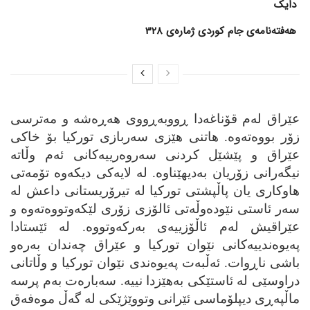
دایک
هەفتەنامەی جام کوردی ژمارەی 328
عێراق له‌م قۆناغه‌دا ڕووبه‌ڕووی هه‌ڕه‌شه‌ و مه‌ترسی
زۆر بووه‌ته‌وه‌. هاتنی هێزی سه‌ربازی تورکیا بۆ خاکی
عێراق و پێشێل کردنی سه‌روه‌رییه‌کانی ئه‌م وڵاته‌
نیگه‌رانی زۆریان به‌دیهێناوه‌. له‌ لایه‌کی دیکه‌وه‌ تۆمه‌تی
هاوکاری یان پاڵپشتی تورکیا له‌ تیرۆریستانی داعش له‌
سه‌ر ئاستی نێوده‌وڵه‌تی ئالۆزی زۆری لێکه‌وتووه‌ته‌وه‌ و
عێراقیش له‌م ئاڵۆزییه‌ی به‌رکه‌وتووه‌. له‌ ئێستادا
په‌یوه‌ندییه‌کانی نێوان تورکیا و عێراق چه‌ندان به‌ره‌و
باشی ناڕوات. ئه‌ڵبه‌ت په‌یوه‌ندی نێوان تورکیا و وڵاتانی
دراوسێی له‌ ئاستێکی به‌هێزدا نییه‌. سه‌باره‌ت به‌م پرسه‌
ماڵپه‌ڕی دیپلۆماسی ئێرانی وتووێژێکی له‌ گه‌ڵ موه‌فه‌ق