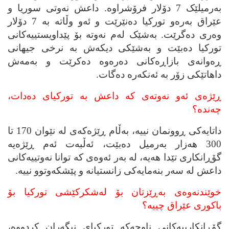
به‌رمیلێک 7 دۆلار فرۆشراوه‌. داعش نه‌وتی سوریا و
عێراق به‌ره‌و تورکیا ده‌نێرێت و ئه‌و وڵاته‌ به‌ 7 دۆلار
وه‌ری ده‌گرێت. به‌شێک له‌م نه‌وته‌ بۆ پێداویستییه‌کانی
تورکیا ده‌بێت و به‌شێکی دیکه‌ش به‌ نرخی جیهانی
ڕه‌وانه‌ی بازاڕه‌کانی ده‌ره‌وه‌ ده‌کرێت و به‌مه‌ش
داهاتێکی زۆر به‌ ئه‌نکه‌ره‌ ده‌گات.
ڕێژه‌ی ئه‌و نه‌وته‌ی که‌ داعش به‌ تورکیای ده‌دات،
چه‌نده‌؟
داتایه‌کی ڕوونمان نییه‌، به‌ڵام ڕێژه‌که‌ی له‌ نێوان 170 تا
300 هه‌زار به‌رمیل ده‌بێت، ئه‌ڵبه‌ت ئه‌م ڕێژه‌یه‌
گۆڕانکاری تێدا هه‌یه‌، له‌ به‌ر ئه‌وه‌ی که‌ توانا نه‌وتییه‌کانی
داعش له‌ سه‌ر بنه‌مایه‌کی زانستیانه‌ و پێشکه‌وتوو نییه‌.
خوێندنه‌وه‌ی به‌ڕێزتان بۆ له‌شکرکێشی تورکیا بۆ
باکوری عێراق چییه‌؟
گۆڕانکارییه‌کانی ناوچه‌که‌ تورکیای نیگه‌ران کردووه‌،