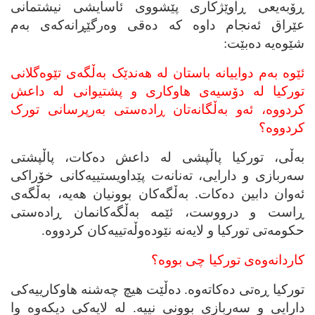
ڕۆبه‌یعی ڕاوێژکاری پێشووی ئاسایشی نیشتمانی
عێراق ئه‌نجام داوه‌ که‌ ده‌قی وه‌رگێڕانه‌که‌ی به‌م
شێوه‌یه‌ ده‌بێت:
ئێوه‌ به‌م دواییانه‌ باستان له‌ هه‌ندێک به‌ڵگه‌ی تێوه‌گلانی
تورکیا له‌ دۆسیه‌ی هاوکاری و پشتیوانی له‌ داعش
کردووه‌، ئه‌و به‌ڵگانه‌تان ڕاده‌ستی به‌رپرسانی تورک
کردووه‌؟
به‌ڵی، تورکیا پاڵپشی له‌ داعش ده‌کات، پاڵپشتی
سه‌ربازی و دارایی، ته‌نانه‌ت پێداویستییه‌کانی خۆراکی
ئه‌وان دابین ده‌کات. به‌ڵگه‌کان بوونیان هه‌یه‌، به‌ڵگه‌ی
ڕاست و درووست، ئێمه‌ به‌ڵگه‌کانمان ڕاده‌ستی
حکومه‌تی تورکیا و لایه‌نه‌ نێوده‌وڵه‌تییه‌کان کردووه‌.
کاردانه‌وه‌ی تورکیا چی بووه‌؟
تورکیا ڕه‌تی ده‌کاته‌وه‌. ده‌ڵێت هیچ چه‌شنه‌ هاوکارییه‌کی
دارایی و سه‌ربازی بوونی نییه‌. له‌ لایه‌کی دیکه‌وه‌ وا