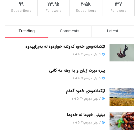
99
23.9k
205k
137
Subscribers
Followers
Subscribers
Followers
Trending
Comments
Latest
لێکدانەوەی خەو؛ کەوتنە خوارەوە لە بەرزاییەوە
كانونی دووه‌م 19, 2025
پیره میرد؛ ژیان و به رهه مه کانی
كانونی دووه‌م 16, 2025
لێکدانەوەی خەو: گەنم
كانونی دووه‌م 20, 2025
بینینی خورما لە خەودا
كانونی دووه‌م 21, 2025