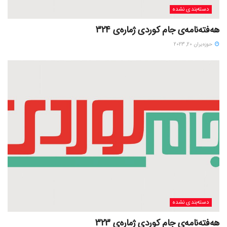
دسته‌بندی نشده
هەفتەنامەی جام کوردی ژمارەی 324
حوزه‌یران 20, 2023
دسته‌بندی نشده
هەفتەنامەی جام کوردی ژمارەی 323