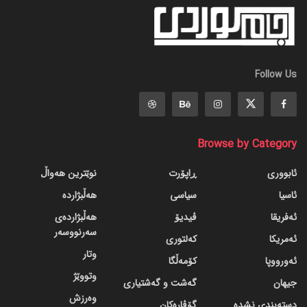
Follow Us
Browse by Category
ئابووری
ڕاپۆرت
نوێترین هەواڵ
ئاسیا
سیاسی
هەڵبژاردە
ئەفریقا
ڤیدیۆ
هەڵبژاردەی
سەرنووسەر
ئەمریکا
کەلتوری
وتار
ئەورووپا
کۆمەڵگا
وتووێژ
جیهان
گه‌شت و گه‌شتیاری
وەرزش
دسته‌بندی نشده
گۆڤاره‌کان