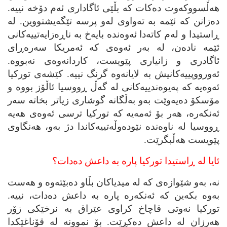
هه‌ڵسووکه‌وت ده‌کات که‌ بڵێی ئاگاداری ئه‌م دۆخه‌ نییه‌.
ده‌زانن که‌ ئێمه‌ به‌ ته‌واوی له‌و پرسه‌ تێگه‌یشتووین. له‌
ڕاستیدا و له‌م کاته‌دا ئه‌وه‌نده‌ بایه‌خ به‌ ناڕه‌زایه‌تییه‌کانی
ئێمه‌ ناده‌ن، له‌ به‌ر ئه‌وه‌ی که‌ ئه‌مریکا سه‌ره‌ڕای
ئاگادری و زانیاری پێویست، کاردانه‌وه‌ی نه‌بووه‌.
ئه‌ورووپییه‌کانیش به‌ لایانه‌وه‌ گرنگ نییه‌. کێشه‌ی تورکیا
ئه‌وه‌یه‌ که‌ په‌یوه‌ندییه‌کانی له‌ گه‌ڵ ڕووسیا ئاڵۆز بووه‌ و
مۆسکۆ ده‌یه‌وێت به‌و به‌ڵگانه‌ گوشاری زیاتر بخاته‌ سه‌ر
ئه‌نکه‌ره‌، هه‌ر بۆ ئه‌مه‌یه‌ که‌ تورکیا ترسی ئه‌وه‌ی هه‌یه‌
ڕووسیا له‌ ناوه‌نده‌ نێوده‌وڵه‌تییه‌کاندا دژ به‌و، هه‌نگاوی
پێویست هه‌ڵبگرێت.
ئایا له‌ ڕاستیدا تورکیا پاره‌ به‌ داعش ده‌دات؟
نه‌، به‌و شێوازه‌ی که‌ له‌ میدیاکان بڵاو ده‌بێته‌وه‌ و هه‌ست
به‌وه‌ بکه‌ین که‌ ئه‌نکه‌ره‌ پاره‌ به‌ داعش ده‌دات، نییه‌.
تورکیا نه‌وتی قاچاخ کراوی عێراق به‌ نرخێکی زۆر
هه‌رزان له‌ داعش ده‌کڕێت. بۆ نموونه‌ له‌ قۆناغێکدا