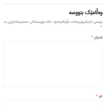
وەڵامێک بنووسە
پۆستی ئەلیکترۆنییەکەت بڵاوناکرێتەوە.
خانە پێویستەکان دەستنیشانکراون بە
*
لێدوان
*
ناو
*