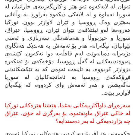
ئه‌وان له‌ لایه‌که‌وه‌ ئه‌و هێز و کاریگه‌رییه‌ی جارانیان له‌
سوریا نه‌ماوه‌ و له‌ لایه‌کی دیکه‌وه‌ به‌راورد به‌ وڵاتانی
به‌هێزی وه‌ک ڕووسیا و ئێران لاوازتر بوون. تورکیا
هه‌روه‌ها له‌و ئیئتلافه‌ی نێوان ئێران، ڕووسیا، عێراق،
سوریا و حیزبووڵا و هه‌ماهه‌نگی سه‌ربازی و ئه‌منی
نێوانیان، نیگه‌رانه‌، هه‌ر بۆ ئه‌مه‌ش به‌ هه‌ندێک هه‌نگاوی
دژبه‌رانه‌ ده‌یانه‌وێت له‌م قافڵه‌یه‌ دوا نه‌که‌ون. کێشه‌ی
په‌یوه‌ندییه‌کانی له‌ گه‌ڵ ڕووسیا، دۆخه‌که‌ی بۆ ئه‌نکه‌ره‌
دژوارتر کردووه‌، به‌ تایبه‌ت ئه‌وه‌ی که‌ به‌ تێکشکاندنی
فڕۆکه‌که‌ی ڕووسیا به‌ ئامانجه‌کانیان له‌ سوریا
نه‌گه‌یشتن و هه‌ر ئه‌مه‌ش وای کردووه‌ که‌ پێگه‌یان
لاوازتر ببێت.
سه‌ره‌ڕای داواکارییه‌کانی به‌غدا، هێشتا هێزه‌کانی تورکیا
له‌ خاکی عێراق ماونه‌ته‌وه‌. بۆ به‌رگری له‌ خۆی، عێراق
چه‌ بژارده‌یه‌کی له‌ به‌ر ده‌ستدایه‌؟
حکومه‌تی عێراق بۆ ده‌رکردنی هێزه‌کانی تورکیا ئه‌وه‌ی