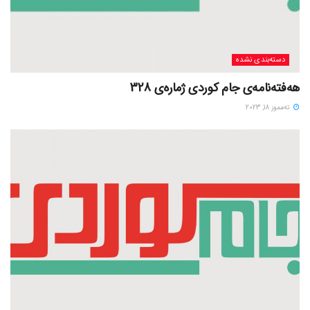
دسته‌بندی نشده
هەفتەنامەی جام کوردی ژمارەی 328
ته‌مموز 18, 2023