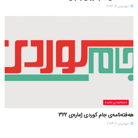
حوزه‌یران 12, 2023
دسته‌بندی نشده
هەفتەنامەی جام کوردی ژمارەی 322
حوزه‌یران 7, 2023