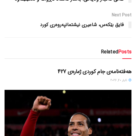
Next Post
فایق بێکه‌س، شاعیری نیشتمانپه‌روه‌ری کورد
Related
Posts
دسته‌بندی نشده
هەفتەنامەی جام کوردی ژمارەی 427
ئایار 20, 2026