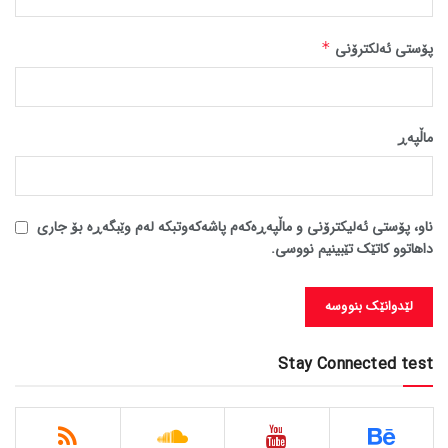
پۆستی ئەلکترۆنی
*
ماڵپه‌ڕ
ناو، پۆستی ئەلیکترۆنی و ماڵپەڕەکەم پاشەکەوتبکە لەم وێبگەڕە بۆ جاری
داهاتوو کاتێک تێبینیم نووسی.
Stay Connected test