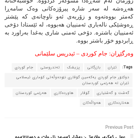
زۆرمان له‌م شه‌ڕه‌دا مسۆگه‌ر کردووه‌. خۆشبه‌ختانه‌
هه‌ڕه‌شه‌ له‌ سه‌ر شاره‌ پیرۆزه‌کانی وه‌ک سامه‌ڕا
که‌متر بووه‌ته‌وه‌ و زۆربه‌ی ئه‌و ناوچانه‌ی که‌ پێشتر
ڕه‌وشێکی ناله‌باری ئه‌منییان هه‌بووه‌، له‌ ئێستادا دۆخی
ئه‌منییان باشتره‌. دۆخی ئه‌منی شاری به‌غدا به‌راورد به‌
ڕابردوو خۆر باشتر بووه‌.
وه‌رگێڕان: جام کوردی – ئیدریس سلێمانی
Tags:
ئێران
بازرگانی
پزیشک
ته‌ندروستی
جام کوردی
دوکتۆر جام کوردی یه‌که‌مین گۆڤاری نێوده‌وڵه‌تی کۆماری ئیسلامی
ئێران له‌ هه‌رێمی کوردستان
گه‌شت و گه‌شتیاری
گۆڤار
هاورده‌کاری
هه‌رێمی کوردستان
هه‌نارده‌کاری
هه‌واڵه‌کان
Previous Post
عه‌لی ئه‌کبه‌ر ولایه‌تی: به‌شار ئه‌سه‌د ناڕوات و ده‌مێنێته‌وه‌