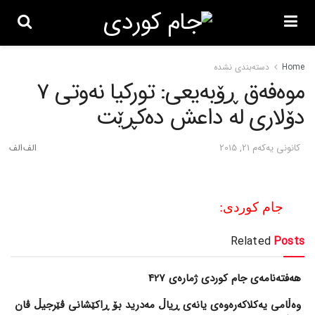
Home
دسته‌بندی نشده
موه‌فه‌ق ڕۆبه‌یعی: تورکیا نه‌وتی 7
دۆلاری له‌ داعش ده‌کڕێت
كانونی یه‌كه‌م 21, 2015
جام کوردی:
Related
Posts
هەفتەنامەی جام کوردی ژمارەی 427
وەڵامی یەکلاکەرەوەی یانەی ڕیاڵ مەدرید بۆ ڕاکێشانی ڤێرجیڵ ڤان