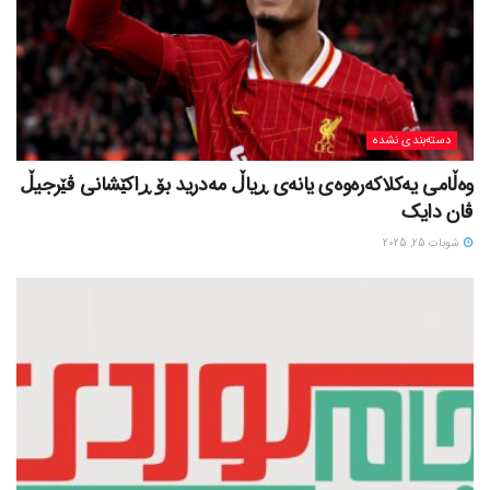
دسته‌بندی نشده
وەڵامی یەکلاکەرەوەی یانەی ڕیاڵ مەدرید بۆ ڕاکێشانی ڤێرجیڵ
ڤان دایک
شوبات 25, 2025