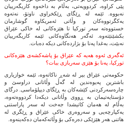
پێی کراوه‌، کردوویه‌تی، به‌ڵام به‌ داخه‌وه‌ کاریگه‌رییان
نه‌بووه‌. ئێمه‌ له‌ ڕێگای ڕێکخراوی ناوتۆ، نه‌ته‌وه‌
یه‌کگرتووه‌کان و وڵاتی ئه‌مریکاوه‌ گوشارمان
خستووه‌ته‌ سه‌ر تورکیا تا هێزه‌کانی له‌ خاکی عێراق
بکشێنێته‌وه‌. ئه‌گه‌ر هه‌نگاوه‌کانی ئێمه‌ کاریگه‌رییان
نه‌بێت، به‌غدا په‌نا بۆ بژارده‌کانی دیکه‌ ده‌بات.
ئه‌گه‌ری ئه‌وه‌ هه‌یه‌ که‌ عێراق بۆ پاشه‌کشه‌ی هێزه‌کانی
تورکیا، په‌نا بۆ هێزی سه‌ربازی ببات؟
حکومه‌تی عێراق بیر له‌ شه‌ڕ ناکاته‌وه‌، ئێمه‌ خوازیاری
باشترین په‌یوه‌ندین له‌ گه‌ڵ وڵاتانی دراوسێ و
چاره‌سه‌رکردنی کێشه‌کان به‌ ڕێگای دیپلۆماسی. درگای
دۆستایه‌تیمان به‌ ڕووی وڵاتانی دیکه‌دا کردووه‌ته‌وه‌،
به‌ڵام له‌ هه‌مان کاتیشدا جه‌خت له‌ سه‌ر پاراستنی
یه‌کپارچه‌یی و سه‌روه‌ری خاکی عێراق و ڕێگری له‌
هاتنی هه‌ر هێزێکی ده‌ره‌کی بۆ وڵاته‌که‌مان ده‌که‌ینه‌وه‌.