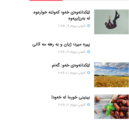
لێکدانەوەی خەو؛ کەوتنە خوارەوە
لە بەرزاییەوە
كانونی دووه‌م 19, 2025
پیره میرد؛ ژیان و به رهه مه کانی
كانونی دووه‌م 16, 2025
لێکدانەوەی خەو: گەنم
كانونی دووه‌م 20, 2025
بینینی خورما لە خەودا
كانونی دووه‌م 21, 2025