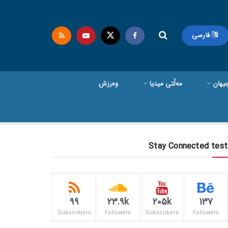
فارسی
یهان
مەڵتی میدیا
وەرزش
Stay Connected test
99
23.9k
205k
137
Subscribers
Followers
Subscribers
Followers