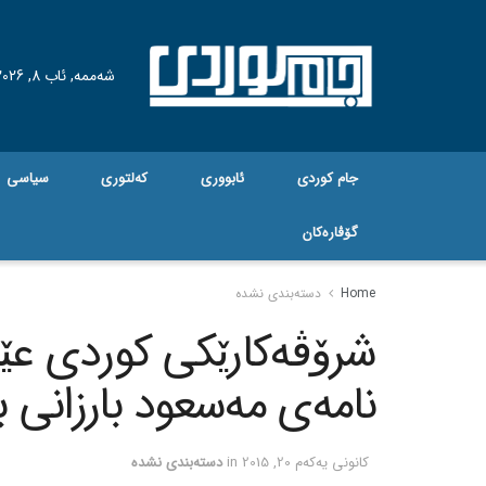
شەممە, ئاب 8, 2026
جام کوردی
ئابووری
کەلتوری
سیاسی
گۆڤاره‌کان
Home
دسته‌بندی نشده
شرۆڤه‌کارێکی کوردی عێر
نامه‌ی مه‌سعود بارزانی 
كانونی یه‌كه‌م 20, 2015
in
دسته‌بندی نشده