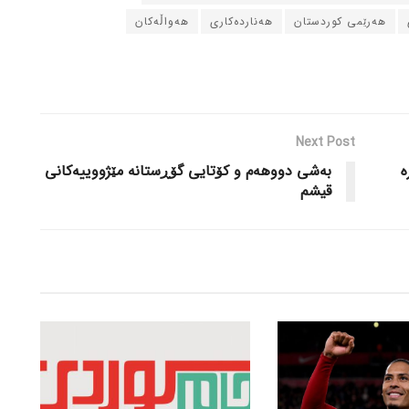
هه‌رێمی کوردستان
هه‌نارده‌کاری
هه‌واڵه‌کان
Next Post
‌
بەشی دووهەم و کۆتایی گۆڕستانە مێژووییەکانی
قیشم