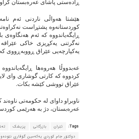
ڕاده‌ستی پاشای عه‌ره‌بستان کراوه
هێشتا هه‌واڵی ناردنی ئه‌م نامه‌
کوردستانه‌وه‌ پشتڕاست نه‌کراوه‌ته‌و
ڕایگه‌یاندووه‌ که‌ ئه‌م هه‌نگاوه‌
نه‌گرتنی یه‌کڕیزی خاکی عێراقه‌ و 
یه‌کپارچه‌یی عێراق ڕووبه‌ڕووی که‌لێ
عه‌بدووڵا هه‌روه‌ها ڕایگه‌یاندووه‌ 
کردووه‌ که‌ کارتی گوشاری وای لایه‌ ک
عێراق تووشی کێشه‌ بکات.
ناوبراو داوای له‌ حکومه‌تی ناوه‌ند کر
عه‌ره‌بستان، دژ به‌ هه‌رێمی کوردست
Tags:
ئێران
بازرگانی
پزیشک
ته‌
دوکتۆر جام کوردی یه‌که‌مین گۆڤاری نێوده‌و