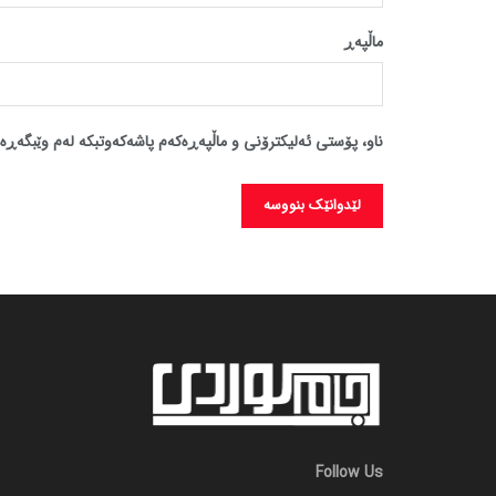
ماڵپه‌ڕ
ناو، پۆستی ئەلیکترۆنی و ماڵپەڕەکەم پاشەکەوتبکە لەم وێبگەڕە 
Follow Us