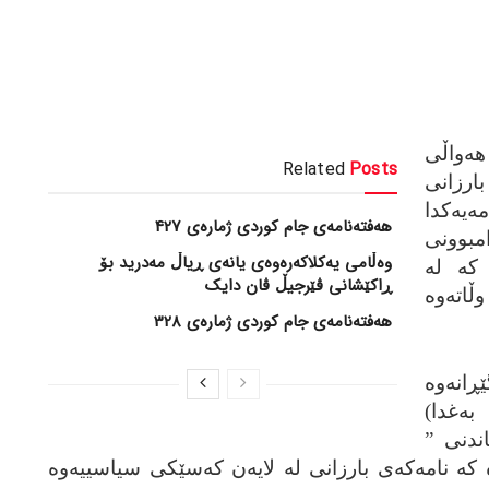
ه‌واڵی
Related
Posts
بارزانی
‌یه‌کدا
هەفتەنامەی جام کوردی ژمارەی 427
امبوونی
وەڵامی یەکلاکەرەوەی یانەی ڕیاڵ مەدرید بۆ
که‌ له‌
ڕاکێشانی ڤێرجیڵ ڤان دایک
اته‌وه‌
هەفتەنامەی جام کوردی ژمارەی 328
انه‌وه‌
به‌غدا)
اندنی ”
که‌ نامه‌که‌ی بارزانی له‌ لایه‌ن که‌سێکی سیاسییه‌وه‌