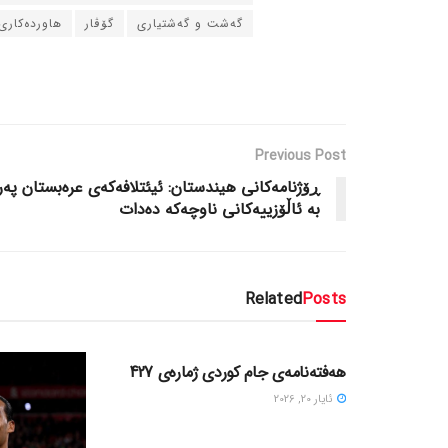
گه‌شت و گه‌شتیاری
گۆڤار
هاورده‌کاری
Previous Post
ڕۆژنامه‌کانی هیندستان: ئیئتلافه‌که‌ی عره‌بستان په‌ره
به‌ ئاڵۆزییه‌کانی ناوچه‌که‌ ده‌دات
Related
Posts
دسته‌بندی نشده
هەفتەنامەی جام کوردی ژمارەی 427
ئایار 20, 2026