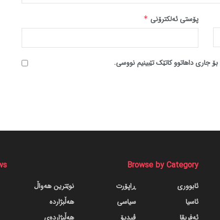
پۆستی ئەلکترۆنی
*
بۆ جاری داهاتوو کاتێک تێبینیم نووسی.
ws
Browse by Category
ئابووری
ڕاپۆرت
نوێترین هەواڵ
ئاسیا
سیاسی
هەڵبژاردە
ئەفریقا
ڤیدیۆ
هەڵبژاردەی