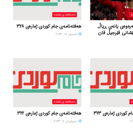
ه
دسته‌بندی نشده
ەرەوەی یانەی ڕیاڵ
هەفتەنامەی جام کوردی ژمارەی 328
ێشانی ڤێرجیڵ ڤان
ته‌مموز 18, 2023
ه
دسته‌بندی نشده
 کوردی ژمارەی 323
هەفتەنامەی جام کوردی ژمارەی 322
حوزه‌یران 7, 2023