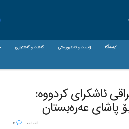
کۆمەڵگا
زانست و تەندرووستی
گه‌شت و گه‌شتیاری
ج
اقی ئاشکرای کردووه‌:
بۆ پاشای عه‌ره‌بستان
0