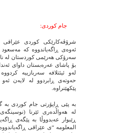
جام کوردی:
شرۆڤه‌کارێکی کوردی عێراقی ه
ئه‌وه‌ی ڕاگه‌یاندووه‌ که‌ مه‌سعود 
سه‌رۆکی هه‌رێمی کوردستان له‌ نامه
بۆ پاشای عه‌ره‌بستان داوای ئه‌ند
له‌و ئیئتلافه‌ سه‌ربازییه‌ کردووه‌ 
حه‌وته‌ی ڕابردوو له‌ لایه‌ن ئه‌و وڵ
پێکهێنراوه‌.
به‌ پێی ڕاپۆرتی جام کوردی به‌ گێڕ
له‌ هه‌واڵده‌ری ئێرنا (نوسینگه‌ی 
ڕێبوار عه‌بدووڵا به‌ پێگه‌ی ڕاگه‌ی
المعلومه‌ “ی عێراقی ڕاگه‌یاندووه‌ 