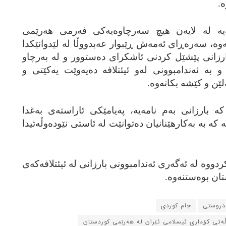
‌.
یه‌ له‌ لایه‌ن هیچ سه‌رچاوه‌یه‌کی فه‌رمی هه‌رێمی
ه‌، سه‌ره‌ڕای ئه‌مه‌ش ڕێبوار عه‌بدووڵا له‌ لێدوانێکدا
ی بارزانی پێشێل کردنی ئاشکرای ده‌ستوور و له‌ به‌رچاو
به‌ ئه‌ندامبوونی له‌و‌ ئیئتلافه‌ ده‌یه‌وێت یه‌کێتی و
ن و کێشه‌ بکاته‌وه‌.
که‌ بارزانی به‌م نامه‌یه‌، په‌یامێکی ئاراسته‌ی به‌غدا
ه‌ به‌ به‌کارهێنانیان ده‌توانێت له‌ ئاستی نێوده‌وڵه‌تیدا
دووه‌ له‌ ئه‌گه‌ری ئه‌ندامبوونی بارزانی له‌ ئیئتلافه‌که‌ی
ان بوه‌ستنه‌وه‌.
ندروستی
جام کوردی
ڵه‌تی کۆماری ئیسلامی ئێران له‌ هه‌رێمی کوردستان