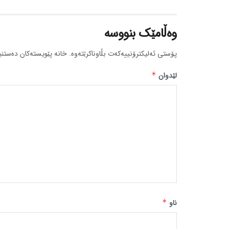
وەڵامێک بنووسە
پۆستی ئەلیکترۆنییەکەت بڵاوناکرێتەوە.
خانە پێویستەکان دەستنی
لێدوان
*
ناو
*