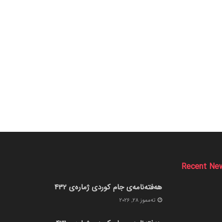
Recent Ne
هەفتەنامەی جام کوردی ژمارەی 432
ته‌مموز 28, 2026