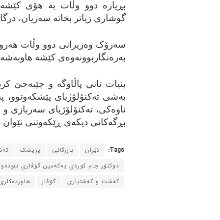
بڕیاره‌ دوو وڵات به‌ هۆی کێشه‌ ئ
گوشاری زیاتر بخاته‌ سه‌ریان، درگای
سه‌رۆک وه‌زیرانی دوو وڵات هه‌روه‌ه
به‌ره‌نگاربوونه‌وه‌ی کێشه‌ هاوبه‌شه
بنیات نانی پاڵاوگه‌ و جێبه‌جێ کرد
به‌شی ته‌کنۆلۆژیای پێشکه‌وتوو، په
ناوه‌کی، ته‌کنۆلۆژیای سه‌ربازی و ها
بڕگه‌کانی دیکه‌ی ڕێکه‌وتنی نێوان 
Tags:
ئێران
بازرگانی
پزیشک
ته‌
دوکتۆر جام کوردی یه‌که‌مین گۆڤاری نێوده‌و
گه‌شت و گه‌شتیاری
گۆڤار
هاورده‌کاری