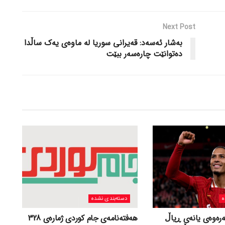
Next Post
به‌شار ئه‌سه‌د: قه‌یرانی سوریا له‌ ماوه‌ی یه‌ک ساڵدا
ده‌توانێت چاره‌سه‌ر ببێت
ه
دسته‌بندی نشده
ەرەوەی یانەی ڕیاڵ
هەفتەنامەی جام کوردی ژمارەی 328