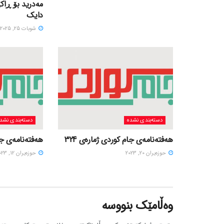
مەدرید بۆ ڕاک
دایک
شوبات 25, 2025
دسته‌بندی نشده
دسته‌بندی نشد
هەفتەنامەی جام کوردی ژمارەی 324
هەفتەنامەی جام
حوزه‌یران 20, 2023
حوزه‌یران 12, 2023
وەڵامێک بنووسە