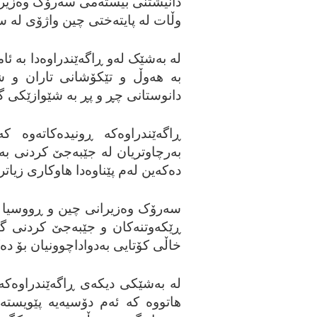
دانیشتنی بیسته‌می سه‌رۆک وه‌زیر
وڵات له‌ پایته‌ختی چین واژۆی له‌ سه‌
له‌ به‌شێک له‌و ڕاگه‌ێندراوه‌دا به‌ ئا
به‌ هه‌وڵ و تێکۆشانی تاران و 
دانوستانی چڕ و پڕ به‌ شێوازێکی گو
ڕاگه‌ێندراوه‌که‌ ڕونیده‌کاته‌
به‌رچاوتریان له‌ جێبه‌جێ کردنی به‌
ده‌که‌ین له‌م پێناوه‌دا هاوکاری زیات
سه‌رۆک وه‌زیرانی چین و ڕووسیا له‌
ڕێکه‌وتنه‌کان و جێبه‌جێ کردنی گون
خاڵی کۆتایی به‌دواداچوونیان بۆ ده‌
له‌ به‌شێکی دیکه‌ی ڕاگه‌ێندراوه‌که
هاتووه‌ که‌ ئه‌م دۆسیه‌یه‌ پێویست