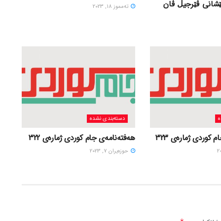
ێشانی ڤێرجیڵ ڤان
ته‌مموز 18, 2023
ه
دسته‌بندی نشده
 کوردی ژمارەی 323
هەفتەنامەی جام کوردی ژمارەی 322
حوزه‌یران 7, 2023