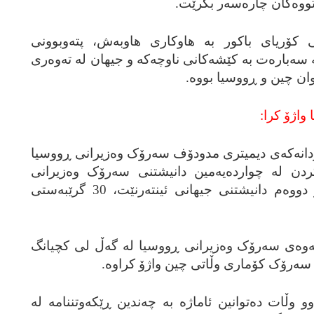
رتووه‌کان چاره‌سه‌ر بکرێت.
 کۆریای باکور به‌ هاوکاری هاوبه‌ش، پته‌وبوونی
‌ سه‌باره‌ت به‌ کێشه‌کانی ناوچه‌که‌ و جیهان له‌ ته‌وه‌ری
ێوان چین و ڕووسیا بووه‌.
‌ردانه‌که‌ی دیمیتری مدودۆف سه‌رۆک وه‌زیرانی ڕووسیا
دن له‌ چوارده‌یه‌مین دانیشتنی سه‌رۆک وه‌زیرانی
ڕێکخراوی هاریکاری شانگهای و دووه‌م دانیشتنی جیهانی ئینته‌رنێت، 30 گرێبه‌ستی
وونه‌وه‌ی سه‌رۆک وه‌زیرانی ڕووسیا له‌ گه‌ڵ لی کچیانگ
ه‌رۆک کۆماری وڵاتی چین واژۆ کراوه‌.
 وڵات ده‌توانین ئاماژه‌ به‌ چه‌ندین ڕێکه‌وتننامه‌ له‌