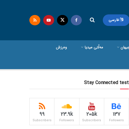
فارسی
یهان
مەڵتی میدیا
وەرزش
Stay Connected test
99
23.9k
205k
137
Subscribers
Followers
Subscribers
Followers