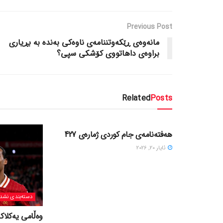
Previous Post
مانه‌وه‌ی ڕێکه‌وتننامه‌ی ناوه‌کی به‌نده‌ به‌ بڕیاری
براوه‌ی داهاتووی کۆشکی سپی؟
Related
Posts
دسته‌بندی نشده
هەفتەنامەی جام کوردی ژمارەی 427
ئایار 20, 2026
دسته‌بندی نشد
وەڵامی یەکلاک