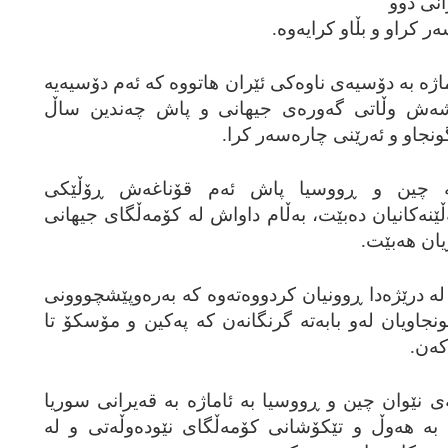
انی دوو
ر کراو و بڵاو کرایه‌وه‌.
ماژه‌ به‌ دۆسیه‌ی ناوه‌کی ئێران هاتووه‌ که‌ ئه‌م دۆسیه‌یه‌
شه‌ش وڵاتی گه‌وره‌ی جیهانی و پاش چه‌ندین ساڵ
نجاو و ئه‌رێنی چاره‌سه‌ر کرا.
وه‌ که‌ چین و ڕووسیا پاش ئه‌م قۆناغه‌ش ڕۆڵێکی
ڵێنه‌کانیان ده‌بێت، به‌ڵام داواش له‌ کۆمه‌ڵگای جیهانی
ریان هه‌بێت.
 درێژه‌دا ڕوونیان کردووه‌ته‌وه‌ که‌ به‌ره‌وپێشچووونی
جاویان له‌و بابه‌ته‌ گرنگانه‌ن که‌ په‌کین و مۆسکۆ تا
که‌ن.
‌ی نێوان چین و ڕووسیا به‌ ئاماژه‌ به‌ قه‌یرانی سوریا
ه‌ به‌ هه‌وڵ و تێکۆشانی کۆمه‌ڵگای نێوده‌وڵه‌تی و له‌