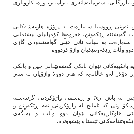
 بازرگانی، سه‌رمایه‌دانه‌ری به‌رامبه‌ر، وزه‌، کاروباری
وتی ڕووسیا سه‌باره‌ت به‌ پرۆژه‌ هاوبه‌شه‌کانی
ت گه‌یشتنه‌ ڕێکه‌وتن، هه‌روه‌ها کۆمپانیای نیشتمانی
ه‌باره‌ت به‌ بنیات نانی هێڵی گواستنه‌وه‌ی گازی
وو وڵات ڕێکه‌وتنێکیان واژۆ کردووه‌.
ه‌ بانکییه‌کانی نێوان بانکی گه‌شه‌پێدانی چین و بانکی
ه‌ بایه‌خی 560 ملیۆن دۆلار له‌و خاڵانه‌یه‌ که‌ هه‌ر دوولا واژۆیان له‌ سه‌ر
ین له‌ پاش ڕێ و ڕه‌سمی واژۆکردنی گرێبه‌سته‌
سکۆ وتی که‌ ئامانج له‌ واژۆکردنی ئه‌م ڕێکه‌وتن و
ئاستی هاوکارییه‌کانی نێوان دوو وڵات و به‌ڵگه‌ی
ه‌وتننامه‌کانی ئێستا و پێشووتره‌‌.