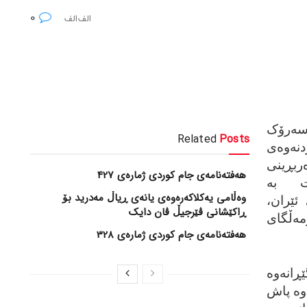
0
سه‌رۆک
Related
Posts
نه‌وه‌ی
‌ربڕینی
هەفتەنامەی جام کوردی ژمارەی 427
ت به‌
وەڵامی یەکلاکەرەوەی یانەی ڕیاڵ مەدرید بۆ
ئێران،
ڕاکێشانی ڤێرجیڵ ڤان دایک
‌ڵگای
هەفتەنامەی جام کوردی ژمارەی 328
انه‌وه‌
اوه‌ پاش