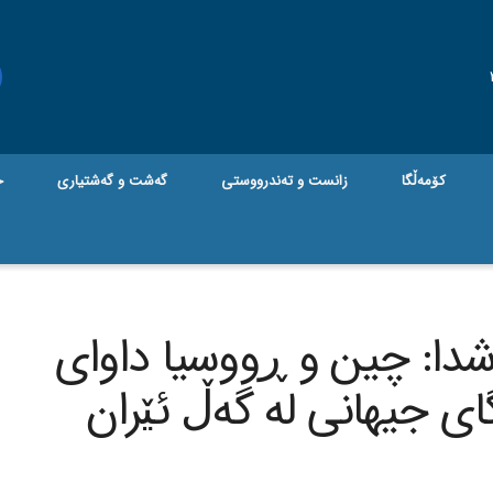
کۆمەڵگا
زانست و تەندرووستی
گه‌شت و گه‌شتیاری
ج
ه‌شدا: چین و ڕووسیا داوای
ی جیهانی له‌ گه‌ڵ ئێران