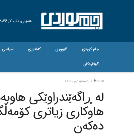
هه‌ینی, ئاب 7, 2026
جام کوردی
ئابووری
کەلتوری
سیاسی
گۆڤاره‌کان
Home
دسته‌بندی نشده
له‌ ڕاگه‌ێندراوێکی هاوب
هاوکاری زیاتری کۆمه‌ڵگا
ده‌که‌ن