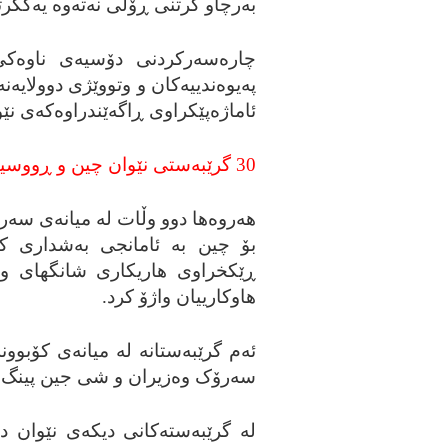
به‌رچاو گرتنی ڕۆڵی نه‌ته‌وه‌ یه‌کگ
چاره‌سه‌رکردنی دۆسیه‌ی ناوه‌کی
په‌یوه‌ندییه‌کان و وتووێژی دوولایه‌نه
ئاماژه‌پێکراوی ڕاگه‌ێندراوه‌که‌ی ن
30 گرێبه‌ستی نێوان چین و ڕووسیا واژۆ کرا:
هه‌روه‌ها دوو وڵات له‌ میانه‌ی سه
بۆ چین به‌ ئامانجی به‌شداری کر
هاوکارییان واژۆ کرد.
ئه‌م گرێبه‌ستانه‌ له‌ میانه‌ی کۆب
سه‌رۆک وه‌زیران و شی جین پینگ س
له‌ گرێبه‌سته‌کانی دیکه‌ی نێوان دوو