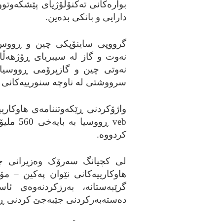
بواره‌کانی ته‌کنۆلۆژیای پێشکه‌وتوو،
دارایی و بانکی بده‌ین.
گرووپی ساینۆپکی چین و ڕووس نه‌
نه‌وت و گاز له‌ سیبریای ڕۆژهه‌ڵا
نه‌وتی چین و گازپرۆمی ڕووسیا س
سرووشتی له‌ ناوچه‌ سنورییه‌کانی د
واژۆکردنی ڕێکه‌وتننامه‌ی هاوکاریی
veb
ڕووسیا ب
کردووه‌.
لی کچیانگ سه‌رۆک وه‌زیرانی چ
هاوکارییه‌کانی نێوان په‌کین – مۆ
گرێبه‌ستانه‌، به‌رزکردنه‌وه‌ی 
ده‌سته‌به‌رکردنی جێبه‌جێ کردنی ڕێک