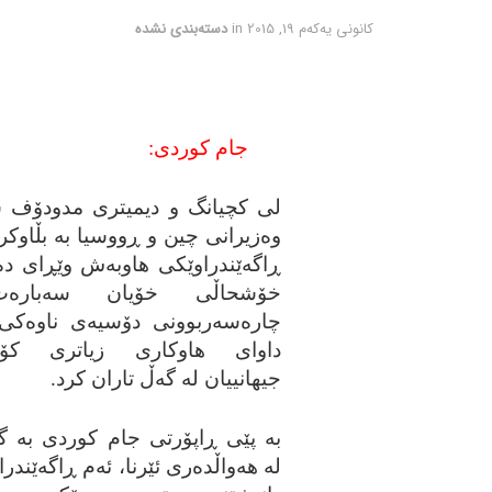
كانونی یه‌كه‌م 19, 2015
in
دسته‌بندی نشده
جام کوردی:
لی کچیانگ و دیمیتری مدودۆف 
وه‌زیرانی چین و ڕووسیا به‌ بڵاوکرد
ڕاگه‌ێندراوێکی هاوبه‌ش وێڕای ده
خۆشحاڵی خۆیان سه‌باره‌
چاره‌سه‌ربوونی دۆسیه‌ی ناوه‌کی 
داوای هاوکاری زیاتری کۆمه
جیهانییان له‌ گه‌ڵ تاران کرد.
به‌ پێی ڕاپۆرتی جام کوردی به‌ گێڕ
له‌ هه‌واڵده‌ری ئێرنا، ئه‌م ڕاگه‌ێندر