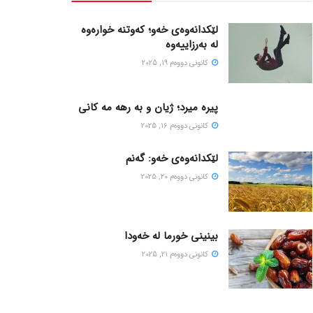
لێکدانەوەی خەو؛ کەوتنە خوارەوە
لە بەرزاییەوە
كانونی دووه‌م 19, 2025
پیره میرد؛ ژیان و به رهه مه کانی
كانونی دووه‌م 16, 2025
لێکدانەوەی خەو: گەنم
كانونی دووه‌م 20, 2025
بینینی خورما لە خەودا
كانونی دووه‌م 21, 2025