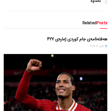
نه‌ماوه‌
Related
Posts
دسته‌بندی نشده
هەفتەنامەی جام کوردی ژمارەی 427
ئایار 20, 2026