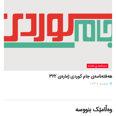
دسته‌بندی نشده
هەفتەنامەی جام کوردی ژمارەی 322
حوزه‌یران 7, 2023
وەڵامێک بنووسە