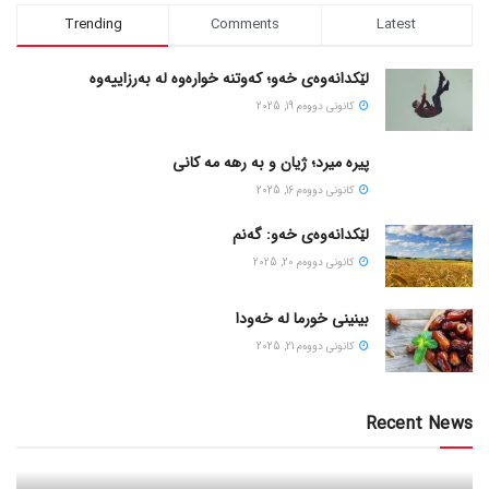
Trending
Comments
Latest
لێکدانەوەی خەو؛ کەوتنە خوارەوە لە بەرزاییەوە
كانونی دووه‌م 19, 2025
پیره میرد؛ ژیان و به رهه مه کانی
كانونی دووه‌م 16, 2025
لێکدانەوەی خەو: گەنم
كانونی دووه‌م 20, 2025
بینینی خورما لە خەودا
كانونی دووه‌م 21, 2025
Recent News