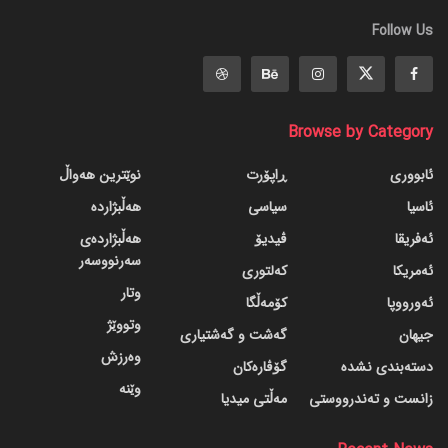
Follow Us
Browse by Category
ئابووری
ڕاپۆرت
نوێترین هەواڵ
ئاسیا
سیاسی
هەڵبژاردە
ئەفریقا
ڤیدیۆ
هەڵبژاردەی
سەرنووسەر
ئەمریکا
کەلتوری
وتار
ئەورووپا
کۆمەڵگا
وتووێژ
جیهان
گه‌شت و گه‌شتیاری
وەرزش
دسته‌بندی نشده
گۆڤاره‌کان
وێنە
زانست و تەندرووستی
مەڵتی میدیا