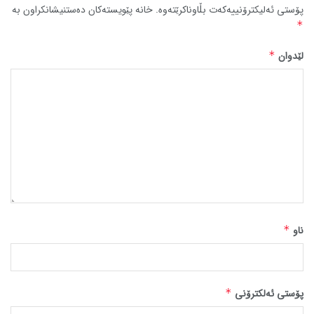
پۆستی ئەلیکترۆنییەکەت بڵاوناکرێتەوە.
خانە پێویستەکان دەستنیشانکراون بە
*
لێدوان
*
ناو
*
پۆستی ئەلکترۆنی
*