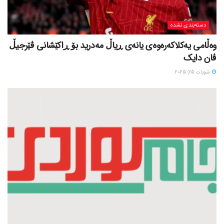
دسته‌بندی نشده
وەڵامی یەکلاکەرەوەی یانەی ڕیاڵ مەدرید بۆ ڕاکێشانی ڤێرجیڵ
ڤان دایک
شوبات 25, 2025