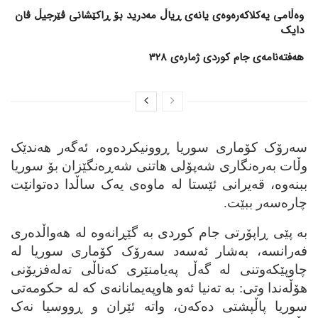
وەڵامی یەکلاکەرەوەی یانەی ڕیاڵ مەدرید بۆ ڕاکێشانی ڤێرجیڵ ڤان
دایک
هەفتەنامەی جام کوردی ژمارەی 328
سه‌رۆک کۆماری سوریا ڕوونیکرده‌وه‌، ئه‌گه‌ر هه‌ندێک
وڵات به‌ره‌نگاری شه‌پۆلی هاتنی شه‌ڕه‌نگێزان بۆ سوریا
ببنه‌وه‌، قه‌یرانی ئێستا له‌ ماوه‌ی یه‌ک ساڵدا ده‌توانێت
چاره‌سه‌ر ببێت.
به‌ پێی ڕاپۆرتی جام کوردی به‌ گێڕانه‌وه‌ له‌ هه‌واڵده‌ری
فه‌رانسه‌، به‌شار ئه‌سه‌د سه‌رۆک کۆماری سوریا له‌
چاوپێکه‌وتنی له‌ گه‌ڵ په‌یامنێری که‌ناڵی ته‌له‌فزیۆنی
هۆڵه‌ندا وتی: به‌ ته‌نیا ئه‌و هاوپه‌یمانانه‌ی که‌ له‌ حکومه‌تی
سوریا پاڵپشتی ده‌که‌ن، واته‌ ئێران و ڕووسیا نه‌ک