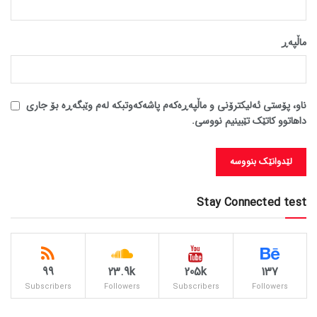
ماڵپه‌ڕ
ناو، پۆستی ئەلیکترۆنی و ماڵپەڕەکەم پاشەکەوتبکە لەم وێبگەڕە بۆ جاری
داهاتوو کاتێک تێبینیم نووسی.
Stay Connected test
99
23.9k
205k
137
Subscribers
Followers
Subscribers
Followers