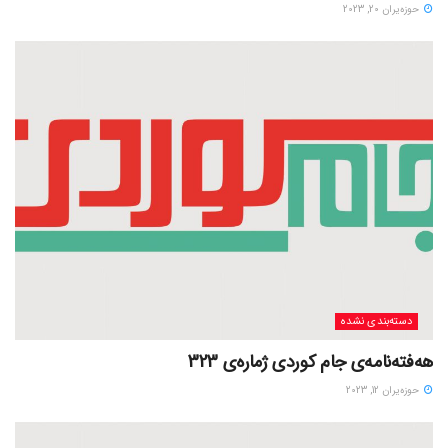
حوزه‌یران 20, 2023
دسته‌بندی نشده
هەفتەنامەی جام کوردی ژمارەی 323
حوزه‌یران 12, 2023