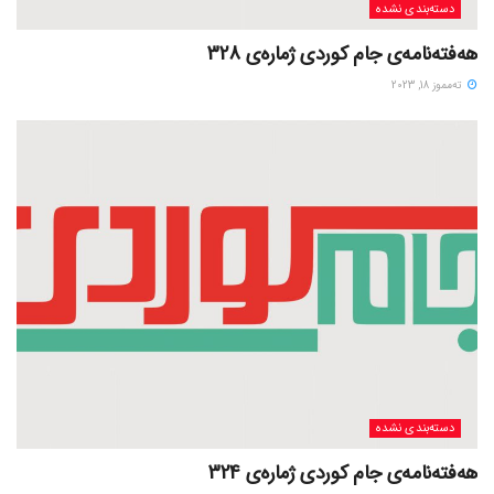
دسته‌بندی نشده
هەفتەنامەی جام کوردی ژمارەی 328
ته‌مموز 18, 2023
دسته‌بندی نشده
هەفتەنامەی جام کوردی ژمارەی 324