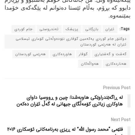
دابوو که‌ بڕۆم، به‌ڵام ئێستا ده‌توانم له‌ پێگه‌که‌ی خۆمدا
بمێنمه‌وه‌.
Tags:
ئێران
بازرگانی
پزیشک
ته‌ندروستی
جام کوردی
دوکتۆر جام کوردی یه‌که‌مین گۆڤاری نێوده‌وڵه‌تی کۆماری ئیسلامی
ئێران له‌ هه‌رێمی کوردستان
گه‌شت و گه‌شتیاری
گۆڤار
هاورده‌کاری
هه‌رێمی کوردستان
هه‌نارده‌کاری
هه‌واڵه‌کان
Previous Post
له‌ ڕاگه‌ێندراوێکی هاوبه‌شدا: چین و ڕووسیا داوای
هاوکاری زیاتری کۆمه‌ڵگای جیهانی له‌ گه‌ڵ ئێران ده‌که‌ن
Next Post
فلێمی “محمد رسول الله‌” له‌ ڕیزی به‌رنامه‌کانی ئۆسکاری 2016