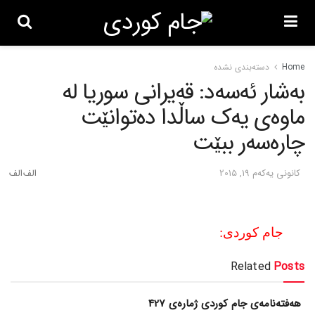
Home
دسته‌بندی نشده
به‌شار ئه‌سه‌د: قه‌یرانی سوریا له‌
ماوه‌ی یه‌ک ساڵدا ده‌توانێت
چاره‌سه‌ر ببێت
كانونی یه‌كه‌م 19, 2015
جام کوردی:
Related
Posts
هەفتەنامەی جام کوردی ژمارەی 427