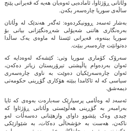
وڵاتانی ڕۆژئاوا، ئاماده‌یی ئه‌وه‌یان هه‌یه‌ که‌ قه‌یرانی پێنج
ساڵه‌ی سوریا چاره‌سه‌ر بکه‌ن.
به‌شار ئه‌سه‌د ڕوونیکرده‌وه‌: ئه‌گه‌ر هه‌ندێک له‌ وڵاتان
به‌ره‌نگاری هاتنی شه‌پۆلی شه‌ڕه‌نگێزانی بیانی بۆ
سوریا ببنه‌وه‌، قه‌یرانی ئێستا له‌ ماوه‌ی یه‌ک ساڵدا
ده‌توانێت چاره‌سه‌ر ببێت.
سه‌رۆک کۆماری سوریا وتی: کێشه‌که‌ له‌وه‌دایه‌ که‌
ئه‌وان به‌رده‌وام پاڵپشتی تیرۆریستان زیاتر ده‌که‌ن،
ئه‌وان چاره‌سه‌رێکیان ده‌وێت به‌ ناوی چاره‌سه‌ری
سیاسی که‌ له‌ ئاکامدا ببێته‌ هۆکاری گۆڕینی حکومه‌تی
دیمه‌شق.
ئه‌سه‌د له‌ وه‌ڵامی پرسیارێک سه‌باره‌ت به‌وه‌ی که‌ ئایا
به‌رامبه‌ر به‌ گۆڕینی هه‌ڵوێستی وڵاتانی ڕۆژئاوا که‌
چیدی وه‌ک پێشوو داوای وازهێنانی ده‌سه‌ڵات له‌و
ناکه‌ن، هه‌ست به‌ خۆشحاڵی ده‌کات، به‌ شێوازێکی
پێکه‌نینه‌وه‌ وتی: من جانتاکانی خۆمم به‌ستبوو و بڕیارم