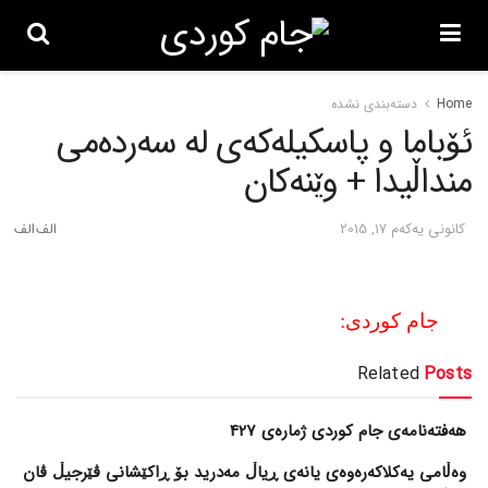
Home
دسته‌بندی نشده
ئۆباما و پاسکیله‌که‌ی له‌ سه‌رده‌می
منداڵیدا + وێنه‌کان
كانونی یه‌كه‌م 17, 2015
جام کوردی:
Related
Posts
هەفتەنامەی جام کوردی ژمارەی 427
وەڵامی یەکلاکەرەوەی یانەی ڕیاڵ مەدرید بۆ ڕاکێشانی ڤێرجیڵ ڤان