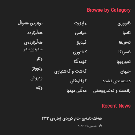
Browse by Category
ئابووری
ڕاپۆرت
نوێترین هەواڵ
ئاسیا
سیاسی
هەڵبژاردە
ئەفریقا
ڤیدیۆ
هەڵبژاردەی
سەرنووسەر
ئەمریکا
کەلتوری
وتار
ئەورووپا
کۆمەڵگا
وتووێژ
جیهان
گه‌شت و گه‌شتیاری
وەرزش
دسته‌بندی نشده
گۆڤاره‌کان
وێنە
زانست و تەندرووستی
مەڵتی میدیا
Recent News
هەفتەنامەی جام کوردی ژمارەی 432
ته‌مموز 28, 2026