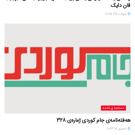
ڤان دایک
شوبات 25, 2025
دسته‌بندی نشده
هەفتەنامەی جام کوردی ژمارەی 328
ته‌مموز 18, 2023