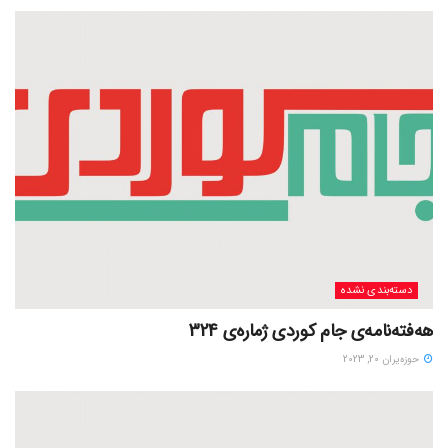
دسته‌بندی نشده
هەفتەنامەی جام کوردی ژمارەی 324
حوزه‌یران 20, 2023