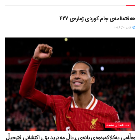
دسته‌بندی نشده
هەفتەنامەی جام کوردی ژمارەی 427
ئایار 20, 2026
دسته‌بندی نشده
وەڵامی یەکلاکەرەوەی یانەی ڕیاڵ مەدرید بۆ ڕاکێشانی ڤێرجیڵ