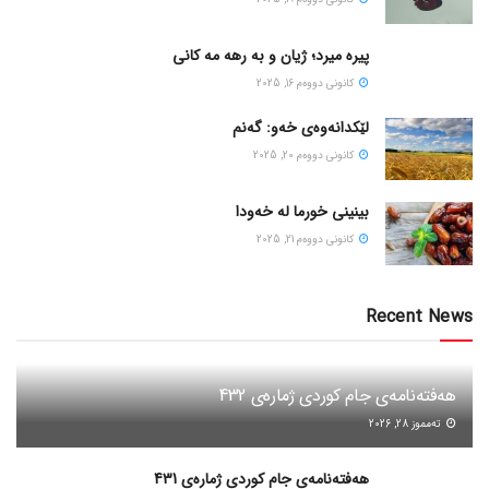
پیره میرد؛ ژیان و به رهه مه کانی
كانونی دووه‌م 16, 2025
لێکدانەوەی خەو: گەنم
كانونی دووه‌م 20, 2025
بینینی خورما لە خەودا
كانونی دووه‌م 21, 2025
Recent News
هەفتەنامەی جام کوردی ژمارەی 432
ته‌مموز 28, 2026
هەفتەنامەی جام کوردی ژمارەی 431