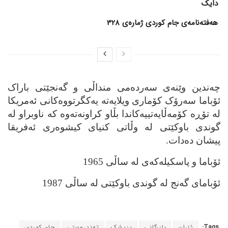
دایک
هەفتەنامەی جام کوردی ژمارەی 328
چه‌ندین وێنه‌ی سه‌رده‌می منداڵی و گه‌نجێتی باراک
ئۆباما سه‌رۆک کۆماری ویلایه‌ته‌ یه‌کگرتووه‌کانی ئه‌مریکا
له‌ تۆڕه‌ کۆمه‌ڵایه‌تییه‌کاندا بڵاو کراونه‌ته‌وه‌ که‌ ناوبراو له‌
گوندی باوکێتی له‌ وڵاتی کنیای کیشوه‌ری ئه‌فریقا
پیشان ده‌دات.
ئۆباما و پاسکیله‌که‌ی له‌ ساڵی 1965
ئۆبامای گه‌نج له‌ گوندی باوکێتی له‌ ساڵی 1987
Tags:
ئێران
بازرگانی
پزیشک
ته‌ندروستی
جام کوردی