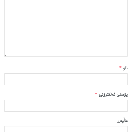
ناو
*
پۆستی ئەلکترۆنی
*
ماڵپه‌ڕ