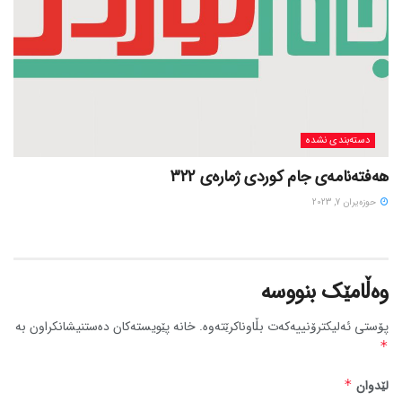
دسته‌بندی نشده
هەفتەنامەی جام کوردی ژمارەی 322
حوزه‌یران 7, 2023
وەڵامێک بنووسە
پۆستی ئەلیکترۆنییەکەت بڵاوناکرێتەوە.
خانە پێویستەکان دەستنیشانکراون بە
*
لێدوان
*