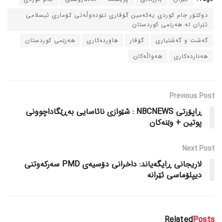
دوکتۆر جام کوردی یه‌که‌مین گۆڤاری نێوده‌وڵه‌تی کۆماری ئیسلامی
ئێران له‌ هه‌رێمی کوردستان
گه‌شت و گه‌شتیاری
گۆڤار
هاورده‌کاری
هه‌رێمی کوردستان
هه‌نارده‌کاری
هه‌واڵه‌کان
Previous Post
ڕاپۆرتی NBCNEWS : شێوازی نائاسایی به‌ڕێگاداچوونی
پوتین + وێنه‌کان
Next Post
لاریجانی ڕایگه‌یاند: داخرانی دۆسیه‌ی PMD سه‌رکه‌وتنی
دیپلۆماسی ئێرانه‌
Related
Posts