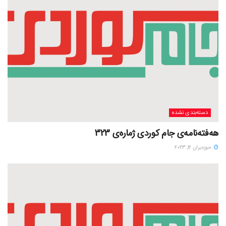
دسته‌بندی نشده
هەفتەنامەی جام کوردی ژمارەی 323
حوزه‌یران 12, 2023