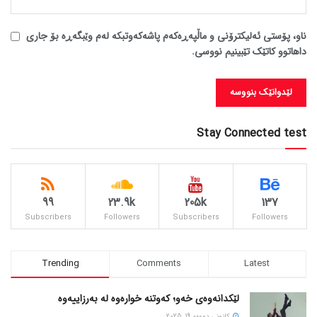
ناو، پۆستی ئەلیکترۆنی و ماڵپەڕەکەم پاشەکەوتبکە لەم وێبگەڕە بۆ جاری
داهاتوو کاتێک تێبینیم نووسی.
Stay Connected test
99
23.9k
205k
137
Subscribers
Followers
Subscribers
Followers
Trending
Comments
Latest
لێکدانەوەی خەو؛ کەوتنە خوارەوە لە بەرزاییەوە
كانونی دووه‌م 19, 2025