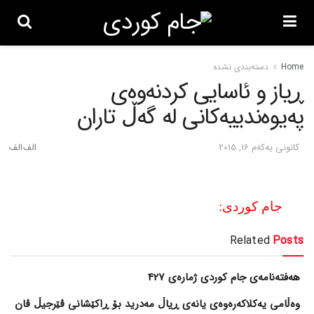
Home
دسته‌بندی نشده
ڕیاز و ئاسایی کردنه‌وه‌ی
په‌یوه‌ندییه‌کانی له‌ گه‌ڵ تاران
كانونی یه‌كه‌م 16, 2015
جام کوردی:
Related
Posts
هەفتەنامەی جام کوردی ژمارەی 427
وەڵامی یەکلاکەرەوەی یانەی ڕیاڵ مەدرید بۆ ڕاکێشانی ڤێرجیڵ ڤان