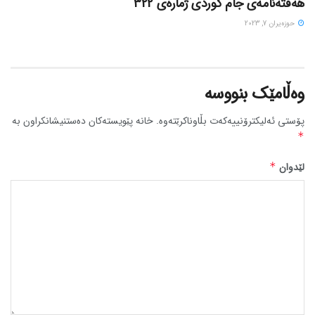
هەفتەنامەی جام کوردی ژمارەی 322
حوزه‌یران 7, 2023
وەڵامێک بنووسە
پۆستی ئەلیکترۆنییەکەت بڵاوناکرێتەوە.
خانە پێویستەکان دەستنیشانکراون بە
*
لێدوان
*