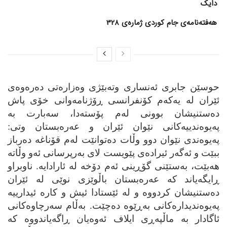
دایک
هەفتەنامەی جام کوردی ژمارەی 328
حوسێن جابری ئه‌نساری وته‌بێژی وه‌زاره‌تی ده‌ره‌وه‌ی
ئێران له‌ یه‌که‌م کۆنفرانسی ڕۆژنامه‌وانی خۆی پاش
ده‌ستنیشان بوونی له‌م پۆسته‌دا، سه‌بارت به‌
په‌یوه‌ندییه‌کانی نێوان ئێران و عه‌ره‌بستان وتی:
په‌یوه‌ندی نێوان دوو وڵات ده‌توانێت له‌م قۆناغه‌ ده‌رباز
ببێت و ئه‌گه‌ر ئیراده‌ی پێویست لای به‌رپرسانی ئه‌و وڵاته‌
هه‌بێت، به‌ستێنی گۆڕینی ئه‌م دۆخه‌ له‌ ئارادایه‌. ناوبراو
ڕایگه‌یاند که‌ عه‌ره‌بستان باڵوێزی نوێی له‌ ئێران
ده‌ستنیشان کردووه‌ و له‌ ئێستادا ئیش و کاره‌ ئیدارییه‌
په‌یوه‌ندیداره‌کانی به‌ڕێوه‌ ده‌چێت. به‌ڵام سه‌رچاوه‌کانی
ئاگادار به‌ ماڵپه‌ڕی ایلاف ئه‌وه‌یان ڕاگه‌یاندووه‌ که‌