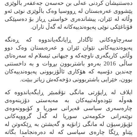
ده‌ستنیشان کردنی عه‌لی بن حه‌سه‌ن جه‌عفه‌ر باڵوێزی
پێشووی عه‌ره‌بستان له‌ ڕووسیا وه‌ک باڵوێزی نوێی ئه‌و
وڵاته‌ له‌ ئێران، پیشانده‌ری خواستی ڕیاز بۆ ده‌سپێکی
قۆناغێکی نوێی په‌یوه‌ندییه‌کانه‌ له‌ گه‌ڵ تاران.
سه‌رچاوه‌کانی ئاگادار ڕایانگه‌یاندووه‌ که‌ ڕه‌نگه‌
په‌یوه‌ندییه‌کانی نێوان ئێران و عه‌ره‌بستان وه‌ک دوو
وڵاتی کاریگه‌ری ناوچه‌که‌ و جیهانی ئیسلام له‌ سه‌ره‌تای
ساڵی 2016 به‌ره‌و باشتربوون بڕوات و به‌ داخستنی
چه‌ندین دۆسیه‌ که‌ هۆکاری ئاڵۆزبوونی په‌یوه‌ندییه‌کان
بوون، خێرایی باشتربوونی دۆخه‌که‌ش زیاتر ببێت.‌
ایلاف له‌ ڕاپۆرتی مانگی نۆڤمبێر ڕایگه‌یاندووه‌ که‌
هه‌وڵه‌ نێوده‌وڵه‌تییه‌کان به‌ مه‌به‌ستی دۆزینه‌وه‌ی
چاره‌سه‌ری سیاسی قه‌یرانی سوریا و کۆبوونه‌وه‌ی
نوێنه‌رانی حکومه‌تی سوریا له‌ گه‌ڵ گرووپه‌کانی
ئۆپۆزسیۆن له‌ مانگی ژانۆیه‌ و گه‌یشتن به‌ ڕێکه‌وتن له‌
پێناو ڕێگا چاره‌ی سیاسی که‌ له‌ ده‌ره‌نجامدا بگاته‌