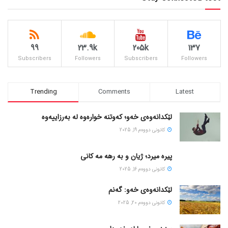
99
23.9k
205k
137
Subscribers
Followers
Subscribers
Followers
Trending
Comments
Latest
لێکدانەوەی خەو؛ کەوتنە خوارەوە لە بەرزاییەوە
كانونی دووه‌م 19, 2025
پیره میرد؛ ژیان و به رهه مه کانی
كانونی دووه‌م 16, 2025
لێکدانەوەی خەو: گەنم
كانونی دووه‌م 20, 2025