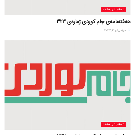
دسته‌بندی نشده
هەفتەنامەی جام کوردی ژمارەی 323
حوزه‌یران 12, 2023
دسته‌بندی نشده