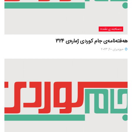
دسته‌بندی نشده
هەفتەنامەی جام کوردی ژمارەی 324
حوزه‌یران 20, 2023