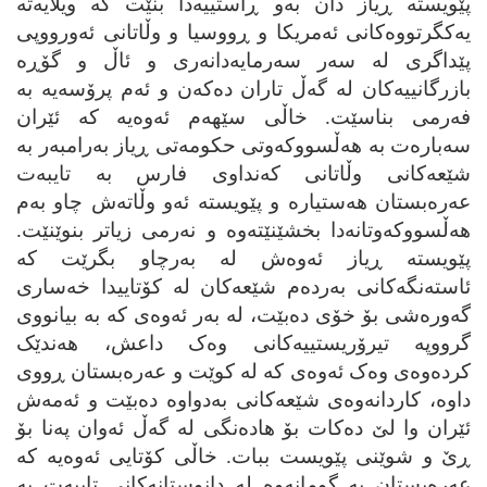
پێویسته‌ ڕیاز دان به‌و ڕاستییه‌دا بنێت که‌ ویلایه‌ته‌
یه‌کگرتووه‌کانی ئه‌مریکا و ڕووسیا و وڵاتانی ئه‌ورووپی
پێداگری له‌ سه‌ر سه‌رمایه‌دانه‌ری و ئاڵ و گۆڕه‌
بازرگانییه‌کان له‌ گه‌ڵ تاران ده‌که‌ن و ئه‌م پرۆسه‌یه‌ به‌
فه‌رمی بناسێت. خاڵی سێهه‌م ئه‌وه‌یه‌ که‌ ئێران
سه‌باره‌ت به‌ هه‌ڵسووکه‌وتی حکومه‌تی ڕیاز به‌رامبه‌ر به‌
شێعه‌کانی وڵاتانی که‌نداوی فارس به‌ تایبه‌ت
عه‌ره‌بستان هه‌ستیاره‌ و پێویسته‌ ئه‌و وڵاته‌ش چاو به‌م
هه‌ڵسووکه‌وتانه‌دا بخشێنێته‌وه‌ و نه‌رمی زیاتر بنوێنێت.
پێویسته‌ ڕیاز ئه‌وه‌ش له‌ به‌رچاو بگرێت که‌
ئاسته‌نگه‌کانی به‌رده‌م شێعه‌کان له‌ کۆتاییدا خه‌ساری
گه‌وره‌شی بۆ خۆی ده‌بێت، له‌ به‌ر ئه‌وه‌ی که‌ به‌ بیانووی
گرووپه‌ تیرۆریستییه‌کانی وه‌ک داعش، هه‌ندێک
کرده‌وه‌ی وه‌ک ئه‌وه‌ی که‌ له‌ کوێت و عه‌ره‌بستان ڕووی
داوه‌، کاردانه‌وه‌ی شێعه‌کانی به‌دواوه‌ ده‌بێت و ئه‌مه‌ش
ئێران وا لێ ده‌کات بۆ هاده‌نگی له‌ گه‌ڵ ئه‌وان په‌نا بۆ
ڕێ و شوێنی پێویست ببات. خاڵی کۆتایی ئه‌وه‌یه‌ که‌
عه‌ره‌بستان به‌ گومانه‌وه‌ له‌ دانوستانه‌کانی تایبه‌ت به‌