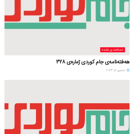
دسته‌بندی نشده
هەفتەنامەی جام کوردی ژمارەی 328
ته‌مموز 18, 2023