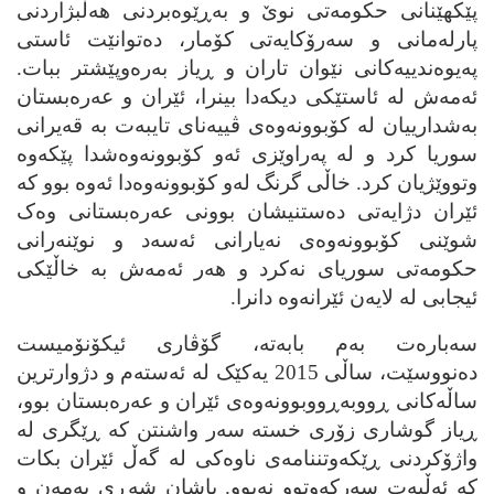
پێکهێنانی حکومه‌تی نوێ و به‌ڕێوه‌بردنی هه‌ڵبژاردنی
پارله‌مانی و سه‌رۆکایه‌تی کۆمار، ده‌توانێت ئاستی
په‌یوه‌ندییه‌کانی نێوان تاران و ڕیاز به‌ره‌وپێشتر ببات.
ئه‌مه‌ش له‌ ئاستێکی دیکه‌دا بینرا، ئێران و عه‌ره‌بستان
به‌شدارییان له‌ کۆبوونه‌وه‌ی ڤییه‌نای تایبه‌ت به‌ قه‌یرانی
سوریا کرد و له‌ په‌راوێزی ئه‌و کۆبوونه‌وه‌شدا پێکه‌وه‌
وتووێژیان کرد. خاڵی گرنگ له‌و کۆبوونه‌وه‌دا ئه‌وه‌ بوو که‌
ئێران دژایه‌تی ده‌ستنیشان بوونی عه‌ره‌بستانی وه‌ک
شوێنی کۆبوونه‌وه‌ی نه‌یارانی ئه‌سه‌د و نوێنه‌رانی
حکومه‌تی سوریای نه‌کرد و هه‌ر ئه‌مه‌ش به‌ خاڵێکی
ئیجابی له‌ لایه‌ن ئێرانه‌وه‌ دانرا.
سه‌باره‌ت به‌م بابه‌ته‌، گۆڤاری ئیکۆنۆمیست
ده‌نووسێت، ساڵی 2015 یه‌کێک له‌ ئه‌سته‌م و دژوارترین
ساڵه‌کانی ڕووبه‌ڕووبوونه‌وه‌ی ئێران و عه‌ره‌بستان بوو،
ڕیاز گوشاری زۆری خسته‌ سه‌ر واشنتن که‌ ڕێگری له‌
واژۆکردنی ڕێکه‌وتننامه‌ی ناوه‌کی له‌ گه‌ڵ ئێران بکات
که‌ ئه‌ڵبه‌ت سه‌رکه‌وتوو نه‌بوو. پاشان شه‌ڕی یه‌مه‌ن و