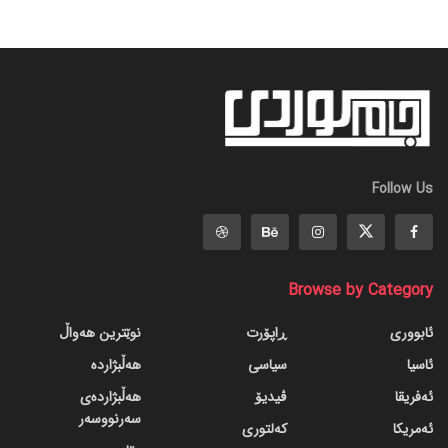
Follow Us
Browse by Category
ئابووری
ڕاپۆرت
نوێترین هەواڵ
ئاسیا
سیاسی
هەڵبژاردە
ئەفریقا
ڤیدیۆ
هەڵبژاردەی
سەرنووسەر
ئەمریکا
کەلتوری