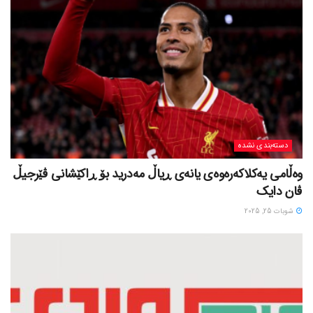
دسته‌بندی نشده
وەڵامی یەکلاکەرەوەی یانەی ڕیاڵ مەدرید بۆ ڕاکێشانی ڤێرجیڵ
ڤان دایک
شوبات 25, 2025