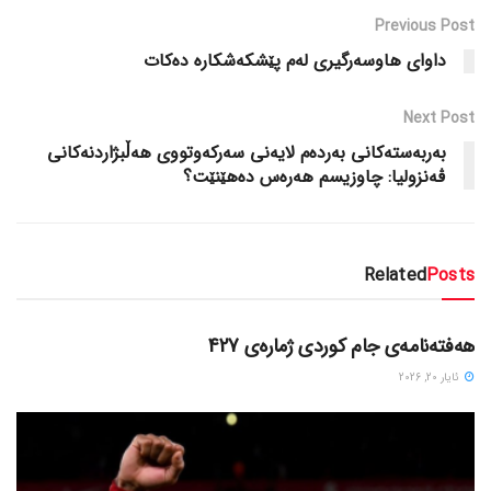
Previous Post
داوای هاوسه‌رگیری له‌م پێشکه‌شکاره‌ ده‌کات
Next Post
به‌ربه‌سته‌کانی به‌رده‌م لایه‌نی سه‌رکه‌وتووی هه‌ڵبژاردنه‌کانی
ڤه‌نزولیا: چاوزیسم هه‌ره‌س ده‌هێنێت؟
Related
Posts
دسته‌بندی نشده
هەفتەنامەی جام کوردی ژمارەی 427
ئایار 20, 2026