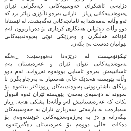
دژایه‌تی ئاشکرای حه‌وسییه‌کانی لایه‌نگرانی ئێران
په‌یوه‌ندییه‌کانی ڕیاز – تارانی به‌ره‌و ئاڵۆزی زیاتر برد که‌
ئه‌و وڵاته‌ له‌مه‌شدا به‌ ئامانجه‌کانی نه‌گه‌یشت. له‌ ئێستادا
دوو وڵات ده‌توانن هه‌نگاوی کرداری بۆ ده‌ربازبوون له‌م
قۆناغه‌ هه‌ڵبگرن و وه‌رزێکی نوێی په‌یوه‌ندییه‌کانی
نێوانیان ده‌ست پێ بکه‌ن.
ئیکۆنۆمیست له‌ درێژه‌دا ده‌نووسێت: ڕه‌نگه‌
په‌یوه‌ندییه‌کانی نێوان ئێران و عه‌ره‌بستان به‌م
ئاسانییه‌ش به‌ره‌و ئاسایی بوونه‌وه‌ نه‌ڕوات، ئه‌م دوو
وڵاته‌ پێویسته‌ هه‌ندێک خاڵی هه‌ستیار له‌ به‌رچاو بگرن تا
ڕێگای باشتربوونی په‌یوه‌ندییه‌کان ڕووناکتر ببێته‌وه. بۆ
نموونه‌ له‌ دۆسیه‌ی یه‌مه‌ن، پێویسته‌ ئێران ئه‌وه‌ قبووڵ
بکات که‌ عه‌ره‌بستانیش له‌و وڵاته‌دا پشکی هه‌یه‌. ڕیاز
سه‌باره‌ت به‌ یارمه‌تی سه‌ربازی تاران به‌ حه‌وسییه‌کان
نیگه‌رانه‌ و دژ به‌ به‌رژه‌وه‌ندییه‌کانی خوێندنه‌وه‌ی بۆ
ده‌کات. خاڵی دووه‌م بۆ عه‌ره‌بستان ده‌گه‌ڕێته‌وه‌.