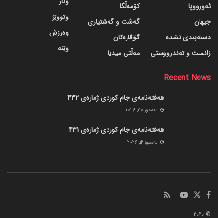
وتار
ئەورووپا
کۆمەڵگا
وتووێژ
جیهان
گه‌شت و گه‌شتیاری
وەرزش
دسته‌بندی نشده
گۆڤاره‌کان
وێنە
زانست و تەندرووستی
مەڵتی میدیا
Recent News
هەفتەنامەی جام کوردی ژمارەی 432
ته‌مموز 28, 2026
هەفتەنامەی جام کوردی ژمارەی 431
ته‌مموز 14, 2026
© 2020