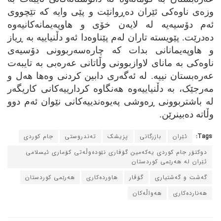
وزه‌ی ناوه‌کی ئێران ده‌ڕوانێت و پێی وایه‌ که‌ تێچووی
ئه‌م دۆسیه‌یه‌ له‌ لایه‌ن خۆی و هاوپه‌یمانه‌کانیه‌وه‌
ده‌درێت. پێویسته‌ تاران له‌م پێناوه‌دا ئه‌و دڵنیاییه‌ به‌ ڕیاز
و هاوپه‌یمانانی بدات که‌ چاره‌سه‌ربوونی دۆسیه‌ی
ناوه‌کی به‌ مانای لاوازبوونی وڵاتانی عه‌ره‌بی به‌ تایبه‌ت
عه‌ره‌بستان نییه‌. له‌ ئه‌گه‌ری دابین کردنی وه‌ها هه‌ل و
مه‌رجێک، به‌ دڵنیاییه‌وه‌ هه‌نگاوه‌ کردارییه‌کانی کاریگه‌ر
له‌ باشتربوونی ڕه‌وشی په‌یوه‌ندییه‌کانی نێوان ئه‌م دوو
وڵاته‌ ده‌بینرێن.
Tags:
ئێران
بازرگانی
پزیشک
ته‌ندروستی
جام کوردی
دوکتۆر جام کوردی یه‌که‌مین گۆڤاری نێوده‌وڵه‌تی کۆماری ئیسلامی
ئێران له‌ هه‌رێمی کوردستان
گه‌شت و گه‌شتیاری
گۆڤار
هاورده‌کاری
هه‌رێمی کوردستان
هه‌نارده‌کاری
هه‌واڵه‌کان