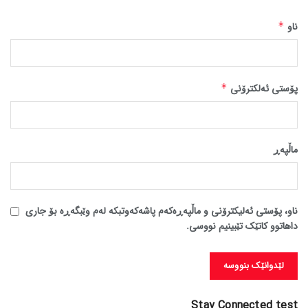
ناو
*
پۆستی ئەلکترۆنی
*
ماڵپه‌ڕ
ناو، پۆستی ئەلیکترۆنی و ماڵپەڕەکەم پاشەکەوتبکە لەم وێبگەڕە بۆ جاری
داهاتوو کاتێک تێبینیم نووسی.
Stay Connected test