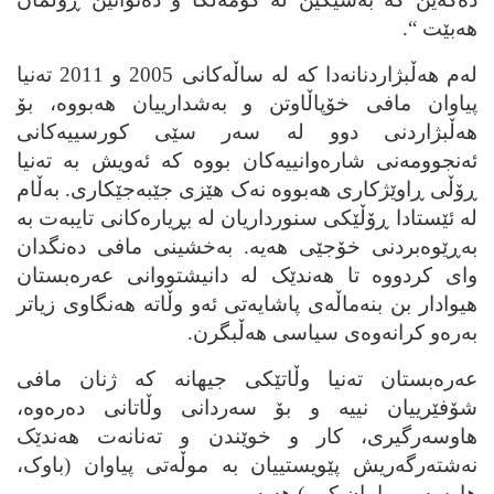
هه‌بێت “.
له‌م هه‌ڵبژاردنانه‌دا که‌ له‌ ساڵه‌کانی 2005 و 2011 ته‌نیا
پیاوان مافی خۆپاڵاوتن و به‌شدارییان هه‌بووه‌، بۆ
هه‌ڵبژاردنی دوو له‌ سه‌ر سێی کورسییه‌کانی
ئه‌نجوومه‌نی شاره‌وانییه‌کان بووه‌ که‌ ئه‌ویش به‌ ته‌نیا
ڕۆڵی ڕاوێژکاری هه‌بووه‌ نه‌ک هێزی جێبه‌جێکاری. به‌ڵام
له‌ ئێستادا ڕۆڵێکی سنورداریان له‌ بڕیاره‌کانی تایبه‌ت به‌
به‌ڕێوه‌بردنی خۆجێی هه‌یه‌. به‌خشینی مافی ده‌نگدان
وای کردووه‌ تا هه‌ندێک له‌ دانیشتووانی عه‌ره‌بستان
هیوادار بن بنه‌ماڵه‌ی پاشایه‌تی ئه‌و وڵاته‌ هه‌نگاوی زیاتر
به‌ره‌و کرانه‌وه‌ی سیاسی هه‌ڵبگرن.
عه‌ره‌بستان ته‌نیا وڵاتێکی جیهانه‌ که‌ ژنان مافی
شۆفێرییان نییه‌ و بۆ سه‌ردانی وڵاتانی ده‌ره‌وه،
هاوسه‌رگیری، کار و خوێندن و ته‌نانه‌ت هه‌ندێک
نه‌شته‌رگه‌ریش پێویستییان به‌ موڵه‌تی پیاوان (باوک،
هاوسه‌ر، برا یان کوڕ) هه‌یه‌.