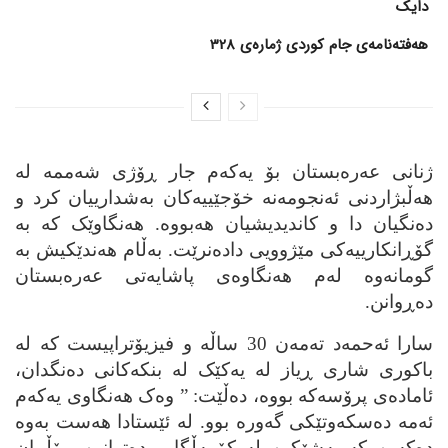
دایک
هەفتەنامەی جام کوردی ژمارەی 328
ژنانی عه‌ره‌بستان بۆ یه‌که‌م جار ڕۆژی شه‌ممه‌ له‌
هه‌ڵبژاردنی ئه‌نجومه‌نه‌ خۆجێییه‌کان به‌شدارییان کرد و
ده‌نگیان دا و کاندیدیشیان هه‌بووه‌. هه‌نگاوێک که‌ به‌
گۆڕانکارییه‌کی مێژوویی داده‌نرێت. به‌ڵام هه‌ندێکیش به‌
گومانه‌وه‌ له‌م هه‌نگاوه‌ی پاشایه‌تی عه‌ره‌بستان
ده‌ڕوانن.
سارا ئه‌حمه‌د ته‌مه‌ن 30 ساڵه‌ و فیزیۆتراپیست که‌ له‌
باکوری شاری ڕیاز له‌ یه‌کێک له‌ بنکه‌کانی ده‌نگدان،
ئاماده‌ی پرۆسه‌که‌ بووه‌، ده‌ڵێت: ” وه‌ک هه‌نگاوی یه‌که‌م
ئه‌مه‌ ده‌سکه‌وتێکی گه‌وره‌ بوو. له‌ ئێستادا هه‌ست به‌وه‌
ده‌که‌ین که‌ به‌شێکین له‌ کۆمه‌ڵگا و ده‌توانین ڕۆڵمان