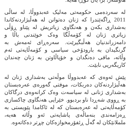
له‌ سه‌رده‌می حکومه‌تی مه‌لیک عه‌بدووڵا، له‌ ساڵی
2011 ڕاگه‌ێندرا که‌ ژنان ده‌توانن له‌ هه‌ڵبژاردنه‌کاندا
به‌شداری بکه‌ن و هه‌نگاوی زیاتریش له‌ پێناو ڕۆڵی
زیاتری ژنان له‌ کۆمه‌ڵگا وه‌ک خوێندنی باڵا و
دامه‌زراندنیان هه‌ڵبگیرێت. سه‌ره‌ڕای ئه‌مه‌ش به‌
گرنگیدان به‌ بارودۆخی سیاسی و کۆمه‌ڵایه‌تی ئه‌م
وڵاته‌، مافی ده‌نگدان و خۆپاڵاوتن به‌ ژنان چه‌ندان
کاریگه‌ریی نابێت.
پێش ئه‌وه‌ی که‌ عه‌بدووڵا موڵه‌تی به‌شداری ژنان له‌
هه‌ڵبژاردنه‌کان ده‌ربکات، موفتی گه‌وره‌ی عه‌ره‌بستان
به‌شداری ژنانی له‌ سیاسه‌ت وه‌ک کرانه‌وه‌ی درگاکان
به‌ ڕووی شه‌ڕدا ناو بردبوو. خێرایی هه‌نگاوی چاکسازی
کۆمه‌ڵایه‌تی له‌ عه‌ره‌بستان که‌ له‌ ئاکامدا پێویستی به‌
ڕه‌زامه‌ندی بنه‌ماڵه‌ی پاشایه‌تی ئه‌و وڵاته‌ هه‌یه‌،
ململانێکان له‌ گه‌ڵ ڕئفۆرمخوازه‌کان چڕتر ده‌کاته‌وه‌.