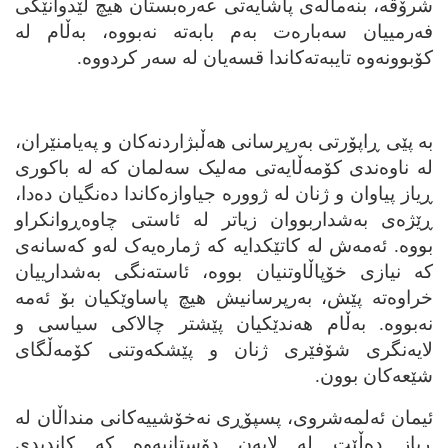
شرۆڤه‌، بنه‌ماڵه‌ی پاشایه‌تی عه‌ره‌بستان هیچ لێدوانێکی
فه‌رمییان سه‌باره‌ت به‌م بابه‌ته‌ نه‌بووه‌، به‌ڵام له‌
کۆبوونه‌وه‌ تایبه‌ته‌کاندا قسه‌یان له‌ سه‌ر کردووه‌.
به‌ پێی ڕاپۆرتی به‌رپرسانی هه‌ڵبژاردنه‌کان و په‌یامنێران،
له‌ ناوه‌ندی کۆمه‌ڵایه‌تی مه‌لیک سه‌لمان که‌ له‌ باکوری
ڕیاز پیاوان و ژنان له‌ ژووره‌ جیاوازه‌کاندا ده‌نگیان ده‌دا،
ڕێژه‌ی به‌شداربووان زیاتر له‌ ئاستی چاوه‌ڕوانکراو
بووه‌. ئه‌مه‌ش له‌ کاتێکدایه‌ که‌ ژماره‌یه‌ک له‌و که‌سانه‌ی
که‌ نیازی خۆپاڵاوتنیان بووه‌، ئاسته‌نگی به‌شدارییان
خراوه‌ته‌ پێش، به‌رپرسانیش هیچ پاساوێکیان بۆ ئه‌مه‌
نه‌بووه‌. به‌ڵام هه‌ندێکیان پێشتر چالاکی سیاسی و
لایه‌نگری شۆفێری ژنان و پێشکه‌وتنی کۆمه‌ڵگای
شێعه‌کان بوون.
ئیمان ئه‌لمه‌شروی، پسپۆڕی نه‌خۆشییه‌کانی منداڵان له‌
ڕیاز ده‌ڵێت له‌ لایه‌ن دۆستانیه‌وه‌ که‌ کاندیدی