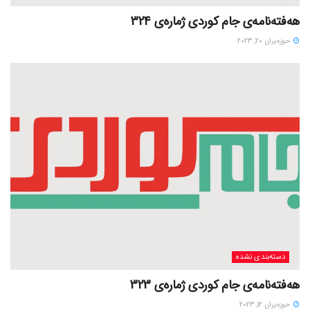
هەفتەنامەی جام کوردی ژمارەی 324
حوزه‌یران 20, 2023
دسته‌بندی نشده
هەفتەنامەی جام کوردی ژمارەی 323
حوزه‌یران 12, 2023