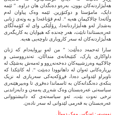
هه‌ڵبژاردنه‌کان بوون، به‌ره‌و ده‌نگدان هان دراوه‌. ” ئێمه‌
دایک، مامۆستا و دوکتۆرین. ئێمه‌ وه‌ک پیاوان له‌م
وڵاته‌دا چالاکیمان هه‌یه‌ “. له‌م قۆناغه‌دا و به‌ وته‌ی ژنانی
به‌شدار له‌و هه‌ڵبژاردنانه‌دا، ڕۆڵێکی وای له‌ کۆمه‌ڵگای
عه‌ره‌بستاندا نابێت، هه‌ر چه‌نده‌ که‌ هیوایان به‌ کاریگه‌ری
هه‌ڵبژاردنه‌کان له‌ سه‌ر کاروباری ناوچه‌یی هه‌یه‌.
سارا ئه‌حمه‌د ده‌ڵێت: ” من له‌و بڕوایه‌دام که‌ ژنان
داواکاری پارک، کتێبخانه‌ی منداڵان، ته‌ندرووستی و
چالاکییه‌ وه‌رزشییه‌کان ده‌خه‌نه‌ڕوو و ئه‌مه‌ش به‌شێک له‌
بڕیاره‌کانی ئه‌وان له‌ داهاتوودا ده‌بێت “. له‌ کاتێکدا که‌
ناوبراو لێدوانی ده‌دا، فڕۆکه‌یه‌کی سه‌ربازی له‌ نزیک
بنکه‌ی ده‌نگدانه‌کان به‌ ئاسماندا ده‌فڕی تا وه‌بیرهێنه‌ری
سیاسه‌تی عه‌ره‌بستان وه‌ک شه‌ڕی یه‌مه‌ن و دابه‌زاندنی
نرخی نه‌وت بێت، ئه‌و سیاسه‌ته‌ی که‌ دانیشتووانی
عه‌ره‌بستان به‌ فه‌رمی لێدوانی له‌ سه‌ر ناده‌ن.
نووسه‌ر: ئه‌نگس مه‌ک دوواڵ