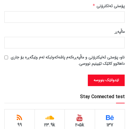
پۆستی ئەلکترۆنی
*
ماڵپه‌ڕ
ناو، پۆستی ئەلیکترۆنی و ماڵپەڕەکەم پاشەکەوتبکە لەم وێبگەڕە بۆ جاری
داهاتوو کاتێک تێبینیم نووسی.
Stay Connected test
99
23.9k
205k
137