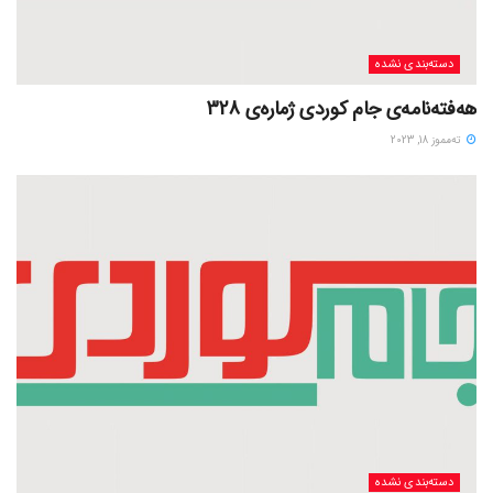
دسته‌بندی نشده
هەفتەنامەی جام کوردی ژمارەی 328
ته‌مموز 18, 2023
دسته‌بندی نشده