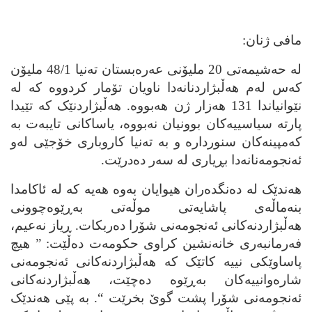
مافی ژنان:
له‌ حه‌شیمه‌تی 20 ملیۆنی عه‌ره‌بستان ته‌نیا 48/1 ملیۆن
که‌س له‌م هه‌ڵبژاردنانه‌دا ناویان تۆمار کردووه‌ که‌ له‌
نێوانیاندا 131 هه‌زار ژن هه‌بووه‌. هه‌ڵبژاردنێک که‌ تێیدا
پارته‌ سیاسییه‌کان بوونیان نه‌بووه‌، یاساکانی تایبه‌ت به‌
که‌مپینه‌کان سنورداره‌ و به‌ ته‌نیا کاروباری خۆجێی له‌و
ئه‌نجومه‌نانه‌دا بڕیاری له‌ سه‌ر ده‌درێت.
هه‌ندێک له‌ ده‌نگده‌ران هیوایان به‌وه‌ هه‌یه‌ که‌ له‌ ئاکامدا
بنه‌ماڵه‌ی پاشایه‌تی موڵه‌تی به‌ڕێوه‌چوونی
هه‌ڵبژاردنه‌کانی ئه‌نجومه‌نی شۆرا ده‌ربکات. ڕیاز نه‌عیم،
فه‌رمانبه‌ری خانه‌نشین کراوی حکومه‌ت ده‌ڵێت: ” هیچ
پاساوێکی نییه‌ کاتێک که‌ هه‌ڵبژاردنه‌کانی ئه‌نجومه‌نی
شاره‌وانییه‌کان به‌ڕێوه‌ ده‌چێت، هه‌ڵبژاردنه‌کانی
ئه‌نجومه‌نی شۆرا پشت گوێ بخرێت “. به‌ پێی هه‌ندێک