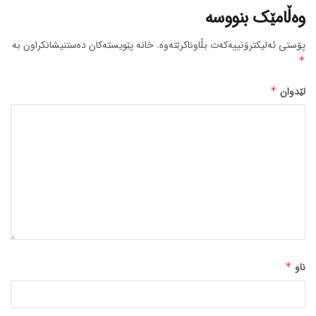
وەڵامێک بنووسە
پۆستی ئەلیکترۆنییەکەت بڵاوناکرێتەوە.
خانە پێویستەکان دەستنیشانکراون بە
*
لێدوان
*
ناو
*