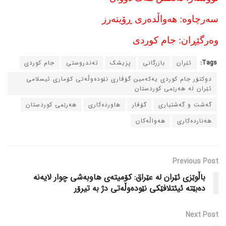
سه‌رچاوه‌: هه‌واڵده‌ری ڕۆیته‌رز
وه‌رگێڕان: جام کوردی
Tags:
ئێران
بازرگانی
پزیشک
ته‌ندروستی
جام کوردی
دوکتۆر جام کوردی یه‌که‌مین گۆڤاری نێوده‌وڵه‌تی کۆماری ئیسلامی
ئێران له‌ هه‌رێمی کوردستان
گه‌شت و گه‌شتیاری
گۆڤار
هاورده‌کاری
هه‌رێمی کوردستان
هه‌نارده‌کاری
هه‌واڵه‌کان
Previous Post
باڵوێزی ئێران له‌ عێراق: کۆمیته‌ی هاوبه‌شی چوار لایه‌نه‌
ده‌بێته‌ ئیئتلافێکی نێوده‌وڵه‌تی دژ به‌ تیرۆر
Next Post