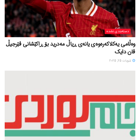
دسته‌بندی نشده
وەڵامی یەکلاکەرەوەی یانەی ڕیاڵ مەدرید بۆ ڕاکێشانی ڤێرجیڵ
ڤان دایک
شوبات 25, 2025