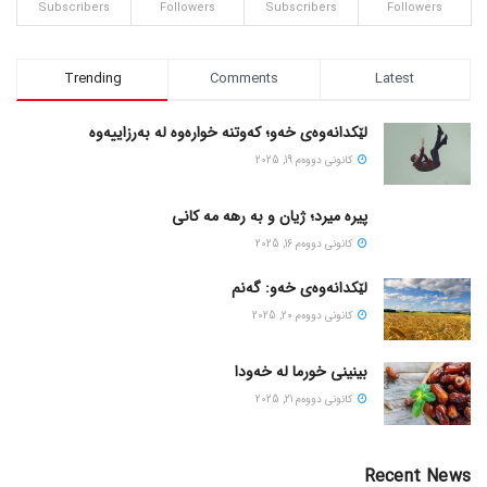
Subscribers
Followers
Subscribers
Followers
Trending
Comments
Latest
لێکدانەوەی خەو؛ کەوتنە خوارەوە لە بەرزاییەوە
كانونی دووه‌م 19, 2025
پیره میرد؛ ژیان و به رهه مه کانی
كانونی دووه‌م 16, 2025
لێکدانەوەی خەو: گەنم
كانونی دووه‌م 20, 2025
بینینی خورما لە خەودا
كانونی دووه‌م 21, 2025
Recent News