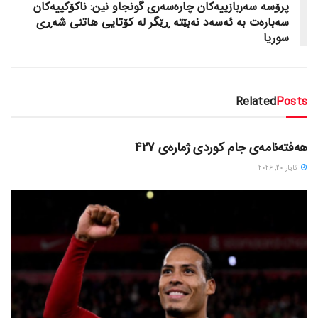
پرۆسه‌ سه‌ربازییه‌کان چاره‌سه‌ری گونجاو نین: ناکۆکییه‌کان
سه‌باره‌ت به‌ ئه‌سه‌د نه‌بێته‌ ڕێگر له‌ کۆتایی هاتنی شه‌ڕی
سوریا
Related
Posts
دسته‌بندی نشده
هەفتەنامەی جام کوردی ژمارەی 427
ئایار 20, 2026