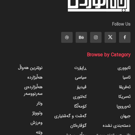
Follow Us
Browse by Category
ئابووری
ڕاپۆرت
نوێترین هەواڵ
ئاسیا
سیاسی
هەڵبژاردە
ئەفریقا
ڤیدیۆ
هەڵبژاردەی
سەرنووسەر
ئەمریکا
کەلتوری
وتار
ئەورووپا
کۆمەڵگا
وتووێژ
جیهان
گه‌شت و گه‌شتیاری
وەرزش
دسته‌بندی نشده
گۆڤاره‌کان
وێنە