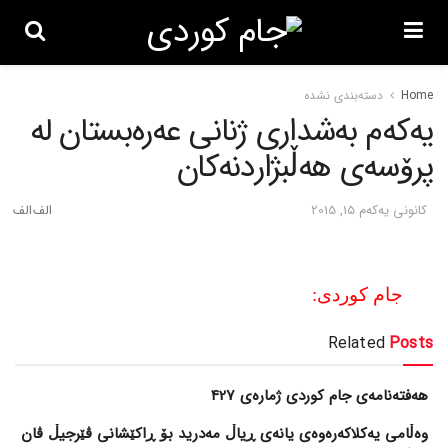
Home
دسته‌بندی نشده
یه‌که‌م به‌شداری ژنانی عه‌ره‌بستان له‌
پرۆسه‌ی هه‌ڵبژاردنه‌کان
كانونی یه‌كه‌م 15, 2015
جام کوردی:
Related
Posts
هەفتەنامەی جام کوردی ژمارەی 427
وەڵامی یەکلاکەرەوەی یانەی ڕیاڵ مەدرید بۆ ڕاکێشانی ڤێرجیڵ ڤان