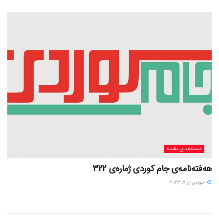
دسته‌بندی نشده
هەفتەنامەی جام کوردی ژمارەی 322
حوزه‌یران 7, 2023