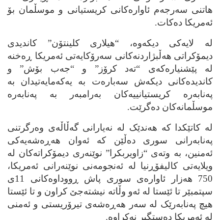
هاتنی سه‌رجه‌م ئاواره‌کانی کریستیانی و موسڵمان بۆ
ئه‌مریکا ده‌کات.
له‌ لایه‌کی دیکه‌وه‌، “هیلاری کلینتۆن” کاندیدی
دیمۆکراتی هه‌ڵبژاردنه‌کانی سه‌رۆکایه‌تی ئه‌مریکا ڕه‌خنه‌
له‌ پێشنیاره‌که‌ی “ته‌د کرۆز” و “جه‌ب بۆش” و
کاندیده‌کانی دیکه‌ش سه‌باره‌ت به‌ یه‌که‌مایه‌تیدان به‌
په‌نابه‌ره‌ کریستیانییه‌کان به‌رامبه‌ر به‌ په‌نابه‌ره‌
موسڵمانه‌کان ده‌گرێت.
له‌ کاتێکدا که‌ هه‌ندێک له‌ نه‌یارانی گه‌ڵاڵه‌ی وه‌رگرتنی
په‌نابه‌رانی سوری ده‌ڵێن که‌ ئه‌وان هه‌ڕه‌شه‌یه‌کی
ئه‌منین، به‌ وته‌ی “زاویربکرا” نوێنه‌ری دیمۆکراته‌کان له‌
ویلایه‌تی کالیفۆڕنیا له‌ ئه‌نجومه‌نی نوێنه‌رانی ئه‌مریکا،
750 هه‌زار ئاواره‌ی سوری پاش ڕووداوه‌کانی 11ی
سپتمبێر تا ئێستا له‌ ئه‌و وڵاته‌ نیشته‌جێ کراون و تا ئێستا
هیچ په‌نابه‌رێک له‌ سه‌ر هه‌ڕه‌شه‌ی تیرۆریستی و ئه‌منی
له‌ ئه‌مریکا ده‌ستگیر نه‌کراوه‌.