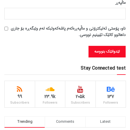
ماڵپه‌ڕ
ناو، پۆستی ئەلیکترۆنی و ماڵپەڕەکەم پاشەکەوتبکە لەم وێبگەڕە بۆ جاری
داهاتوو کاتێک تێبینیم نووسی.
Stay Connected test
99
23.9k
205k
137
Subscribers
Followers
Subscribers
Followers
Trending
Comments
Latest