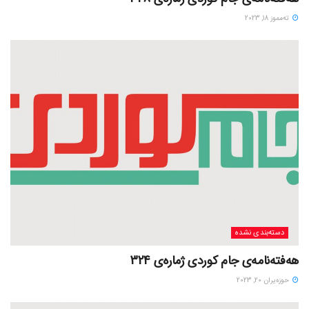
ته‌مموز 18, 2023
دسته‌بندی نشده
هەفتەنامەی جام کوردی ژمارەی 324
حوزه‌یران 20, 2023