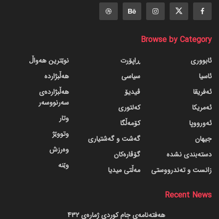
Browse by Category
ئابووری
ڕاپۆرت
نوێترین هەواڵ
ئاسیا
سیاسی
هەڵبژاردە
ئەفریقا
ڤیدیۆ
هەڵبژاردەی
سەرنووسەر
ئەمریکا
کەلتوری
وتار
ئەورووپا
کۆمەڵگا
وتووێژ
جیهان
گه‌شت و گه‌شتیاری
وەرزش
دسته‌بندی نشده
گۆڤاره‌کان
وێنە
زانست و تەندرووستی
مەڵتی میدیا
Recent News
هەفتەنامەی جام کوردی ژمارەی 432