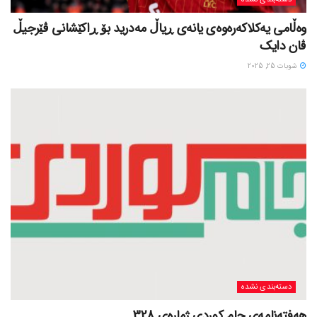
وەڵامی یەکلاکەرەوەی یانەی ڕیاڵ مەدرید بۆ ڕاکێشانی ڤێرجیڵ
ڤان دایک
شوبات 25, 2025
دسته‌بندی نشده
هەفتەنامەی جام کوردی ژمارەی 328