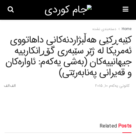
Home
دسته‌بندی نشده
کێبه‌ڕکێی هه‌ڵبژاردنه‌کانی داهاتووی
ئه‌مریکا له‌ ژێر سێبه‌ری گۆڕانکارییه‌
جیهانییه‌کان (به‌شی یه‌که‌م: ئاواره‌کان
و قه‌یرانی په‌نابه‌رێتی)
كانونی یه‌كه‌م 10, 2015
Related
Posts