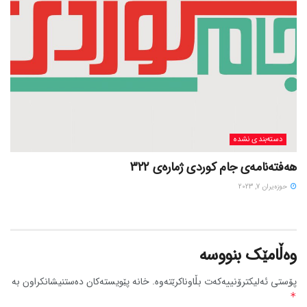
دسته‌بندی نشده
هەفتەنامەی جام کوردی ژمارەی 322
حوزه‌یران 7, 2023
وەڵامێک بنووسە
پۆستی ئەلیکترۆنییەکەت بڵاوناکرێتەوە.
خانە پێویستەکان دەستنیشانکراون بە
*