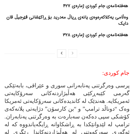
هەفتەنامەی جام کوردی ژمارەی 427
وەڵامی یەکلاکەرەوەی یانەی ڕیاڵ مەدرید بۆ ڕاکێشانی ڤێرجیڵ ڤان
دایک
هەفتەنامەی جام کوردی ژمارەی 328
جام کوردی:
پرسی وه‌رگرتنی په‌نابه‌رانی سوری و عێراقی، بابه‌تێکی
گه‌رمی کێبه‌ڕکێی هه‌ڵبژاردنه‌کانی سه‌رۆکایه‌تی
ئه‌مریکایه‌. هه‌ندێک له‌ کاندیده‌کانی سه‌رۆکایه‌تی ئه‌مریکا
وه‌ک “دوناڵد ترامپ” و “بن کارسۆن” دژایه‌تی پلانه‌که‌ی
کۆشکی سپی ده‌که‌ن سه‌باره‌ت به‌ وه‌رگرتنی په‌نابه‌ران.
ترامپ له‌ لێدوانێکدا به‌ ڕاشکاوانه‌ ڕایگه‌یاندووه‌ که‌ له‌
ئه‌گه‌ری سه‌رکه‌وتنی له‌ هه‌ڵبژاردنه‌کاندا ڕێگری له‌