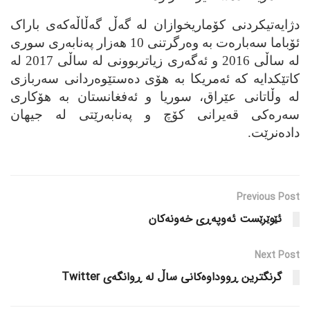
دژایه‌تیکردنی کۆماریخوازان له‌ گه‌ڵ گه‌ڵاڵه‌که‌ی باراک
ئۆباما سه‌باره‌ت به‌ وه‌رگرتنی 10 هه‌زار په‌نابه‌ری سوری
له‌ ساڵی 2016 و ئه‌گه‌ری زیاتربوونی له‌ ساڵی 2017 له‌
کاتێکدایه‌ که‌ ئه‌مریکا به‌ هۆی ده‌ستێوه‌ردانی سه‌ربازی
له‌ وڵاتانی عێراق، سوریا و ئه‌فغانستان به‌ هۆکاری
سه‌ره‌کی قه‌یرانی کۆچ و په‌نابه‌رێتی له‌ جیهان
داده‌نرێت.
Previous Post
ئێوێرێست ئه‌وپه‌ڕی خه‌ونه‌کان
Next Post
گرنگترین ڕووداوه‌کانی ساڵ له‌ ڕوانگه‌ی Twitter