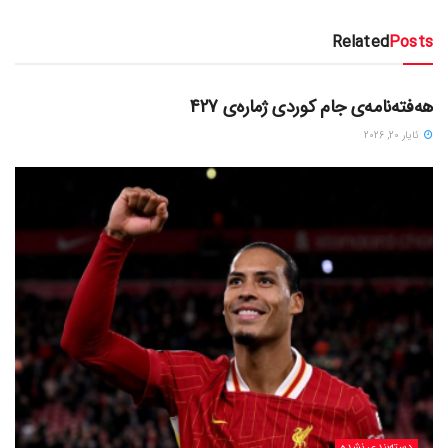
Related
Posts
دسته‌بندی نشده
هەفتەنامەی جام کوردی ژمارەی 427
ئایار 20, 2026
دسته‌بندی نشده