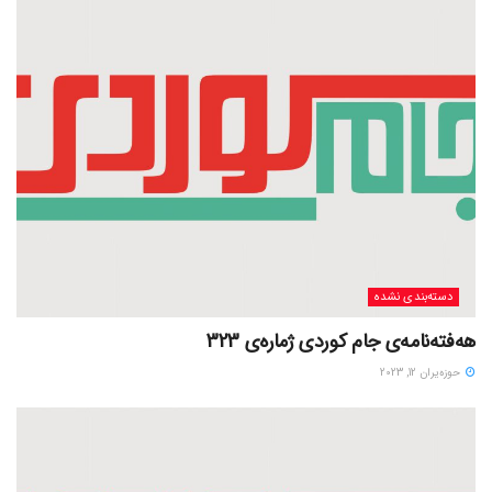
دسته‌بندی نشده
هەفتەنامەی جام کوردی ژمارەی 323
حوزه‌یران 12, 2023