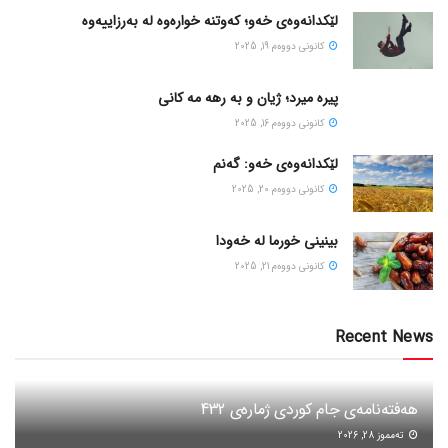
لێکدانەوەی خەو؛ کەوتنە خوارەوە لە بەرزاییەوە
كانونی دووه‌م 19, 2025
پیره میرد؛ ژیان و به رهه مه کانی
كانونی دووه‌م 16, 2025
لێکدانەوەی خەو: گەنم
كانونی دووه‌م 20, 2025
بینینی خورما لە خەودا
كانونی دووه‌م 21, 2025
Recent News
هەفتەنامەی جام کوردی ژمارەی 432
ته‌مموز 28, 2026