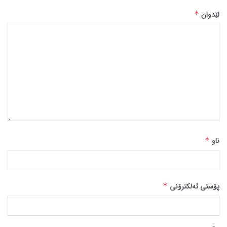
لێدوان
*
ناو
*
پۆستی ئەلکترۆنی
*